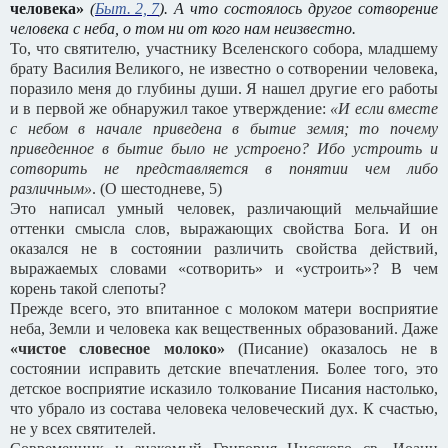
человека»
(
Быт. 2, 7
). А что состоялось другое сотворение
человека с неба, о том ни от кого нам неизвестно.
То, что святителю, участнику Вселенского собора, младшему
брату Василия Великого, не известно о сотворении человека,
поразило меня до глубины души. Я нашел другие его работы
и в первой же обнаружил такое утверждение:
«И если вместе
с небом в начале приведена в бытие земля; то почему
приведенное в бытие было не устроено? Ибо устроить и
сотворить не представляется в понятии чем либо
различным»
. (О шестодневе, 5)
Это написал умный человек, различающий мельчайшие
оттенки смысла слов, выражающих свойства Бога. И он
оказался не в состоянии различить свойства действий,
выражаемых словами «сотворить» и «устроить»? В чем
корень такой слепоты?
Прежде всего, это впитанное с молоком матери восприятие
неба, Земли и человека как вещественных образований. Даже
«чистое словесное молоко»
(Писание) оказалось не в
состоянии исправить детские впечатления. Более того, это
детское восприятие исказило толкование Писания настолько,
что убрало из состава человека человеческий дух. К счастью,
не у всех святителей.