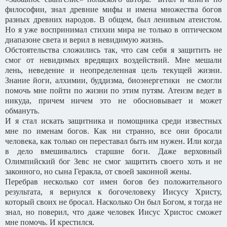
философии, знал древние мифы и имена множества богов
разных древних народов. В общем, был ленивым атеистом.
Но я уже воспринимал стихии мира не только в оптическом
диапазоне света и верил в невидимую жизнь.
Обстоятельства сложились так, что сам себя я защитить не
смог от невидимых вредящих воздействий. Мне мешали
лень, неведение и неопределенная цель текущей жизни.
Знание йоги, алхимии, буддизма, биоэнергетики не смогли
помочь мне пойти по жизни по этим путям. Атеизм ведет в
никуда, причем ничем это не обосновывает и может
обмануть.
И я стал искать защитника и помощника среди известных
мне по именам богов. Как ни странно, все они бросали
человека, как только он переставал быть им нужен. Или когда
в дело вмешивались старшие боги. Даже верховный
Олимпийский бог Зевс не смог защитить своего хоть и не
законного, но сына Геракла, от своей законной жены.
Перебрав несколько сот имен богов без положительного
результата, я вернулся к богочеловеку Иисусу Христу,
который своих не бросал. Насколько Он был Богом, я тогда не
знал, но поверил, что даже человек Иисус Христос сможет
мне помочь. И крестился.