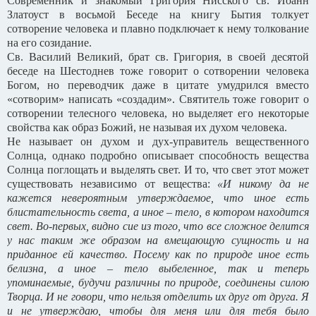
Современник и знакомый Григория Нисского св. Иоанн
Златоуст в восьмой Беседе на книгу Бытия толкует
сотворение человека и плавно подключает к нему толкование
на его созидание.
Св. Василий Великий, брат св. Григория, в своей десятой
беседе на Шестоднев тоже говорит о сотворении человека
Богом, но переводчик даже в цитате умудрился вместо
«сотворим» написать «создадим». Святитель тоже говорит о
сотворении телесного человека, но выделяет его некоторые
свойства как образ Божий, не называя их духом человека.
Не называет он духом и дух-управитель вещественного
Солнца, однако подробно описывает способность вещества
Солнца поглощать и выделять свет. И то, что свет этот может
существовать независимо от вещества:
«И никому да не
кажется невероятным утверждаемое, что иное есть
блистательность света, а иное – тело, в котором находится
свет. Во-первых, видно сие из того, что все сложное делится
у нас таким же образом на вмещающую сущность и на
приданное ей качество. Посему как по природе иное есть
белизна, а иное – тело выбеленное, так и теперь
упоминаемые, будучи различны по природе, соединены силою
Творца. И не говори, что нельзя отделить их друг от друга. Я
и не утверждаю, чтобы для меня или для тебя было