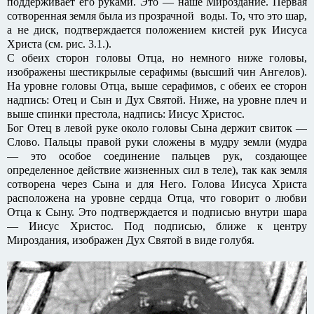
поддерживает его руками. Это — наше Мироздание. Первая
сотворенная земля была из прозрачной воды. То, что это шар,
а не диск, подтверждается положением кистей рук Иисуса
Христа (см. рис. 3.1.).
С обеих сторон головы Отца, но немного ниже головы,
изображены шестикрылые серафимы (высший чин Ангелов).
На уровне головы Отца, выше серафимов, с обеих ее сторон
надпись: Отец и Сын и Дух Святой. Ниже, на уровне плеч и
выше спинки престола, надпись: Иисус Христос.
Бог Отец в левой руке около головы Сына держит свиток —
Слово. Пальцы правой руки сложены в мудру земли (мудра
— это особое соединение пальцев рук, создающее
определенное действие жизненных сил в теле), так как земля
сотворена через Сына и для Него. Голова Иисуса Христа
расположена на уровне сердца Отца, что говорит о любви
Отца к Сыну. Это подтверждается и подписью внутри шара
— Иисус Христос. Под подписью, ближе к центру
Мироздания, изображен Дух Святой в виде голубя.