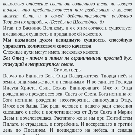
возможно отделение света от солнечного тела, но говорю
только, что представляющееся нам раздельным в мыслях
может быть и в самой действительности разделено
Творцом их природы». (Беседы на Шестоднев, 6)
Итак, по Василию Великому, и я с этим согласен, существует
вмещающая сущность и приданное ей качество.
Мы называем духом невидимую сущность, способную
управлять количеством своего качества.
Сложные духи могут иметь несколько качеств.
Бог Отец - ничем и никем не ограниченный простой дух,
живущий в неприступном свете.
Символ веры
Верую во Единаго Бога Отца Вседержителя, Творца небу и
земли, видимым же всем и невидимым. И во единаго Господа
Иисуса Христа, Сына Божия, Единороднаго, Иже от Отца
рожденнаго прежде всех век; Света от Света, Бога истинна от
Бога истинна, рожденна, несотворенна, единосущна Отцу,
Имже вся быша. Нас ради человек и нашего ради спасения
сшедшаго с небес и воплотившагося от Духа Свята и Марии
Девы и вочеловечшася. Распятаго же за ны при Понтийстем
Пилате, и страдавша, и погребенна. И воскресшаго в третий
день по Писанием. И возшедшаго на небеса, и седяща