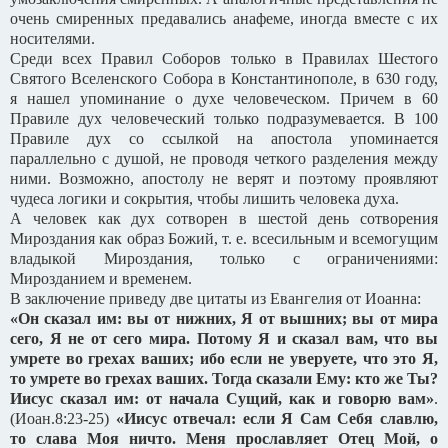
очень смиренных предавались анафеме, иногда вместе с их
носителями.
Среди всех Правил Соборов только в Правилах Шестого
Святого Вселенского Собора в Константинополе, в 630 году,
я нашел упоминание о духе человеческом. Причем в 60
Правиле дух человеческий только подразумевается. В 100
Правиле дух со ссылкой на апостола упоминается
параллельно с душой, не проводя четкого разделения между
ними. Возможно, апостолу не верят и поэтому проявляют
чудеса логики и сокрытия, чтобы лишить человека духа.
А человек как дух сотворен в шестой день сотворения
Мироздания как образ Божий, т. е. всесильным и всемогущим
владыкой Мироздания, только с ограничениями:
Мирозданием и временем.
В заключение приведу две цитаты из Евангелия от Иоанна:
«Он сказал им: вы от нижних, Я от вышних; вы от мира
сего, Я не от сего мира. Потому Я и сказал вам, что вы
умрете во грехах ваших; ибо если не уверуете, что это Я,
то умрете во грехах ваших. Тогда сказали Ему: кто же Ты?
Иисус сказал им: от начала Сущий, как и говорю вам»
.
(Иоан.8:23-25)
«Иисус отвечал: если Я Сам Себя славлю,
то слава Моя ничто. Меня прославляет Отец Мой, о