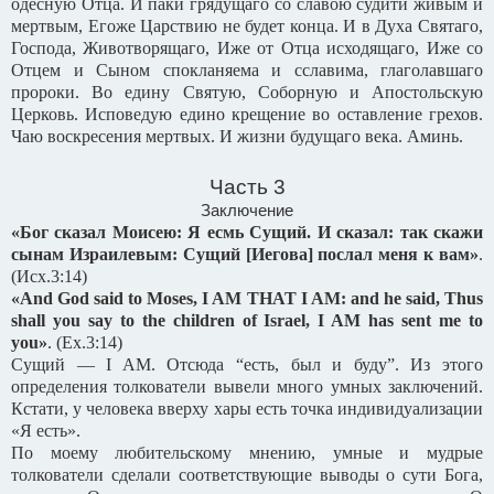
одесную Отца. И паки грядущаго со славою судити живым и
мертвым, Егоже Царствию не будет конца. И в Духа Святаго,
Господа, Животворящаго, Иже от Отца исходящаго, Иже со
Отцем и Сыном спокланяема и сславима, глаголавшаго
пророки. Во едину Святую, Соборную и Апостольскую
Церковь. Исповедую едино крещение во оставление грехов.
Чаю воскресения мертвых. И жизни будущаго века. Аминь.
Часть 3
Заключение
«Бог сказал Моисею: Я есмь Сущий. И сказал: так скажи
сынам Израилевым: Сущий [Иегова] послал меня к вам»
.
(
Исх
.3:14)
«And God said to Moses, I AM THAT I AM: and he said, Thus
shall you say to the children of Israel, I AM has sent me to
you»
.
(Ex.3:14)
Сущий — I AM. Отсюда “есть, был и буду”. Из этого
определения толкователи вывели много умных заключений.
Кстати, у человека вверху хары есть точка индивидуализации
«Я есть».
По моему любительскому мнению, умные и мудрые
толкователи сделали соответствующие выводы о сути Бога,