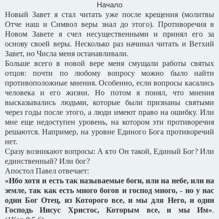
Начало
Новый Завет я стал читать уже после крещения (молитвы
Отче наш и Символ веры знал до этого). Противоречия в
Новом Завете я счел несущественными и принял его за
основу своей веры. Несколько раз начинал читать и Ветхий
Завет, но Числа меня останавливали.
Больше всего в новой вере меня смущали работы святых
отцов: почти по любому вопросу можно было найти
противоположные мнения. Особенно, если вопросы касались
человека и его жизни. Но потом я понял, что мнения
высказывались людьми, которые были признаны святыми
через годы после этого, а люди имеют право на ошибку. Или
мне еще недоступен уровень, на котором эти противоречия
решаются. Например, на уровне Единого Бога противоречий
нет.
Сразу возникают вопросы: А кто Он такой, Единый Бог? Или
единственный? Или бог?
Апостол Павел отвечает:
«Ибо хотя и есть так называемые боги, или на небе, или на
земле, так как есть много богов и господ много, - но у нас
один Бог Отец, из Которого все, и мы для Него, и один
Господь Иисус Христос, Которым все, и мы Им»
.