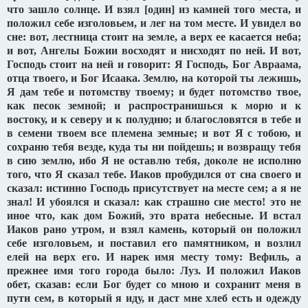
что зашло солнце. И взял [один] из камней того места, и
положил себе изголовьем, и лег на том месте. И увидел во
сне: вот, лестница стоит на земле, а верх ее касается неба;
и вот, Ангелы Божии восходят и нисходят по ней. И вот,
Господь стоит на ней и говорит: Я Господь, Бог Авраама,
отца твоего, и Бог Исаака. Землю, на которой ты лежишь,
Я дам тебе и потомству твоему; и будет потомство твое,
как песок земной; и распространишься к морю и к
востоку, и к северу и к полудню; и благословятся в тебе и
в семени твоем все племена земные; и вот Я с тобою, и
сохраню тебя везде, куда ты ни пойдешь; и возвращу тебя
в сию землю, ибо Я не оставлю тебя, доколе не исполню
того, что Я сказал тебе. Иаков пробудился от сна своего и
сказал: истинно Господь присутствует на месте сем; а я не
знал! И убоялся и сказал: как страшно сие место! это не
иное что, как дом Божий, это врата небесные. И встал
Иаков рано утром, и взял камень, который он положил
себе изголовьем, и поставил его памятником, и возлил
елей на верх его. И нарек имя месту тому: Вефиль, а
прежнее имя того города было: Луз. И положил Иаков
обет, сказав: если Бог будет со мною и сохранит меня в
пути сем, в который я иду, и даст мне хлеб есть и одежду