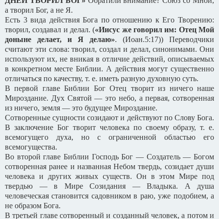
ДНЕЙ ТВОРИЛ БОГ»
Обратили внимание? Союз со Мной,
а творил Бог, а не Я.
Есть 3 вида действия Бога по отношению к Его Творению:
творил, создавал и делал. (
«Иисус же говорил им: Отец Мой
доныне делает, и Я делаю»
. (Иоан.5:17)) Переводчики
считают эти слова: творил, создал и делал, синонимами. Они
используют их, не вникая в отличие действий, описываемых
в конкретном месте Библии. А действия могут существенно
отличаться по качеству, т. е. иметь разную духовную суть.
В первой главе Библии Бог Отец творит из ничего наше
Мироздание. Дух Святой — это небо, а первая, сотворенная
из ничего, земля — это будущее Мироздание.
Сотворенные сущности созидают и действуют по Слову Бога.
В заключение Бог творит человека по своему образу, т. е.
всемогущего духа, но с ограниченной областью его
всемогущества.
Во второй главе Библии Господь Бог — Создатель — Богом
сотворенная ранее и названная Небом твердь, созидает души
человека и других живых существ. Он в этом Мире под
твердью — в Мире Созидания — Владыка. А душа
человеческая становится садовником в раю, уже подобием, а
не образом Бога.
В третьей главе сотворенный и созданный человек, а потом и