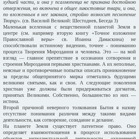
худшей части, и она у псалмопевца не признана достойною
отвержения, но включена в общее ликостояние твари, и она,
по вложенным в нее законам, стройно возносит песнопение
Творцу».
(св. Василий Великий: Шестоднев, Беседа 3)
Маленькая вселенная с вещественной планетой Земля в
центре (см. например вторую книгу «Точное изложение
Православной веры» св. Иоанна Дамаскина) не
способствовали истинному видению, точнее - пониманию
процесса Творения Мироздания и человека. Это — на мой
взгляд — главное препятствие в осознании сотворения и
строения Мироздания первыми христианами. А их неполные,
неясные и противоречивые попытки описать проникновение
за пределы общепринятого мирка отметались будущими
великими святыми, как и свои. А следующие поколения
христиан уже должны были придерживаться догматов,
принятых Великими. Собственно, большинство из них —
истина.
Второй причиной неверного толкования Бытия я назову
отсутствие понимания различия между такими видами
деятельности, как сотворение, созидание и делание.
На планете Земля существует патентное право. Оно
определяет взаимоотношения в процессе использования
объектов интеллектуальной деятельности, охраняемой