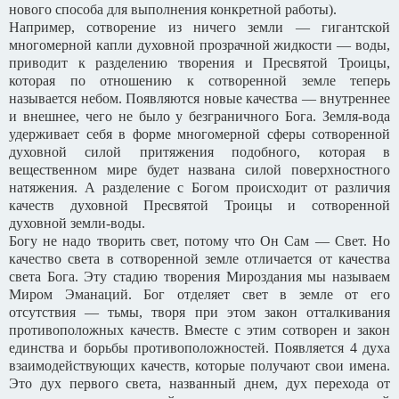
нового способа для выполнения конкретной работы).
Например, сотворение из ничего земли — гигантской
многомерной капли духовной прозрачной жидкости — воды,
приводит к разделению творения и Пресвятой Троицы,
которая по отношению к сотворенной земле теперь
называется небом. Появляются новые качества — внутреннее
и внешнее, чего не было у безграничного Бога. Земля-вода
удерживает себя в форме многомерной сферы сотворенной
духовной силой притяжения подобного, которая в
вещественном мире будет названа силой поверхностного
натяжения. А разделение с Богом происходит от различия
качеств духовной Пресвятой Троицы и сотворенной
духовной земли-воды.
Богу не надо творить свет, потому что Он Сам — Свет. Но
качество света в сотворенной земле отличается от качества
света Бога. Эту стадию творения Мироздания мы называем
Миром Эманаций. Бог отделяет свет в земле от его
отсутствия — тьмы, творя при этом закон отталкивания
противоположных качеств. Вместе с этим сотворен и закон
единства и борьбы противоположностей. Появляется 4 духа
взаимодействующих качеств, которые получают свои имена.
Это дух первого света, названный днем, дух перехода от