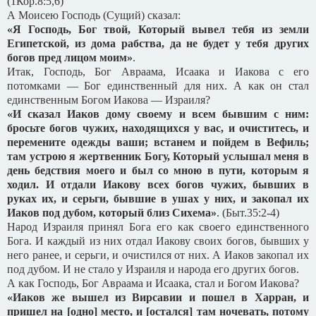
(1Кор.8:5,6)
А Моисею Господь (Сущий) сказал:
«Я Господь, Бог твой, Который вывел тебя из земли
Египетской, из дома рабства, да не будет у тебя других
богов пред лицом моим»
.
Итак, Господь, Бог Авраама, Исаака и Иакова с его
потомками — Бог единственный для них. А как он стал
единственным Богом Иакова — Израиля?
«И сказал Иаков дому своему и всем бывшим с ним:
бросьте богов чужих, находящихся у вас, и очиститесь, и
перемените одежды ваши; встанем и пойдем в Вефиль;
там устрою я жертвенник Богу, Который услышал меня в
день бедствия моего и был со мною в пути, которым я
ходил. И отдали Иакову всех богов чужих, бывших в
руках их, и серьги, бывшие в ушах у них, и закопал их
Иаков под дубом, который близ Сихема»
. (Быт.35:2-4)
Народ Израиля принял Бога его как своего единственного
Бога. И каждый из них отдал Иакову своих богов, бывших у
него ранее, и серьги, и очистился от них. А Иаков закопал их
под дубом. И не стало у Израиля и народа его других богов.
А как Господь, Бог Авраама и Исаака, стал и Богом Иакова?
«Иаков же вышел из Вирсавии и пошел в Харран, и
пришел на [одно] место, и [остался] там ночевать, потому