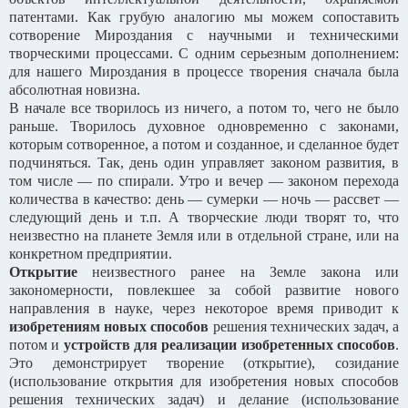
патентами. Как грубую аналогию мы можем сопоставить
сотворение Мироздания с научными и техническими
творческими процессами. С одним серьезным дополнением:
для нашего Мироздания в процессе творения сначала была
абсолютная новизна.
В начале все творилось из ничего, а потом то, чего не было
раньше. Творилось духовное одновременно с законами,
которым сотворенное, а потом и созданное, и сделанное будет
подчиняться. Так, день один управляет законом развития, в
том числе — по спирали. Утро и вечер — законом перехода
количества в качество: день — сумерки — ночь — рассвет —
следующий день и т.п. А творческие люди творят то, что
неизвестно на планете Земля или в отдельной стране, или на
конкретном предприятии.
Открытие
неизвестного ранее на Земле закона или
закономерности, повлекшее за собой развитие нового
направления в науке, через некоторое время приводит к
изобретениям новых способов
решения технических задач, а
потом и
устройств для реализации изобретенных способов
.
Это демонстрирует творение (открытие), созидание
(использование открытия для изобретения новых способов
решения технических задач) и делание (использование