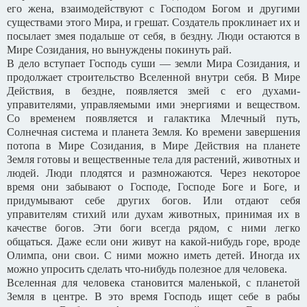
его жена, взаимодействуют с Господом Богом и другими
существами этого Мира, и грешат. Создатель проклинает их и
посылает змея подальше от себя, в бездну. Люди остаются в
Мире Созидания, но вынуждены покинуть рай.
В дело вступает Господь суши — земли Мира Созидания, и
продолжает строительство Вселенной внутри себя. В Мире
Действия, в бездне, появляется змей с его духами-
управителями, управляемыми ими энергиями и веществом.
Со временем появляется и галактика Млечный путь,
Солнечная система и планета Земля. Ко времени завершения
потопа в Мире Созидания, в Мире Действия на планете
Земля готовы и вещественные тела для растений, животных и
людей. Люди плодятся и размножаются. Через некоторое
время они забывают о Господе, Господе Боге и Боге, и
придумывают себе других богов. Или отдают себя
управителям стихий или духам животных, принимая их в
качестве богов. Эти боги всегда рядом, с ними легко
общаться. Даже если они живут на какой-нибудь горе, вроде
Олимпа, они свои. С ними можно иметь детей. Иногда их
можно упросить сделать что-нибудь полезное для человека.
Вселенная для человека становится маленькой, с планетой
Земля в центре. В это время Господь ищет себе в рабы