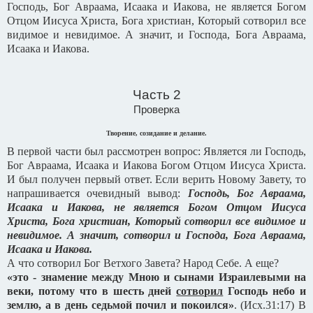
Господь, Бог Авраама, Исаака и Иакова, не является Богом
Отцом Иисуса Христа, Бога христиан, Который сотворил все
видимое и невидимое. А значит, и Господа, Бога Авраама,
Исаака и Иакова.
Часть 2
Проверка
Творение, созидание и делание.
В первой части был рассмотрен вопрос: Является ли Господь,
Бог Авраама, Исаака и Иакова Богом Отцом Иисуса Христа.
И был получен первый ответ. Если верить Новому Завету, то
напрашивается очевидный вывод:
Господь, Бог Авраама,
Исаака и Иакова, не является Богом Отцом Иисуса
Христа, Бога христиан, Который сотворил все видимое и
невидимое. А значит, сотворил и Господа, Бога Авраама,
Исаака и Иакова.
А что сотворил Бог Ветхого Завета? Народ Себе. А еще?
«это - знамение между Мною и сынами Израилевыми на
веки, потому что в шесть дней
сотворил
Господь небо и
землю, а в день седьмой почил и покоился»
. (Исх.31:17) В