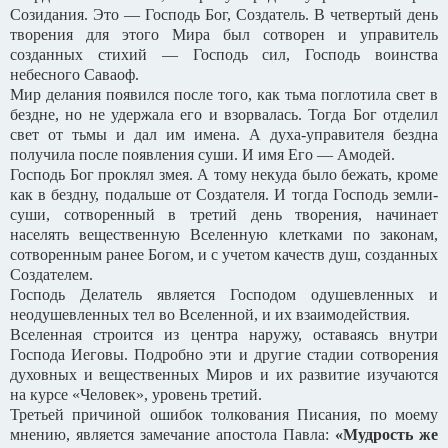
Созидания. Это — Господь Бог, Создатель. В четвертый день
творения для этого Мира был сотворен и управитель
созданных стихий — Господь сил, Господь воинства
небесного Саваоф.
Мир делания появился после того, как тьма поглотила свет в
бездне, но не удержала его и взорвалась. Тогда Бог отделил
свет от тьмы и дал им имена. А духа-управителя бездна
получила после появления суши. И имя Его — Амодей.
Господь Бог проклял змея. А тому некуда было бежать, кроме
как в бездну, подальше от Создателя. И тогда Господь земли-
суши, сотворенный в третий день творения, начинает
населять вещественную Вселенную клетками по законам,
сотворенным ранее Богом, и с учетом качеств душ, созданных
Создателем.
Господь Делатель является Господом одушевленных и
неодушевленных тел во Вселенной, и их взаимодействия.
Вселенная строится из центра наружу, оставаясь внутри
Господа Иеговы. Подробно эти и другие стадии сотворения
духовных и вещественных Миров и их развитие изучаются
на курсе «Человек», уровень третий.
Третьей причиной ошибок толкования Писания, по моему
мнению, является замечание апостола Павла:
«Мудрость же