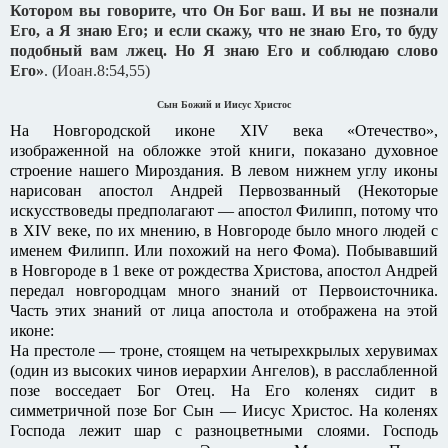
Котором вы говорите, что Он Бог ваш. И вы не познали
Его, а Я знаю Его; и если скажу, что не знаю Его, то буду
подобный вам лжец. Но Я знаю Его и соблюдаю слово
Его»
. (Иоан.8:54,55)
Сын Божий и Иисус Христос
На Новгородской иконе XIV века «Отечество»,
изображенной на обложке этой книги, показано духовное
строение нашего Мироздания. В левом нижнем углу иконы
нарисован апостол Андрей Первозванный (Некоторые
искусствоведы предполагают — апостол Филипп, потому что
в XIV веке, по их мнению, в Новгороде было много людей с
именем Филипп. Или похожий на него Фома). Побывавший
в Новгороде в 1 веке от рождества Христова, апостол Андрей
передал новгородцам много знаний от Первоисточника.
Часть этих знаний от лица апостола и отображена на этой
иконе:
На престоле — троне, стоящем на четырехкрылых херувимах
(один из высоких чинов иерархии Ангелов), в расслабленной
позе восседает Бог Отец. На Его коленях сидит в
симметричной позе Бог Сын — Иисус Христос. На коленях
Господа лежит шар с разноцветными слоями. Господь