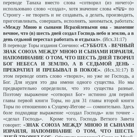
переводе Танаха вместо слова «сотворил (из ничего)»
использовано слово «создал», хотя значение слова
«
עשׂה
» по
Стронгу - не творить и не создавать, а делать, производить,
приготавливать, совершать, исполнять, заниматься, работать:
«Между Мною и сынами Исраэйлевыми она - знамение
вечное, что (в) шесть дней создал Господь небо и землю, а в
день седьмой перестал работать и отдыхал»
. (Исх.31:17)
В переводе Торы издания Сончино:
«СУББОТА - ВЕЧНЫЙ
ЗНАК СОЮЗА МЕЖДУ МНОЮ И СЫНАМИ ИЗРАИЛЯ,
НАПОМИНАНИЕ О ТОМ, ЧТО ШЕСТЬ ДНЕЙ ТВОРИЛ
БОГ НЕБЕСА И ЗЕМЛЮ, А В СЕДЬМОЙ ДЕНЬ -
ПРЕКРАТИЛ И ПРЕБЫВАЛ В ПОКОЕ»
. (Исх.31:17) В
этом переводе опять слово «творил», но уже не Господь, а
Бог. Для иудея это два имени одного существа. Но мы
предварительно определили, что это существа разные.
Поэтому выражение «сотворил Бог» истинно для первой
главы первой книги Торы, но для 31 главы второй книги
Торы по отношению к Сущему-Иегове — сомнительно. Здесь
боле подходяще выражение «создал Господь» или точнее -
«сделал Господь». Кроме того, Господь Ветхого Завета
говорит: «
ЗНАК СОЮЗА МЕЖДУ МНОЮ И СЫНАМИ
ИЗРАИЛЯ, НАПОМИНАНИЕ О ТОМ, ЧТО ШЕСТЬ