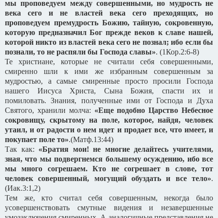
мы проповедуем между совершенными, но мудрость не
века сего и не властей века сего преходящих, но
проповедуем премудрость Божию, тайную, сокровенную,
которую предназначил Бог прежде веков к славе нашей,
которой никто из властей века сего не познал; ибо если бы
познали, то не распяли бы Господа славы»
. (1Кор.2:6-8)
Те христиане, которые не считали себя совершенными,
смиренно шли к ими же избранным совершенным за
мудростью, а самые смиренные просто просили Господа
нашего Иисуса Христа, Сына Божия, спасти их и
помиловать. Знания, полученные ими от Господа и Духа
Святого, хранили молча:
«Еще подобно Царство Небесное
сокровищу, скрытому на поле, которое, найдя, человек
утаил, и от радости о нем идет и продает все, что имеет, и
покупает поле то»
.(Матф.13:44)
Так как:
«Братия мои! не многие делайтесь учителями,
зная, что мы подвергнемся большему осуждению, ибо все
мы много согрешаем. Кто не согрешает в слове, тот
человек совершенный, могущий обуздать и все тело»
.
(Иак.3:1,2)
Тем же, кто считал себя совершенным, некогда было
усовершенствовать смутные видения и незавершенные
умозаключения смиренных. А аналогичные представления не