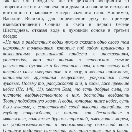
так как Он находился вне их детского восприятия. О
творении же и о и человеке они думали и говорили исходя из
впитанного с молоком матери значения слов. Например,
Василий Великий, дав определение духу на примере
взаимоотношений Солнца и света в первой беседе
Шестоднева, отказал воде в духовной основе в третьей
беседе:
«Но нам о разделенных водах нужно сказать одно слово тем
церковным толковникам, которые под видом применения и
возвышенных размышлений прибегли к иносказаниям,
утверждая, что под водами в переносном смысле
разумеются духовные и бесплотные силы, и что вверху над
твердью силы совершенные, а в визу, в местах надземных,
наполненных грубейшим веществом, удержались силы
лукавые. Посему-то, рассуждают они, и воды, яже превыше
небес (Пс. 148, 11), хвалят Бога, то есть добрые силы, по
чистоте владычественного в них, достойны воздавать
Творцу подобающую хвалу. А воды, которые ниже небес, суть
духи лукавые, с естественной своей высоты ниспадшие во
глубину повреждения, и они-то, как беспокойные и
мятежные, волнуемые бурями страстей, именуются морем,
по удобоизменяемости и непостоянству движений воли.
Отринув подобные сим учения, как толкование снов и басни