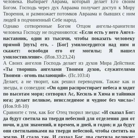
человека. Выбирает Аврама, который делает Его своим
Богом. Господь через дух Авраама получает доступ к Миру
Творения, и размножает потомков Авраама и бывших с ним
людей в подчиненный Себе народ.
Однако сотворенные Богом Отцом ангелы-хранители
человека Господу не подчиняются:
«Если есть у него Ангел-
наставник, один из тысячи, чтобы показать человеку
прямой [путь] его, - [Бог] умилосердится над ним и
скажет: освободи его от могилы; Я нашел
умилостивление»
. (Иов.33:23,24)
А Своих ангелов Господь делает из духов Мира Действия:
«Ты творишь ангелами Твоими духов, служителями
Твоими - огонь пылающий»
. (Пс.103:4)
Делает, а не творит, как решил переводчик. Также как и
звезды, и созвездия:
«Он один распростирает небеса и ходит
по высотам моря; сотворил Ас, Кесиль и Хима и тайники
юга; делает великое, неисследимое и чудное без числа»
!
(Иов.9:8-10)
Сравните с тем, как Бог Отец творил звезды:
«И сказал Бог:
да будут светила на тверди небесной для отделения дня от
ночи, и для знамений, и времен, и дней, и годов; и да будут
они светильниками на тверди небесной, чтобы светить на
землю. И стало так.
И создал Бог два светила великие: