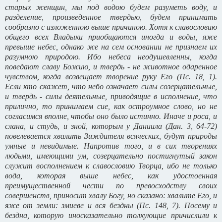
старых женщин, мы под водою будем разуметь воду, и
разделение, произведенное твердью, будем принимать
сообразно с изложенною выше причиною. Хотя к славословию
общего всех Владыки приобщаются иногда и воды, яже
превыше небес, однако же на сем основании не признаем их
разумною природою. Ибо небеса неодушевленны, когда
поведают славу Божию, и твердь - не животное одаренное
чувством, когда возвещает творение руку Его (Пс. 18, 1).
Если кто скажет, что небо означает силы созерцательные,
и твердь - силы деятельные, приводящие в исполнение, что
прилично, то принимаем cиe, как остроумное слово, но не
согласимся вполне, чтобы оно было истинно. Иначе и роса, и
слана, и студь, и зной, которым у Даниила (Дан. 3, 64-72)
повелевается хвалить Зиждителя всяческих, будут природы
умные и невидимые. Напротив того, и в сих творениях
людьми, имеющими ум, созерцательно постигнутый закон
служит восполнением к славословию Творца, ибо не только
вода, которая выше небес, как удостоенная
преимущественной чести по превосходству своих
совершенств, приносит хвалу Богу, но сказано: хвалите Его, и
яже от земли: змиеве и вся бездны (Пс. 148, 7). Посему и
бездна, которую иносказательно толкующие причислили к