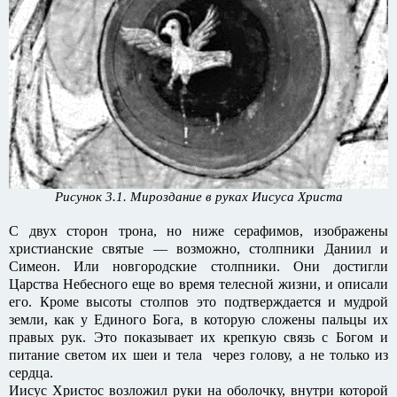
Рисунок 3.1. Мироздание в руках Иисуса Христа
С двух сторон трона, но ниже серафимов, изображены
христианские святые — возможно, столпники Даниил и
Симеон. Или новгородские столпники. Они достигли
Царства Небесного еще во время телесной жизни, и описали
его. Кроме высоты столпов это подтверждается и мудрой
земли, как у Единого Бога, в которую сложены пальцы их
правых рук. Это показывает их крепкую связь с Богом и
питание светом их шеи и тела через голову, а не только из
сердца.
Иисус Христос возложил руки на оболочку, внутри которой