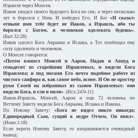
Израиля через Моисея.
Иаков увидел своего будущего Бога во сне, а через несколько
лет и боролся с Ним. И победил Его. И Бог
«И сказал:
отныне имя тебе будет не Иаков, а Израиль, ибо ты
боролся с Богом, и человеков одолевать будешь»
.
(Быт.32:28)
Иаков одолел Бога Авраама и Исаака, а Тот пообещал ему
силу одолевать и человеков.
О Моисее говорится:
«Потом взошел Моисей и Аарон, Надав и Авиуд и
семьдесят из старейшин Израилевых, и видели Бога
Израилева; и под ногами Его нечто подобное работе из
чистого сапфира и, как самое небо, ясное. И Он не простер
руки Своей на избранных из сынов Израилевых: они
видели Бога, и ели и пили»
. (Исх.24:9-11)
Иаков-Израиль, Моисей, Аарон и еще 72 человека по
Ветхому Завету видели Бога Авраама, Исаака и Иакова.
По Новому Завету:
«Бога не видел никто никогда;
Единородный Сын, сущий в недре Отчем, Он явил»
.
(Иоан.1:18)
Если верить Новому Завету, то напрашивается очевидный
вывод: