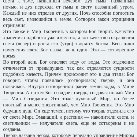
света к тьме, названный вечером, дух тьмы, названный
ночью, и дух перехода от тьмы к свету, названный утром.
Каждый из них отделен от других. Ночь способна поглотить
весь свет, имеющийся в земле. Сотворен закон отрицания
отрицания.
Это также и Мир Творения, в котором Бог творит. Качество
хранения подобного уже известно, а вот качество сокращения
света (вечер) и роста его (утро) творятся Богом. Весь цикл
изменения света Бог назвал день один. Это — сотворенное
время.
Во второй день Бог отделяет воду от воды. Это отделение
отличается от предыдущих, так как отделяются сущности
подобных качеств. Причем происходит это в два этапа: Бог
говорит, чтобы появилась (сотворилась) твердь, и она
появилась. Внутри сотворенной ранее земли-воды, в Мире
Творения. А потом Бог созидает твердь, создавая новый Мир
— Мир Созидания. Это тоже духовный Мир, но более
плотный и менее энергичный, чем Мир Творения. Это Мир
будущих душ. Он еще темен, потому что твердь отделила его
от света Мира Эманаций, а растения — накопители света, и
светильники — излучатели света, еще не сотворены и не
созданы.
Твердь названа небом, которому передано управление Миром