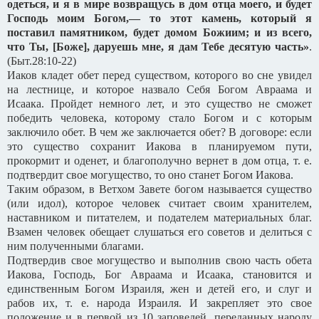
одеться, и я в мире возвращусь в дом отца моего, и будет
Господь моим Богом,— то этот камень, который я
поставил памятником, будет домом Божиим; и из всего,
что Ты, [Боже], даруешь мне, я дам Тебе десятую часть»
.
(Быт.28:10-22)
Иаков кладет обет перед существом, которого во сне увидел
на лестнице, и которое назвало Себя Богом Авраама и
Исаака. Пройдет немного лет, и это существо не сможет
победить человека, которому стало Богом и с которым
заключило обет. В чем же заключается обет? В договоре: если
это существо сохранит Иакова в планируемом пути,
прокормит и оденет, и благополучно вернет в дом отца, т. е.
подтвердит свое могущество, то оно станет Богом Иакова.
Таким образом, в Ветхом Завете богом называется существо
(или идол), которое человек считает своим хранителем,
наставником и питателем, и подателем материальных благ.
Взамен человек обещает слушаться его советов и делиться с
ним полученными благами.
Подтвердив свое могущество и выполнив свою часть обета
Иакова, Господь, Бог Авраама и Исаака, становится и
единственным Богом Израиля, жен и детей его, и слуг и
рабов их, т. е. народа Израиля. И закрепляет это свое
положение и в первой из 10 заповедей, переданных народу