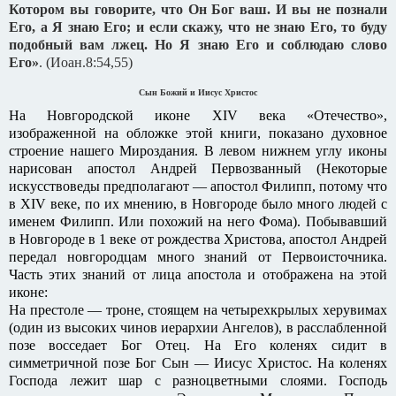
Котором вы говорите, что Он Бог ваш. И вы не познали
Его, а Я знаю Его; и если скажу, что не знаю Его, то буду
подобный вам лжец. Но Я знаю Его и соблюдаю слово
Его»
. (Иоан.8:54,55)
Сын Божий и Иисус Христос
На Новгородской иконе XIV века «Отечество»,
изображенной на обложке этой книги, показано духовное
строение нашего Мироздания. В левом нижнем углу иконы
нарисован апостол Андрей Первозванный (Некоторые
искусствоведы предполагают — апостол Филипп, потому что
в XIV веке, по их мнению, в Новгороде было много людей с
именем Филипп. Или похожий на него Фома). Побывавший
в Новгороде в 1 веке от рождества Христова, апостол Андрей
передал новгородцам много знаний от Первоисточника.
Часть этих знаний от лица апостола и отображена на этой
иконе:
На престоле — троне, стоящем на четырехкрылых херувимах
(один из высоких чинов иерархии Ангелов), в расслабленной
позе восседает Бог Отец. На Его коленях сидит в
симметричной позе Бог Сын — Иисус Христос. На коленях
Господа лежит шар с разноцветными слоями. Господь