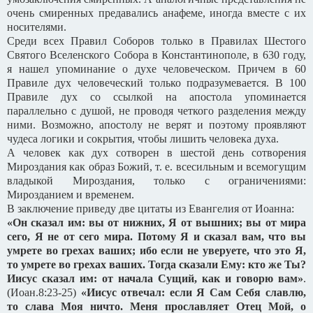
очень смиренных предавались анафеме, иногда вместе с их
носителями.
Среди всех Правил Соборов только в Правилах Шестого
Святого Вселенского Собора в Константинополе, в 630 году,
я нашел упоминание о духе человеческом. Причем в 60
Правиле дух человеческий только подразумевается. В 100
Правиле дух со ссылкой на апостола упоминается
параллельно с душой, не проводя четкого разделения между
ними. Возможно, апостолу не верят и поэтому проявляют
чудеса логики и сокрытия, чтобы лишить человека духа.
А человек как дух сотворен в шестой день сотворения
Мироздания как образ Божий, т. е. всесильным и всемогущим
владыкой Мироздания, только с ограничениями:
Мирозданием и временем.
В заключение приведу две цитаты из Евангелия от Иоанна:
«Он сказал им: вы от нижних, Я от вышних; вы от мира
сего, Я не от сего мира. Потому Я и сказал вам, что вы
умрете во грехах ваших; ибо если не уверуете, что это Я,
то умрете во грехах ваших. Тогда сказали Ему: кто же Ты?
Иисус сказал им: от начала Сущий, как и говорю вам»
.
(Иоан.8:23-25)
«Иисус отвечал: если Я Сам Себя славлю,
то слава Моя ничто. Меня прославляет Отец Мой, о