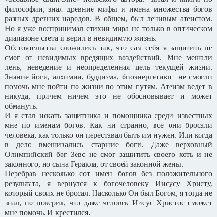
философии, знал древние мифы и имена множества богов
разных древних народов. В общем, был ленивым атеистом.
Но я уже воспринимал стихии мира не только в оптическом
диапазоне света и верил в невидимую жизнь.
Обстоятельства сложились так, что сам себя я защитить не
смог от невидимых вредящих воздействий. Мне мешали
лень, неведение и неопределенная цель текущей жизни.
Знание йоги, алхимии, буддизма, биоэнергетики не смогли
помочь мне пойти по жизни по этим путям. Атеизм ведет в
никуда, причем ничем это не обосновывает и может
обмануть.
И я стал искать защитника и помощника среди известных
мне по именам богов. Как ни странно, все они бросали
человека, как только он переставал быть им нужен. Или когда
в дело вмешивались старшие боги. Даже верховный
Олимпийский бог Зевс не смог защитить своего хоть и не
законного, но сына Геракла, от своей законной жены.
Перебрав несколько сот имен богов без положительного
результата, я вернулся к богочеловеку Иисусу Христу,
который своих не бросал. Насколько Он был Богом, я тогда не
знал, но поверил, что даже человек Иисус Христос сможет
мне помочь. И крестился.