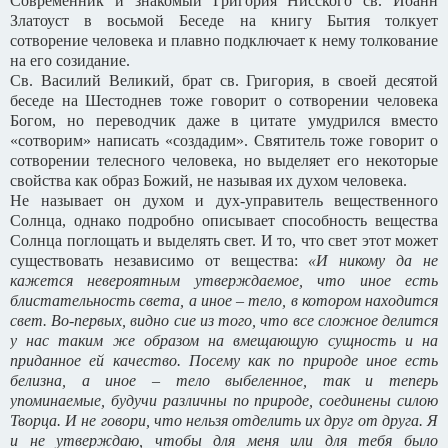
Современник и знакомый Григория Нисского св. Иоанн
Златоуст в восьмой Беседе на книгу Бытия толкует
сотворение человека и плавно подключает к нему толкование
на его созидание.
Св. Василий Великий, брат св. Григория, в своей десятой
беседе на Шестоднев тоже говорит о сотворении человека
Богом, но переводчик даже в цитате умудрился вместо
«сотворим» написать «создадим». Святитель тоже говорит о
сотворении телесного человека, но выделяет его некоторые
свойства как образ Божий, не называя их духом человека.
Не называет он духом и дух-управитель вещественного
Солнца, однако подробно описывает способность вещества
Солнца поглощать и выделять свет. И то, что свет этот может
существовать независимо от вещества:
«И никому да не
кажется невероятным утверждаемое, что иное есть
блистательность света, а иное – тело, в котором находится
свет. Во-первых, видно сие из того, что все сложное делится
у нас таким же образом на вмещающую сущность и на
приданное ей качество. Посему как по природе иное есть
белизна, а иное – тело выбеленное, так и теперь
упоминаемые, будучи различны по природе, соединены силою
Творца. И не говори, что нельзя отделить их друг от друга. Я
и не утверждаю, чтобы для меня или для тебя было