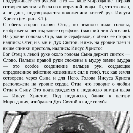
поддерживает его руками. Это — наше Мироздание. Первая
сотворенная земля была из прозрачной воды. То, что это шар,
а не диск, подтверждается положением кистей рук Иисуса
Христа (см. рис. 3.1.).
С обеих сторон головы Отца, но немного ниже головы,
изображены шестикрылые серафимы (высший чин Ангелов).
На уровне головы Отца, выше серафимов, с обеих ее сторон
надпись: Отец и Сын и Дух Святой. Ниже, на уровне плеч и
выше спинки престола, надпись: Иисус Христос.
Бог Отец в левой руке около головы Сына держит свиток —
Слово. Пальцы правой руки сложены в мудру земли (мудра
— это особое соединение пальцев рук, создающее
определенное действие жизненных сил в теле), так как земля
сотворена через Сына и для Него. Голова Иисуса Христа
расположена на уровне сердца Отца, что говорит о любви
Отца к Сыну. Это подтверждается и подписью внутри шара
— Иисус Христос. Под подписью, ближе к центру
Мироздания, изображен Дух Святой в виде голубя.