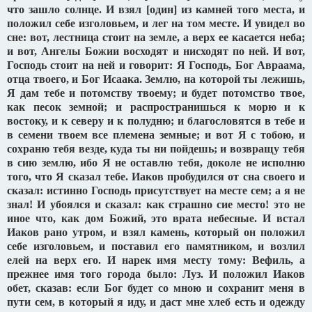
что зашло солнце. И взял [один] из камней того места, и
положил себе изголовьем, и лег на том месте. И увидел во
сне: вот, лестница стоит на земле, а верх ее касается неба;
и вот, Ангелы Божии восходят и нисходят по ней. И вот,
Господь стоит на ней и говорит: Я Господь, Бог Авраама,
отца твоего, и Бог Исаака. Землю, на которой ты лежишь,
Я дам тебе и потомству твоему; и будет потомство твое,
как песок земной; и распространишься к морю и к
востоку, и к северу и к полудню; и благословятся в тебе и
в семени твоем все племена земные; и вот Я с тобою, и
сохраню тебя везде, куда ты ни пойдешь; и возвращу тебя
в сию землю, ибо Я не оставлю тебя, доколе не исполню
того, что Я сказал тебе. Иаков пробудился от сна своего и
сказал: истинно Господь присутствует на месте сем; а я не
знал! И убоялся и сказал: как страшно сие место! это не
иное что, как дом Божий, это врата небесные. И встал
Иаков рано утром, и взял камень, который он положил
себе изголовьем, и поставил его памятником, и возлил
елей на верх его. И нарек имя месту тому: Вефиль, а
прежнее имя того города было: Луз. И положил Иаков
обет, сказав: если Бог будет со мною и сохранит меня в
пути сем, в который я иду, и даст мне хлеб есть и одежду