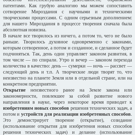
патентами. Как грубую аналогию мы можем сопоставить
сотворение Мироздания с научными и техническими
творческими процессами. С одним серьезным дополнением:
для нашего Мироздания в процессе творения сначала была
абсолютная новизна.
В начале все творилось из ничего, а потом то, чего не было
раньше. Творилось духовное одновременно с законами,
которым сотворенное, а потом и созданное, и сделанное будет
подчиняться. Так, день один управляет законом развития, в
том числе — по спирали. Утро и вечер — законом перехода
количества в качество: день — сумерки — ночь — рассвет —
следующий день и т.п. А творческие люди творят то, что
неизвестно на планете Земля или в отдельной стране, или на
конкретном предприятии.
Открытие
неизвестного ранее на Земле закона или
закономерности, повлекшее за собой развитие нового
направления в науке, через некоторое время приводит к
изобретениям новых способов
решения технических задач, а
потом и
устройств для реализации изобретенных способов
.
Это демонстрирует творение (открытие), созидание
(использование открытия для изобретения новых способов
решения технических задач) и делание (использование