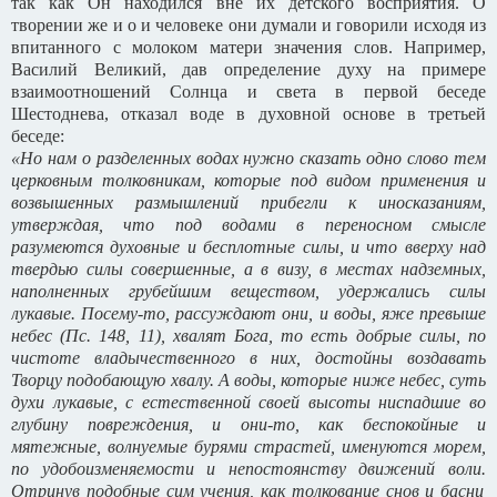
так как Он находился вне их детского восприятия. О
творении же и о и человеке они думали и говорили исходя из
впитанного с молоком матери значения слов. Например,
Василий Великий, дав определение духу на примере
взаимоотношений Солнца и света в первой беседе
Шестоднева, отказал воде в духовной основе в третьей
беседе:
«Но нам о разделенных водах нужно сказать одно слово тем
церковным толковникам, которые под видом применения и
возвышенных размышлений прибегли к иносказаниям,
утверждая, что под водами в переносном смысле
разумеются духовные и бесплотные силы, и что вверху над
твердью силы совершенные, а в визу, в местах надземных,
наполненных грубейшим веществом, удержались силы
лукавые. Посему-то, рассуждают они, и воды, яже превыше
небес (Пс. 148, 11), хвалят Бога, то есть добрые силы, по
чистоте владычественного в них, достойны воздавать
Творцу подобающую хвалу. А воды, которые ниже небес, суть
духи лукавые, с естественной своей высоты ниспадшие во
глубину повреждения, и они-то, как беспокойные и
мятежные, волнуемые бурями страстей, именуются морем,
по удобоизменяемости и непостоянству движений воли.
Отринув подобные сим учения, как толкование снов и басни