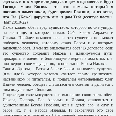
одеться, и я в мире возвращусь в дом отца моего, и будет
Господь моим Богом,— то этот камень, который я
поставил памятником, будет домом Божиим; и из всего,
что Ты, [Боже], даруешь мне, я дам Тебе десятую часть»
.
(Быт.28:10-22)
Иаков кладет обет перед существом, которого во сне увидел
на лестнице, и которое назвало Себя Богом Авраама и
Исаака. Пройдет немного лет, и это существо не сможет
победить человека, которому стало Богом и с которым
заключило обет. В чем же заключается обет? В договоре: если
это существо сохранит Иакова в планируемом пути,
прокормит и оденет, и благополучно вернет в дом отца, т. е.
подтвердит свое могущество, то оно станет Богом Иакова.
Таким образом, в Ветхом Завете богом называется существо
(или идол), которое человек считает своим хранителем,
наставником и питателем, и подателем материальных благ.
Взамен человек обещает слушаться его советов и делиться с
ним полученными благами.
Подтвердив свое могущество и выполнив свою часть обета
Иакова, Господь, Бог Авраама и Исаака, становится и
единственным Богом Израиля, жен и детей его, и слуг и
рабов их, т. е. народа Израиля. И закрепляет это свое
положение и в первой из 10 заповедей, переданных народу