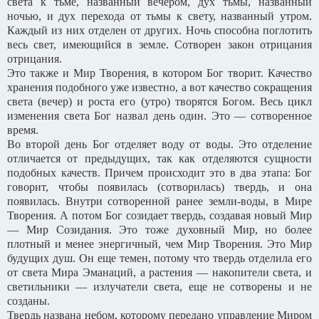
света к тьме, названный вечером, дух тьмы, названный
ночью, и дух перехода от тьмы к свету, названный утром.
Каждый из них отделен от других. Ночь способна поглотить
весь свет, имеющийся в земле. Сотворен закон отрицания
отрицания.
Это также и Мир Творения, в котором Бог творит. Качество
хранения подобного уже известно, а вот качество сокращения
света (вечер) и роста его (утро) творятся Богом. Весь цикл
изменения света Бог назвал день один. Это — сотворенное
время.
Во второй день Бог отделяет воду от воды. Это отделение
отличается от предыдущих, так как отделяются сущности
подобных качеств. Причем происходит это в два этапа: Бог
говорит, чтобы появилась (сотворилась) твердь, и она
появилась. Внутри сотворенной ранее земли-воды, в Мире
Творения. А потом Бог созидает твердь, создавая новый Мир
— Мир Созидания. Это тоже духовный Мир, но более
плотный и менее энергичный, чем Мир Творения. Это Мир
будущих душ. Он еще темен, потому что твердь отделила его
от света Мира Эманаций, а растения — накопители света, и
светильники — излучатели света, еще не сотворены и не
созданы.
Твердь названа небом, которому передано управление Миром