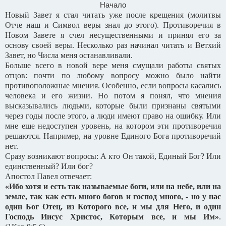
Начало
Новый Завет я стал читать уже после крещения (молитвы
Отче наш и Символ веры знал до этого). Противоречия в
Новом Завете я счел несущественными и принял его за
основу своей веры. Несколько раз начинал читать и Ветхий
Завет, но Числа меня останавливали.
Больше всего в новой вере меня смущали работы святых
отцов: почти по любому вопросу можно было найти
противоположные мнения. Особенно, если вопросы касались
человека и его жизни. Но потом я понял, что мнения
высказывались людьми, которые были признаны святыми
через годы после этого, а люди имеют право на ошибку. Или
мне еще недоступен уровень, на котором эти противоречия
решаются. Например, на уровне Единого Бога противоречий
нет.
Сразу возникают вопросы: А кто Он такой, Единый Бог? Или
единственный? Или бог?
Апостол Павел отвечает:
«Ибо хотя и есть так называемые боги, или на небе, или на
земле, так как есть много богов и господ много, - но у нас
один Бог Отец, из Которого все, и мы для Него, и один
Господь Иисус Христос, Которым все, и мы Им»
.