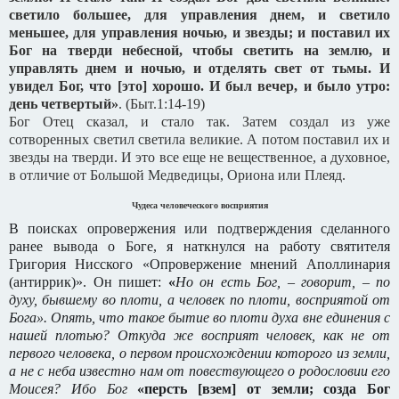
светило большее, для управления днем, и светило
меньшее, для управления ночью, и звезды;
и поставил их
Бог на тверди небесной, чтобы светить на землю, и
управлять днем и ночью, и отделять свет от тьмы. И
увидел Бог, что [это] хорошо.
И был вечер, и было утро:
день четвертый»
. (Быт.1:14-19)
Бог Отец сказал, и стало так. Затем создал из уже
сотворенных светил светила великие. А потом поставил их и
звезды на тверди. И это все еще не вещественное, а духовное,
в отличие от Большой Медведицы, Ориона или Плеяд.
Чудеса человеческого восприятия
В поисках опровержения или подтверждения сделанного
ранее вывода о Боге, я наткнулся на работу святителя
Григория Нисского «Опровержение мнений Аполлинария
(антиррик)». Он пишет:
«
Но он есть Бог, – говорит, – по
духу, бывшему во плоти, а человек по плоти, восприятой от
Бога». Опять, что такое бытие во плоти духа вне единения с
нашей плотью? Откуда же восприят человек, как не от
первого человека, о первом происхождении которого из земли,
а не с неба известно нам от повествующего о родословии его
Моисея? Ибо Бог
«персть [взем] от земли; созда Бог