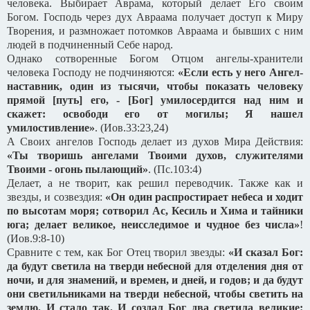
человека. Выбирает Аврама, который делает Его своим
Богом. Господь через дух Авраама получает доступ к Миру
Творения, и размножает потомков Авраама и бывших с ним
людей в подчиненный Себе народ.
Однако сотворенные Богом Отцом ангелы-хранители
человека Господу не подчиняются:
«Если есть у него Ангел-
наставник, один из тысячи, чтобы показать человеку
прямой [путь] его, - [Бог] умилосердится над ним и
скажет: освободи его от могилы; Я нашел
умилостивление»
. (Иов.33:23,24)
А Своих ангелов Господь делает из духов Мира Действия:
«Ты творишь ангелами Твоими духов, служителями
Твоими - огонь пылающий»
. (Пс.103:4)
Делает, а не творит, как решил переводчик. Также как и
звезды, и созвездия:
«Он один распростирает небеса и ходит
по высотам моря; сотворил Ас, Кесиль и Хима и тайники
юга; делает великое, неисследимое и чудное без числа»
!
(Иов.9:8-10)
Сравните с тем, как Бог Отец творил звезды:
«И сказал Бог:
да будут светила на тверди небесной для отделения дня от
ночи, и для знамений, и времен, и дней, и годов; и да будут
они светильниками на тверди небесной, чтобы светить на
землю. И стало так.
И создал Бог два светила великие: