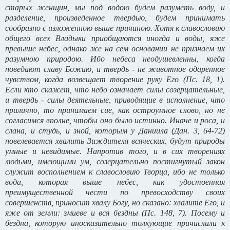
старых женщин, мы под водою будем разуметь воду, и
разделение, произведенное твердью, будем принимать
сообразно с изложенною выше причиною. Хотя к славословию
общего всех Владыки приобщаются иногда и воды, яже
превыше небес, однако же на сем основании не признаем их
разумною природою. Ибо небеса неодушевленны, когда
поведают славу Божию, и твердь - не животное одаренное
чувством, когда возвещает творение руку Его (Пс. 18, 1).
Если кто скажет, что небо означает силы созерцательные,
и твердь - силы деятельные, приводящие в исполнение, что
прилично, то принимаем cиe, как остроумное слово, но не
согласимся вполне, чтобы оно было истинно. Иначе и роса, и
слана, и студь, и зной, которым у Даниила (Дан. 3, 64-72)
повелевается хвалить Зиждителя всяческих, будут природы
умные и невидимые. Напротив того, и в сих творениях
людьми, имеющими ум, созерцательно постигнутый закон
служит восполнением к славословию Творца, ибо не только
вода, которая выше небес, как удостоенная
преимущественной чести по превосходству своих
совершенств, приносит хвалу Богу, но сказано: хвалите Его, и
яже от земли: змиеве и вся бездны (Пс. 148, 7). Посему и
бездна, которую иносказательно толкующие причислили к