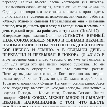
переводе Танаха вместо слова «сотворил (из ничего)»
использовано слово «создал», хотя значение слова
«
עשׂה
» по
Стронгу - не творить и не создавать, а делать, производить,
приготавливать, совершать, исполнять, заниматься, работать:
«Между Мною и сынами Исраэйлевыми она - знамение
вечное, что (в) шесть дней создал Господь небо и землю, а в
день седьмой перестал работать и отдыхал»
. (Исх.31:17)
В переводе Торы издания Сончино:
«СУББОТА - ВЕЧНЫЙ
ЗНАК СОЮЗА МЕЖДУ МНОЮ И СЫНАМИ ИЗРАИЛЯ,
НАПОМИНАНИЕ О ТОМ, ЧТО ШЕСТЬ ДНЕЙ ТВОРИЛ
БОГ НЕБЕСА И ЗЕМЛЮ, А В СЕДЬМОЙ ДЕНЬ -
ПРЕКРАТИЛ И ПРЕБЫВАЛ В ПОКОЕ»
. (Исх.31:17) В
этом переводе опять слово «творил», но уже не Господь, а
Бог. Для иудея это два имени одного существа. Но мы
предварительно определили, что это существа разные.
Поэтому выражение «сотворил Бог» истинно для первой
главы первой книги Торы, но для 31 главы второй книги
Торы по отношению к Сущему-Иегове — сомнительно. Здесь
боле подходяще выражение «создал Господь» или точнее -
«сделал Господь». Кроме того, Господь Ветхого Завета
говорит: «
ЗНАК СОЮЗА МЕЖДУ МНОЮ И СЫНАМИ
ИЗРАИЛЯ, НАПОМИНАНИЕ О ТОМ, ЧТО ШЕСТЬ