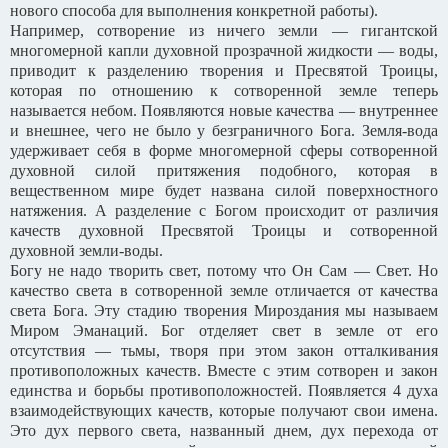
нового способа для выполнения конкретной работы).
Например, сотворение из ничего земли — гигантской
многомерной капли духовной прозрачной жидкости — воды,
приводит к разделению творения и Пресвятой Троицы,
которая по отношению к сотворенной земле теперь
называется небом. Появляются новые качества — внутреннее
и внешнее, чего не было у безграничного Бога. Земля-вода
удерживает себя в форме многомерной сферы сотворенной
духовной силой притяжения подобного, которая в
вещественном мире будет названа силой поверхностного
натяжения. А разделение с Богом происходит от различия
качеств духовной Пресвятой Троицы и сотворенной
духовной земли-воды.
Богу не надо творить свет, потому что Он Сам — Свет. Но
качество света в сотворенной земле отличается от качества
света Бога. Эту стадию творения Мироздания мы называем
Миром Эманаций. Бог отделяет свет в земле от его
отсутствия — тьмы, творя при этом закон отталкивания
противоположных качеств. Вместе с этим сотворен и закон
единства и борьбы противоположностей. Появляется 4 духа
взаимодействующих качеств, которые получают свои имена.
Это дух первого света, названный днем, дух перехода от