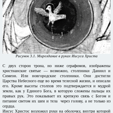
Рисунок 3.1. Мироздание в руках Иисуса Христа
С двух сторон трона, но ниже серафимов, изображены
христианские святые — возможно, столпники Даниил и
Симеон. Или новгородские столпники. Они достигли
Царства Небесного еще во время телесной жизни, и описали
его. Кроме высоты столпов это подтверждается и мудрой
земли, как у Единого Бога, в которую сложены пальцы их
правых рук. Это показывает их крепкую связь с Богом и
питание светом их шеи и тела через голову, а не только из
сердца.
Иисус Христос возложил руки на оболочку, внутри которой