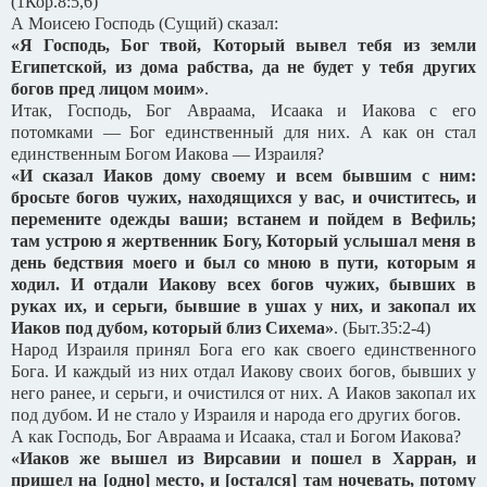
(1Кор.8:5,6)
А Моисею Господь (Сущий) сказал:
«Я Господь, Бог твой, Который вывел тебя из земли
Египетской, из дома рабства, да не будет у тебя других
богов пред лицом моим»
.
Итак, Господь, Бог Авраама, Исаака и Иакова с его
потомками — Бог единственный для них. А как он стал
единственным Богом Иакова — Израиля?
«И сказал Иаков дому своему и всем бывшим с ним:
бросьте богов чужих, находящихся у вас, и очиститесь, и
перемените одежды ваши; встанем и пойдем в Вефиль;
там устрою я жертвенник Богу, Который услышал меня в
день бедствия моего и был со мною в пути, которым я
ходил. И отдали Иакову всех богов чужих, бывших в
руках их, и серьги, бывшие в ушах у них, и закопал их
Иаков под дубом, который близ Сихема»
. (Быт.35:2-4)
Народ Израиля принял Бога его как своего единственного
Бога. И каждый из них отдал Иакову своих богов, бывших у
него ранее, и серьги, и очистился от них. А Иаков закопал их
под дубом. И не стало у Израиля и народа его других богов.
А как Господь, Бог Авраама и Исаака, стал и Богом Иакова?
«Иаков же вышел из Вирсавии и пошел в Харран, и
пришел на [одно] место, и [остался] там ночевать, потому