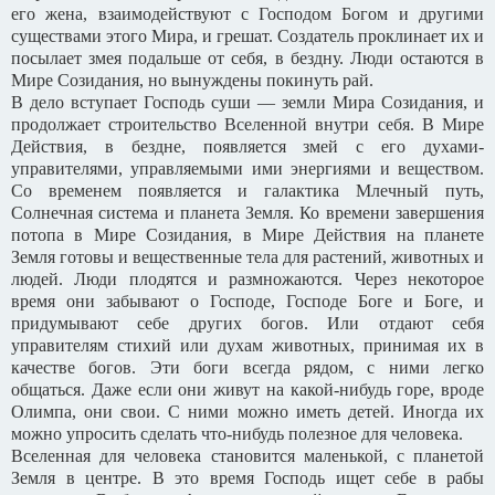
его жена, взаимодействуют с Господом Богом и другими
существами этого Мира, и грешат. Создатель проклинает их и
посылает змея подальше от себя, в бездну. Люди остаются в
Мире Созидания, но вынуждены покинуть рай.
В дело вступает Господь суши — земли Мира Созидания, и
продолжает строительство Вселенной внутри себя. В Мире
Действия, в бездне, появляется змей с его духами-
управителями, управляемыми ими энергиями и веществом.
Со временем появляется и галактика Млечный путь,
Солнечная система и планета Земля. Ко времени завершения
потопа в Мире Созидания, в Мире Действия на планете
Земля готовы и вещественные тела для растений, животных и
людей. Люди плодятся и размножаются. Через некоторое
время они забывают о Господе, Господе Боге и Боге, и
придумывают себе других богов. Или отдают себя
управителям стихий или духам животных, принимая их в
качестве богов. Эти боги всегда рядом, с ними легко
общаться. Даже если они живут на какой-нибудь горе, вроде
Олимпа, они свои. С ними можно иметь детей. Иногда их
можно упросить сделать что-нибудь полезное для человека.
Вселенная для человека становится маленькой, с планетой
Земля в центре. В это время Господь ищет себе в рабы