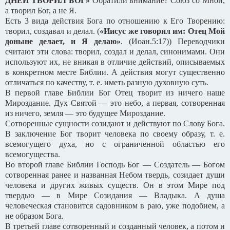
ДНЕЙ ТВОРИЛ БОГ»
Обратили внимание? Союз со Мной,
а творил Бог, а не Я.
Есть 3 вида действия Бога по отношению к Его Творению:
творил, создавал и делал. (
«Иисус же говорил им: Отец Мой
доныне делает, и Я делаю»
. (Иоан.5:17)) Переводчики
считают эти слова: творил, создал и делал, синонимами. Они
используют их, не вникая в отличие действий, описываемых
в конкретном месте Библии. А действия могут существенно
отличаться по качеству, т. е. иметь разную духовную суть.
В первой главе Библии Бог Отец творит из ничего наше
Мироздание. Дух Святой — это небо, а первая, сотворенная
из ничего, земля — это будущее Мироздание.
Сотворенные сущности созидают и действуют по Слову Бога.
В заключение Бог творит человека по своему образу, т. е.
всемогущего духа, но с ограниченной областью его
всемогущества.
Во второй главе Библии Господь Бог — Создатель — Богом
сотворенная ранее и названная Небом твердь, созидает души
человека и других живых существ. Он в этом Мире под
твердью — в Мире Созидания — Владыка. А душа
человеческая становится садовником в раю, уже подобием, а
не образом Бога.
В третьей главе сотворенный и созданный человек, а потом и