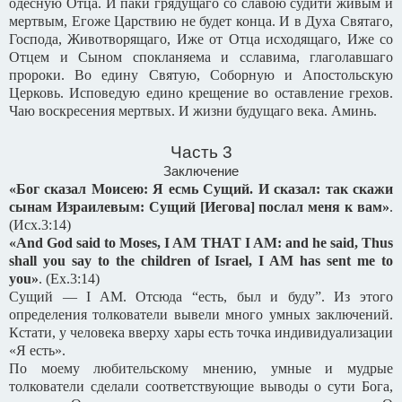
одесную Отца. И паки грядущаго со славою судити живым и
мертвым, Егоже Царствию не будет конца. И в Духа Святаго,
Господа, Животворящаго, Иже от Отца исходящаго, Иже со
Отцем и Сыном спокланяема и сславима, глаголавшаго
пророки. Во едину Святую, Соборную и Апостольскую
Церковь. Исповедую едино крещение во оставление грехов.
Чаю воскресения мертвых. И жизни будущаго века. Аминь.
Часть 3
Заключение
«Бог сказал Моисею: Я есмь Сущий. И сказал: так скажи
сынам Израилевым: Сущий [Иегова] послал меня к вам»
.
(
Исх
.3:14)
«And God said to Moses, I AM THAT I AM: and he said, Thus
shall you say to the children of Israel, I AM has sent me to
you»
.
(Ex.3:14)
Сущий — I AM. Отсюда “есть, был и буду”. Из этого
определения толкователи вывели много умных заключений.
Кстати, у человека вверху хары есть точка индивидуализации
«Я есть».
По моему любительскому мнению, умные и мудрые
толкователи сделали соответствующие выводы о сути Бога,