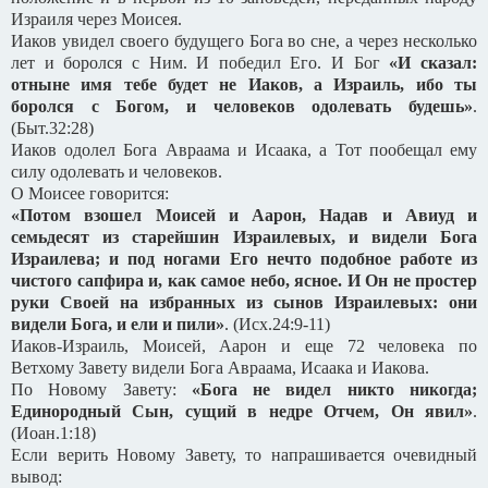
Израиля через Моисея.
Иаков увидел своего будущего Бога во сне, а через несколько
лет и боролся с Ним. И победил Его. И Бог
«И сказал:
отныне имя тебе будет не Иаков, а Израиль, ибо ты
боролся с Богом, и человеков одолевать будешь»
.
(Быт.32:28)
Иаков одолел Бога Авраама и Исаака, а Тот пообещал ему
силу одолевать и человеков.
О Моисее говорится:
«Потом взошел Моисей и Аарон, Надав и Авиуд и
семьдесят из старейшин Израилевых, и видели Бога
Израилева; и под ногами Его нечто подобное работе из
чистого сапфира и, как самое небо, ясное. И Он не простер
руки Своей на избранных из сынов Израилевых: они
видели Бога, и ели и пили»
. (Исх.24:9-11)
Иаков-Израиль, Моисей, Аарон и еще 72 человека по
Ветхому Завету видели Бога Авраама, Исаака и Иакова.
По Новому Завету:
«Бога не видел никто никогда;
Единородный Сын, сущий в недре Отчем, Он явил»
.
(Иоан.1:18)
Если верить Новому Завету, то напрашивается очевидный
вывод: