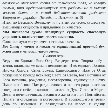
возможно отделение света от солнечного тела, но говорю
только, что представляющееся нам раздельным в мыслях
может быть и в самой действительности разделено
Творцом их природы». (Беседы на Шестоднев, 6)
Итак, по Василию Великому, и я с этим согласен, существует
вмещающая сущность и приданное ей качество.
Мы называем духом невидимую сущность, способную
управлять количеством своего качества.
Сложные духи могут иметь несколько качеств.
Бог Отец - ничем и никем не ограниченный простой дух,
живущий в неприступном свете.
Символ веры
Верую во Единаго Бога Отца Вседержителя, Творца небу и
земли, видимым же всем и невидимым. И во единаго Господа
Иисуса Христа, Сына Божия, Единороднаго, Иже от Отца
рожденнаго прежде всех век; Света от Света, Бога истинна от
Бога истинна, рожденна, несотворенна, единосущна Отцу,
Имже вся быша. Нас ради человек и нашего ради спасения
сшедшаго с небес и воплотившагося от Духа Свята и Марии
Девы и вочеловечшася. Распятаго же за ны при Понтийстем
Пилате, и страдавша, и погребенна. И воскресшаго в третий
день по Писанием. И возшедшаго на небеса, и седяща