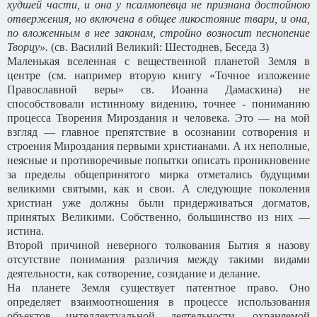
худшей части, и она у псалмопевца не признана достойною
отвержения, но включена в общее ликостояние твари, и она,
по вложенным в нее законам, стройно возносит песнопение
Творцу».
(св. Василий Великий: Шестоднев, Беседа 3)
Маленькая вселенная с вещественной планетой Земля в
центре (см. например вторую книгу «Точное изложение
Православной веры» св. Иоанна Дамаскина) не
способствовали истинному видению, точнее - пониманию
процесса Творения Мироздания и человека. Это — на мой
взгляд — главное препятствие в осознании сотворения и
строения Мироздания первыми христианами. А их неполные,
неясные и противоречивые попытки описать проникновение
за пределы общепринятого мирка отметались будущими
великими святыми, как и свои. А следующие поколения
христиан уже должны были придерживаться догматов,
принятых Великими. Собственно, большинство из них —
истина.
Второй причиной неверного толкования Бытия я назову
отсутствие понимания различия между такими видами
деятельности, как сотворение, созидание и делание.
На планете Земля существует патентное право. Оно
определяет взаимоотношения в процессе использования
объектов интеллектуальной деятельности, охраняемой