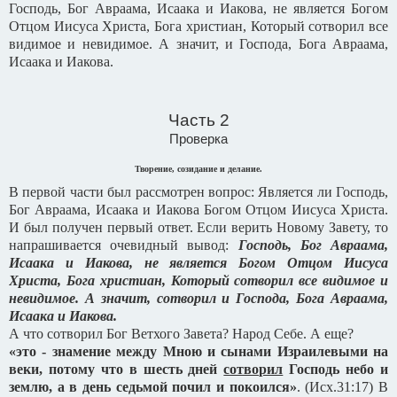
Господь, Бог Авраама, Исаака и Иакова, не является Богом
Отцом Иисуса Христа, Бога христиан, Который сотворил все
видимое и невидимое. А значит, и Господа, Бога Авраама,
Исаака и Иакова.
Часть 2
Проверка
Творение, созидание и делание.
В первой части был рассмотрен вопрос: Является ли Господь,
Бог Авраама, Исаака и Иакова Богом Отцом Иисуса Христа.
И был получен первый ответ. Если верить Новому Завету, то
напрашивается очевидный вывод:
Господь, Бог Авраама,
Исаака и Иакова, не является Богом Отцом Иисуса
Христа, Бога христиан, Который сотворил все видимое и
невидимое. А значит, сотворил и Господа, Бога Авраама,
Исаака и Иакова.
А что сотворил Бог Ветхого Завета? Народ Себе. А еще?
«это - знамение между Мною и сынами Израилевыми на
веки, потому что в шесть дней
сотворил
Господь небо и
землю, а в день седьмой почил и покоился»
. (Исх.31:17) В