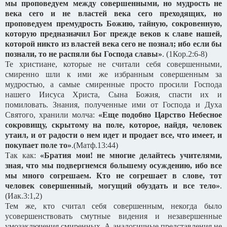
мы проповедуем между совершенными, но мудрость не
века сего и не властей века сего преходящих, но
проповедуем премудрость Божию, тайную, сокровенную,
которую предназначил Бог прежде веков к славе нашей,
которой никто из властей века сего не познал; ибо если бы
познали, то не распяли бы Господа славы»
. (1Кор.2:6-8)
Те христиане, которые не считали себя совершенными,
смиренно шли к ими же избранным совершенным за
мудростью, а самые смиренные просто просили Господа
нашего Иисуса Христа, Сына Божия, спасти их и
помиловать. Знания, полученные ими от Господа и Духа
Святого, хранили молча:
«Еще подобно Царство Небесное
сокровищу, скрытому на поле, которое, найдя, человек
утаил, и от радости о нем идет и продает все, что имеет, и
покупает поле то»
.(Матф.13:44)
Так как:
«Братия мои! не многие делайтесь учителями,
зная, что мы подвергнемся большему осуждению, ибо все
мы много согрешаем. Кто не согрешает в слове, тот
человек совершенный, могущий обуздать и все тело»
.
(Иак.3:1,2)
Тем же, кто считал себя совершенным, некогда было
усовершенствовать смутные видения и незавершенные
умозаключения смиренных. А аналогичные представления не