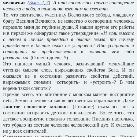
человека»
(
Быт. 2, 7
). А что состоялось другое сотворение
человека с неба, о том ни от кого нам неизвестно.
То, что святителю, участнику Вселенского собора, младшему
брату Василия Великого, не известно о сотворении человека,
поразило меня до глубины души. Я нашел другие его работы
и в первой же обнаружил такое утверждение:
«И если вместе
с небом в начале приведена в бытие земля; то почему
приведенное в бытие было не устроено? Ибо устроить и
сотворить не представляется в понятии чем либо
различным»
. (О шестодневе, 5)
Это написал умный человек, различающий мельчайшие
оттенки смысла слов, выражающих свойства Бога. И он
оказался не в состоянии различить свойства действий,
выражаемых словами «сотворить» и «устроить»? В чем
корень такой слепоты?
Прежде всего, это впитанное с молоком матери восприятие
неба, Земли и человека как вещественных образований. Даже
«чистое словесное молоко»
(Писание) оказалось не в
состоянии исправить детские впечатления. Более того, это
детское восприятие исказило толкование Писания настолько,
что убрало из состава человека человеческий дух. К счастью,
не у всех святителей.