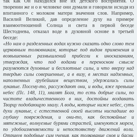
так как Он находился вне их детского восприятия. О
творении же и о и человеке они думали и говорили исходя из
впитанного с молоком матери значения слов. Например,
Василий Великий, дав определение духу на примере
взаимоотношений Солнца и света в первой беседе
Шестоднева, отказал воде в духовной основе в третьей
беседе:
«Но нам о разделенных водах нужно сказать одно слово тем
церковным толковникам, которые под видом применения и
возвышенных размышлений прибегли к иносказаниям,
утверждая, что под водами в переносном смысле
разумеются духовные и бесплотные силы, и что вверху над
твердью силы совершенные, а в визу, в местах надземных,
наполненных грубейшим веществом, удержались силы
лукавые. Посему-то, рассуждают они, и воды, яже превыше
небес (Пс. 148, 11), хвалят Бога, то есть добрые силы, по
чистоте владычественного в них, достойны воздавать
Творцу подобающую хвалу. А воды, которые ниже небес, суть
духи лукавые, с естественной своей высоты ниспадшие во
глубину повреждения, и они-то, как беспокойные и
мятежные, волнуемые бурями страстей, именуются морем,
по удобоизменяемости и непостоянству движений воли.
Отринув подобные сим учения, как толкование снов и басни