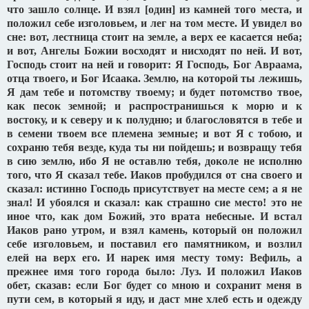
что зашло солнце. И взял [один] из камней того места, и
положил себе изголовьем, и лег на том месте. И увидел во
сне: вот, лестница стоит на земле, а верх ее касается неба;
и вот, Ангелы Божии восходят и нисходят по ней. И вот,
Господь стоит на ней и говорит: Я Господь, Бог Авраама,
отца твоего, и Бог Исаака. Землю, на которой ты лежишь,
Я дам тебе и потомству твоему; и будет потомство твое,
как песок земной; и распространишься к морю и к
востоку, и к северу и к полудню; и благословятся в тебе и
в семени твоем все племена земные; и вот Я с тобою, и
сохраню тебя везде, куда ты ни пойдешь; и возвращу тебя
в сию землю, ибо Я не оставлю тебя, доколе не исполню
того, что Я сказал тебе. Иаков пробудился от сна своего и
сказал: истинно Господь присутствует на месте сем; а я не
знал! И убоялся и сказал: как страшно сие место! это не
иное что, как дом Божий, это врата небесные. И встал
Иаков рано утром, и взял камень, который он положил
себе изголовьем, и поставил его памятником, и возлил
елей на верх его. И нарек имя месту тому: Вефиль, а
прежнее имя того города было: Луз. И положил Иаков
обет, сказав: если Бог будет со мною и сохранит меня в
пути сем, в который я иду, и даст мне хлеб есть и одежду