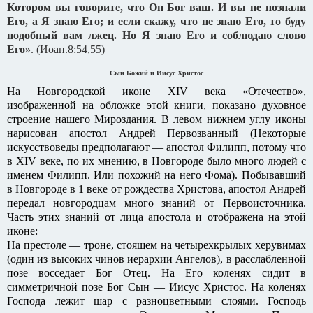
Котором вы говорите, что Он Бог ваш. И вы не познали
Его, а Я знаю Его; и если скажу, что не знаю Его, то буду
подобный вам лжец. Но Я знаю Его и соблюдаю слово
Его»
. (Иоан.8:54,55)
Сын Божий и Иисус Христос
На Новгородской иконе XIV века «Отечество»,
изображенной на обложке этой книги, показано духовное
строение нашего Мироздания. В левом нижнем углу иконы
нарисован апостол Андрей Первозванный (Некоторые
искусствоведы предполагают — апостол Филипп, потому что
в XIV веке, по их мнению, в Новгороде было много людей с
именем Филипп. Или похожий на него Фома). Побывавший
в Новгороде в 1 веке от рождества Христова, апостол Андрей
передал новгородцам много знаний от Первоисточника.
Часть этих знаний от лица апостола и отображена на этой
иконе:
На престоле — троне, стоящем на четырехкрылых херувимах
(один из высоких чинов иерархии Ангелов), в расслабленной
позе восседает Бог Отец. На Его коленях сидит в
симметричной позе Бог Сын — Иисус Христос. На коленях
Господа лежит шар с разноцветными слоями. Господь