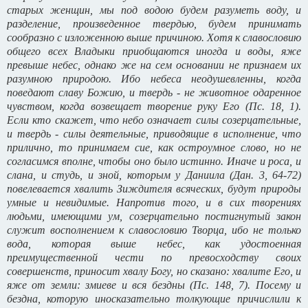
старых женщин, мы под водою будем разуметь воду, и
разделение, произведенное твердью, будем принимать
сообразно с изложенною выше причиною. Хотя к славословию
общего всех Владыки приобщаются иногда и воды, яже
превыше небес, однако же на сем основании не признаем их
разумною природою. Ибо небеса неодушевленны, когда
поведают славу Божию, и твердь - не животное одаренное
чувством, когда возвещает творение руку Его (Пс. 18, 1).
Если кто скажет, что небо означает силы созерцательные,
и твердь - силы деятельные, приводящие в исполнение, что
прилично, то принимаем cиe, как остроумное слово, но не
согласимся вполне, чтобы оно было истинно. Иначе и роса, и
слана, и студь, и зной, которым у Даниила (Дан. 3, 64-72)
повелевается хвалить Зиждителя всяческих, будут природы
умные и невидимые. Напротив того, и в сих творениях
людьми, имеющими ум, созерцательно постигнутый закон
служит восполнением к славословию Творца, ибо не только
вода, которая выше небес, как удостоенная
преимущественной чести по превосходству своих
совершенств, приносит хвалу Богу, но сказано: хвалите Его, и
яже от земли: змиеве и вся бездны (Пс. 148, 7). Посему и
бездна, которую иносказательно толкующие причислили к