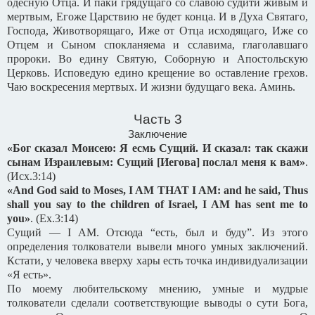
одесную Отца. И паки грядущаго со славою судити живым и
мертвым, Егоже Царствию не будет конца. И в Духа Святаго,
Господа, Животворящаго, Иже от Отца исходящаго, Иже со
Отцем и Сыном спокланяема и сславима, глаголавшаго
пророки. Во едину Святую, Соборную и Апостольскую
Церковь. Исповедую едино крещение во оставление грехов.
Чаю воскресения мертвых. И жизни будущаго века. Аминь.
Часть 3
Заключение
«Бог сказал Моисею: Я есмь Сущий. И сказал: так скажи
сынам Израилевым: Сущий [Иегова] послал меня к вам»
.
(
Исх
.3:14)
«And God said to Moses, I AM THAT I AM: and he said, Thus
shall you say to the children of Israel, I AM has sent me to
you»
.
(Ex.3:14)
Сущий — I AM. Отсюда “есть, был и буду”. Из этого
определения толкователи вывели много умных заключений.
Кстати, у человека вверху хары есть точка индивидуализации
«Я есть».
По моему любительскому мнению, умные и мудрые
толкователи сделали соответствующие выводы о сути Бога,