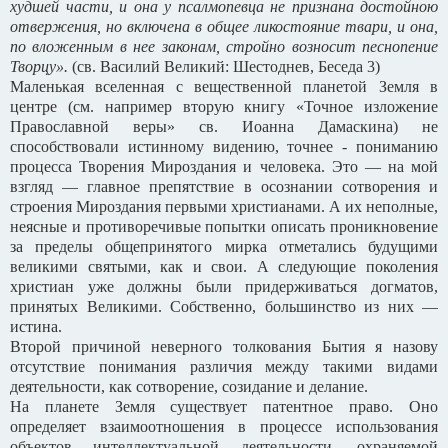
худшей части, и она у псалмопевца не признана достойною
отвержения, но включена в общее ликостояние твари, и она,
по вложенным в нее законам, стройно возносит песнопение
Творцу».
(св. Василий Великий: Шестоднев, Беседа 3)
Маленькая вселенная с вещественной планетой Земля в
центре (см. например вторую книгу «Точное изложение
Православной веры» св. Иоанна Дамаскина) не
способствовали истинному видению, точнее - пониманию
процесса Творения Мироздания и человека. Это — на мой
взгляд — главное препятствие в осознании сотворения и
строения Мироздания первыми христианами. А их неполные,
неясные и противоречивые попытки описать проникновение
за пределы общепринятого мирка отметались будущими
великими святыми, как и свои. А следующие поколения
христиан уже должны были придерживаться догматов,
принятых Великими. Собственно, большинство из них —
истина.
Второй причиной неверного толкования Бытия я назову
отсутствие понимания различия между такими видами
деятельности, как сотворение, созидание и делание.
На планете Земля существует патентное право. Оно
определяет взаимоотношения в процессе использования
объектов интеллектуальной деятельности, охраняемой