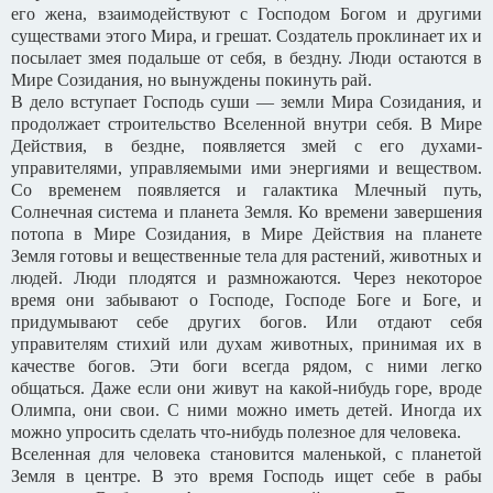
его жена, взаимодействуют с Господом Богом и другими
существами этого Мира, и грешат. Создатель проклинает их и
посылает змея подальше от себя, в бездну. Люди остаются в
Мире Созидания, но вынуждены покинуть рай.
В дело вступает Господь суши — земли Мира Созидания, и
продолжает строительство Вселенной внутри себя. В Мире
Действия, в бездне, появляется змей с его духами-
управителями, управляемыми ими энергиями и веществом.
Со временем появляется и галактика Млечный путь,
Солнечная система и планета Земля. Ко времени завершения
потопа в Мире Созидания, в Мире Действия на планете
Земля готовы и вещественные тела для растений, животных и
людей. Люди плодятся и размножаются. Через некоторое
время они забывают о Господе, Господе Боге и Боге, и
придумывают себе других богов. Или отдают себя
управителям стихий или духам животных, принимая их в
качестве богов. Эти боги всегда рядом, с ними легко
общаться. Даже если они живут на какой-нибудь горе, вроде
Олимпа, они свои. С ними можно иметь детей. Иногда их
можно упросить сделать что-нибудь полезное для человека.
Вселенная для человека становится маленькой, с планетой
Земля в центре. В это время Господь ищет себе в рабы