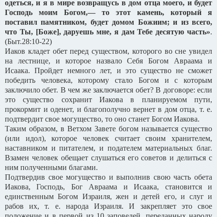
одеться, и я в мире возвращусь в дом отца моего, и будет
Господь моим Богом,— то этот камень, который я
поставил памятником, будет домом Божиим; и из всего,
что Ты, [Боже], даруешь мне, я дам Тебе десятую часть»
.
(Быт.28:10-22)
Иаков кладет обет перед существом, которого во сне увидел
на лестнице, и которое назвало Себя Богом Авраама и
Исаака. Пройдет немного лет, и это существо не сможет
победить человека, которому стало Богом и с которым
заключило обет. В чем же заключается обет? В договоре: если
это существо сохранит Иакова в планируемом пути,
прокормит и оденет, и благополучно вернет в дом отца, т. е.
подтвердит свое могущество, то оно станет Богом Иакова.
Таким образом, в Ветхом Завете богом называется существо
(или идол), которое человек считает своим хранителем,
наставником и питателем, и подателем материальных благ.
Взамен человек обещает слушаться его советов и делиться с
ним полученными благами.
Подтвердив свое могущество и выполнив свою часть обета
Иакова, Господь, Бог Авраама и Исаака, становится и
единственным Богом Израиля, жен и детей его, и слуг и
рабов их, т. е. народа Израиля. И закрепляет это свое
положение и в первой из 10 заповедей, переданных народу