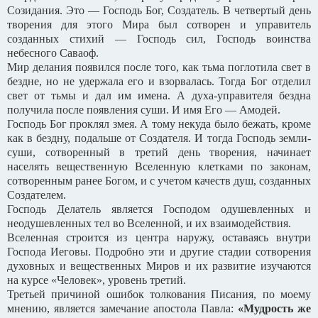
Созидания. Это — Господь Бог, Создатель. В четвертый день
творения для этого Мира был сотворен и управитель
созданных стихий — Господь сил, Господь воинства
небесного Саваоф.
Мир делания появился после того, как тьма поглотила свет в
бездне, но не удержала его и взорвалась. Тогда Бог отделил
свет от тьмы и дал им имена. А духа-управителя бездна
получила после появления суши. И имя Его — Амодей.
Господь Бог проклял змея. А тому некуда было бежать, кроме
как в бездну, подальше от Создателя. И тогда Господь земли-
суши, сотворенный в третий день творения, начинает
населять вещественную Вселенную клетками по законам,
сотворенным ранее Богом, и с учетом качеств душ, созданных
Создателем.
Господь Делатель является Господом одушевленных и
неодушевленных тел во Вселенной, и их взаимодействия.
Вселенная строится из центра наружу, оставаясь внутри
Господа Иеговы. Подробно эти и другие стадии сотворения
духовных и вещественных Миров и их развитие изучаются
на курсе «Человек», уровень третий.
Третьей причиной ошибок толкования Писания, по моему
мнению, является замечание апостола Павла:
«Мудрость же