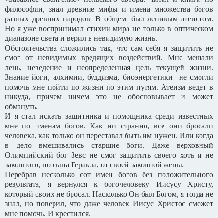
философии, знал древние мифы и имена множества богов
разных древних народов. В общем, был ленивым атеистом.
Но я уже воспринимал стихии мира не только в оптическом
диапазоне света и верил в невидимую жизнь.
Обстоятельства сложились так, что сам себя я защитить не
смог от невидимых вредящих воздействий. Мне мешали
лень, неведение и неопределенная цель текущей жизни.
Знание йоги, алхимии, буддизма, биоэнергетики не смогли
помочь мне пойти по жизни по этим путям. Атеизм ведет в
никуда, причем ничем это не обосновывает и может
обмануть.
И я стал искать защитника и помощника среди известных
мне по именам богов. Как ни странно, все они бросали
человека, как только он переставал быть им нужен. Или когда
в дело вмешивались старшие боги. Даже верховный
Олимпийский бог Зевс не смог защитить своего хоть и не
законного, но сына Геракла, от своей законной жены.
Перебрав несколько сот имен богов без положительного
результата, я вернулся к богочеловеку Иисусу Христу,
который своих не бросал. Насколько Он был Богом, я тогда не
знал, но поверил, что даже человек Иисус Христос сможет
мне помочь. И крестился.