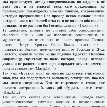
мы проповедуем между совершенными, но мудрость не
века сего и не властей века сего преходящих, но
проповедуем премудрость Божию, тайную, сокровенную,
которую предназначил Бог прежде веков к славе нашей,
которой никто из властей века сего не познал; ибо если бы
познали, то не распяли бы Господа славы»
. (1Кор.2:6-8)
Те христиане, которые не считали себя совершенными,
смиренно шли к ими же избранным совершенным за
мудростью, а самые смиренные просто просили Господа
нашего Иисуса Христа, Сына Божия, спасти их и
помиловать. Знания, полученные ими от Господа и Духа
Святого, хранили молча:
«Еще подобно Царство Небесное
сокровищу, скрытому на поле, которое, найдя, человек
утаил, и от радости о нем идет и продает все, что имеет, и
покупает поле то»
.(Матф.13:44)
Так как:
«Братия мои! не многие делайтесь учителями,
зная, что мы подвергнемся большему осуждению, ибо все
мы много согрешаем. Кто не согрешает в слове, тот
человек совершенный, могущий обуздать и все тело»
.
(Иак.3:1,2)
Тем же, кто считал себя совершенным, некогда было
усовершенствовать смутные видения и незавершенные
умозаключения смиренных. А аналогичные представления не