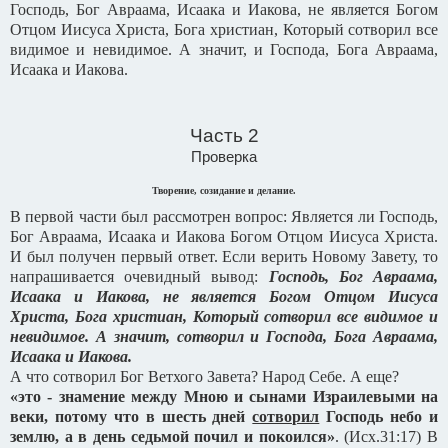
Господь, Бог Авраама, Исаака и Иакова, не является Богом
Отцом Иисуса Христа, Бога христиан, Который сотворил все
видимое и невидимое. А значит, и Господа, Бога Авраама,
Исаака и Иакова.
Часть 2
Проверка
Творение, созидание и делание.
В первой части был рассмотрен вопрос: Является ли Господь,
Бог Авраама, Исаака и Иакова Богом Отцом Иисуса Христа.
И был получен первый ответ. Если верить Новому Завету, то
напрашивается очевидный вывод:
Господь, Бог Авраама,
Исаака и Иакова, не является Богом Отцом Иисуса
Христа, Бога христиан, Который сотворил все видимое и
невидимое. А значит, сотворил и Господа, Бога Авраама,
Исаака и Иакова.
А что сотворил Бог Ветхого Завета? Народ Себе. А еще?
«это - знамение между Мною и сынами Израилевыми на
веки, потому что в шесть дней
сотворил
Господь небо и
землю, а в день седьмой почил и покоился»
. (Исх.31:17) В