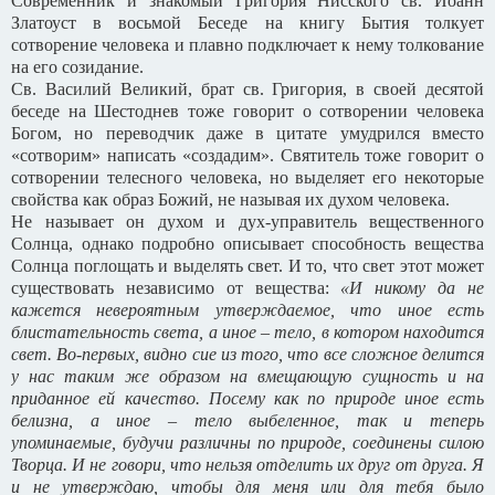
Современник и знакомый Григория Нисского св. Иоанн
Златоуст в восьмой Беседе на книгу Бытия толкует
сотворение человека и плавно подключает к нему толкование
на его созидание.
Св. Василий Великий, брат св. Григория, в своей десятой
беседе на Шестоднев тоже говорит о сотворении человека
Богом, но переводчик даже в цитате умудрился вместо
«сотворим» написать «создадим». Святитель тоже говорит о
сотворении телесного человека, но выделяет его некоторые
свойства как образ Божий, не называя их духом человека.
Не называет он духом и дух-управитель вещественного
Солнца, однако подробно описывает способность вещества
Солнца поглощать и выделять свет. И то, что свет этот может
существовать независимо от вещества:
«И никому да не
кажется невероятным утверждаемое, что иное есть
блистательность света, а иное – тело, в котором находится
свет. Во-первых, видно сие из того, что все сложное делится
у нас таким же образом на вмещающую сущность и на
приданное ей качество. Посему как по природе иное есть
белизна, а иное – тело выбеленное, так и теперь
упоминаемые, будучи различны по природе, соединены силою
Творца. И не говори, что нельзя отделить их друг от друга. Я
и не утверждаю, чтобы для меня или для тебя было