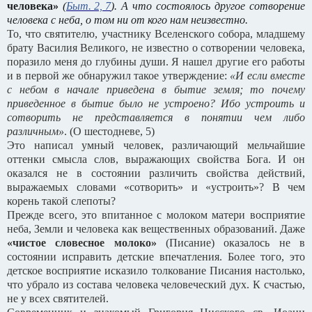
человека»
(
Быт. 2, 7
). А что состоялось другое сотворение
человека с неба, о том ни от кого нам неизвестно.
То, что святителю, участнику Вселенского собора, младшему
брату Василия Великого, не известно о сотворении человека,
поразило меня до глубины души. Я нашел другие его работы
и в первой же обнаружил такое утверждение:
«И если вместе
с небом в начале приведена в бытие земля; то почему
приведенное в бытие было не устроено? Ибо устроить и
сотворить не представляется в понятии чем либо
различным»
. (О шестодневе, 5)
Это написал умный человек, различающий мельчайшие
оттенки смысла слов, выражающих свойства Бога. И он
оказался не в состоянии различить свойства действий,
выражаемых словами «сотворить» и «устроить»? В чем
корень такой слепоты?
Прежде всего, это впитанное с молоком матери восприятие
неба, Земли и человека как вещественных образований. Даже
«чистое словесное молоко»
(Писание) оказалось не в
состоянии исправить детские впечатления. Более того, это
детское восприятие исказило толкование Писания настолько,
что убрало из состава человека человеческий дух. К счастью,
не у всех святителей.