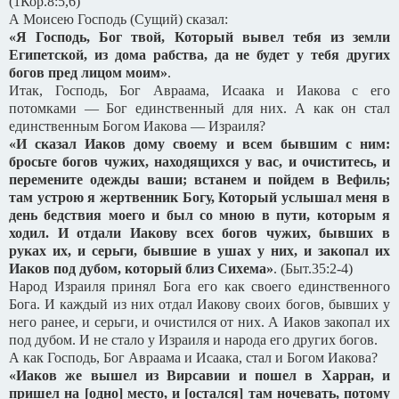
(1Кор.8:5,6)
А Моисею Господь (Сущий) сказал:
«Я Господь, Бог твой, Который вывел тебя из земли
Египетской, из дома рабства, да не будет у тебя других
богов пред лицом моим»
.
Итак, Господь, Бог Авраама, Исаака и Иакова с его
потомками — Бог единственный для них. А как он стал
единственным Богом Иакова — Израиля?
«И сказал Иаков дому своему и всем бывшим с ним:
бросьте богов чужих, находящихся у вас, и очиститесь, и
перемените одежды ваши; встанем и пойдем в Вефиль;
там устрою я жертвенник Богу, Который услышал меня в
день бедствия моего и был со мною в пути, которым я
ходил. И отдали Иакову всех богов чужих, бывших в
руках их, и серьги, бывшие в ушах у них, и закопал их
Иаков под дубом, который близ Сихема»
. (Быт.35:2-4)
Народ Израиля принял Бога его как своего единственного
Бога. И каждый из них отдал Иакову своих богов, бывших у
него ранее, и серьги, и очистился от них. А Иаков закопал их
под дубом. И не стало у Израиля и народа его других богов.
А как Господь, Бог Авраама и Исаака, стал и Богом Иакова?
«Иаков же вышел из Вирсавии и пошел в Харран, и
пришел на [одно] место, и [остался] там ночевать, потому