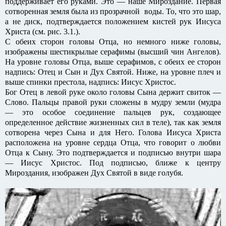
поддерживает его руками. Это — наше Мироздание. Первая
сотворенная земля была из прозрачной воды. То, что это шар,
а не диск, подтверждается положением кистей рук Иисуса
Христа (см. рис. 3.1.).
С обеих сторон головы Отца, но немного ниже головы,
изображены шестикрылые серафимы (высший чин Ангелов).
На уровне головы Отца, выше серафимов, с обеих ее сторон
надпись: Отец и Сын и Дух Святой. Ниже, на уровне плеч и
выше спинки престола, надпись: Иисус Христос.
Бог Отец в левой руке около головы Сына держит свиток —
Слово. Пальцы правой руки сложены в мудру земли (мудра
— это особое соединение пальцев рук, создающее
определенное действие жизненных сил в теле), так как земля
сотворена через Сына и для Него. Голова Иисуса Христа
расположена на уровне сердца Отца, что говорит о любви
Отца к Сыну. Это подтверждается и подписью внутри шара
— Иисус Христос. Под подписью, ближе к центру
Мироздания, изображен Дух Святой в виде голубя.