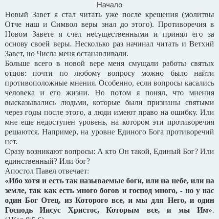
Начало
Новый Завет я стал читать уже после крещения (молитвы
Отче наш и Символ веры знал до этого). Противоречия в
Новом Завете я счел несущественными и принял его за
основу своей веры. Несколько раз начинал читать и Ветхий
Завет, но Числа меня останавливали.
Больше всего в новой вере меня смущали работы святых
отцов: почти по любому вопросу можно было найти
противоположные мнения. Особенно, если вопросы касались
человека и его жизни. Но потом я понял, что мнения
высказывались людьми, которые были признаны святыми
через годы после этого, а люди имеют право на ошибку. Или
мне еще недоступен уровень, на котором эти противоречия
решаются. Например, на уровне Единого Бога противоречий
нет.
Сразу возникают вопросы: А кто Он такой, Единый Бог? Или
единственный? Или бог?
Апостол Павел отвечает:
«Ибо хотя и есть так называемые боги, или на небе, или на
земле, так как есть много богов и господ много, - но у нас
один Бог Отец, из Которого все, и мы для Него, и один
Господь Иисус Христос, Которым все, и мы Им»
.