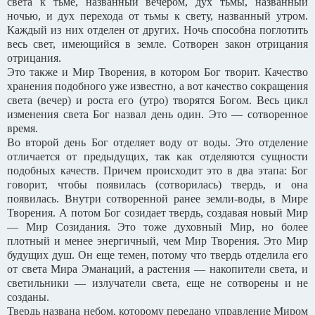
света к тьме, названный вечером, дух тьмы, названный
ночью, и дух перехода от тьмы к свету, названный утром.
Каждый из них отделен от других. Ночь способна поглотить
весь свет, имеющийся в земле. Сотворен закон отрицания
отрицания.
Это также и Мир Творения, в котором Бог творит. Качество
хранения подобного уже известно, а вот качество сокращения
света (вечер) и роста его (утро) творятся Богом. Весь цикл
изменения света Бог назвал день один. Это — сотворенное
время.
Во второй день Бог отделяет воду от воды. Это отделение
отличается от предыдущих, так как отделяются сущности
подобных качеств. Причем происходит это в два этапа: Бог
говорит, чтобы появилась (сотворилась) твердь, и она
появилась. Внутри сотворенной ранее земли-воды, в Мире
Творения. А потом Бог созидает твердь, создавая новый Мир
— Мир Созидания. Это тоже духовный Мир, но более
плотный и менее энергичный, чем Мир Творения. Это Мир
будущих душ. Он еще темен, потому что твердь отделила его
от света Мира Эманаций, а растения — накопители света, и
светильники — излучатели света, еще не сотворены и не
созданы.
Твердь названа небом, которому передано управление Миром