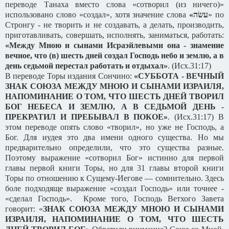
переводе Танаха вместо слова «сотворил (из ничего)»
использовано слово «создал», хотя значение слова
«
עשׂה
» по
Стронгу - не творить и не создавать, а делать, производить,
приготавливать, совершать, исполнять, заниматься, работать:
«Между Мною и сынами Исраэйлевыми она - знамение
вечное, что (в) шесть дней создал Господь небо и землю, а в
день седьмой перестал работать и отдыхал»
. (Исх.31:17)
В переводе Торы издания Сончино:
«СУББОТА - ВЕЧНЫЙ
ЗНАК СОЮЗА МЕЖДУ МНОЮ И СЫНАМИ ИЗРАИЛЯ,
НАПОМИНАНИЕ О ТОМ, ЧТО ШЕСТЬ ДНЕЙ ТВОРИЛ
БОГ НЕБЕСА И ЗЕМЛЮ, А В СЕДЬМОЙ ДЕНЬ -
ПРЕКРАТИЛ И ПРЕБЫВАЛ В ПОКОЕ»
. (Исх.31:17) В
этом переводе опять слово «творил», но уже не Господь, а
Бог. Для иудея это два имени одного существа. Но мы
предварительно определили, что это существа разные.
Поэтому выражение «сотворил Бог» истинно для первой
главы первой книги Торы, но для 31 главы второй книги
Торы по отношению к Сущему-Иегове — сомнительно. Здесь
боле подходяще выражение «создал Господь» или точнее -
«сделал Господь». Кроме того, Господь Ветхого Завета
говорит: «
ЗНАК СОЮЗА МЕЖДУ МНОЮ И СЫНАМИ
ИЗРАИЛЯ, НАПОМИНАНИЕ О ТОМ, ЧТО ШЕСТЬ