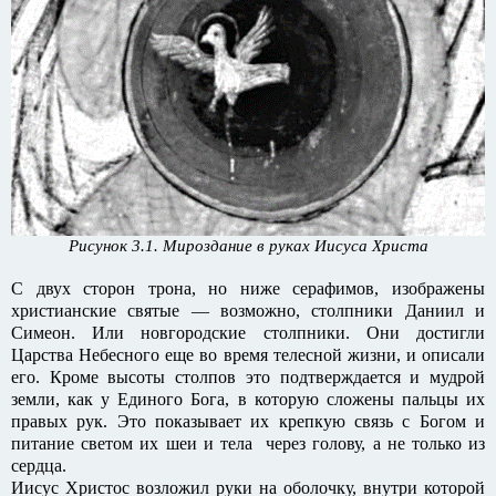
Рисунок 3.1. Мироздание в руках Иисуса Христа
С двух сторон трона, но ниже серафимов, изображены
христианские святые — возможно, столпники Даниил и
Симеон. Или новгородские столпники. Они достигли
Царства Небесного еще во время телесной жизни, и описали
его. Кроме высоты столпов это подтверждается и мудрой
земли, как у Единого Бога, в которую сложены пальцы их
правых рук. Это показывает их крепкую связь с Богом и
питание светом их шеи и тела через голову, а не только из
сердца.
Иисус Христос возложил руки на оболочку, внутри которой