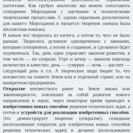
патентами. Как грубую аналогию мы можем сопоставить
сотворение Мироздания с научными и техническими
творческими процессами. С одним серьезным дополнением:
для нашего Мироздания в процессе творения сначала была
абсолютная новизна.
В начале все творилось из ничего, а потом то, чего не было
раньше. Творилось духовное одновременно с законами,
которым сотворенное, а потом и созданное, и сделанное будет
подчиняться. Так, день один управляет законом развития, в
том числе — по спирали. Утро и вечер — законом перехода
количества в качество: день — сумерки — ночь — рассвет —
следующий день и т.п. А творческие люди творят то, что
неизвестно на планете Земля или в отдельной стране, или на
конкретном предприятии.
Открытие
неизвестного ранее на Земле закона или
закономерности, повлекшее за собой развитие нового
направления в науке, через некоторое время приводит к
изобретениям новых способов
решения технических задач, а
потом и
устройств для реализации изобретенных способов
.
Это демонстрирует творение (открытие), созидание
(использование открытия для изобретения новых способов
решения технических задач) и делание (использование