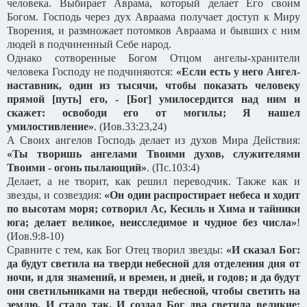
человека. Выбирает Аврама, который делает Его своим
Богом. Господь через дух Авраама получает доступ к Миру
Творения, и размножает потомков Авраама и бывших с ним
людей в подчиненный Себе народ.
Однако сотворенные Богом Отцом ангелы-хранители
человека Господу не подчиняются:
«Если есть у него Ангел-
наставник, один из тысячи, чтобы показать человеку
прямой [путь] его, - [Бог] умилосердится над ним и
скажет: освободи его от могилы; Я нашел
умилостивление»
. (Иов.33:23,24)
А Своих ангелов Господь делает из духов Мира Действия:
«Ты творишь ангелами Твоими духов, служителями
Твоими - огонь пылающий»
. (Пс.103:4)
Делает, а не творит, как решил переводчик. Также как и
звезды, и созвездия:
«Он один распростирает небеса и ходит
по высотам моря; сотворил Ас, Кесиль и Хима и тайники
юга; делает великое, неисследимое и чудное без числа»
!
(Иов.9:8-10)
Сравните с тем, как Бог Отец творил звезды:
«И сказал Бог:
да будут светила на тверди небесной для отделения дня от
ночи, и для знамений, и времен, и дней, и годов; и да будут
они светильниками на тверди небесной, чтобы светить на
землю. И стало так.
И создал Бог два светила великие: