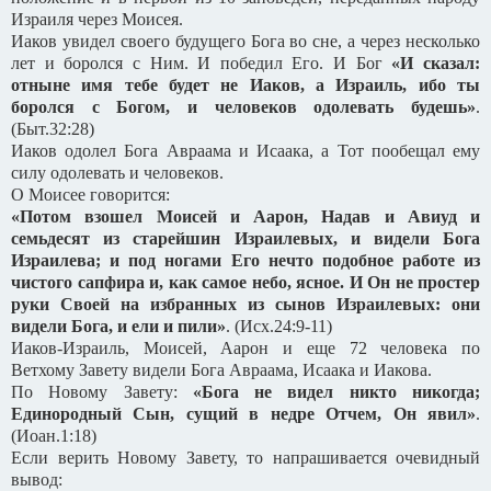
Израиля через Моисея.
Иаков увидел своего будущего Бога во сне, а через несколько
лет и боролся с Ним. И победил Его. И Бог
«И сказал:
отныне имя тебе будет не Иаков, а Израиль, ибо ты
боролся с Богом, и человеков одолевать будешь»
.
(Быт.32:28)
Иаков одолел Бога Авраама и Исаака, а Тот пообещал ему
силу одолевать и человеков.
О Моисее говорится:
«Потом взошел Моисей и Аарон, Надав и Авиуд и
семьдесят из старейшин Израилевых, и видели Бога
Израилева; и под ногами Его нечто подобное работе из
чистого сапфира и, как самое небо, ясное. И Он не простер
руки Своей на избранных из сынов Израилевых: они
видели Бога, и ели и пили»
. (Исх.24:9-11)
Иаков-Израиль, Моисей, Аарон и еще 72 человека по
Ветхому Завету видели Бога Авраама, Исаака и Иакова.
По Новому Завету:
«Бога не видел никто никогда;
Единородный Сын, сущий в недре Отчем, Он явил»
.
(Иоан.1:18)
Если верить Новому Завету, то напрашивается очевидный
вывод: