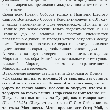
очень смиренных предавались анафеме, иногда вместе с их
носителями.
Среди всех Правил Соборов только в Правилах Шестого
Святого Вселенского Собора в Константинополе, в 630 году,
я нашел упоминание о духе человеческом. Причем в 60
Правиле дух человеческий только подразумевается. В 100
Правиле дух со ссылкой на апостола упоминается
параллельно с душой, не проводя четкого разделения между
ними. Возможно, апостолу не верят и поэтому проявляют
чудеса логики и сокрытия, чтобы лишить человека духа.
А человек как дух сотворен в шестой день сотворения
Мироздания как образ Божий, т. е. всесильным и всемогущим
владыкой Мироздания, только с ограничениями:
Мирозданием и временем.
В заключение приведу две цитаты из Евангелия от Иоанна:
«Он сказал им: вы от нижних, Я от вышних; вы от мира
сего, Я не от сего мира. Потому Я и сказал вам, что вы
умрете во грехах ваших; ибо если не уверуете, что это Я,
то умрете во грехах ваших. Тогда сказали Ему: кто же Ты?
Иисус сказал им: от начала Сущий, как и говорю вам»
.
(Иоан.8:23-25)
«Иисус отвечал: если Я Сам Себя славлю,
то слава Моя ничто. Меня прославляет Отец Мой, о