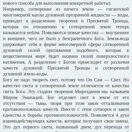
нового способа для выполнения конкретной работы).
Например, сотворение из ничего земли — гигантской
многомерной капли духовной прозрачной жидкости — воды,
приводит к разделению творения и Пресвятой Троицы,
которая по отношению к сотворенной земле теперь
называется небом. Появляются новые качества — внутреннее
и внешнее, чего не было у безграничного Бога. Земля-вода
удерживает себя в форме многомерной сферы сотворенной
духовной силой притяжения подобного, которая в
вещественном мире будет названа силой поверхностного
натяжения. А разделение с Богом происходит от различия
качеств духовной Пресвятой Троицы и сотворенной
духовной земли-воды.
Богу не надо творить свет, потому что Он Сам — Свет. Но
качество света в сотворенной земле отличается от качества
света Бога. Эту стадию творения Мироздания мы называем
Миром Эманаций. Бог отделяет свет в земле от его
отсутствия — тьмы, творя при этом закон отталкивания
противоположных качеств. Вместе с этим сотворен и закон
единства и борьбы противоположностей. Появляется 4 духа
взаимодействующих качеств, которые получают свои имена.
Это дух первого света, названный днем, дух перехода от