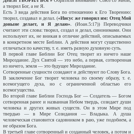
ДНЕЙ ТВОРИЛ БОГ»
Обратили внимание? Союз со Мной,
а творил Бог, а не Я.
Есть 3 вида действия Бога по отношению к Его Творению:
творил, создавал и делал. (
«Иисус же говорил им: Отец Мой
доныне делает, и Я делаю»
. (Иоан.5:17)) Переводчики
считают эти слова: творил, создал и делал, синонимами. Они
используют их, не вникая в отличие действий, описываемых
в конкретном месте Библии. А действия могут существенно
отличаться по качеству, т. е. иметь разную духовную суть.
В первой главе Библии Бог Отец творит из ничего наше
Мироздание. Дух Святой — это небо, а первая, сотворенная
из ничего, земля — это будущее Мироздание.
Сотворенные сущности созидают и действуют по Слову Бога.
В заключение Бог творит человека по своему образу, т. е.
всемогущего духа, но с ограниченной областью его
всемогущества.
Во второй главе Библии Господь Бог — Создатель — Богом
сотворенная ранее и названная Небом твердь, созидает души
человека и других живых существ. Он в этом Мире под
твердью — в Мире Созидания — Владыка. А душа
человеческая становится садовником в раю, уже подобием, а
не образом Бога.
В третьей главе сотворенный и созданный человек, а потом и