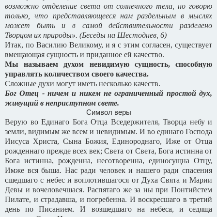
возможно отделение света от солнечного тела, но говорю
только, что представляющееся нам раздельным в мыслях
может быть и в самой действительности разделено
Творцом их природы». (Беседы на Шестоднев, 6)
Итак, по Василию Великому, и я с этим согласен, существует
вмещающая сущность и приданное ей качество.
Мы называем духом невидимую сущность, способную
управлять количеством своего качества.
Сложные духи могут иметь несколько качеств.
Бог Отец - ничем и никем не ограниченный простой дух,
живущий в неприступном свете.
Символ веры
Верую во Единаго Бога Отца Вседержителя, Творца небу и
земли, видимым же всем и невидимым. И во единаго Господа
Иисуса Христа, Сына Божия, Единороднаго, Иже от Отца
рожденнаго прежде всех век; Света от Света, Бога истинна от
Бога истинна, рожденна, несотворенна, единосущна Отцу,
Имже вся быша. Нас ради человек и нашего ради спасения
сшедшаго с небес и воплотившагося от Духа Свята и Марии
Девы и вочеловечшася. Распятаго же за ны при Понтийстем
Пилате, и страдавша, и погребенна. И воскресшаго в третий
день по Писанием. И возшедшаго на небеса, и седяща