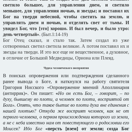
светило большее, для управления днем, и светило
меньшее, для управления ночью, и звезды;
и поставил их
Бог на тверди небесной, чтобы светить на землю, и
управлять днем и ночью, и отделять свет от тьмы. И
увидел Бог, что [это] хорошо.
И был вечер, и было утро:
день четвертый»
. (Быт.1:14-19)
Бог Отец сказал, и стало так. Затем создал из уже
сотворенных светил светила великие. А потом поставил их и
звезды на тверди. И это все еще не вещественное, а духовное,
в отличие от Большой Медведицы, Ориона или Плеяд.
Чудеса человеческого восприятия
В поисках опровержения или подтверждения сделанного
ранее вывода о Боге, я наткнулся на работу святителя
Григория Нисского «Опровержение мнений Аполлинария
(антиррик)». Он пишет:
«
Но он есть Бог, – говорит, – по
духу, бывшему во плоти, а человек по плоти, восприятой от
Бога». Опять, что такое бытие во плоти духа вне единения с
нашей плотью? Откуда же восприят человек, как не от
первого человека, о первом происхождении которого из земли,
а не с неба известно нам от повествующего о родословии его
Моисея? Ибо Бог
«персть [взем] от земли; созда Бог