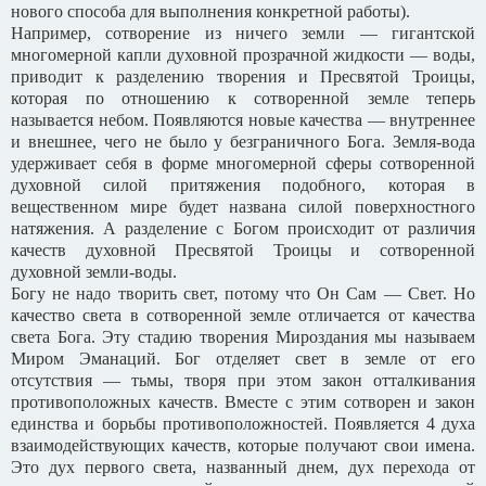
нового способа для выполнения конкретной работы).
Например, сотворение из ничего земли — гигантской
многомерной капли духовной прозрачной жидкости — воды,
приводит к разделению творения и Пресвятой Троицы,
которая по отношению к сотворенной земле теперь
называется небом. Появляются новые качества — внутреннее
и внешнее, чего не было у безграничного Бога. Земля-вода
удерживает себя в форме многомерной сферы сотворенной
духовной силой притяжения подобного, которая в
вещественном мире будет названа силой поверхностного
натяжения. А разделение с Богом происходит от различия
качеств духовной Пресвятой Троицы и сотворенной
духовной земли-воды.
Богу не надо творить свет, потому что Он Сам — Свет. Но
качество света в сотворенной земле отличается от качества
света Бога. Эту стадию творения Мироздания мы называем
Миром Эманаций. Бог отделяет свет в земле от его
отсутствия — тьмы, творя при этом закон отталкивания
противоположных качеств. Вместе с этим сотворен и закон
единства и борьбы противоположностей. Появляется 4 духа
взаимодействующих качеств, которые получают свои имена.
Это дух первого света, названный днем, дух перехода от