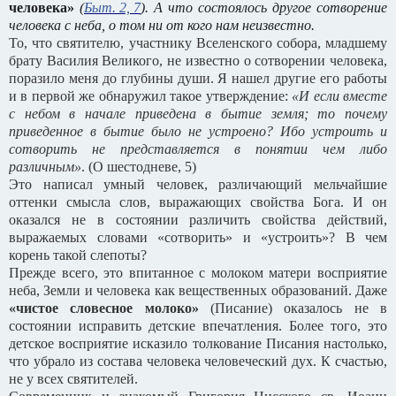
человека»
(
Быт. 2, 7
). А что состоялось другое сотворение
человека с неба, о том ни от кого нам неизвестно.
То, что святителю, участнику Вселенского собора, младшему
брату Василия Великого, не известно о сотворении человека,
поразило меня до глубины души. Я нашел другие его работы
и в первой же обнаружил такое утверждение:
«И если вместе
с небом в начале приведена в бытие земля; то почему
приведенное в бытие было не устроено? Ибо устроить и
сотворить не представляется в понятии чем либо
различным»
. (О шестодневе, 5)
Это написал умный человек, различающий мельчайшие
оттенки смысла слов, выражающих свойства Бога. И он
оказался не в состоянии различить свойства действий,
выражаемых словами «сотворить» и «устроить»? В чем
корень такой слепоты?
Прежде всего, это впитанное с молоком матери восприятие
неба, Земли и человека как вещественных образований. Даже
«чистое словесное молоко»
(Писание) оказалось не в
состоянии исправить детские впечатления. Более того, это
детское восприятие исказило толкование Писания настолько,
что убрало из состава человека человеческий дух. К счастью,
не у всех святителей.