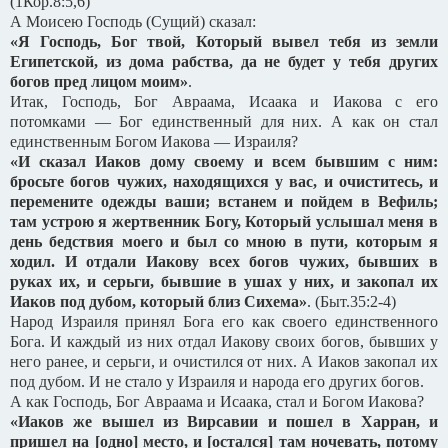
(1Кор.8:5,6)
А Моисею Господь (Сущий) сказал:
«Я Господь, Бог твой, Который вывел тебя из земли
Египетской, из дома рабства, да не будет у тебя других
богов пред лицом моим»
.
Итак, Господь, Бог Авраама, Исаака и Иакова с его
потомками — Бог единственный для них. А как он стал
единственным Богом Иакова — Израиля?
«И сказал Иаков дому своему и всем бывшим с ним:
бросьте богов чужих, находящихся у вас, и очиститесь, и
перемените одежды ваши; встанем и пойдем в Вефиль;
там устрою я жертвенник Богу, Который услышал меня в
день бедствия моего и был со мною в пути, которым я
ходил. И отдали Иакову всех богов чужих, бывших в
руках их, и серьги, бывшие в ушах у них, и закопал их
Иаков под дубом, который близ Сихема»
. (Быт.35:2-4)
Народ Израиля принял Бога его как своего единственного
Бога. И каждый из них отдал Иакову своих богов, бывших у
него ранее, и серьги, и очистился от них. А Иаков закопал их
под дубом. И не стало у Израиля и народа его других богов.
А как Господь, Бог Авраама и Исаака, стал и Богом Иакова?
«Иаков же вышел из Вирсавии и пошел в Харран, и
пришел на [одно] место, и [остался] там ночевать, потому