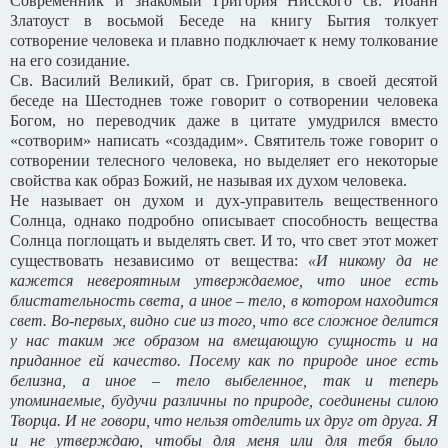
Современник и знакомый Григория Нисского св. Иоанн
Златоуст в восьмой Беседе на книгу Бытия толкует
сотворение человека и плавно подключает к нему толкование
на его созидание.
Св. Василий Великий, брат св. Григория, в своей десятой
беседе на Шестоднев тоже говорит о сотворении человека
Богом, но переводчик даже в цитате умудрился вместо
«сотворим» написать «создадим». Святитель тоже говорит о
сотворении телесного человека, но выделяет его некоторые
свойства как образ Божий, не называя их духом человека.
Не называет он духом и дух-управитель вещественного
Солнца, однако подробно описывает способность вещества
Солнца поглощать и выделять свет. И то, что свет этот может
существовать независимо от вещества:
«И никому да не
кажется невероятным утверждаемое, что иное есть
блистательность света, а иное – тело, в котором находится
свет. Во-первых, видно сие из того, что все сложное делится
у нас таким же образом на вмещающую сущность и на
приданное ей качество. Посему как по природе иное есть
белизна, а иное – тело выбеленное, так и теперь
упоминаемые, будучи различны по природе, соединены силою
Творца. И не говори, что нельзя отделить их друг от друга. Я
и не утверждаю, чтобы для меня или для тебя было