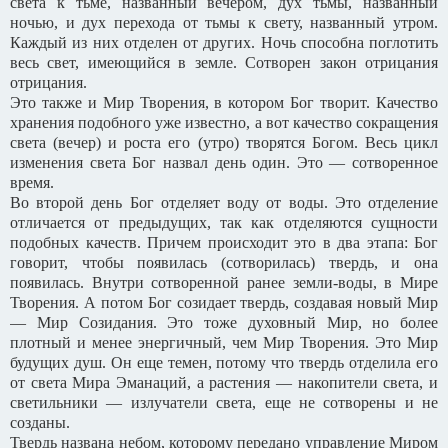
света к тьме, названный вечером, дух тьмы, названный
ночью, и дух перехода от тьмы к свету, названный утром.
Каждый из них отделен от других. Ночь способна поглотить
весь свет, имеющийся в земле. Сотворен закон отрицания
отрицания.
Это также и Мир Творения, в котором Бог творит. Качество
хранения подобного уже известно, а вот качество сокращения
света (вечер) и роста его (утро) творятся Богом. Весь цикл
изменения света Бог назвал день один. Это — сотворенное
время.
Во второй день Бог отделяет воду от воды. Это отделение
отличается от предыдущих, так как отделяются сущности
подобных качеств. Причем происходит это в два этапа: Бог
говорит, чтобы появилась (сотворилась) твердь, и она
появилась. Внутри сотворенной ранее земли-воды, в Мире
Творения. А потом Бог созидает твердь, создавая новый Мир
— Мир Созидания. Это тоже духовный Мир, но более
плотный и менее энергичный, чем Мир Творения. Это Мир
будущих душ. Он еще темен, потому что твердь отделила его
от света Мира Эманаций, а растения — накопители света, и
светильники — излучатели света, еще не сотворены и не
созданы.
Твердь названа небом, которому передано управление Миром