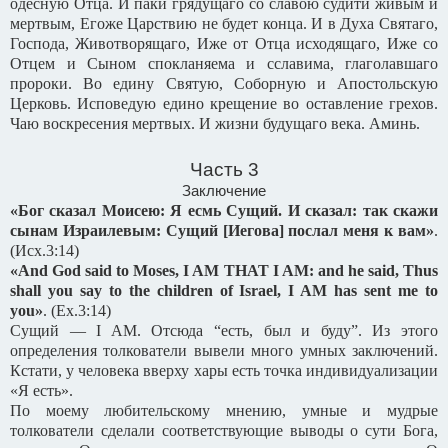
одесную Отца. И паки грядущаго со славою судити живым и
мертвым, Егоже Царствию не будет конца. И в Духа Святаго,
Господа, Животворящаго, Иже от Отца исходящаго, Иже со
Отцем и Сыном спокланяема и сславима, глаголавшаго
пророки. Во едину Святую, Соборную и Апостольскую
Церковь. Исповедую едино крещение во оставление грехов.
Чаю воскресения мертвых. И жизни будущаго века. Аминь.
Часть 3
Заключение
«Бог сказал Моисею: Я есмь Сущий. И сказал: так скажи
сынам Израилевым: Сущий [Иегова] послал меня к вам»
.
(
Исх
.3:14)
«And God said to Moses, I AM THAT I AM: and he said, Thus
shall you say to the children of Israel, I AM has sent me to
you»
.
(Ex.3:14)
Сущий — I AM. Отсюда “есть, был и буду”. Из этого
определения толкователи вывели много умных заключений.
Кстати, у человека вверху хары есть точка индивидуализации
«Я есть».
По моему любительскому мнению, умные и мудрые
толкователи сделали соответствующие выводы о сути Бога,