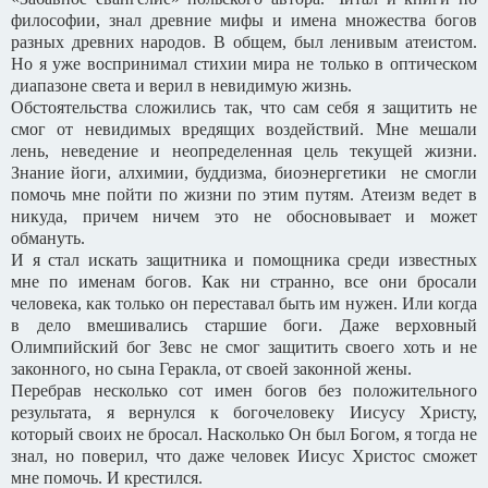
философии, знал древние мифы и имена множества богов
разных древних народов. В общем, был ленивым атеистом.
Но я уже воспринимал стихии мира не только в оптическом
диапазоне света и верил в невидимую жизнь.
Обстоятельства сложились так, что сам себя я защитить не
смог от невидимых вредящих воздействий. Мне мешали
лень, неведение и неопределенная цель текущей жизни.
Знание йоги, алхимии, буддизма, биоэнергетики не смогли
помочь мне пойти по жизни по этим путям. Атеизм ведет в
никуда, причем ничем это не обосновывает и может
обмануть.
И я стал искать защитника и помощника среди известных
мне по именам богов. Как ни странно, все они бросали
человека, как только он переставал быть им нужен. Или когда
в дело вмешивались старшие боги. Даже верховный
Олимпийский бог Зевс не смог защитить своего хоть и не
законного, но сына Геракла, от своей законной жены.
Перебрав несколько сот имен богов без положительного
результата, я вернулся к богочеловеку Иисусу Христу,
который своих не бросал. Насколько Он был Богом, я тогда не
знал, но поверил, что даже человек Иисус Христос сможет
мне помочь. И крестился.