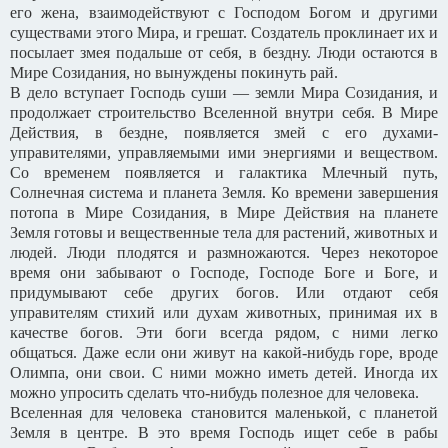
его жена, взаимодействуют с Господом Богом и другими
существами этого Мира, и грешат. Создатель проклинает их и
посылает змея подальше от себя, в бездну. Люди остаются в
Мире Созидания, но вынуждены покинуть рай.
В дело вступает Господь суши — земли Мира Созидания, и
продолжает строительство Вселенной внутри себя. В Мире
Действия, в бездне, появляется змей с его духами-
управителями, управляемыми ими энергиями и веществом.
Со временем появляется и галактика Млечный путь,
Солнечная система и планета Земля. Ко времени завершения
потопа в Мире Созидания, в Мире Действия на планете
Земля готовы и вещественные тела для растений, животных и
людей. Люди плодятся и размножаются. Через некоторое
время они забывают о Господе, Господе Боге и Боге, и
придумывают себе других богов. Или отдают себя
управителям стихий или духам животных, принимая их в
качестве богов. Эти боги всегда рядом, с ними легко
общаться. Даже если они живут на какой-нибудь горе, вроде
Олимпа, они свои. С ними можно иметь детей. Иногда их
можно упросить сделать что-нибудь полезное для человека.
Вселенная для человека становится маленькой, с планетой
Земля в центре. В это время Господь ищет себе в рабы