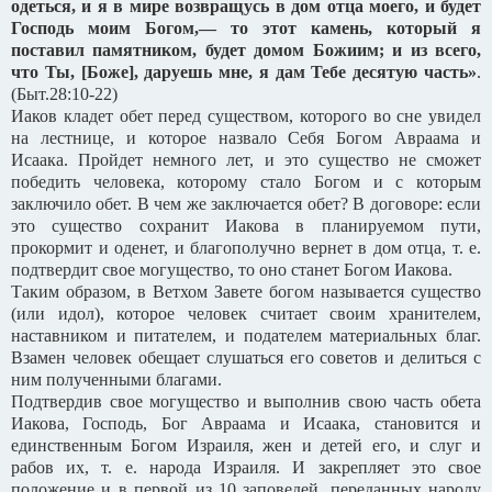
одеться, и я в мире возвращусь в дом отца моего, и будет
Господь моим Богом,— то этот камень, который я
поставил памятником, будет домом Божиим; и из всего,
что Ты, [Боже], даруешь мне, я дам Тебе десятую часть»
.
(Быт.28:10-22)
Иаков кладет обет перед существом, которого во сне увидел
на лестнице, и которое назвало Себя Богом Авраама и
Исаака. Пройдет немного лет, и это существо не сможет
победить человека, которому стало Богом и с которым
заключило обет. В чем же заключается обет? В договоре: если
это существо сохранит Иакова в планируемом пути,
прокормит и оденет, и благополучно вернет в дом отца, т. е.
подтвердит свое могущество, то оно станет Богом Иакова.
Таким образом, в Ветхом Завете богом называется существо
(или идол), которое человек считает своим хранителем,
наставником и питателем, и подателем материальных благ.
Взамен человек обещает слушаться его советов и делиться с
ним полученными благами.
Подтвердив свое могущество и выполнив свою часть обета
Иакова, Господь, Бог Авраама и Исаака, становится и
единственным Богом Израиля, жен и детей его, и слуг и
рабов их, т. е. народа Израиля. И закрепляет это свое
положение и в первой из 10 заповедей, переданных народу