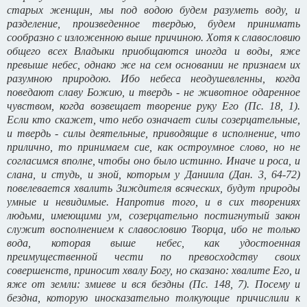
старых женщин, мы под водою будем разуметь воду, и
разделение, произведенное твердью, будем принимать
сообразно с изложенною выше причиною. Хотя к славословию
общего всех Владыки приобщаются иногда и воды, яже
превыше небес, однако же на сем основании не признаем их
разумною природою. Ибо небеса неодушевленны, когда
поведают славу Божию, и твердь - не животное одаренное
чувством, когда возвещает творение руку Его (Пс. 18, 1).
Если кто скажет, что небо означает силы созерцательные,
и твердь - силы деятельные, приводящие в исполнение, что
прилично, то принимаем cиe, как остроумное слово, но не
согласимся вполне, чтобы оно было истинно. Иначе и роса, и
слана, и студь, и зной, которым у Даниила (Дан. 3, 64-72)
повелевается хвалить Зиждителя всяческих, будут природы
умные и невидимые. Напротив того, и в сих творениях
людьми, имеющими ум, созерцательно постигнутый закон
служит восполнением к славословию Творца, ибо не только
вода, которая выше небес, как удостоенная
преимущественной чести по превосходству своих
совершенств, приносит хвалу Богу, но сказано: хвалите Его, и
яже от земли: змиеве и вся бездны (Пс. 148, 7). Посему и
бездна, которую иносказательно толкующие причислили к