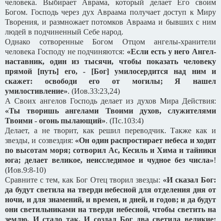
человека. Выбирает Аврама, который делает Его своим
Богом. Господь через дух Авраама получает доступ к Миру
Творения, и размножает потомков Авраама и бывших с ним
людей в подчиненный Себе народ.
Однако сотворенные Богом Отцом ангелы-хранители
человека Господу не подчиняются:
«Если есть у него Ангел-
наставник, один из тысячи, чтобы показать человеку
прямой [путь] его, - [Бог] умилосердится над ним и
скажет: освободи его от могилы; Я нашел
умилостивление»
. (Иов.33:23,24)
А Своих ангелов Господь делает из духов Мира Действия:
«Ты творишь ангелами Твоими духов, служителями
Твоими - огонь пылающий»
. (Пс.103:4)
Делает, а не творит, как решил переводчик. Также как и
звезды, и созвездия:
«Он один распростирает небеса и ходит
по высотам моря; сотворил Ас, Кесиль и Хима и тайники
юга; делает великое, неисследимое и чудное без числа»
!
(Иов.9:8-10)
Сравните с тем, как Бог Отец творил звезды:
«И сказал Бог:
да будут светила на тверди небесной для отделения дня от
ночи, и для знамений, и времен, и дней, и годов; и да будут
они светильниками на тверди небесной, чтобы светить на
землю. И стало так.
И создал Бог два светила великие: