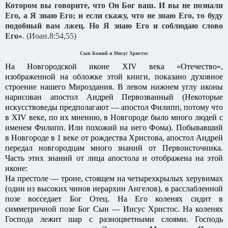
Котором вы говорите, что Он Бог ваш. И вы не познали
Его, а Я знаю Его; и если скажу, что не знаю Его, то буду
подобный вам лжец. Но Я знаю Его и соблюдаю слово
Его»
. (Иоан.8:54,55)
Сын Божий и Иисус Христос
На Новгородской иконе XIV века «Отечество»,
изображенной на обложке этой книги, показано духовное
строение нашего Мироздания. В левом нижнем углу иконы
нарисован апостол Андрей Первозванный (Некоторые
искусствоведы предполагают — апостол Филипп, потому что
в XIV веке, по их мнению, в Новгороде было много людей с
именем Филипп. Или похожий на него Фома). Побывавший
в Новгороде в 1 веке от рождества Христова, апостол Андрей
передал новгородцам много знаний от Первоисточника.
Часть этих знаний от лица апостола и отображена на этой
иконе:
На престоле — троне, стоящем на четырехкрылых херувимах
(один из высоких чинов иерархии Ангелов), в расслабленной
позе восседает Бог Отец. На Его коленях сидит в
симметричной позе Бог Сын — Иисус Христос. На коленях
Господа лежит шар с разноцветными слоями. Господь