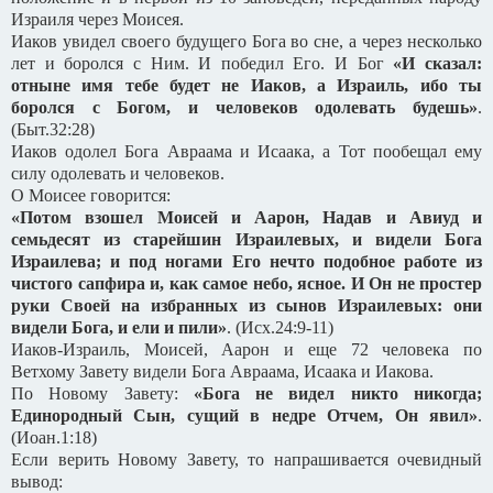
Израиля через Моисея.
Иаков увидел своего будущего Бога во сне, а через несколько
лет и боролся с Ним. И победил Его. И Бог
«И сказал:
отныне имя тебе будет не Иаков, а Израиль, ибо ты
боролся с Богом, и человеков одолевать будешь»
.
(Быт.32:28)
Иаков одолел Бога Авраама и Исаака, а Тот пообещал ему
силу одолевать и человеков.
О Моисее говорится:
«Потом взошел Моисей и Аарон, Надав и Авиуд и
семьдесят из старейшин Израилевых, и видели Бога
Израилева; и под ногами Его нечто подобное работе из
чистого сапфира и, как самое небо, ясное. И Он не простер
руки Своей на избранных из сынов Израилевых: они
видели Бога, и ели и пили»
. (Исх.24:9-11)
Иаков-Израиль, Моисей, Аарон и еще 72 человека по
Ветхому Завету видели Бога Авраама, Исаака и Иакова.
По Новому Завету:
«Бога не видел никто никогда;
Единородный Сын, сущий в недре Отчем, Он явил»
.
(Иоан.1:18)
Если верить Новому Завету, то напрашивается очевидный
вывод: