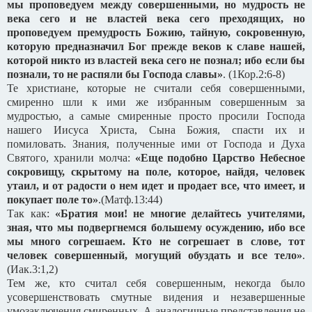
мы проповедуем между совершенными, но мудрость не
века сего и не властей века сего преходящих, но
проповедуем премудрость Божию, тайную, сокровенную,
которую предназначил Бог прежде веков к славе нашей,
которой никто из властей века сего не познал; ибо если бы
познали, то не распяли бы Господа славы»
. (1Кор.2:6-8)
Те христиане, которые не считали себя совершенными,
смиренно шли к ими же избранным совершенным за
мудростью, а самые смиренные просто просили Господа
нашего Иисуса Христа, Сына Божия, спасти их и
помиловать. Знания, полученные ими от Господа и Духа
Святого, хранили молча:
«Еще подобно Царство Небесное
сокровищу, скрытому на поле, которое, найдя, человек
утаил, и от радости о нем идет и продает все, что имеет, и
покупает поле то»
.(Матф.13:44)
Так как:
«Братия мои! не многие делайтесь учителями,
зная, что мы подвергнемся большему осуждению, ибо все
мы много согрешаем. Кто не согрешает в слове, тот
человек совершенный, могущий обуздать и все тело»
.
(Иак.3:1,2)
Тем же, кто считал себя совершенным, некогда было
усовершенствовать смутные видения и незавершенные
умозаключения смиренных. А аналогичные представления не