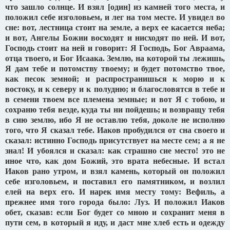
что зашло солнце. И взял [один] из камней того места, и
положил себе изголовьем, и лег на том месте. И увидел во
сне: вот, лестница стоит на земле, а верх ее касается неба;
и вот, Ангелы Божии восходят и нисходят по ней. И вот,
Господь стоит на ней и говорит: Я Господь, Бог Авраама,
отца твоего, и Бог Исаака. Землю, на которой ты лежишь,
Я дам тебе и потомству твоему; и будет потомство твое,
как песок земной; и распространишься к морю и к
востоку, и к северу и к полудню; и благословятся в тебе и
в семени твоем все племена земные; и вот Я с тобою, и
сохраню тебя везде, куда ты ни пойдешь; и возвращу тебя
в сию землю, ибо Я не оставлю тебя, доколе не исполню
того, что Я сказал тебе. Иаков пробудился от сна своего и
сказал: истинно Господь присутствует на месте сем; а я не
знал! И убоялся и сказал: как страшно сие место! это не
иное что, как дом Божий, это врата небесные. И встал
Иаков рано утром, и взял камень, который он положил
себе изголовьем, и поставил его памятником, и возлил
елей на верх его. И нарек имя месту тому: Вефиль, а
прежнее имя того города было: Луз. И положил Иаков
обет, сказав: если Бог будет со мною и сохранит меня в
пути сем, в который я иду, и даст мне хлеб есть и одежду