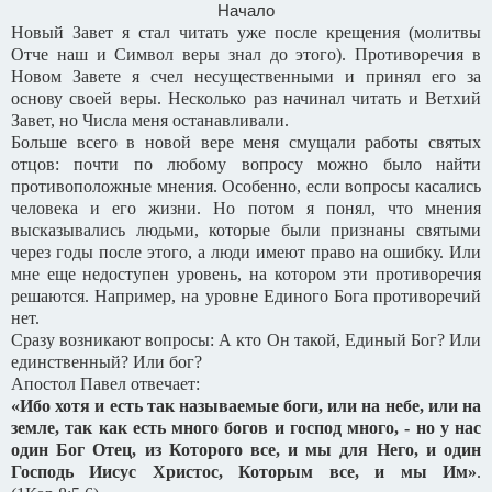
Начало
Новый Завет я стал читать уже после крещения (молитвы
Отче наш и Символ веры знал до этого). Противоречия в
Новом Завете я счел несущественными и принял его за
основу своей веры. Несколько раз начинал читать и Ветхий
Завет, но Числа меня останавливали.
Больше всего в новой вере меня смущали работы святых
отцов: почти по любому вопросу можно было найти
противоположные мнения. Особенно, если вопросы касались
человека и его жизни. Но потом я понял, что мнения
высказывались людьми, которые были признаны святыми
через годы после этого, а люди имеют право на ошибку. Или
мне еще недоступен уровень, на котором эти противоречия
решаются. Например, на уровне Единого Бога противоречий
нет.
Сразу возникают вопросы: А кто Он такой, Единый Бог? Или
единственный? Или бог?
Апостол Павел отвечает:
«Ибо хотя и есть так называемые боги, или на небе, или на
земле, так как есть много богов и господ много, - но у нас
один Бог Отец, из Которого все, и мы для Него, и один
Господь Иисус Христос, Которым все, и мы Им»
.