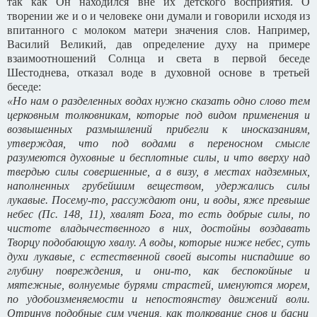
так как Он находился вне их детского восприятия. О
творении же и о и человеке они думали и говорили исходя из
впитанного с молоком матери значения слов. Например,
Василий Великий, дав определение духу на примере
взаимоотношений Солнца и света в первой беседе
Шестоднева, отказал воде в духовной основе в третьей
беседе:
«Но нам о разделенных водах нужно сказать одно слово тем
церковным толковникам, которые под видом применения и
возвышенных размышлений прибегли к иносказаниям,
утверждая, что под водами в переносном смысле
разумеются духовные и бесплотные силы, и что вверху над
твердью силы совершенные, а в визу, в местах надземных,
наполненных грубейшим веществом, удержались силы
лукавые. Посему-то, рассуждают они, и воды, яже превыше
небес (Пс. 148, 11), хвалят Бога, то есть добрые силы, по
чистоте владычественного в них, достойны воздавать
Творцу подобающую хвалу. А воды, которые ниже небес, суть
духи лукавые, с естественной своей высоты ниспадшие во
глубину повреждения, и они-то, как беспокойные и
мятежные, волнуемые бурями страстей, именуются морем,
по удобоизменяемости и непостоянству движений воли.
Отринув подобные сим учения, как толкование снов и басни