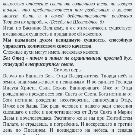
возможно отделение света от солнечного тела, но говорю
только, что представляющееся нам раздельным в мыслях
может быть и в самой действительности разделено
Творцом их природы». (Беседы на Шестоднев, 6)
Итак, по Василию Великому, и я с этим согласен, существует
вмещающая сущность и приданное ей качество.
Мы называем духом невидимую сущность, способную
управлять количеством своего качества.
Сложные духи могут иметь несколько качеств.
Бог Отец - ничем и никем не ограниченный простой дух,
живущий в неприступном свете.
Символ веры
Верую во Единаго Бога Отца Вседержителя, Творца небу и
земли, видимым же всем и невидимым. И во единаго Господа
Иисуса Христа, Сына Божия, Единороднаго, Иже от Отца
рожденнаго прежде всех век; Света от Света, Бога истинна от
Бога истинна, рожденна, несотворенна, единосущна Отцу,
Имже вся быша. Нас ради человек и нашего ради спасения
сшедшаго с небес и воплотившагося от Духа Свята и Марии
Девы и вочеловечшася. Распятаго же за ны при Понтийстем
Пилате, и страдавша, и погребенна. И воскресшаго в третий
день по Писанием. И возшедшаго на небеса, и седяща