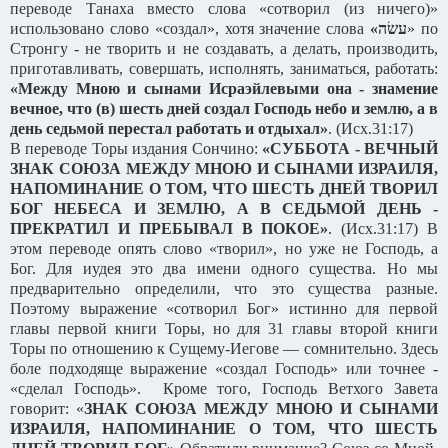
переводе Танаха вместо слова «сотворил (из ничего)»
использовано слово «создал», хотя значение слова
«
עשׂה
» по
Стронгу - не творить и не создавать, а делать, производить,
приготавливать, совершать, исполнять, заниматься, работать:
«Между Мною и сынами Исраэйлевыми она - знамение
вечное, что (в) шесть дней создал Господь небо и землю, а в
день седьмой перестал работать и отдыхал»
. (Исх.31:17)
В переводе Торы издания Сончино:
«СУББОТА - ВЕЧНЫЙ
ЗНАК СОЮЗА МЕЖДУ МНОЮ И СЫНАМИ ИЗРАИЛЯ,
НАПОМИНАНИЕ О ТОМ, ЧТО ШЕСТЬ ДНЕЙ ТВОРИЛ
БОГ НЕБЕСА И ЗЕМЛЮ, А В СЕДЬМОЙ ДЕНЬ -
ПРЕКРАТИЛ И ПРЕБЫВАЛ В ПОКОЕ»
. (Исх.31:17) В
этом переводе опять слово «творил», но уже не Господь, а
Бог. Для иудея это два имени одного существа. Но мы
предварительно определили, что это существа разные.
Поэтому выражение «сотворил Бог» истинно для первой
главы первой книги Торы, но для 31 главы второй книги
Торы по отношению к Сущему-Иегове — сомнительно. Здесь
боле подходяще выражение «создал Господь» или точнее -
«сделал Господь». Кроме того, Господь Ветхого Завета
говорит: «
ЗНАК СОЮЗА МЕЖДУ МНОЮ И СЫНАМИ
ИЗРАИЛЯ, НАПОМИНАНИЕ О ТОМ, ЧТО ШЕСТЬ