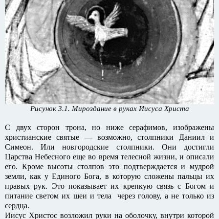
Рисунок 3.1. Мироздание в руках Иисуса Христа
С двух сторон трона, но ниже серафимов, изображены
христианские святые — возможно, столпники Даниил и
Симеон. Или новгородские столпники. Они достигли
Царства Небесного еще во время телесной жизни, и описали
его. Кроме высоты столпов это подтверждается и мудрой
земли, как у Единого Бога, в которую сложены пальцы их
правых рук. Это показывает их крепкую связь с Богом и
питание светом их шеи и тела через голову, а не только из
сердца.
Иисус Христос возложил руки на оболочку, внутри которой