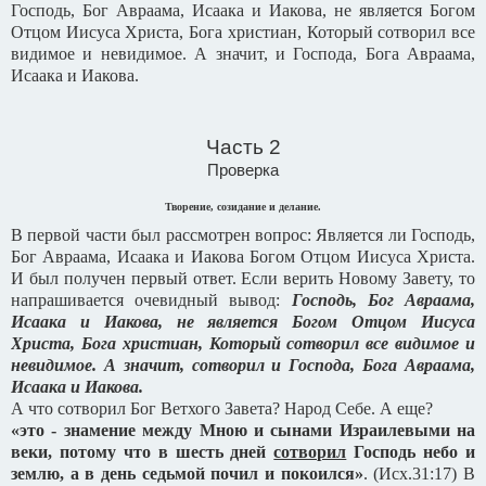
Господь, Бог Авраама, Исаака и Иакова, не является Богом
Отцом Иисуса Христа, Бога христиан, Который сотворил все
видимое и невидимое. А значит, и Господа, Бога Авраама,
Исаака и Иакова.
Часть 2
Проверка
Творение, созидание и делание.
В первой части был рассмотрен вопрос: Является ли Господь,
Бог Авраама, Исаака и Иакова Богом Отцом Иисуса Христа.
И был получен первый ответ. Если верить Новому Завету, то
напрашивается очевидный вывод:
Господь, Бог Авраама,
Исаака и Иакова, не является Богом Отцом Иисуса
Христа, Бога христиан, Который сотворил все видимое и
невидимое. А значит, сотворил и Господа, Бога Авраама,
Исаака и Иакова.
А что сотворил Бог Ветхого Завета? Народ Себе. А еще?
«это - знамение между Мною и сынами Израилевыми на
веки, потому что в шесть дней
сотворил
Господь небо и
землю, а в день седьмой почил и покоился»
. (Исх.31:17) В