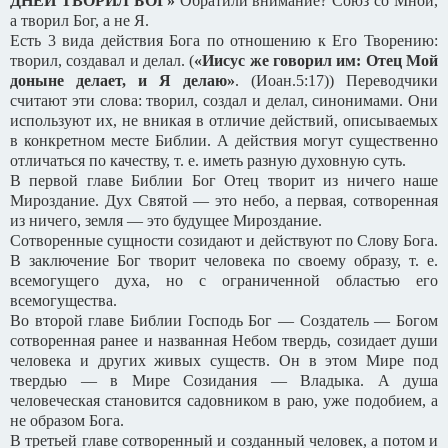
ДНЕЙ ТВОРИЛ БОГ»
Обратили внимание? Союз со Мной,
а творил Бог, а не Я.
Есть 3 вида действия Бога по отношению к Его Творению:
творил, создавал и делал. (
«Иисус же говорил им: Отец Мой
доныне делает, и Я делаю»
. (Иоан.5:17)) Переводчики
считают эти слова: творил, создал и делал, синонимами. Они
используют их, не вникая в отличие действий, описываемых
в конкретном месте Библии. А действия могут существенно
отличаться по качеству, т. е. иметь разную духовную суть.
В первой главе Библии Бог Отец творит из ничего наше
Мироздание. Дух Святой — это небо, а первая, сотворенная
из ничего, земля — это будущее Мироздание.
Сотворенные сущности созидают и действуют по Слову Бога.
В заключение Бог творит человека по своему образу, т. е.
всемогущего духа, но с ограниченной областью его
всемогущества.
Во второй главе Библии Господь Бог — Создатель — Богом
сотворенная ранее и названная Небом твердь, созидает души
человека и других живых существ. Он в этом Мире под
твердью — в Мире Созидания — Владыка. А душа
человеческая становится садовником в раю, уже подобием, а
не образом Бога.
В третьей главе сотворенный и созданный человек, а потом и