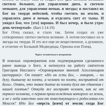
светило большее, для управления днем, и светило
меньшее, для управления ночью, и звезды;
и поставил их
Бог на тверди небесной, чтобы светить на землю, и
управлять днем и ночью, и отделять свет от тьмы. И
увидел Бог, что [это] хорошо.
И был вечер, и было утро:
день четвертый»
. (Быт.1:14-19)
Бог Отец сказал, и стало так. Затем создал из уже
сотворенных светил светила великие. А потом поставил их и
звезды на тверди. И это все еще не вещественное, а духовное,
в отличие от Большой Медведицы, Ориона или Плеяд.
Чудеса человеческого восприятия
В поисках опровержения или подтверждения сделанного
ранее вывода о Боге, я наткнулся на работу святителя
Григория Нисского «Опровержение мнений Аполлинария
(антиррик)». Он пишет:
«
Но он есть Бог, – говорит, – по
духу, бывшему во плоти, а человек по плоти, восприятой от
Бога». Опять, что такое бытие во плоти духа вне единения с
нашей плотью? Откуда же восприят человек, как не от
первого человека, о первом происхождении которого из земли,
а не с неба известно нам от повествующего о родословии его
Моисея? Ибо Бог
«персть [взем] от земли; созда Бог