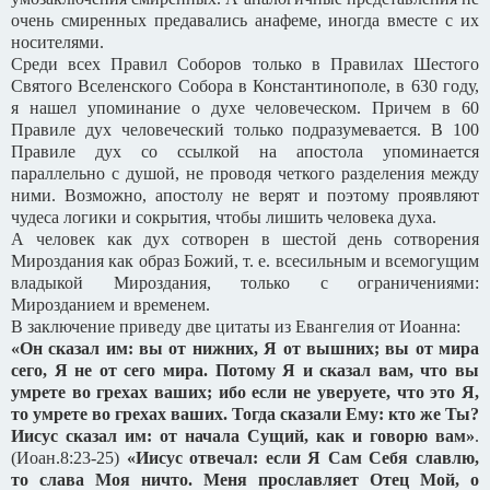
очень смиренных предавались анафеме, иногда вместе с их
носителями.
Среди всех Правил Соборов только в Правилах Шестого
Святого Вселенского Собора в Константинополе, в 630 году,
я нашел упоминание о духе человеческом. Причем в 60
Правиле дух человеческий только подразумевается. В 100
Правиле дух со ссылкой на апостола упоминается
параллельно с душой, не проводя четкого разделения между
ними. Возможно, апостолу не верят и поэтому проявляют
чудеса логики и сокрытия, чтобы лишить человека духа.
А человек как дух сотворен в шестой день сотворения
Мироздания как образ Божий, т. е. всесильным и всемогущим
владыкой Мироздания, только с ограничениями:
Мирозданием и временем.
В заключение приведу две цитаты из Евангелия от Иоанна:
«Он сказал им: вы от нижних, Я от вышних; вы от мира
сего, Я не от сего мира. Потому Я и сказал вам, что вы
умрете во грехах ваших; ибо если не уверуете, что это Я,
то умрете во грехах ваших. Тогда сказали Ему: кто же Ты?
Иисус сказал им: от начала Сущий, как и говорю вам»
.
(Иоан.8:23-25)
«Иисус отвечал: если Я Сам Себя славлю,
то слава Моя ничто. Меня прославляет Отец Мой, о