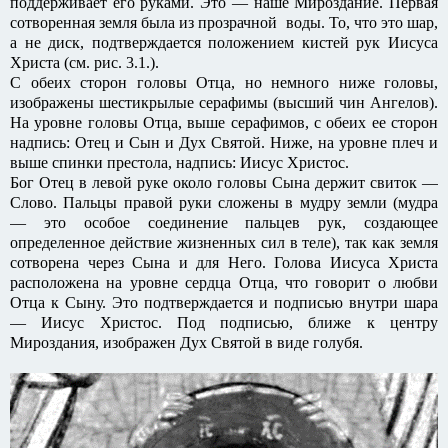
поддерживает его руками. Это — наше Мироздание. Первая
сотворенная земля была из прозрачной воды. То, что это шар,
а не диск, подтверждается положением кистей рук Иисуса
Христа (см. рис. 3.1.).
С обеих сторон головы Отца, но немного ниже головы,
изображены шестикрылые серафимы (высший чин Ангелов).
На уровне головы Отца, выше серафимов, с обеих ее сторон
надпись: Отец и Сын и Дух Святой. Ниже, на уровне плеч и
выше спинки престола, надпись: Иисус Христос.
Бог Отец в левой руке около головы Сына держит свиток —
Слово. Пальцы правой руки сложены в мудру земли (мудра
— это особое соединение пальцев рук, создающее
определенное действие жизненных сил в теле), так как земля
сотворена через Сына и для Него. Голова Иисуса Христа
расположена на уровне сердца Отца, что говорит о любви
Отца к Сыну. Это подтверждается и подписью внутри шара
— Иисус Христос. Под подписью, ближе к центру
Мироздания, изображен Дух Святой в виде голубя.