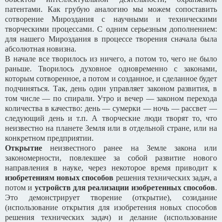
патентами. Как грубую аналогию мы можем сопоставить
сотворение Мироздания с научными и техническими
творческими процессами. С одним серьезным дополнением:
для нашего Мироздания в процессе творения сначала была
абсолютная новизна.
В начале все творилось из ничего, а потом то, чего не было
раньше. Творилось духовное одновременно с законами,
которым сотворенное, а потом и созданное, и сделанное будет
подчиняться. Так, день один управляет законом развития, в
том числе — по спирали. Утро и вечер — законом перехода
количества в качество: день — сумерки — ночь — рассвет —
следующий день и т.п. А творческие люди творят то, что
неизвестно на планете Земля или в отдельной стране, или на
конкретном предприятии.
Открытие
неизвестного ранее на Земле закона или
закономерности, повлекшее за собой развитие нового
направления в науке, через некоторое время приводит к
изобретениям новых способов
решения технических задач, а
потом и
устройств для реализации изобретенных способов
.
Это демонстрирует творение (открытие), созидание
(использование открытия для изобретения новых способов
решения технических задач) и делание (использование