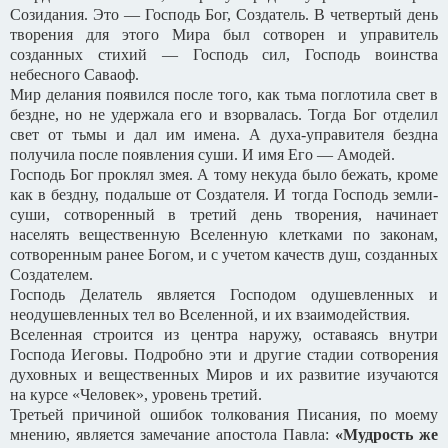
Созидания. Это — Господь Бог, Создатель. В четвертый день
творения для этого Мира был сотворен и управитель
созданных стихий — Господь сил, Господь воинства
небесного Саваоф.
Мир делания появился после того, как тьма поглотила свет в
бездне, но не удержала его и взорвалась. Тогда Бог отделил
свет от тьмы и дал им имена. А духа-управителя бездна
получила после появления суши. И имя Его — Амодей.
Господь Бог проклял змея. А тому некуда было бежать, кроме
как в бездну, подальше от Создателя. И тогда Господь земли-
суши, сотворенный в третий день творения, начинает
населять вещественную Вселенную клетками по законам,
сотворенным ранее Богом, и с учетом качеств душ, созданных
Создателем.
Господь Делатель является Господом одушевленных и
неодушевленных тел во Вселенной, и их взаимодействия.
Вселенная строится из центра наружу, оставаясь внутри
Господа Иеговы. Подробно эти и другие стадии сотворения
духовных и вещественных Миров и их развитие изучаются
на курсе «Человек», уровень третий.
Третьей причиной ошибок толкования Писания, по моему
мнению, является замечание апостола Павла:
«Мудрость же