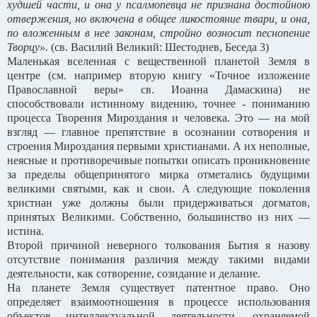
худшей части, и она у псалмопевца не признана достойною
отвержения, но включена в общее ликостояние твари, и она,
по вложенным в нее законам, стройно возносит песнопение
Творцу».
(св. Василий Великий: Шестоднев, Беседа 3)
Маленькая вселенная с вещественной планетой Земля в
центре (см. например вторую книгу «Точное изложение
Православной веры» св. Иоанна Дамаскина) не
способствовали истинному видению, точнее - пониманию
процесса Творения Мироздания и человека. Это — на мой
взгляд — главное препятствие в осознании сотворения и
строения Мироздания первыми христианами. А их неполные,
неясные и противоречивые попытки описать проникновение
за пределы общепринятого мирка отметались будущими
великими святыми, как и свои. А следующие поколения
христиан уже должны были придерживаться догматов,
принятых Великими. Собственно, большинство из них —
истина.
Второй причиной неверного толкования Бытия я назову
отсутствие понимания различия между такими видами
деятельности, как сотворение, созидание и делание.
На планете Земля существует патентное право. Оно
определяет взаимоотношения в процессе использования
объектов интеллектуальной деятельности, охраняемой