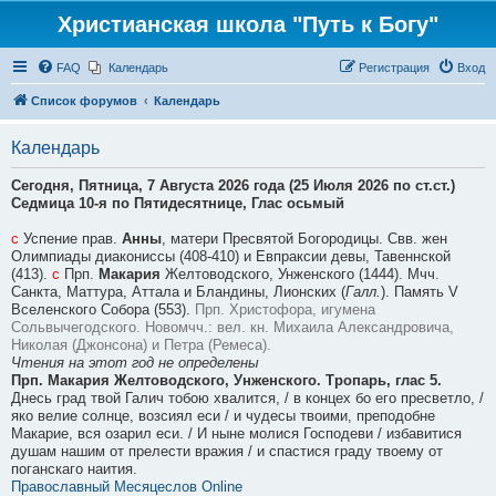
Христианская школа "Путь к Богу"
FAQ
Календарь
Регистрация
Вход
Список форумов
Календарь
Календарь
Сегодня,
Пятница, 7 Августа 2026 года (25 Июля 2026 по ст.ст.)
Седмица 10-я по Пятидесятнице, Глас осьмый
с
Успение прав.
Анны
, матери Пресвятой Богородицы. Свв. жен
Олимпиады диакониссы (408-410) и Евпраксии девы, Тавеннской
(413).
с
Прп.
Макария
Желтоводского, Унженского (1444). Мчч.
Санкта, Маттура, Аттала и Бландины, Лионских (
Галл.
). Память V
Вселенского Собора (553).
Прп. Христофора, игумена
Сольвычегодского.
Новомчч.: вел. кн. Михаила Александровича,
Николая (Джонсона) и Петра (Ремеса).
Чтения на этот год не определены
Прп. Макария Желтоводского, Унженского. Тропарь, глас 5.
Днесь град твой Галич тобою хвалится, / в концех бо его пресветло, /
яко велие солнце, возсиял еси / и чудесы твоими, преподобне
Макарие, вся озарил еси. / И ныне молися Господеви / избавитися
душам нашим от прелести вражия / и спастися граду твоему от
поганскаго наития.
Православный Месяцеслов Online