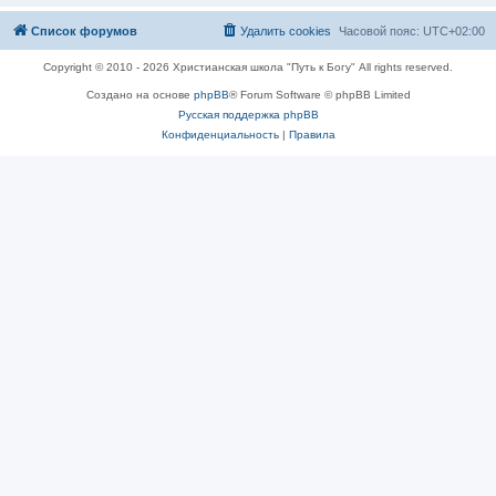
Список форумов
Удалить cookies
Часовой пояс:
UTC+02:00
Copyright © 2010 - 2026 Христианская школа "Путь к Богу" All rights reserved.
Создано на основе
phpBB
® Forum Software © phpBB Limited
Русская поддержка phpBB
Конфиденциальность
|
Правила