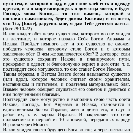
пути сем, в который я иду, и даст мне хлеб есть и одежду
одеться, и я в мире возвращусь в дом отца моего, и будет
Господь моим Богом,— то этот камень, который я
поставил памятником, будет домом Божиим; и из всего,
что Ты, [Боже], даруешь мне, я дам Тебе десятую часть»
.
(Быт.28:10-22)
Иаков кладет обет перед существом, которого во сне увидел
на лестнице, и которое назвало Себя Богом Авраама и
Исаака. Пройдет немного лет, и это существо не сможет
победить человека, которому стало Богом и с которым
заключило обет. В чем же заключается обет? В договоре: если
это существо сохранит Иакова в планируемом пути,
прокормит и оденет, и благополучно вернет в дом отца, т. е.
подтвердит свое могущество, то оно станет Богом Иакова.
Таким образом, в Ветхом Завете богом называется существо
(или идол), которое человек считает своим хранителем,
наставником и питателем, и подателем материальных благ.
Взамен человек обещает слушаться его советов и делиться с
ним полученными благами.
Подтвердив свое могущество и выполнив свою часть обета
Иакова, Господь, Бог Авраама и Исаака, становится и
единственным Богом Израиля, жен и детей его, и слуг и
рабов их, т. е. народа Израиля. И закрепляет это свое
положение и в первой из 10 заповедей, переданных народу
Израиля через Моисея.
Иаков увидел своего будущего Бога во сне, а через несколько