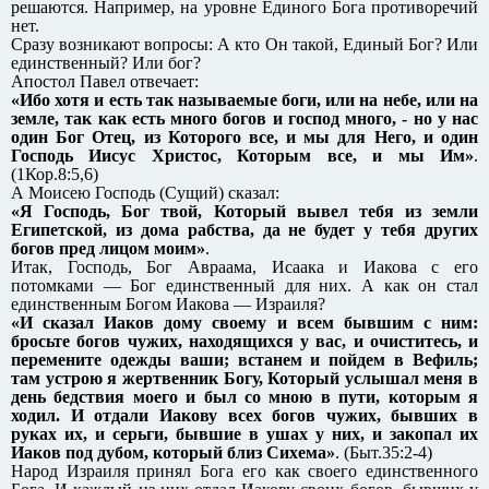
решаются. Например, на уровне Единого Бога противоречий
нет.
Сразу возникают вопросы: А кто Он такой, Единый Бог? Или
единственный? Или бог?
Апостол Павел отвечает:
«Ибо хотя и есть так называемые боги, или на небе, или на
земле, так как есть много богов и господ много, - но у нас
один Бог Отец, из Которого все, и мы для Него, и один
Господь Иисус Христос, Которым все, и мы Им»
.
(1Кор.8:5,6)
А Моисею Господь (Сущий) сказал:
«Я Господь, Бог твой, Который вывел тебя из земли
Египетской, из дома рабства, да не будет у тебя других
богов пред лицом моим»
.
Итак, Господь, Бог Авраама, Исаака и Иакова с его
потомками — Бог единственный для них. А как он стал
единственным Богом Иакова — Израиля?
«И сказал Иаков дому своему и всем бывшим с ним:
бросьте богов чужих, находящихся у вас, и очиститесь, и
перемените одежды ваши; встанем и пойдем в Вефиль;
там устрою я жертвенник Богу, Который услышал меня в
день бедствия моего и был со мною в пути, которым я
ходил. И отдали Иакову всех богов чужих, бывших в
руках их, и серьги, бывшие в ушах у них, и закопал их
Иаков под дубом, который близ Сихема»
. (Быт.35:2-4)
Народ Израиля принял Бога его как своего единственного