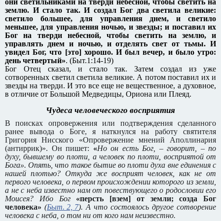
они светильниками на тверди небесной, чтобы светить на
землю. И стало так.
И создал Бог два светила великие:
светило большее, для управления днем, и светило
меньшее, для управления ночью, и звезды;
и поставил их
Бог на тверди небесной, чтобы светить на землю, и
управлять днем и ночью, и отделять свет от тьмы. И
увидел Бог, что [это] хорошо.
И был вечер, и было утро:
день четвертый»
. (Быт.1:14-19)
Бог Отец сказал, и стало так. Затем создал из уже
сотворенных светил светила великие. А потом поставил их и
звезды на тверди. И это все еще не вещественное, а духовное,
в отличие от Большой Медведицы, Ориона или Плеяд.
Чудеса человеческого восприятия
В поисках опровержения или подтверждения сделанного
ранее вывода о Боге, я наткнулся на работу святителя
Григория Нисского «Опровержение мнений Аполлинария
(антиррик)». Он пишет:
«
Но он есть Бог, – говорит, – по
духу, бывшему во плоти, а человек по плоти, восприятой от
Бога». Опять, что такое бытие во плоти духа вне единения с
нашей плотью? Откуда же восприят человек, как не от
первого человека, о первом происхождении которого из земли,
а не с неба известно нам от повествующего о родословии его
Моисея? Ибо Бог
«персть [взем] от земли; созда Бог
человека»
(
Быт. 2, 7
). А что состоялось другое сотворение
человека с неба, о том ни от кого нам неизвестно.