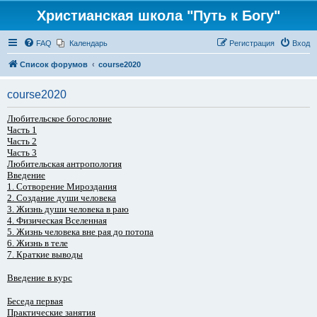
Христианская школа "Путь к Богу"
FAQ
Календарь
Регистрация
Вход
Список форумов
course2020
course2020
Любительское богословие
Часть 1
Часть 2
Часть 3
Любительская антропология
Введение
1. Сотворение Мироздания
2. Создание души человека
3. Жизнь души человека в раю
4. Физическая Вселенная
5. Жизнь человека вне рая до потопа
6. Жизнь в теле
7. Краткие выводы
Введение в курс
Беседа первая
Практические занятия