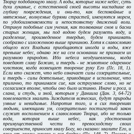
Творцу подобающую хвалу. А воды, которые ниже небес, суть
духи лукавые, с естественной своей высоты ниспадшие во
глубину повреждения, и они-то, как беспокойные и
мятежные, волнуемые бурями страстей, именуются морем,
по удобоизменяемости и непостоянству движений воли.
Отринув подобные сим учения, как толкование снов и басни
старых женщин, мы под водою будем разуметь воду, и
разделение, произведенное твердью, будем принимать
сообразно с изложенною выше причиною. Хотя к славословию
общего всех Владыки приобщаются иногда и воды, яже
превыше небес, однако же на сем основании не признаем их
разумною природою. Ибо небеса неодушевленны, когда
поведают славу Божию, и твердь - не животное одаренное
чувством, когда возвещает творение руку Его (Пс. 18, 1).
Если кто скажет, что небо означает силы созерцательные,
и твердь - силы деятельные, приводящие в исполнение, что
прилично, то принимаем cиe, как остроумное слово, но не
согласимся вполне, чтобы оно было истинно. Иначе и роса, и
слана, и студь, и зной, которым у Даниила (Дан. 3, 64-72)
повелевается хвалить Зиждителя всяческих, будут природы
умные и невидимые. Напротив того, и в сих творениях
людьми, имеющими ум, созерцательно постигнутый закон
служит восполнением к славословию Творца, ибо не только
вода, которая выше небес, как удостоенная
преимущественной чести по превосходству своих
совершенств, приносит хвалу Богу, но сказано: хвалите Его, и
яже от земли: змиеве и вся бездны (Пс. 148, 7). Посему и