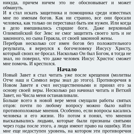
никуда, причем ничем это не обосновывает и может
обмануть.
И я стал искать защитника и помощника среди известных
мне по именам богов. Как ни странно, все они бросали
человека, как только он переставал быть им нужен. Или когда
в дело вмешивались старшие боги. Даже верховный
Олимпийский бог Зевс не смог защитить своего хоть и не
законного, но сына Геракла, от своей законной жены.
Перебрав несколько сот имен богов без положительного
результата, я вернулся к богочеловеку Иисусу Христу,
который своих не бросал. Насколько Он был Богом, я тогда не
знал, но поверил, что даже человек Иисус Христос сможет
мне помочь. И крестился.
Начало
Новый Завет я стал читать уже после крещения (молитвы
Отче наш и Символ веры знал до этого). Противоречия в
Новом Завете я счел несущественными и принял его за
основу своей веры. Несколько раз начинал читать и Ветхий
Завет, но Числа меня останавливали.
Больше всего в новой вере меня смущали работы святых
отцов: почти по любому вопросу можно было найти
противоположные мнения. Особенно, если вопросы касались
человека и его жизни. Но потом я понял, что мнения
высказывались людьми, которые были признаны святыми
через годы после этого, а люди имеют право на ошибку. Или
мне еще недоступен уровень, на котором эти противоречия