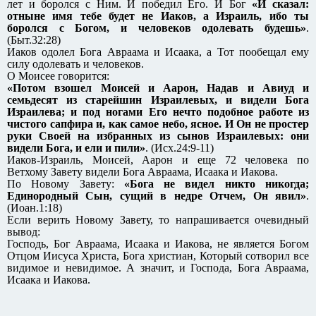
лет и боролся с Ним. И победил Его. И Бог
«И сказал:
отныне имя тебе будет не Иаков, а Израиль, ибо ты
боролся с Богом, и человеков одолевать будешь»
.
(Быт.32:28)
Иаков одолел Бога Авраама и Исаака, а Тот пообещал ему
силу одолевать и человеков.
О Моисее говорится:
«Потом взошел Моисей и Аарон, Надав и Авиуд и
семьдесят из старейшин Израилевых, и видели Бога
Израилева; и под ногами Его нечто подобное работе из
чистого сапфира и, как самое небо, ясное. И Он не простер
руки Своей на избранных из сынов Израилевых: они
видели Бога, и ели и пили»
. (Исх.24:9-11)
Иаков-Израиль, Моисей, Аарон и еще 72 человека по
Ветхому Завету видели Бога Авраама, Исаака и Иакова.
По Новому Завету:
«Бога не видел никто никогда;
Единородный Сын, сущий в недре Отчем, Он явил»
.
(Иоан.1:18)
Если верить Новому Завету, то напрашивается очевидный
вывод:
Господь, Бог Авраама, Исаака и Иакова, не является Богом
Отцом Иисуса Христа, Бога христиан, Который сотворил все
видимое и невидимое. А значит, и Господа, Бога Авраама,
Исаака и Иакова.