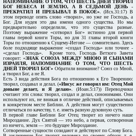
НАПОМИНАНИЕ О ТОМ, ЧТО ШЕСТЬ ДНЕЙ ТВОРИЛ
БОГ НЕБЕСА И ЗЕМЛЮ, А В СЕДЬМОЙ ДЕНЬ -
ПРЕКРАТИЛ И ПРЕБЫВАЛ В ПОКОЕ»
. (Исх.31:17) В
этом переводе опять слово «творил», но уже не Господь, а
Бог. Для иудея это два имени одного существа. Но мы
предварительно определили, что это существа разные.
Поэтому выражение «сотворил Бог» истинно для первой
главы первой книги Торы, но для 31 главы второй книги
Торы по отношению к Сущему-Иегове — сомнительно. Здесь
боле подходяще выражение «создал Господь» или точнее -
«сделал Господь». Кроме того, Господь Ветхого Завета
говорит: «
ЗНАК СОЮЗА МЕЖДУ МНОЮ И СЫНАМИ
ИЗРАИЛЯ, НАПОМИНАНИЕ О ТОМ, ЧТО ШЕСТЬ
ДНЕЙ ТВОРИЛ БОГ»
Обратили внимание? Союз со Мной,
а творил Бог, а не Я.
Есть 3 вида действия Бога по отношению к Его Творению:
творил, создавал и делал. (
«Иисус же говорил им: Отец Мой
доныне делает, и Я делаю»
. (Иоан.5:17)) Переводчики
считают эти слова: творил, создал и делал, синонимами. Они
используют их, не вникая в отличие действий, описываемых
в конкретном месте Библии. А действия могут существенно
отличаться по качеству, т. е. иметь разную духовную суть.
В первой главе Библии Бог Отец творит из ничего наше
Мироздание. Дух Святой — это небо, а первая, сотворенная
из ничего, земля — это будущее Мироздание.
Сотворенные сущности созидают и действуют по Слову Бога.
В заключение Бог творит человека по своему образу, т. е.