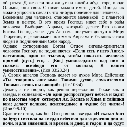
общаться. Даже если они живут на какой-нибудь горе, вроде
Олимпа, они свои. С ними можно иметь детей. Иногда их
можно упросить сделать что-нибудь полезное для человека.
Вселенная для человека становится маленькой, с планетой
Земля в центре. В это время Господь ищет себе в рабы
человека. Выбирает Аврама, который делает Его своим
Богом. Господь через дух Авраама получает доступ к Миру
Творения, и размножает потомков Авраама и бывших с ним
людей в подчиненный Себе народ.
Однако сотворенные Богом Отцом ангелы-хранители
человека Господу не подчиняются:
«Если есть у него Ангел-
наставник, один из тысячи, чтобы показать человеку
прямой [путь] его, - [Бог] умилосердится над ним и
скажет: освободи его от могилы; Я нашел
умилостивление»
. (Иов.33:23,24)
А Своих ангелов Господь делает из духов Мира Действия:
«Ты творишь ангелами Твоими духов, служителями
Твоими - огонь пылающий»
. (Пс.103:4)
Делает, а не творит, как решил переводчик. Также как и
звезды, и созвездия:
«Он один распростирает небеса и ходит
по высотам моря; сотворил Ас, Кесиль и Хима и тайники
юга; делает великое, неисследимое и чудное без числа»
!
(Иов.9:8-10)
Сравните с тем, как Бог Отец творил звезды:
«И сказал Бог:
да будут светила на тверди небесной для отделения дня от
ночи, и для знамений, и времен, и дней, и годов; и да будут