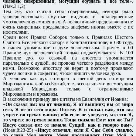
человек совершенный, могущий обуздать и все тело»
.
(Иак.3:1,2)
Тем же, кто считал себя совершенным, некогда было
усовершенствовать смутные видения и незавершенные
умозаключения смиренных. А аналогичные представления не
очень смиренных предавались анафеме, иногда вместе с их
носителями.
Среди всех Правил Соборов только в Правилах Шестого
Святого Вселенского Собора в Константинополе, в 630 году,
я нашел упоминание о духе человеческом. Причем в 60
Правиле дух человеческий только подразумевается. В 100
Правиле дух со ссылкой на апостола упоминается
параллельно с душой, не проводя четкого разделения между
ними. Возможно, апостолу не верят и поэтому проявляют
чудеса логики и сокрытия, чтобы лишить человека духа.
А человек как дух сотворен в шестой день сотворения
Мироздания как образ Божий, т. е. всесильным и всемогущим
владыкой Мироздания, только с ограничениями:
Мирозданием и временем.
В заключение приведу две цитаты из Евангелия от Иоанна:
«Он сказал им: вы от нижних, Я от вышних; вы от мира
сего, Я не от сего мира. Потому Я и сказал вам, что вы
умрете во грехах ваших; ибо если не уверуете, что это Я,
то умрете во грехах ваших. Тогда сказали Ему: кто же Ты?
Иисус сказал им: от начала Сущий, как и говорю вам»
.
(Иоан.8:23-25)
«Иисус отвечал: если Я Сам Себя славлю,
то слава Моя ничто. Меня прославляет Отец Мой, о