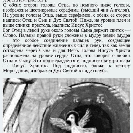
С обеих сторон головы Отца, но немного ниже головы,
изображены шестикрылые серафимы (высший чин Ангелов).
На уровне головы Отца, выше серафимов, с обеих ее сторон
надпись: Отец и Сын и Дух Святой. Ниже, на уровне плеч и
выше спинки престола, надпись: Иисус Христос.
Бог Отец в левой руке около головы Сына держит свиток —
Слово. Пальцы правой руки сложены в мудру земли (мудра
— это особое соединение пальцев рук, создающее
определенное действие жизненных сил в теле), так как земля
сотворена через Сына и для Него. Голова Иисуса Христа
расположена на уровне сердца Отца, что говорит о любви
Отца к Сыну. Это подтверждается и подписью внутри шара
— Иисус Христос. Под подписью, ближе к центру
Мироздания, изображен Дух Святой в виде голубя.