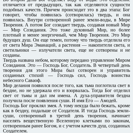
отличается от предыдущих, так как отделяются сущности
подобных качеств. Причем происходит это в два этапа: Бог
говорит, чтобы появилась (сотворилась) твердь, и она
появилась. Внутри сотворенной ранее земли-воды, в Мире
Творения. А потом Бог созидает твердь, создавая новый Мир
— Мир Созидания. Это тоже духовный Мир, но более
плотный и менее энергичный, чем Мир Творения. Это Мир
будущих душ. Он еще темен, потому что твердь отделила его
от света Мира Эманаций, а растения — накопители света, и
светильники — излучатели света, еще не сотворены и не
созданы.
Твердь названа небом, которому передано управление Миром
Созидания. Это — Господь Бог, Создатель. В четвертый день
творения для этого Мира был сотворен и управитель
созданных стихий — Господь сил, Господь воинства
небесного Саваоф.
Мир делания появился после того, как тьма поглотила свет в
бездне, но не удержала его и взорвалась. Тогда Бог отделил
свет от тьмы и дал им имена. А духа-управителя бездна
получила после появления суши. И имя Его — Амодей.
Господь Бог проклял змея. А тому некуда было бежать, кроме
как в бездну, подальше от Создателя. И тогда Господь земли-
суши, сотворенный в третий день творения, начинает
населять вещественную Вселенную клетками по законам,
сотворенным ранее Богом, и с учетом качеств душ, созданных
Создателем.