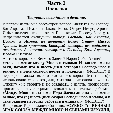
Часть 2
Проверка
Творение, созидание и делание.
В первой части был рассмотрен вопрос: Является ли Господь,
Бог Авраама, Исаака и Иакова Богом Отцом Иисуса Христа.
И был получен первый ответ. Если верить Новому Завету, то
напрашивается очевидный вывод:
Господь, Бог Авраама,
Исаака и Иакова, не является Богом Отцом Иисуса
Христа, Бога христиан, Который сотворил все видимое и
невидимое. А значит, сотворил и Господа, Бога Авраама,
Исаака и Иакова.
А что сотворил Бог Ветхого Завета? Народ Себе. А еще?
«это - знамение между Мною и сынами Израилевыми на
веки, потому что в шесть дней
сотворил
Господь небо и
землю, а в день седьмой почил и покоился»
. (Исх.31:17) В
переводе Танаха вместо слова «сотворил (из ничего)»
использовано слово «создал», хотя значение слова
«
עשׂה‎» по
Стронгу - не творить и не создавать, а делать, производить,
приготавливать, совершать, исполнять, заниматься, работать:
«Между Мною и сынами Исраэйлевыми она - знамение
вечное, что (в) шесть дней создал Господь небо и землю, а в
день седьмой перестал работать и отдыхал»
. (Исх.31:17)
В переводе Торы издания Сончино:
«СУББОТА - ВЕЧНЫЙ
ЗНАК СОЮЗА МЕЖДУ МНОЮ И СЫНАМИ ИЗРАИЛЯ,