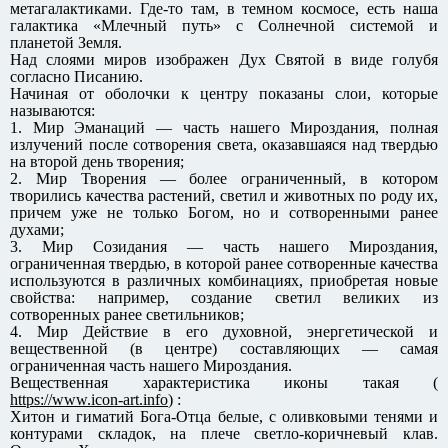
метагалактиками. Где-то там, в темном космосе, есть наша
галактика «Млечный путь» с Солнечной системой и
планетой Земля.
Над слоями миров изображен Дух Святой в виде голубя
согласно Писанию.
Начиная от оболочки к центру показаны слои, которые
называются:
1. Мир Эманаций — часть нашего Мироздания, полная
излучений после сотворения света, оказавшаяся над твердью
на второй день творения;
2. Мир Творения — более ограниченный, в котором
творились качества растений, светил и животных по роду их,
причем уже не только Богом, но и сотворенными ранее
духами;
3. Мир Созидания — часть нашего Мироздания,
ограниченная твердью, в которой ранее сотворенные качества
используются в различных комбинациях, приобретая новые
свойства: например, создание светил великих из
сотворенных ранее светильников;
4. Мир Действие в его духовной, энергетической и
вещественной (в центре) составляющих — самая
ограниченная часть нашего Мироздания.
Вещественная характеристика иконы такая (
https://www.icon-art.info
) :
Хитон и гиматий Бога-Отца белые, с оливковыми тенями и
контурами складок, на плече светло-коричневый клав.