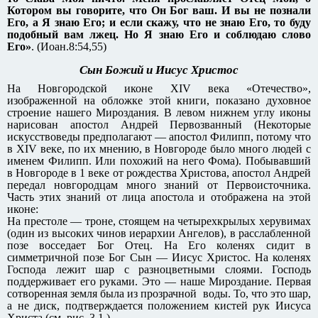
Котором вы говорите, что Он Бог ваш. И вы не познали
Его, а Я знаю Его; и если скажу, что не знаю Его, то буду
подобный вам лжец. Но Я знаю Его и соблюдаю слово
Его»
. (Иоан.8:54,55)
Сын Божий и Иисус Христос
На Новгородской иконе XIV века «Отечество»,
изображенной на обложке этой книги, показано духовное
строение нашего Мироздания. В левом нижнем углу иконы
нарисован апостол Андрей Первозванный (Некоторые
искусствоведы предполагают — апостол Филипп, потому что
в XIV веке, по их мнению, в Новгороде было много людей с
именем Филипп. Или похожий на него Фома). Побывавший
в Новгороде в 1 веке от рождества Христова, апостол Андрей
передал новгородцам много знаний от Первоисточника.
Часть этих знаний от лица апостола и отображена на этой
иконе:
На престоле — троне, стоящем на четырехкрылых херувимах
(один из высоких чинов иерархии Ангелов), в расслабленной
позе восседает Бог Отец. На Его коленях сидит в
симметричной позе Бог Сын — Иисус Христос. На коленях
Господа лежит шар с разноцветными слоями. Господь
поддерживает его руками. Это — наше Мироздание. Первая
сотворенная земля была из прозрачной воды. То, что это шар,
а не диск, подтверждается положением кистей рук Иисуса
Христа (см. рис. 3.1.).