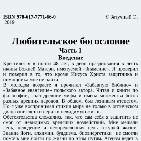
ISBN 978-617-7771-66-0
© Затучный Э.
2019
Любительское богословие
Часть 1
Введение
Крестился я в почти 48 лет, в день празднования в честь
иконы Божией Матери, именуемой «Знамение». Я проверил
и поверил в то, что кроме Иисуса Христа защитника и
помощника мне не найти.
В молодом возрасте я прочитал «Забавную библию» и
«Забавное евангелие» польского автора. Читал и книги по
философии, знал древние мифы и имена множества богов
разных древних народов. В общем, был ленивым атеистом.
Но я уже воспринимал стихии мира не только в оптическом
диапазоне света и верил в невидимую жизнь.
Обстоятельства сложились так, что сам себя я защитить не
смог от невидимых вредящих воздействий. Мне мешали
лень, неведение и неопределенная цель текущей жизни.
Знание йоги, алхимии, буддизма, биоэнергетики не смогли
помочь мне пойти по жизни по этим путям. Атеизм ведет в