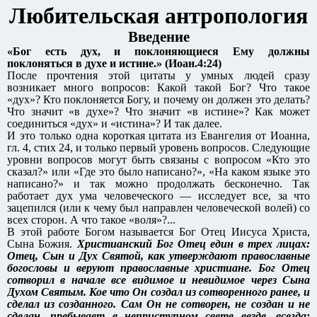
Любительская антропология
Введение
«Бог есть дух, и поклоняющиеся Ему должны
поклоняться в духе и истине.» (Иоан.4:24)
После прочтения этой цитаты у умных людей сразу
возникает много вопросов: Какой такой Бог? Что такое
«дух»? Кто поклоняется Богу, и почему он должен это делать?
Что значит «в духе»? Что значит «в истине»? Как может
соединиться «дух» и «истина»? И так далее.
И это только одна короткая цитата из Евангелия от Иоанна,
гл. 4, стих 24, и только первый уровень вопросов. Следующие
уровни вопросов могут быть связаны с вопросом «Кто это
сказал?» или «Где это было написано?», «На каком языке это
написано?» и так можно продолжать бесконечно. Так
работает дух ума человеческого — исследует все, за что
зацепился (или к чему был направлен человеческой волей) со
всех сторон. А что такое «воля»?...
В этой работе Богом называется Бог Отец Иисуса Христа,
Сына Божия.
Христианский Бог Отец един в трех лицах:
Отец, Сын и Дух Святой, как утверждают православные
богословы и веруют православные христиане. Бог Отец
сотворил в начале все видимое и невидимое через Сына
Духом Святым. Кое что Он создал из сотворенного ранее, и
сделал из созданного. Сам Он не сотворен, не создан и не
сделан, пребывает в неприступном свете везде, всегда: