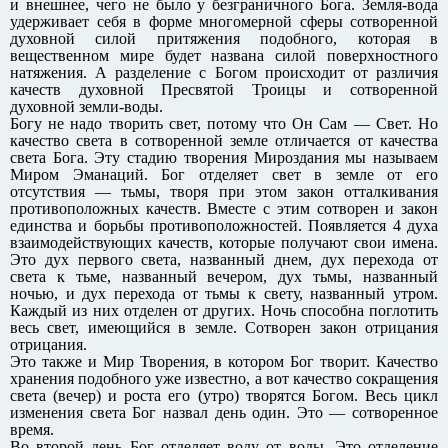
и внешнее, чего не было у безграничного Бога. Земля-вода
удерживает себя в форме многомерной сферы сотворенной
духовной силой притяжения подобного, которая в
вещественном мире будет названа силой поверхностного
натяжения. А разделение с Богом происходит от различия
качеств духовной Пресвятой Троицы и сотворенной
духовной земли-воды.
Богу не надо творить свет, потому что Он Сам — Свет. Но
качество света в сотворенной земле отличается от качества
света Бога. Эту стадию творения Мироздания мы называем
Миром Эманаций. Бог отделяет свет в земле от его
отсутствия — тьмы, творя при этом закон отталкивания
противоположных качеств. Вместе с этим сотворен и закон
единства и борьбы противоположностей. Появляется 4 духа
взаимодействующих качеств, которые получают свои имена.
Это дух первого света, названный днем, дух перехода от
света к тьме, названный вечером, дух тьмы, названный
ночью, и дух перехода от тьмы к свету, названный утром.
Каждый из них отделен от других. Ночь способна поглотить
весь свет, имеющийся в земле. Сотворен закон отрицания
отрицания.
Это также и Мир Творения, в котором Бог творит. Качество
хранения подобного уже известно, а вот качество сокращения
света (вечер) и роста его (утро) творятся Богом. Весь цикл
изменения света Бог назвал день один. Это — сотворенное
время.
Во второй день Бог отделяет воду от воды. Это отделение