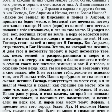
Бога. И каждый из них отдал Иакову своих богов, бывших у
него ранее, и серьги, и очистился от них. А Иаков закопал их
под дубом. И не стало у Израиля и народа его других богов.
А как Господь, Бог Авраама и Исаака, стал и Богом Иакова?
«Иаков же вышел из Вирсавии и пошел в Харран, и
пришел на [одно] место, и [остался] там ночевать, потому
что зашло солнце. И взял [один] из камней того места, и
положил себе изголовьем, и лег на том месте. И увидел во
сне: вот, лестница стоит на земле, а верх ее касается неба;
и вот, Ангелы Божии восходят и нисходят по ней. И вот,
Господь стоит на ней и говорит: Я Господь, Бог Авраама,
отца твоего, и Бог Исаака. Землю, на которой ты лежишь,
Я дам тебе и потомству твоему; и будет потомство твое,
как песок земной; и распространишься к морю и к
востоку, и к северу и к полудню; и благословятся в тебе и
в семени твоем все племена земные; и вот Я с тобою, и
сохраню тебя везде, куда ты ни пойдешь; и возвращу тебя
в сию землю, ибо Я не оставлю тебя, доколе не исполню
того, что Я сказал тебе. Иаков пробудился от сна своего и
сказал: истинно Господь присутствует на месте сем; а я не
знал! И убоялся и сказал: как страшно сие место! это не
иное что, как дом Божий, это врата небесные. И встал
Иаков рано утром, и взял камень, который он положил
себе изголовьем, и поставил его памятником, и возлил
елей на верх его. И нарек имя месту тому: Вефиль, а
прежнее имя того города было: Луз. И положил Иаков
обет, сказав: если Бог будет со мною и сохранит меня в