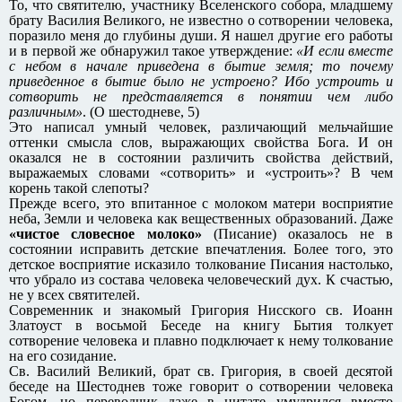
То, что святителю, участнику Вселенского собора, младшему
брату Василия Великого, не известно о сотворении человека,
поразило меня до глубины души. Я нашел другие его работы
и в первой же обнаружил такое утверждение:
«И если вместе
с небом в начале приведена в бытие земля; то почему
приведенное в бытие было не устроено? Ибо устроить и
сотворить не представляется в понятии чем либо
различным»
. (О шестодневе, 5)
Это написал умный человек, различающий мельчайшие
оттенки смысла слов, выражающих свойства Бога. И он
оказался не в состоянии различить свойства действий,
выражаемых словами «сотворить» и «устроить»? В чем
корень такой слепоты?
Прежде всего, это впитанное с молоком матери восприятие
неба, Земли и человека как вещественных образований. Даже
«чистое словесное молоко»
(Писание) оказалось не в
состоянии исправить детские впечатления. Более того, это
детское восприятие исказило толкование Писания настолько,
что убрало из состава человека человеческий дух. К счастью,
не у всех святителей.
Современник и знакомый Григория Нисского св. Иоанн
Златоуст в восьмой Беседе на книгу Бытия толкует
сотворение человека и плавно подключает к нему толкование
на его созидание.
Св. Василий Великий, брат св. Григория, в своей десятой
беседе на Шестоднев тоже говорит о сотворении человека
Богом, но переводчик даже в цитате умудрился вместо