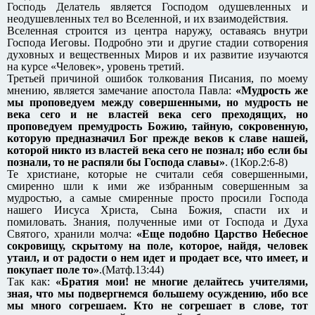
Господь Делатель является Господом одушевленных и
неодушевленных тел во Вселенной, и их взаимодействия.
Вселенная строится из центра наружу, оставаясь внутри
Господа Иеговы. Подробно эти и другие стадии сотворения
духовных и вещественных Миров и их развитие изучаются
на курсе «Человек», уровень третий.
Третьей причиной ошибок толкования Писания, по моему
мнению, является замечание апостола Павла:
«Мудрость же
мы проповедуем между совершенными, но мудрость не
века сего и не властей века сего преходящих, но
проповедуем премудрость Божию, тайную, сокровенную,
которую предназначил Бог прежде веков к славе нашей,
которой никто из властей века сего не познал; ибо если бы
познали, то не распяли бы Господа славы»
. (1Кор.2:6-8)
Те христиане, которые не считали себя совершенными,
смиренно шли к ими же избранным совершенным за
мудростью, а самые смиренные просто просили Господа
нашего Иисуса Христа, Сына Божия, спасти их и
помиловать. Знания, полученные ими от Господа и Духа
Святого, хранили молча:
«Еще подобно Царство Небесное
сокровищу, скрытому на поле, которое, найдя, человек
утаил, и от радости о нем идет и продает все, что имеет, и
покупает поле то»
.(Матф.13:44)
Так как:
«Братия мои! не многие делайтесь учителями,
зная, что мы подвергнемся большему осуждению, ибо все
мы много согрешаем. Кто не согрешает в слове, тот