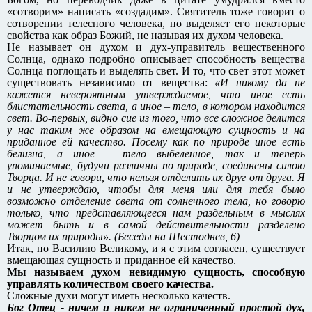
«сотворим» написать «создадим». Святитель тоже говорит о
сотворении телесного человека, но выделяет его некоторые
свойства как образ Божий, не называя их духом человека.
Не называет он духом и дух-управитель вещественного
Солнца, однако подробно описывает способность вещества
Солнца поглощать и выделять свет. И то, что свет этот может
существовать независимо от вещества:
«И никому да не
кажется невероятным утверждаемое, что иное есть
блистательность света, а иное – тело, в котором находится
свет. Во-первых, видно сие из того, что все сложное делится
у нас таким же образом на вмещающую сущность и на
приданное ей качество. Посему как по природе иное есть
белизна, а иное – тело выбеленное, так и теперь
упоминаемые, будучи различны по природе, соединены силою
Творца. И не говори, что нельзя отделить их друг от друга. Я
и не утверждаю, чтобы для меня или для тебя было
возможно отделение света от солнечного тела, но говорю
только, что представляющееся нам раздельным в мыслях
может быть и в самой действительности разделено
Творцом их природы». (Беседы на Шестоднев, 6)
Итак, по Василию Великому, и я с этим согласен, существует
вмещающая сущность и приданное ей качество.
Мы называем духом невидимую сущность, способную
управлять количеством своего качества.
Сложные духи могут иметь несколько качеств.
Бог Отец - ничем и никем не ограниченный простой дух,