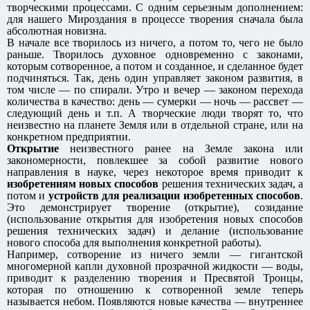
творческими процессами. С одним серьезным дополнением:
для нашего Мироздания в процессе творения сначала была
абсолютная новизна.
В начале все творилось из ничего, а потом то, чего не было
раньше. Творилось духовное одновременно с законами,
которым сотворенное, а потом и созданное, и сделанное будет
подчиняться. Так, день один управляет законом развития, в
том числе — по спирали. Утро и вечер — законом перехода
количества в качество: день — сумерки — ночь — рассвет —
следующий день и т.п. А творческие люди творят то, что
неизвестно на планете Земля или в отдельной стране, или на
конкретном предприятии.
Открытие
неизвестного ранее на Земле закона или
закономерности, повлекшее за собой развитие нового
направления в науке, через некоторое время приводит к
изобретениям новых способов
решения технических задач, а
потом и
устройств для реализации изобретенных способов
.
Это демонстрирует творение (открытие), созидание
(использование открытия для изобретения новых способов
решения технических задач) и делание (использование
нового способа для выполнения конкретной работы).
Например, сотворение из ничего земли — гигантской
многомерной капли духовной прозрачной жидкости — воды,
приводит к разделению творения и Пресвятой Троицы,
которая по отношению к сотворенной земле теперь
называется небом. Появляются новые качества — внутреннее