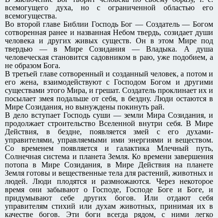
всемогущего духа, но с ограниченной областью его
всемогущества.
Во второй главе Библии Господь Бог — Создатель — Богом
сотворенная ранее и названная Небом твердь, созидает души
человека и других живых существ. Он в этом Мире под
твердью — в Мире Созидания — Владыка. А душа
человеческая становится садовником в раю, уже подобием, а
не образом Бога.
В третьей главе сотворенный и созданный человек, а потом и
его жена, взаимодействуют с Господом Богом и другими
существами этого Мира, и грешат. Создатель проклинает их и
посылает змея подальше от себя, в бездну. Люди остаются в
Мире Созидания, но вынуждены покинуть рай.
В дело вступает Господь суши — земли Мира Созидания, и
продолжает строительство Вселенной внутри себя. В Мире
Действия, в бездне, появляется змей с его духами-
управителями, управляемыми ими энергиями и веществом.
Со временем появляется и галактика Млечный путь,
Солнечная система и планета Земля. Ко времени завершения
потопа в Мире Созидания, в Мире Действия на планете
Земля готовы и вещественные тела для растений, животных и
людей. Люди плодятся и размножаются. Через некоторое
время они забывают о Господе, Господе Боге и Боге, и
придумывают себе других богов. Или отдают себя
управителям стихий или духам животных, принимая их в
качестве богов. Эти боги всегда рядом, с ними легко