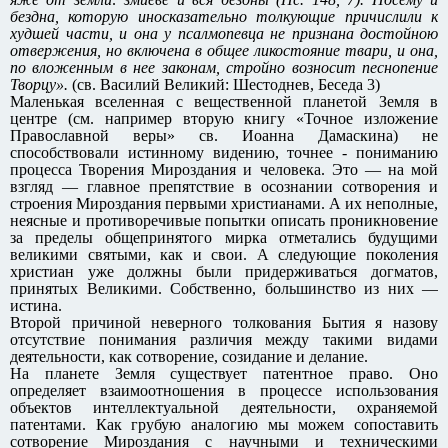
бездна, которую иносказательно толкующие причислили к
худшей части, и она у псалмопевца не признана достойною
отвержения, но включена в общее ликостояние твари, и она,
по вложенным в нее законам, стройно возносит песнопение
Творцу».
(св. Василий Великий: Шестоднев, Беседа 3)
Маленькая вселенная с вещественной планетой Земля в
центре (см. например вторую книгу «Точное изложение
Православной веры» св. Иоанна Дамаскина) не
способствовали истинному видению, точнее - пониманию
процесса Творения Мироздания и человека. Это — на мой
взгляд — главное препятствие в осознании сотворения и
строения Мироздания первыми христианами. А их неполные,
неясные и противоречивые попытки описать проникновение
за пределы общепринятого мирка отметались будущими
великими святыми, как и свои. А следующие поколения
христиан уже должны были придерживаться догматов,
принятых Великими. Собственно, большинство из них —
истина.
Второй причиной неверного толкования Бытия я назову
отсутствие понимания различия между такими видами
деятельности, как сотворение, созидание и делание.
На планете Земля существует патентное право. Оно
определяет взаимоотношения в процессе использования
объектов интеллектуальной деятельности, охраняемой
патентами. Как грубую аналогию мы можем сопоставить
сотворение Мироздания с научными и техническими