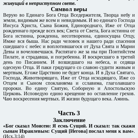
живущий в неприступном свете.
Символ веры
Верую во Единаго Бога Отца Вседержителя, Творца небу и
земли, видимым же всем и невидимым. И во единаго Господа
Иисуса Христа, Сына Божия, Единороднаго, Иже от Отца
рожденнаго прежде всех век; Света от Света, Бога истинна от
Бога истинна, рожденна, несотворенна, единосущна Отцу,
Имже вся быша. Нас ради человек и нашего ради спасения
сшедшаго с небес и воплотившагося от Духа Свята и Марии
Девы и вочеловечшася. Распятаго же за ны при Понтийстем
Пилате, и страдавша, и погребенна. И воскресшаго в третий
день по Писанием. И возшедшаго на небеса, и седяща
одесную Отца. И паки грядущаго со славою судити живым и
мертвым, Егоже Царствию не будет конца. И в Духа Святаго,
Господа, Животворящаго, Иже от Отца исходящаго, Иже со
Отцем и Сыном спокланяема и сславима, глаголавшаго
пророки. Во едину Святую, Соборную и Апостольскую
Церковь. Исповедую едино крещение во оставление грехов.
Чаю воскресения мертвых. И жизни будущаго века. Аминь.
Часть 3
Заключение
«Бог сказал Моисею: Я есмь Сущий. И сказал: так скажи
сынам Израилевым: Сущий [Иегова] послал меня к вам»
.
(Исх.3:14)