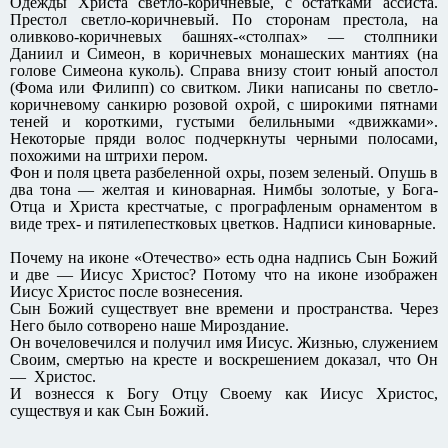
Одежды Христа светло-коричневые, с остатками ассиста.
Престол светло-коричневый. По сторонам престола, на
оливково-коричневых башнях-«столпах» — столпники
Даниил и Симеон, в коричневых монашеских мантиях (на
голове Симеона куколь). Справа внизу стоит юный апостол
(Фома или Филипп) со свитком. Лики написаны по светло-
коричневому санкирю розовой охрой, с широкими пятнами
теней и короткими, густыми белильными «движками».
Некоторые пряди волос подчеркнуты черными полосами,
похожими на штрихи пером.
Фон и поля цвета разбеленной охры, позем зеленый. Опушь в
два тона — желтая и киноварная. Нимбы золотые, у Бога-
Отца и Христа крестчатые, с прографленым орнаментом в
виде трех- и пятилепестковых цветков. Надписи киноварные.
Почему на иконе «Отечество» есть одна надпись Сын Божий
и две — Иисус Христос? Потому что на иконе изображен
Иисус Христос после вознесения.
Сын Божий существует вне времени и пространства. Через
Него было сотворено наше Мироздание.
Он вочеловечился и получил имя Иисус. Жизнью, служением
Своим, смертью на кресте и воскрешением доказал, что Он
— Христос.
И вознесся к Богу Отцу Своему как Иисус Христос,
существуя и как Сын Божий.