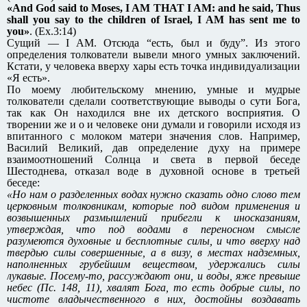
«And God said to Moses, I AM THAT I AM: and he said, Thus
shall you say to the children of Israel, I AM has sent me to
you»
. (Ex.3:14)
Сущий — I AM. Отсюда “есть, был и буду”. Из этого
определения толкователи вывели много умных заключений.
Кстати, у человека вверху хары есть точка индивидуализации
«Я есть».
По моему любительскому мнению, умные и мудрые
толкователи сделали соответствующие выводы о сути Бога,
так как Он находился вне их детского восприятия. О
творении же и о и человеке они думали и говорили исходя из
впитанного с молоком матери значения слов. Например,
Василий Великий, дав определение духу на примере
взаимоотношений Солнца и света в первой беседе
Шестоднева, отказал воде в духовной основе в третьей
беседе:
«Но нам о разделенных водах нужно сказать одно слово тем
церковным толковникам, которые под видом применения и
возвышенных размышлений прибегли к иносказаниям,
утверждая, что под водами в переносном смысле
разумеются духовные и бесплотные силы, и что вверху над
твердью силы совершенные, а в визу, в местах надземных,
наполненных грубейшим веществом, удержались силы
лукавые. Посему-то, рассуждают они, и воды, яже превыше
небес (Пс. 148, 11), хвалят Бога, то есть добрые силы, по
чистоте владычественного в них, достойны воздавать