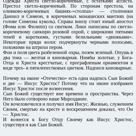
Одежды Христа светло-коричневые, с остатками ассиста.
Престол светло-коричневый. По сторонам престола, на
оливково-коричневых башнях-«столпах» — столпники
Даниил и Симеон, в коричневых монашеских мантиях (на
голове Симеона куколь). Справа внизу стоит юный апостол
(Фома или Филипп) со свитком. Лики написаны по светло-
коричневому санкирю розовой охрой, с широкими пятнами
теней и короткими, густыми белильными «движками».
Некоторые пряди волос подчеркнуты черными полосами,
похожими на штрихи пером.
Фон и поля цвета разбеленной охры, позем зеленый. Опушь в
два тона — желтая и киноварная. Нимбы золотые, у Бога-
Отца и Христа крестчатые, с прографленым орнаментом в
виде трех- и пятилепестковых цветков. Надписи киноварные.
Почему на иконе «Отечество» есть одна надпись Сын Божий
и две — Иисус Христос? Потому что на иконе изображен
Иисус Христос после вознесения.
Сын Божий существует вне времени и пространства. Через
Него было сотворено наше Мироздание.
Он вочеловечился и получил имя Иисус. Жизнью, служением
Своим, смертью на кресте и воскрешением доказал, что Он
— Христос.
И вознесся к Богу Отцу Своему как Иисус Христос,
существуя и как Сын Божий.