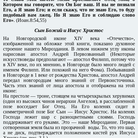
Котором вы говорите, что Он Бог ваш. И вы не познали
Его, а Я знаю Его; и если скажу, что не знаю Его, то буду
подобный вам лжец. Но Я знаю Его и соблюдаю слово
Его»
. (Иоан.8:54,55)
Сын Божий и Иисус Христос
На Новгородской иконе XIV века «Отечество»,
изображенной на обложке этой книги, показано духовное
строение нашего Мироздания. В левом нижнем углу иконы
нарисован апостол Андрей Первозванный (Некоторые
искусствоведы предполагают — апостол Филипп, потому что
в XIV веке, по их мнению, в Новгороде было много людей с
именем Филипп. Или похожий на него Фома). Побывавший
в Новгороде в 1 веке от рождества Христова, апостол Андрей
передал новгородцам много знаний от Первоисточника.
Часть этих знаний от лица апостола и отображена на этой
иконе:
На престоле — троне, стоящем на четырехкрылых херувимах
(один из высоких чинов иерархии Ангелов), в расслабленной
позе восседает Бог Отец. На Его коленях сидит в
симметричной позе Бог Сын — Иисус Христос. На коленях
Господа лежит шар с разноцветными слоями. Господь
поддерживает его руками. Это — наше Мироздание. Первая
сотворенная земля была из прозрачной воды. То, что это шар,
а не диск, подтверждается положением кистей рук Иисуса
Христа (см. рис. 3.1.).