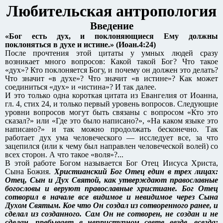
Любительская антропология
Введение
«Бог есть дух, и поклоняющиеся Ему должны
поклоняться в духе и истине.» (Иоан.4:24)
После прочтения этой цитаты у умных людей сразу
возникает много вопросов: Какой такой Бог? Что такое
«дух»? Кто поклоняется Богу, и почему он должен это делать?
Что значит «в духе»? Что значит «в истине»? Как может
соединиться «дух» и «истина»? И так далее.
И это только одна короткая цитата из Евангелия от Иоанна,
гл. 4, стих 24, и только первый уровень вопросов. Следующие
уровни вопросов могут быть связаны с вопросом «Кто это
сказал?» или «Где это было написано?», «На каком языке это
написано?» и так можно продолжать бесконечно. Так
работает дух ума человеческого — исследует все, за что
зацепился (или к чему был направлен человеческой волей) со
всех сторон. А что такое «воля»?...
В этой работе Богом называется Бог Отец Иисуса Христа,
Сына Божия.
Христианский Бог Отец един в трех лицах:
Отец, Сын и Дух Святой, как утверждают православные
богословы и веруют православные христиане. Бог Отец
сотворил в начале все видимое и невидимое через Сына
Духом Святым. Кое что Он создал из сотворенного ранее, и
сделал из созданного. Сам Он не сотворен, не создан и не
сделан, пребывает в неприступном свете везде, всегда: