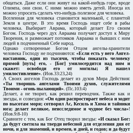
общаться. Даже если они живут на какой-нибудь горе, вроде
Олимпа, они свои. С ними можно иметь детей. Иногда их
можно упросить сделать что-нибудь полезное для человека.
Вселенная для человека становится маленькой, с планетой
Земля в центре. В это время Господь ищет себе в рабы
человека. Выбирает Аврама, который делает Его своим
Богом. Господь через дух Авраама получает доступ к Миру
Творения, и размножает потомков Авраама и бывших с ним
людей в подчиненный Себе народ.
Однако сотворенные Богом Отцом ангелы-хранители
человека Господу не подчиняются:
«Если есть у него Ангел-
наставник, один из тысячи, чтобы показать человеку
прямой [путь] его, - [Бог] умилосердится над ним и
скажет: освободи его от могилы; Я нашел
умилостивление»
. (Иов.33:23,24)
А Своих ангелов Господь делает из духов Мира Действия:
«Ты творишь ангелами Твоими духов, служителями
Твоими - огонь пылающий»
. (Пс.103:4)
Делает, а не творит, как решил переводчик. Также как и
звезды, и созвездия:
«Он один распростирает небеса и ходит
по высотам моря; сотворил Ас, Кесиль и Хима и тайники
юга; делает великое, неисследимое и чудное без числа»
!
(Иов.9:8-10)
Сравните с тем, как Бог Отец творил звезды:
«И сказал Бог:
да будут светила на тверди небесной для отделения дня от
ночи, и для знамений, и времен, и дней, и годов; и да будут