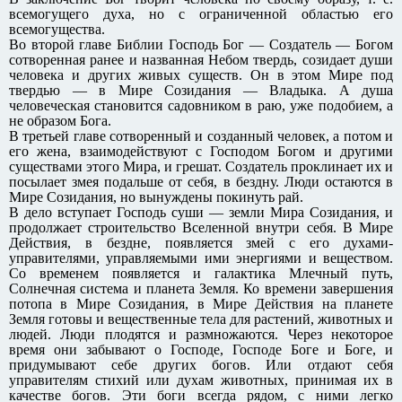
всемогущего духа, но с ограниченной областью его
всемогущества.
Во второй главе Библии Господь Бог — Создатель — Богом
сотворенная ранее и названная Небом твердь, созидает души
человека и других живых существ. Он в этом Мире под
твердью — в Мире Созидания — Владыка. А душа
человеческая становится садовником в раю, уже подобием, а
не образом Бога.
В третьей главе сотворенный и созданный человек, а потом и
его жена, взаимодействуют с Господом Богом и другими
существами этого Мира, и грешат. Создатель проклинает их и
посылает змея подальше от себя, в бездну. Люди остаются в
Мире Созидания, но вынуждены покинуть рай.
В дело вступает Господь суши — земли Мира Созидания, и
продолжает строительство Вселенной внутри себя. В Мире
Действия, в бездне, появляется змей с его духами-
управителями, управляемыми ими энергиями и веществом.
Со временем появляется и галактика Млечный путь,
Солнечная система и планета Земля. Ко времени завершения
потопа в Мире Созидания, в Мире Действия на планете
Земля готовы и вещественные тела для растений, животных и
людей. Люди плодятся и размножаются. Через некоторое
время они забывают о Господе, Господе Боге и Боге, и
придумывают себе других богов. Или отдают себя
управителям стихий или духам животных, принимая их в
качестве богов. Эти боги всегда рядом, с ними легко