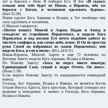
лет и боролся с Ним. И победил Его. И Бог
«И сказал:
отныне имя тебе будет не Иаков, а Израиль, ибо ты
боролся с Богом, и человеков одолевать будешь»
.
(Быт.32:28)
Иаков одолел Бога Авраама и Исаака, а Тот пообещал ему
силу одолевать и человеков.
О Моисее говорится:
«Потом взошел Моисей и Аарон, Надав и Авиуд и
семьдесят из старейшин Израилевых, и видели Бога
Израилева; и под ногами Его нечто подобное работе из
чистого сапфира и, как самое небо, ясное. И Он не простер
руки Своей на избранных из сынов Израилевых: они
видели Бога, и ели и пили»
. (Исх.24:9-11)
Иаков-Израиль, Моисей, Аарон и еще 72 человека по
Ветхому Завету видели Бога Авраама, Исаака и Иакова.
По Новому Завету:
«Бога не видел никто никогда;
Единородный Сын, сущий в недре Отчем, Он явил»
.
(Иоан.1:18)
Если верить Новому Завету, то напрашивается очевидный
вывод:
Господь, Бог Авраама, Исаака и Иакова, не является Богом
Отцом Иисуса Христа, Бога христиан, Который сотворил все
видимое и невидимое. А значит, и Господа, Бога Авраама,
Исаака и Иакова.