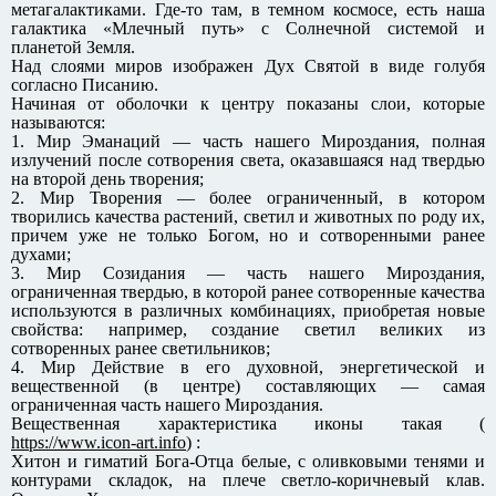
метагалактиками. Где-то там, в темном космосе, есть наша
галактика «Млечный путь» с Солнечной системой и
планетой Земля.
Над слоями миров изображен Дух Святой в виде голубя
согласно Писанию.
Начиная от оболочки к центру показаны слои, которые
называются:
1. Мир Эманаций — часть нашего Мироздания, полная
излучений после сотворения света, оказавшаяся над твердью
на второй день творения;
2. Мир Творения — более ограниченный, в котором
творились качества растений, светил и животных по роду их,
причем уже не только Богом, но и сотворенными ранее
духами;
3. Мир Созидания — часть нашего Мироздания,
ограниченная твердью, в которой ранее сотворенные качества
используются в различных комбинациях, приобретая новые
свойства: например, создание светил великих из
сотворенных ранее светильников;
4. Мир Действие в его духовной, энергетической и
вещественной (в центре) составляющих — самая
ограниченная часть нашего Мироздания.
Вещественная характеристика иконы такая (
https://www.icon-art.info
) :
Хитон и гиматий Бога-Отца белые, с оливковыми тенями и
контурами складок, на плече светло-коричневый клав.