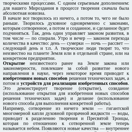
творческими процессами. С одним серьезным дополнением:
для нашего Мироздания в процессе творения сначала была
абсолютная новизна.
В начале все творилось из ничего, а потом то, чего не было
раньше. Творилось духовное одновременно с законами,
которым сотворенное, а потом и созданное, и сделанное будет
подчиняться. Так, день один управляет законом развития, в
том числе — по спирали. Утро и вечер — законом перехода
количества в качество: день — сумерки — ночь — рассвет —
следующий день и т.п. А творческие люди творят то, что
неизвестно на планете Земля или в отдельной стране, или на
конкретном предприятии.
Открытие
неизвестного ранее на Земле закона или
закономерности, повлекшее за собой развитие нового
направления в науке, через некоторое время приводит к
изобретениям новых способов
решения технических задач, а
потом и
устройств для реализации изобретенных способов
.
Это демонстрирует творение (открытие), созидание
(использование открытия для изобретения новых способов
решения технических задач) и делание (использование
нового способа для выполнения конкретной работы).
Например, сотворение из ничего земли — гигантской
многомерной капли духовной прозрачной жидкости — воды,
приводит к разделению творения и Пресвятой Троицы,
которая по отношению к сотворенной земле теперь
называется небом. Появляются новые качества — внутреннее