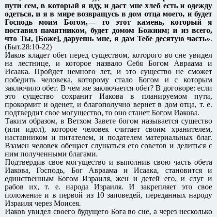
пути сем, в который я иду, и даст мне хлеб есть и одежду
одеться, и я в мире возвращусь в дом отца моего, и будет
Господь моим Богом,— то этот камень, который я
поставил памятником, будет домом Божиим; и из всего,
что Ты, [Боже], даруешь мне, я дам Тебе десятую часть»
.
(Быт.28:10-22)
Иаков кладет обет перед существом, которого во сне увидел
на лестнице, и которое назвало Себя Богом Авраама и
Исаака. Пройдет немного лет, и это существо не сможет
победить человека, которому стало Богом и с которым
заключило обет. В чем же заключается обет? В договоре: если
это существо сохранит Иакова в планируемом пути,
прокормит и оденет, и благополучно вернет в дом отца, т. е.
подтвердит свое могущество, то оно станет Богом Иакова.
Таким образом, в Ветхом Завете богом называется существо
(или идол), которое человек считает своим хранителем,
наставником и питателем, и подателем материальных благ.
Взамен человек обещает слушаться его советов и делиться с
ним полученными благами.
Подтвердив свое могущество и выполнив свою часть обета
Иакова, Господь, Бог Авраама и Исаака, становится и
единственным Богом Израиля, жен и детей его, и слуг и
рабов их, т. е. народа Израиля. И закрепляет это свое
положение и в первой из 10 заповедей, переданных народу
Израиля через Моисея.
Иаков увидел своего будущего Бога во сне, а через несколько