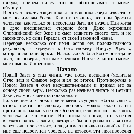
никуда, причем ничем это не обосновывает и может
обмануть.
И я стал искать защитника и помощника среди известных
мне по именам богов. Как ни странно, все они бросали
человека, как только он переставал быть им нужен. Или когда
в дело вмешивались старшие боги. Даже верховный
Олимпийский бог Зевс не смог защитить своего хоть и не
законного, но сына Геракла, от своей законной жены.
Перебрав несколько сот имен богов без положительного
результата, я вернулся к богочеловеку Иисусу Христу,
который своих не бросал. Насколько Он был Богом, я тогда не
знал, но поверил, что даже человек Иисус Христос сможет
мне помочь. И крестился.
Начало
Новый Завет я стал читать уже после крещения (молитвы
Отче наш и Символ веры знал до этого). Противоречия в
Новом Завете я счел несущественными и принял его за
основу своей веры. Несколько раз начинал читать и Ветхий
Завет, но Числа меня останавливали.
Больше всего в новой вере меня смущали работы святых
отцов: почти по любому вопросу можно было найти
противоположные мнения. Особенно, если вопросы касались
человека и его жизни. Но потом я понял, что мнения
высказывались людьми, которые были признаны святыми
через годы после этого, а люди имеют право на ошибку. Или
мне еще недоступен уровень, на котором эти противоречия