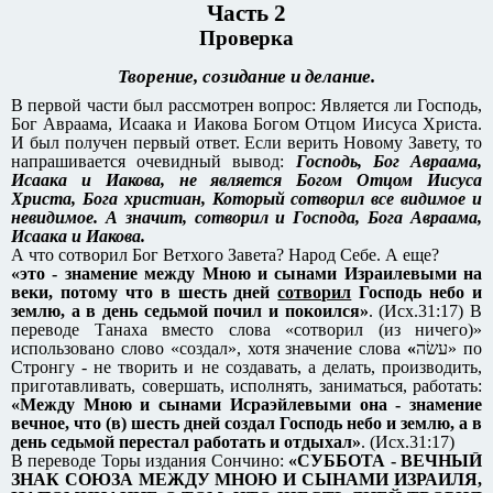
Часть 2
Проверка
Творение, созидание и делание.
В первой части был рассмотрен вопрос: Является ли Господь,
Бог Авраама, Исаака и Иакова Богом Отцом Иисуса Христа.
И был получен первый ответ. Если верить Новому Завету, то
напрашивается очевидный вывод:
Господь, Бог Авраама,
Исаака и Иакова, не является Богом Отцом Иисуса
Христа, Бога христиан, Который сотворил все видимое и
невидимое. А значит, сотворил и Господа, Бога Авраама,
Исаака и Иакова.
А что сотворил Бог Ветхого Завета? Народ Себе. А еще?
«это - знамение между Мною и сынами Израилевыми на
веки, потому что в шесть дней
сотворил
Господь небо и
землю, а в день седьмой почил и покоился»
. (Исх.31:17) В
переводе Танаха вместо слова «сотворил (из ничего)»
использовано слово «создал», хотя значение слова
«
עשׂה‎» по
Стронгу - не творить и не создавать, а делать, производить,
приготавливать, совершать, исполнять, заниматься, работать:
«Между Мною и сынами Исраэйлевыми она - знамение
вечное, что (в) шесть дней создал Господь небо и землю, а в
день седьмой перестал работать и отдыхал»
. (Исх.31:17)
В переводе Торы издания Сончино:
«СУББОТА - ВЕЧНЫЙ
ЗНАК СОЮЗА МЕЖДУ МНОЮ И СЫНАМИ ИЗРАИЛЯ,