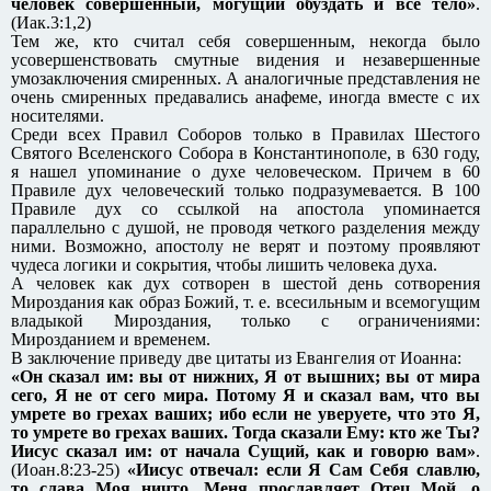
человек совершенный, могущий обуздать и все тело»
.
(Иак.3:1,2)
Тем же, кто считал себя совершенным, некогда было
усовершенствовать смутные видения и незавершенные
умозаключения смиренных. А аналогичные представления не
очень смиренных предавались анафеме, иногда вместе с их
носителями.
Среди всех Правил Соборов только в Правилах Шестого
Святого Вселенского Собора в Константинополе, в 630 году,
я нашел упоминание о духе человеческом. Причем в 60
Правиле дух человеческий только подразумевается. В 100
Правиле дух со ссылкой на апостола упоминается
параллельно с душой, не проводя четкого разделения между
ними. Возможно, апостолу не верят и поэтому проявляют
чудеса логики и сокрытия, чтобы лишить человека духа.
А человек как дух сотворен в шестой день сотворения
Мироздания как образ Божий, т. е. всесильным и всемогущим
владыкой Мироздания, только с ограничениями:
Мирозданием и временем.
В заключение приведу две цитаты из Евангелия от Иоанна:
«Он сказал им: вы от нижних, Я от вышних; вы от мира
сего, Я не от сего мира. Потому Я и сказал вам, что вы
умрете во грехах ваших; ибо если не уверуете, что это Я,
то умрете во грехах ваших. Тогда сказали Ему: кто же Ты?
Иисус сказал им: от начала Сущий, как и говорю вам»
.
(Иоан.8:23-25)
«Иисус отвечал: если Я Сам Себя славлю,
то слава Моя ничто. Меня прославляет Отец Мой, о