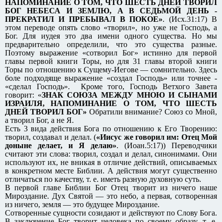
НАПОМИНАНИЕ О ТОМ, ЧТО ШЕСТЬ ДНЕЙ ТВОРИЛ
БОГ НЕБЕСА И ЗЕМЛЮ, А В СЕДЬМОЙ ДЕНЬ -
ПРЕКРАТИЛ И ПРЕБЫВАЛ В ПОКОЕ»
. (Исх.31:17) В
этом переводе опять слово «творил», но уже не Господь, а
Бог. Для иудея это два имени одного существа. Но мы
предварительно определили, что это существа разные.
Поэтому выражение «сотворил Бог» истинно для первой
главы первой книги Торы, но для 31 главы второй книги
Торы по отношению к Сущему-Иегове — сомнительно. Здесь
боле подходяще выражение «создал Господь» или точнее -
«сделал Господь». Кроме того, Господь Ветхого Завета
говорит: «
ЗНАК СОЮЗА МЕЖДУ МНОЮ И СЫНАМИ
ИЗРАИЛЯ, НАПОМИНАНИЕ О ТОМ, ЧТО ШЕСТЬ
ДНЕЙ ТВОРИЛ БОГ»
Обратили внимание? Союз со Мной,
а творил Бог, а не Я.
Есть 3 вида действия Бога по отношению к Его Творению:
творил, создавал и делал. (
«Иисус же говорил им: Отец Мой
доныне делает, и Я делаю»
. (Иоан.5:17)) Переводчики
считают эти слова: творил, создал и делал, синонимами. Они
используют их, не вникая в отличие действий, описываемых
в конкретном месте Библии. А действия могут существенно
отличаться по качеству, т. е. иметь разную духовную суть.
В первой главе Библии Бог Отец творит из ничего наше
Мироздание. Дух Святой — это небо, а первая, сотворенная
из ничего, земля — это будущее Мироздание.
Сотворенные сущности созидают и действуют по Слову Бога.
В заключение Бог творит человека по своему образу, т. е.