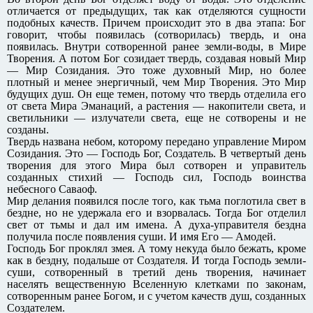
отличается от предыдущих, так как отделяются сущности
подобных качеств. Причем происходит это в два этапа: Бог
говорит, чтобы появилась (сотворилась) твердь, и она
появилась. Внутри сотворенной ранее земли-воды, в Мире
Творения. А потом Бог созидает твердь, создавая новый Мир
— Мир Созидания. Это тоже духовный Мир, но более
плотный и менее энергичный, чем Мир Творения. Это Мир
будущих душ. Он еще темен, потому что твердь отделила его
от света Мира Эманаций, а растения — накопители света, и
светильники — излучатели света, еще не сотворены и не
созданы.
Твердь названа небом, которому передано управление Миром
Созидания. Это — Господь Бог, Создатель. В четвертый день
творения для этого Мира был сотворен и управитель
созданных стихий — Господь сил, Господь воинства
небесного Саваоф.
Мир делания появился после того, как тьма поглотила свет в
бездне, но не удержала его и взорвалась. Тогда Бог отделил
свет от тьмы и дал им имена. А духа-управителя бездна
получила после появления суши. И имя Его — Амодей.
Господь Бог проклял змея. А тому некуда было бежать, кроме
как в бездну, подальше от Создателя. И тогда Господь земли-
суши, сотворенный в третий день творения, начинает
населять вещественную Вселенную клетками по законам,
сотворенным ранее Богом, и с учетом качеств душ, созданных
Создателем.