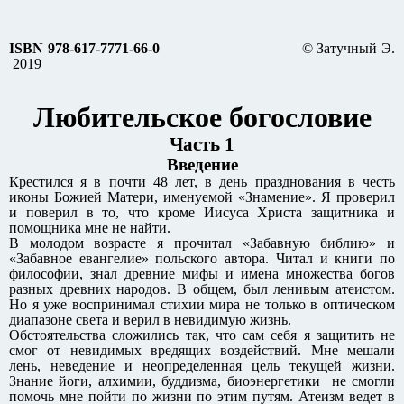
ISBN 978-617-7771-66-0
© Затучный Э.
2019
Любительское богословие
Часть 1
Введение
Крестился я в почти 48 лет, в день празднования в честь
иконы Божией Матери, именуемой «Знамение». Я проверил
и поверил в то, что кроме Иисуса Христа защитника и
помощника мне не найти.
В молодом возрасте я прочитал «Забавную библию» и
«Забавное евангелие» польского автора. Читал и книги по
философии, знал древние мифы и имена множества богов
разных древних народов. В общем, был ленивым атеистом.
Но я уже воспринимал стихии мира не только в оптическом
диапазоне света и верил в невидимую жизнь.
Обстоятельства сложились так, что сам себя я защитить не
смог от невидимых вредящих воздействий. Мне мешали
лень, неведение и неопределенная цель текущей жизни.
Знание йоги, алхимии, буддизма, биоэнергетики не смогли
помочь мне пойти по жизни по этим путям. Атеизм ведет в