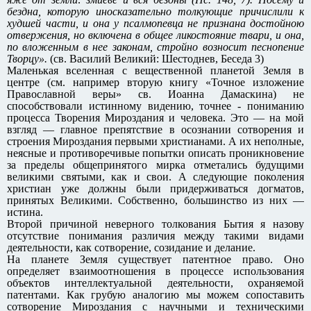
бездна, которую иносказательно толкующие причислили к
худшей части, и она у псалмопевца не признана достойною
отвержения, но включена в общее ликостояние твари, и она,
по вложенным в нее законам, стройно возносит песнопение
Творцу».
(св. Василий Великий: Шестоднев, Беседа 3)
Маленькая вселенная с вещественной планетой Земля в
центре (см. например вторую книгу «Точное изложение
Православной веры» св. Иоанна Дамаскина) не
способствовали истинному видению, точнее - пониманию
процесса Творения Мироздания и человека. Это — на мой
взгляд — главное препятствие в осознании сотворения и
строения Мироздания первыми христианами. А их неполные,
неясные и противоречивые попытки описать проникновение
за пределы общепринятого мирка отметались будущими
великими святыми, как и свои. А следующие поколения
христиан уже должны были придерживаться догматов,
принятых Великими. Собственно, большинство из них —
истина.
Второй причиной неверного толкования Бытия я назову
отсутствие понимания различия между такими видами
деятельности, как сотворение, созидание и делание.
На планете Земля существует патентное право. Оно
определяет взаимоотношения в процессе использования
объектов интеллектуальной деятельности, охраняемой
патентами. Как грубую аналогию мы можем сопоставить
сотворение Мироздания с научными и техническими