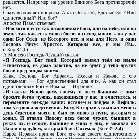
решаются. Например, на уровне Единого Бога противоречий
нет.
Сразу возникают вопросы: А кто Он такой, Единый Бог? Или
единственный? Или бог?
Апостол Павел отвечает:
«Ибо хотя и есть так называемые боги, или на небе, или на
земле, так как есть много богов и господ много, - но у нас
один Бог Отец, из Которого все, и мы для Него, и один
Господь Иисус Христос, Которым все, и мы Им»
.
(1Кор.8:5,6)
А Моисею Господь (Сущий) сказал:
«Я Господь, Бог твой, Который вывел тебя из земли
Египетской, из дома рабства, да не будет у тебя других
богов пред лицом моим»
.
Итак, Господь, Бог Авраама, Исаака и Иакова с его
потомками — Бог единственный для них. А как он стал
единственным Богом Иакова — Израиля?
«И сказал Иаков дому своему и всем бывшим с ним:
бросьте богов чужих, находящихся у вас, и очиститесь, и
перемените одежды ваши; встанем и пойдем в Вефиль;
там устрою я жертвенник Богу, Который услышал меня в
день бедствия моего и был со мною в пути, которым я
ходил. И отдали Иакову всех богов чужих, бывших в
руках их, и серьги, бывшие в ушах у них, и закопал их
Иаков под дубом, который близ Сихема»
. (Быт.35:2-4)
Народ Израиля принял Бога его как своего единственного