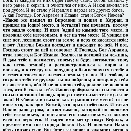
Бога. И каждый из них отдал Иакову своих богов, бывших у
него ранее, и серьги, и очистился от них. А Иаков закопал их
под дубом. И не стало у Израиля и народа его других богов.
А как Господь, Бог Авраама и Исаака, стал и Богом Иакова?
«Иаков же вышел из Вирсавии и пошел в Харран, и
пришел на [одно] место, и [остался] там ночевать, потому
что зашло солнце. И взял [один] из камней того места, и
положил себе изголовьем, и лег на том месте. И увидел во
сне: вот, лестница стоит на земле, а верх ее касается неба;
и вот, Ангелы Божии восходят и нисходят по ней. И вот,
Господь стоит на ней и говорит: Я Господь, Бог Авраама,
отца твоего, и Бог Исаака. Землю, на которой ты лежишь,
Я дам тебе и потомству твоему; и будет потомство твое,
как песок земной; и распространишься к морю и к
востоку, и к северу и к полудню; и благословятся в тебе и
в семени твоем все племена земные; и вот Я с тобою, и
сохраню тебя везде, куда ты ни пойдешь; и возвращу тебя
в сию землю, ибо Я не оставлю тебя, доколе не исполню
того, что Я сказал тебе. Иаков пробудился от сна своего и
сказал: истинно Господь присутствует на месте сем; а я не
знал! И убоялся и сказал: как страшно сие место! это не
иное что, как дом Божий, это врата небесные. И встал
Иаков рано утром, и взял камень, который он положил
себе изголовьем, и поставил его памятником, и возлил
елей на верх его. И нарек имя месту тому: Вефиль, а
прежнее имя того города было: Луз. И положил Иаков
обет, сказав: если Бог будет со мною и сохранит меня в