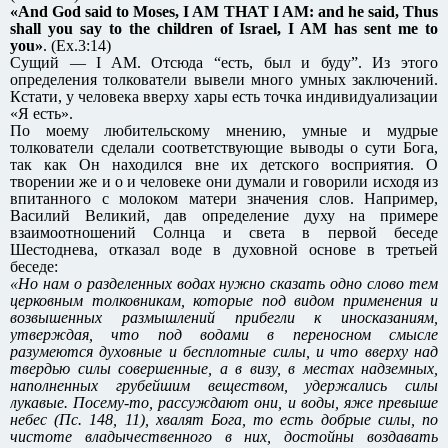
«And God said to Moses, I AM THAT I AM: and he said, Thus
shall you say to the children of Israel, I AM has sent me to
you»
. (Ex.3:14)
Сущий — I AM. Отсюда “есть, был и буду”. Из этого
определения толкователи вывели много умных заключений.
Кстати, у человека вверху хары есть точка индивидуализации
«Я есть».
По моему любительскому мнению, умные и мудрые
толкователи сделали соответствующие выводы о сути Бога,
так как Он находился вне их детского восприятия. О
творении же и о и человеке они думали и говорили исходя из
впитанного с молоком матери значения слов. Например,
Василий Великий, дав определение духу на примере
взаимоотношений Солнца и света в первой беседе
Шестоднева, отказал воде в духовной основе в третьей
беседе:
«Но нам о разделенных водах нужно сказать одно слово тем
церковным толковникам, которые под видом применения и
возвышенных размышлений прибегли к иносказаниям,
утверждая, что под водами в переносном смысле
разумеются духовные и бесплотные силы, и что вверху над
твердью силы совершенные, а в визу, в местах надземных,
наполненных грубейшим веществом, удержались силы
лукавые. Посему-то, рассуждают они, и воды, яже превыше
небес (Пс. 148, 11), хвалят Бога, то есть добрые силы, по
чистоте владычественного в них, достойны воздавать