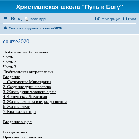
Христианская школа "Путь к Богу"
FAQ
Календарь
Регистрация
Вход
Список форумов
course2020
course2020
Любительское богословие
Часть 1
Часть 2
Часть 3
Любительская антропология
Введение
1. Сотворение Мироздания
2. Создание души человека
3. Жизнь души человека в раю
4. Физическая Вселенная
5. Жизнь человека вне рая до потопа
6. Жизнь в теле
7. Краткие выводы
Введение в курс
Беседа первая
Практические занятия