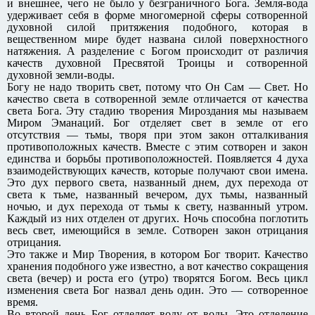
и внешнее, чего не было у безграничного Бога. Земля-вода
удерживает себя в форме многомерной сферы сотворенной
духовной силой притяжения подобного, которая в
вещественном мире будет названа силой поверхностного
натяжения. А разделение с Богом происходит от различия
качеств духовной Пресвятой Троицы и сотворенной
духовной земли-воды.
Богу не надо творить свет, потому что Он Сам — Свет. Но
качество света в сотворенной земле отличается от качества
света Бога. Эту стадию творения Мироздания мы называем
Миром Эманаций. Бог отделяет свет в земле от его
отсутствия — тьмы, творя при этом закон отталкивания
противоположных качеств. Вместе с этим сотворен и закон
единства и борьбы противоположностей. Появляется 4 духа
взаимодействующих качеств, которые получают свои имена.
Это дух первого света, названный днем, дух перехода от
света к тьме, названный вечером, дух тьмы, названный
ночью, и дух перехода от тьмы к свету, названный утром.
Каждый из них отделен от других. Ночь способна поглотить
весь свет, имеющийся в земле. Сотворен закон отрицания
отрицания.
Это также и Мир Творения, в котором Бог творит. Качество
хранения подобного уже известно, а вот качество сокращения
света (вечер) и роста его (утро) творятся Богом. Весь цикл
изменения света Бог назвал день один. Это — сотворенное
время.
Во второй день Бог отделяет воду от воды. Это отделение