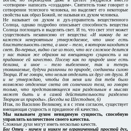
«сотворим» написать «создадим». Святитель тоже говорит о
сотворении телесного человека, но выделяет его некоторые
свойства как образ Божий, не называя их духом человека.
Не называет он духом и дух-управитель вещественного
Солнца, однако подробно описывает способность вещества
Солнца поглощать и выделять свет. И то, что свет этот может
существовать независимо от вещества:
«И никому да не
кажется невероятным утверждаемое, что иное есть
блистательность света, а иное – тело, в котором находится
свет. Во-первых, видно сие из того, что все сложное делится
у нас таким же образом на вмещающую сущность и на
приданное ей качество. Посему как по природе иное есть
белизна, а иное – тело выбеленное, так и теперь
упоминаемые, будучи различны по природе, соединены силою
Творца. И не говори, что нельзя отделить их друг от друга. Я
и не утверждаю, чтобы для меня или для тебя было
возможно отделение света от солнечного тела, но говорю
только, что представляющееся нам раздельным в мыслях
может быть и в самой действительности разделено
Творцом их природы». (Беседы на Шестоднев, 6)
Итак, по Василию Великому, и я с этим согласен, существует
вмещающая сущность и приданное ей качество.
Мы называем духом невидимую сущность, способную
управлять количеством своего качества.
Сложные духи могут иметь несколько качеств.
Бог Отец - ничем и никем не ограниченный простой дух,