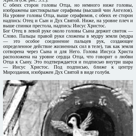
С обеих сторон головы Отца, но немного ниже головы,
изображены шестикрылые серафимы (высший чин Ангелов).
На уровне головы Отца, выше серафимов, с обеих ее сторон
надпись: Отец и Сын и Дух Святой. Ниже, на уровне плеч и
выше спинки престола, надпись: Иисус Христос.
Бог Отец в левой руке около головы Сына держит свиток —
Слово. Пальцы правой руки сложены в мудру земли (мудра
— это особое соединение пальцев рук, создающее
определенное действие жизненных сил в теле), так как земля
сотворена через Сына и для Него. Голова Иисуса Христа
расположена на уровне сердца Отца, что говорит о любви
Отца к Сыну. Это подтверждается и подписью внутри шара
— Иисус Христос. Под подписью, ближе к центру
Мироздания, изображен Дух Святой в виде голубя.