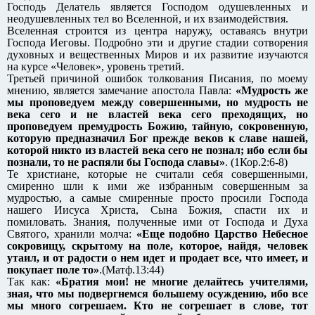
Господь Делатель является Господом одушевленных и
неодушевленных тел во Вселенной, и их взаимодействия.
Вселенная строится из центра наружу, оставаясь внутри
Господа Иеговы. Подробно эти и другие стадии сотворения
духовных и вещественных Миров и их развитие изучаются
на курсе «Человек», уровень третий.
Третьей причиной ошибок толкования Писания, по моему
мнению, является замечание апостола Павла:
«Мудрость же
мы проповедуем между совершенными, но мудрость не
века сего и не властей века сего преходящих, но
проповедуем премудрость Божию, тайную, сокровенную,
которую предназначил Бог прежде веков к славе нашей,
которой никто из властей века сего не познал; ибо если бы
познали, то не распяли бы Господа славы»
. (1Кор.2:6-8)
Те христиане, которые не считали себя совершенными,
смиренно шли к ими же избранным совершенным за
мудростью, а самые смиренные просто просили Господа
нашего Иисуса Христа, Сына Божия, спасти их и
помиловать. Знания, полученные ими от Господа и Духа
Святого, хранили молча:
«Еще подобно Царство Небесное
сокровищу, скрытому на поле, которое, найдя, человек
утаил, и от радости о нем идет и продает все, что имеет, и
покупает поле то»
.(Матф.13:44)
Так как:
«Братия мои! не многие делайтесь учителями,
зная, что мы подвергнемся большему осуждению, ибо все
мы много согрешаем. Кто не согрешает в слове, тот