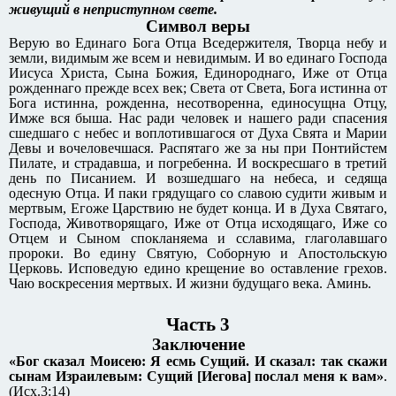
живущий в неприступном свете.
Символ веры
Верую во Единаго Бога Отца Вседержителя, Творца небу и
земли, видимым же всем и невидимым. И во единаго Господа
Иисуса Христа, Сына Божия, Единороднаго, Иже от Отца
рожденнаго прежде всех век; Света от Света, Бога истинна от
Бога истинна, рожденна, несотворенна, единосущна Отцу,
Имже вся быша. Нас ради человек и нашего ради спасения
сшедшаго с небес и воплотившагося от Духа Свята и Марии
Девы и вочеловечшася. Распятаго же за ны при Понтийстем
Пилате, и страдавша, и погребенна. И воскресшаго в третий
день по Писанием. И возшедшаго на небеса, и седяща
одесную Отца. И паки грядущаго со славою судити живым и
мертвым, Егоже Царствию не будет конца. И в Духа Святаго,
Господа, Животворящаго, Иже от Отца исходящаго, Иже со
Отцем и Сыном спокланяема и сславима, глаголавшаго
пророки. Во едину Святую, Соборную и Апостольскую
Церковь. Исповедую едино крещение во оставление грехов.
Чаю воскресения мертвых. И жизни будущаго века. Аминь.
Часть 3
Заключение
«Бог сказал Моисею: Я есмь Сущий. И сказал: так скажи
сынам Израилевым: Сущий [Иегова] послал меня к вам»
.
(Исх.3:14)