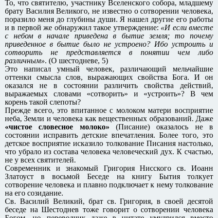
То, что святителю, участнику Вселенского собора, младшему
брату Василия Великого, не известно о сотворении человека,
поразило меня до глубины души. Я нашел другие его работы
и в первой же обнаружил такое утверждение:
«И если вместе
с небом в начале приведена в бытие земля; то почему
приведенное в бытие было не устроено? Ибо устроить и
сотворить не представляется в понятии чем либо
различным»
. (О шестодневе, 5)
Это написал умный человек, различающий мельчайшие
оттенки смысла слов, выражающих свойства Бога. И он
оказался не в состоянии различить свойства действий,
выражаемых словами «сотворить» и «устроить»? В чем
корень такой слепоты?
Прежде всего, это впитанное с молоком матери восприятие
неба, Земли и человека как вещественных образований. Даже
«чистое словесное молоко»
(Писание) оказалось не в
состоянии исправить детские впечатления. Более того, это
детское восприятие исказило толкование Писания настолько,
что убрало из состава человека человеческий дух. К счастью,
не у всех святителей.
Современник и знакомый Григория Нисского св. Иоанн
Златоуст в восьмой Беседе на книгу Бытия толкует
сотворение человека и плавно подключает к нему толкование
на его созидание.
Св. Василий Великий, брат св. Григория, в своей десятой
беседе на Шестоднев тоже говорит о сотворении человека
Богом, но переводчик даже в цитате умудрился вместо