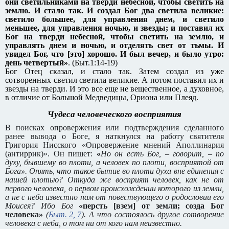
они светильниками на тверди небесной, чтобы светить на
землю. И стало так.
И создал Бог два светила великие:
светило большее, для управления днем, и светило
меньшее, для управления ночью, и звезды;
и поставил их
Бог на тверди небесной, чтобы светить на землю, и
управлять днем и ночью, и отделять свет от тьмы. И
увидел Бог, что [это] хорошо.
И был вечер, и было утро:
день четвертый»
. (Быт.1:14-19)
Бог Отец сказал, и стало так. Затем создал из уже
сотворенных светил светила великие. А потом поставил их и
звезды на тверди. И это все еще не вещественное, а духовное,
в отличие от Большой Медведицы, Ориона или Плеяд.
Чудеса человеческого восприятия
В поисках опровержения или подтверждения сделанного
ранее вывода о Боге, я наткнулся на работу святителя
Григория Нисского «Опровержение мнений Аполлинария
(антиррик)». Он пишет:
«
Но он есть Бог, – говорит, – по
духу, бывшему во плоти, а человек по плоти, восприятой от
Бога». Опять, что такое бытие во плоти духа вне единения с
нашей плотью? Откуда же восприят человек, как не от
первого человека, о первом происхождении которого из земли,
а не с неба известно нам от повествующего о родословии его
Моисея? Ибо Бог
«персть [взем] от земли; созда Бог
человека»
(
Быт. 2, 7
). А что состоялось другое сотворение
человека с неба, о том ни от кого нам неизвестно.