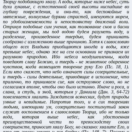
Творцу подобающую хвалу. А воды, которые ниже небес, суть
духи лукавые, с естественной своей высоты ниспадшие во
глубину повреждения, и они-то, как беспокойные и
мятежные, волнуемые бурями страстей, именуются морем,
по удобоизменяемости и непостоянству движений воли.
Отринув подобные сим учения, как толкование снов и басни
старых женщин, мы под водою будем разуметь воду, и
разделение, произведенное твердью, будем принимать
сообразно с изложенною выше причиною. Хотя к славословию
общего всех Владыки приобщаются иногда и воды, яже
превыше небес, однако же на сем основании не признаем их
разумною природою. Ибо небеса неодушевленны, когда
поведают славу Божию, и твердь - не животное одаренное
чувством, когда возвещает творение руку Его (Пс. 18, 1).
Если кто скажет, что небо означает силы созерцательные,
и твердь - силы деятельные, приводящие в исполнение, что
прилично, то принимаем cиe, как остроумное слово, но не
согласимся вполне, чтобы оно было истинно. Иначе и роса, и
слана, и студь, и зной, которым у Даниила (Дан. 3, 64-72)
повелевается хвалить Зиждителя всяческих, будут природы
умные и невидимые. Напротив того, и в сих творениях
людьми, имеющими ум, созерцательно постигнутый закон
служит восполнением к славословию Творца, ибо не только
вода, которая выше небес, как удостоенная
преимущественной чести по превосходству своих
совершенств, приносит хвалу Богу, но сказано: хвалите Его, и
яже от земли: змиеве и вся бездны (Пс. 148, 7). Посему и