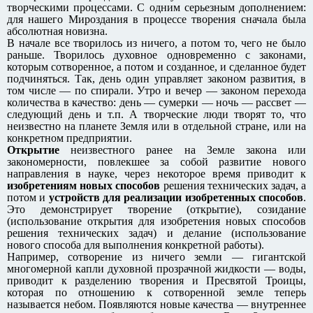
творческими процессами. С одним серьезным дополнением:
для нашего Мироздания в процессе творения сначала была
абсолютная новизна.
В начале все творилось из ничего, а потом то, чего не было
раньше. Творилось духовное одновременно с законами,
которым сотворенное, а потом и созданное, и сделанное будет
подчиняться. Так, день один управляет законом развития, в
том числе — по спирали. Утро и вечер — законом перехода
количества в качество: день — сумерки — ночь — рассвет —
следующий день и т.п. А творческие люди творят то, что
неизвестно на планете Земля или в отдельной стране, или на
конкретном предприятии.
Открытие
неизвестного ранее на Земле закона или
закономерности, повлекшее за собой развитие нового
направления в науке, через некоторое время приводит к
изобретениям новых способов
решения технических задач, а
потом и
устройств для реализации изобретенных способов
.
Это демонстрирует творение (открытие), созидание
(использование открытия для изобретения новых способов
решения технических задач) и делание (использование
нового способа для выполнения конкретной работы).
Например, сотворение из ничего земли — гигантской
многомерной капли духовной прозрачной жидкости — воды,
приводит к разделению творения и Пресвятой Троицы,
которая по отношению к сотворенной земле теперь
называется небом. Появляются новые качества — внутреннее