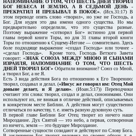
НАПОМИНАНИЕ О ТОМ, ЧТО ШЕСТЬ ДНЕЙ ТВОРИЛ
БОГ НЕБЕСА И ЗЕМЛЮ, А В СЕДЬМОЙ ДЕНЬ -
ПРЕКРАТИЛ И ПРЕБЫВАЛ В ПОКОЕ»
. (Исх.31:17) В
этом переводе опять слово «творил», но уже не Господь, а
Бог. Для иудея это два имени одного существа. Но мы
предварительно определили, что это существа разные.
Поэтому выражение «сотворил Бог» истинно для первой
главы первой книги Торы, но для 31 главы второй книги
Торы по отношению к Сущему-Иегове — сомнительно. Здесь
боле подходяще выражение «создал Господь» или точнее -
«сделал Господь». Кроме того, Господь Ветхого Завета
говорит: «
ЗНАК СОЮЗА МЕЖДУ МНОЮ И СЫНАМИ
ИЗРАИЛЯ, НАПОМИНАНИЕ О ТОМ, ЧТО ШЕСТЬ
ДНЕЙ ТВОРИЛ БОГ»
Обратили внимание? Союз со Мной,
а творил Бог, а не Я.
Есть 3 вида действия Бога по отношению к Его Творению:
творил, создавал и делал. (
«Иисус же говорил им: Отец Мой
доныне делает, и Я делаю»
. (Иоан.5:17)) Переводчики
считают эти слова: творил, создал и делал, синонимами. Они
используют их, не вникая в отличие действий, описываемых
в конкретном месте Библии. А действия могут существенно
отличаться по качеству, т. е. иметь разную духовную суть.
В первой главе Библии Бог Отец творит из ничего наше
Мироздание. Дух Святой — это небо, а первая, сотворенная
из ничего, земля — это будущее Мироздание.
Сотворенные сущности созидают и действуют по Слову Бога.
В заключение Бог творит человека по своему образу, т. е.