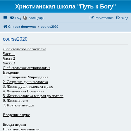
Христианская школа "Путь к Богу"
FAQ
Календарь
Регистрация
Вход
Список форумов
course2020
course2020
Любительское богословие
Часть 1
Часть 2
Часть 3
Любительская антропология
Введение
1. Сотворение Мироздания
2. Создание души человека
3. Жизнь души человека в раю
4. Физическая Вселенная
5. Жизнь человека вне рая до потопа
6. Жизнь в теле
7. Краткие выводы
Введение в курс
Беседа первая
Практические занятия