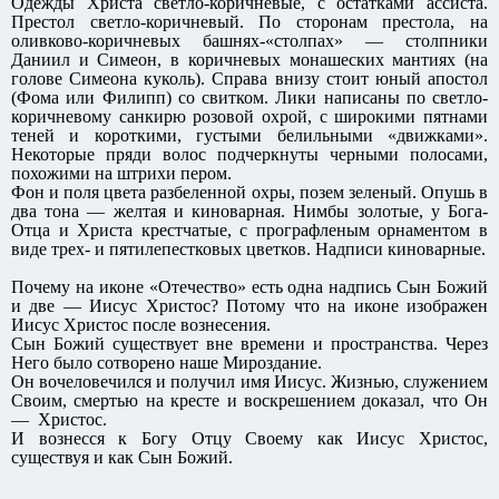
Одежды Христа светло-коричневые, с остатками ассиста.
Престол светло-коричневый. По сторонам престола, на
оливково-коричневых башнях-«столпах» — столпники
Даниил и Симеон, в коричневых монашеских мантиях (на
голове Симеона куколь). Справа внизу стоит юный апостол
(Фома или Филипп) со свитком. Лики написаны по светло-
коричневому санкирю розовой охрой, с широкими пятнами
теней и короткими, густыми белильными «движками».
Некоторые пряди волос подчеркнуты черными полосами,
похожими на штрихи пером.
Фон и поля цвета разбеленной охры, позем зеленый. Опушь в
два тона — желтая и киноварная. Нимбы золотые, у Бога-
Отца и Христа крестчатые, с прографленым орнаментом в
виде трех- и пятилепестковых цветков. Надписи киноварные.
Почему на иконе «Отечество» есть одна надпись Сын Божий
и две — Иисус Христос? Потому что на иконе изображен
Иисус Христос после вознесения.
Сын Божий существует вне времени и пространства. Через
Него было сотворено наше Мироздание.
Он вочеловечился и получил имя Иисус. Жизнью, служением
Своим, смертью на кресте и воскрешением доказал, что Он
— Христос.
И вознесся к Богу Отцу Своему как Иисус Христос,
существуя и как Сын Божий.