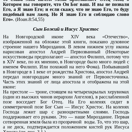
Котором вы говорите, что Он Бог ваш. И вы не познали
Его, а Я знаю Его; и если скажу, что не знаю Его, то буду
подобный вам лжец. Но Я знаю Его и соблюдаю слово
Его»
. (Иоан.8:54,55)
Сын Божий и Иисус Христос
На Новгородской иконе XIV века «Отечество»,
изображенной на обложке этой книги, показано духовное
строение нашего Мироздания. В левом нижнем углу иконы
нарисован апостол Андрей Первозванный (Некоторые
искусствоведы предполагают — апостол Филипп, потому что
в XIV веке, по их мнению, в Новгороде было много людей с
именем Филипп. Или похожий на него Фома). Побывавший
в Новгороде в 1 веке от рождества Христова, апостол Андрей
передал новгородцам много знаний от Первоисточника.
Часть этих знаний от лица апостола и отображена на этой
иконе:
На престоле — троне, стоящем на четырехкрылых херувимах
(один из высоких чинов иерархии Ангелов), в расслабленной
позе восседает Бог Отец. На Его коленях сидит в
симметричной позе Бог Сын — Иисус Христос. На коленях
Господа лежит шар с разноцветными слоями. Господь
поддерживает его руками. Это — наше Мироздание. Первая
сотворенная земля была из прозрачной воды. То, что это шар,
а не диск, подтверждается положением кистей рук Иисуса
Христа (см. рис. 3.1.).