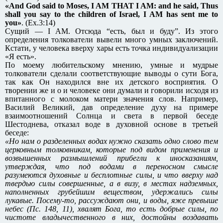
«And God said to Moses, I AM THAT I AM: and he said, Thus
shall you say to the children of Israel, I AM has sent me to
you»
. (Ex.3:14)
Сущий — I AM. Отсюда “есть, был и буду”. Из этого
определения толкователи вывели много умных заключений.
Кстати, у человека вверху хары есть точка индивидуализации
«Я есть».
По моему любительскому мнению, умные и мудрые
толкователи сделали соответствующие выводы о сути Бога,
так как Он находился вне их детского восприятия. О
творении же и о и человеке они думали и говорили исходя из
впитанного с молоком матери значения слов. Например,
Василий Великий, дав определение духу на примере
взаимоотношений Солнца и света в первой беседе
Шестоднева, отказал воде в духовной основе в третьей
беседе:
«Но нам о разделенных водах нужно сказать одно слово тем
церковным толковникам, которые под видом применения и
возвышенных размышлений прибегли к иносказаниям,
утверждая, что под водами в переносном смысле
разумеются духовные и бесплотные силы, и что вверху над
твердью силы совершенные, а в визу, в местах надземных,
наполненных грубейшим веществом, удержались силы
лукавые. Посему-то, рассуждают они, и воды, яже превыше
небес (Пс. 148, 11), хвалят Бога, то есть добрые силы, по
чистоте владычественного в них, достойны воздавать