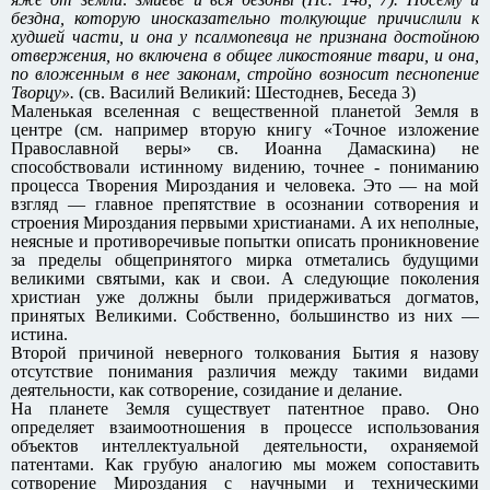
бездна, которую иносказательно толкующие причислили к
худшей части, и она у псалмопевца не признана достойною
отвержения, но включена в общее ликостояние твари, и она,
по вложенным в нее законам, стройно возносит песнопение
Творцу».
(св. Василий Великий: Шестоднев, Беседа 3)
Маленькая вселенная с вещественной планетой Земля в
центре (см. например вторую книгу «Точное изложение
Православной веры» св. Иоанна Дамаскина) не
способствовали истинному видению, точнее - пониманию
процесса Творения Мироздания и человека. Это — на мой
взгляд — главное препятствие в осознании сотворения и
строения Мироздания первыми христианами. А их неполные,
неясные и противоречивые попытки описать проникновение
за пределы общепринятого мирка отметались будущими
великими святыми, как и свои. А следующие поколения
христиан уже должны были придерживаться догматов,
принятых Великими. Собственно, большинство из них —
истина.
Второй причиной неверного толкования Бытия я назову
отсутствие понимания различия между такими видами
деятельности, как сотворение, созидание и делание.
На планете Земля существует патентное право. Оно
определяет взаимоотношения в процессе использования
объектов интеллектуальной деятельности, охраняемой
патентами. Как грубую аналогию мы можем сопоставить
сотворение Мироздания с научными и техническими