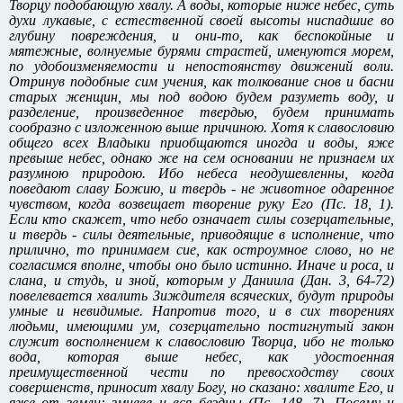
Творцу подобающую хвалу. А воды, которые ниже небес, суть
духи лукавые, с естественной своей высоты ниспадшие во
глубину повреждения, и они-то, как беспокойные и
мятежные, волнуемые бурями страстей, именуются морем,
по удобоизменяемости и непостоянству движений воли.
Отринув подобные сим учения, как толкование снов и басни
старых женщин, мы под водою будем разуметь воду, и
разделение, произведенное твердью, будем принимать
сообразно с изложенною выше причиною. Хотя к славословию
общего всех Владыки приобщаются иногда и воды, яже
превыше небес, однако же на сем основании не признаем их
разумною природою. Ибо небеса неодушевленны, когда
поведают славу Божию, и твердь - не животное одаренное
чувством, когда возвещает творение руку Его (Пс. 18, 1).
Если кто скажет, что небо означает силы созерцательные,
и твердь - силы деятельные, приводящие в исполнение, что
прилично, то принимаем cиe, как остроумное слово, но не
согласимся вполне, чтобы оно было истинно. Иначе и роса, и
слана, и студь, и зной, которым у Даниила (Дан. 3, 64-72)
повелевается хвалить Зиждителя всяческих, будут природы
умные и невидимые. Напротив того, и в сих творениях
людьми, имеющими ум, созерцательно постигнутый закон
служит восполнением к славословию Творца, ибо не только
вода, которая выше небес, как удостоенная
преимущественной чести по превосходству своих
совершенств, приносит хвалу Богу, но сказано: хвалите Его, и
яже от земли: змиеве и вся бездны (Пс. 148, 7). Посему и