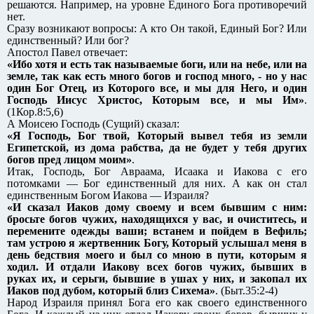
решаются. Например, на уровне Единого Бога противоречий
нет.
Сразу возникают вопросы: А кто Он такой, Единый Бог? Или
единственный? Или бог?
Апостол Павел отвечает:
«Ибо хотя и есть так называемые боги, или на небе, или на
земле, так как есть много богов и господ много, - но у нас
один Бог Отец, из Которого все, и мы для Него, и один
Господь Иисус Христос, Которым все, и мы Им»
.
(1Кор.8:5,6)
А Моисею Господь (Сущий) сказал:
«Я Господь, Бог твой, Который вывел тебя из земли
Египетской, из дома рабства, да не будет у тебя других
богов пред лицом моим»
.
Итак, Господь, Бог Авраама, Исаака и Иакова с его
потомками — Бог единственный для них. А как он стал
единственным Богом Иакова — Израиля?
«И сказал Иаков дому своему и всем бывшим с ним:
бросьте богов чужих, находящихся у вас, и очиститесь, и
перемените одежды ваши; встанем и пойдем в Вефиль;
там устрою я жертвенник Богу, Который услышал меня в
день бедствия моего и был со мною в пути, которым я
ходил. И отдали Иакову всех богов чужих, бывших в
руках их, и серьги, бывшие в ушах у них, и закопал их
Иаков под дубом, который близ Сихема»
. (Быт.35:2-4)
Народ Израиля принял Бога его как своего единственного