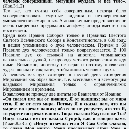
человек совершенный, могущий обуздать и все тело»
.
(Иак.3:1,2)
Тем же, кто считал себя совершенным, некогда было
усовершенствовать смутные видения и незавершенные
умозаключения смиренных. А аналогичные представления не
очень смиренных предавались анафеме, иногда вместе с их
носителями.
Среди всех Правил Соборов только в Правилах Шестого
Святого Вселенского Собора в Константинополе, в 630 году,
я нашел упоминание о духе человеческом. Причем в 60
Правиле дух человеческий только подразумевается. В 100
Правиле дух со ссылкой на апостола упоминается
параллельно с душой, не проводя четкого разделения между
ними. Возможно, апостолу не верят и поэтому проявляют
чудеса логики и сокрытия, чтобы лишить человека духа.
А человек как дух сотворен в шестой день сотворения
Мироздания как образ Божий, т. е. всесильным и всемогущим
владыкой Мироздания, только с ограничениями:
Мирозданием и временем.
В заключение приведу две цитаты из Евангелия от Иоанна:
«Он сказал им: вы от нижних, Я от вышних; вы от мира
сего, Я не от сего мира. Потому Я и сказал вам, что вы
умрете во грехах ваших; ибо если не уверуете, что это Я,
то умрете во грехах ваших. Тогда сказали Ему: кто же Ты?
Иисус сказал им: от начала Сущий, как и говорю вам»
.
(Иоан.8:23-25)
«Иисус отвечал: если Я Сам Себя славлю,
то слава Моя ничто. Меня прославляет Отец Мой, о