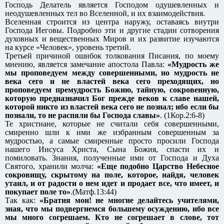
Господь Делатель является Господом одушевленных и
неодушевленных тел во Вселенной, и их взаимодействия.
Вселенная строится из центра наружу, оставаясь внутри
Господа Иеговы. Подробно эти и другие стадии сотворения
духовных и вещественных Миров и их развитие изучаются
на курсе «Человек», уровень третий.
Третьей причиной ошибок толкования Писания, по моему
мнению, является замечание апостола Павла:
«Мудрость же
мы проповедуем между совершенными, но мудрость не
века сего и не властей века сего преходящих, но
проповедуем премудрость Божию, тайную, сокровенную,
которую предназначил Бог прежде веков к славе нашей,
которой никто из властей века сего не познал; ибо если бы
познали, то не распяли бы Господа славы»
. (1Кор.2:6-8)
Те христиане, которые не считали себя совершенными,
смиренно шли к ими же избранным совершенным за
мудростью, а самые смиренные просто просили Господа
нашего Иисуса Христа, Сына Божия, спасти их и
помиловать. Знания, полученные ими от Господа и Духа
Святого, хранили молча:
«Еще подобно Царство Небесное
сокровищу, скрытому на поле, которое, найдя, человек
утаил, и от радости о нем идет и продает все, что имеет, и
покупает поле то»
.(Матф.13:44)
Так как:
«Братия мои! не многие делайтесь учителями,
зная, что мы подвергнемся большему осуждению, ибо все
мы много согрешаем. Кто не согрешает в слове, тот