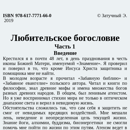
ISBN 978-617-7771-66-0
© Затучный Э.
2019
Любительское богословие
Часть 1
Введение
Крестился я в почти 48 лет, в день празднования в честь
иконы Божией Матери, именуемой «Знамение». Я проверил
и поверил в то, что кроме Иисуса Христа защитника и
помощника мне не найти.
В молодом возрасте я прочитал «Забавную библию» и
«Забавное евангелие» польского автора. Читал и книги по
философии, знал древние мифы и имена множества богов
разных древних народов. В общем, был ленивым атеистом.
Но я уже воспринимал стихии мира не только в оптическом
диапазоне света и верил в невидимую жизнь.
Обстоятельства сложились так, что сам себя я защитить не
смог от невидимых вредящих воздействий. Мне мешали
лень, неведение и неопределенная цель текущей жизни.
Знание йоги, алхимии, буддизма, биоэнергетики не смогли
помочь мне пойти по жизни по этим путям. Атеизм ведет в