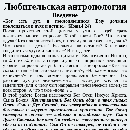
Любительская антропология
Введение
«Бог есть дух, и поклоняющиеся Ему должны
поклоняться в духе и истине.» (Иоан.4:24)
После прочтения этой цитаты у умных людей сразу
возникает много вопросов: Какой такой Бог? Что такое
«дух»? Кто поклоняется Богу, и почему он должен это делать?
Что значит «в духе»? Что значит «в истине»? Как может
соединиться «дух» и «истина»? И так далее.
И это только одна короткая цитата из Евангелия от Иоанна,
гл. 4, стих 24, и только первый уровень вопросов. Следующие
уровни вопросов могут быть связаны с вопросом «Кто это
сказал?» или «Где это было написано?», «На каком языке это
написано?» и так можно продолжать бесконечно. Так
работает дух ума человеческого — исследует все, за что
зацепился (или к чему был направлен человеческой волей) со
всех сторон. А что такое «воля»?...
В этой работе Богом называется Бог Отец Иисуса Христа,
Сына Божия.
Христианский Бог Отец един в трех лицах:
Отец, Сын и Дух Святой, как утверждают православные
богословы и веруют православные христиане. Бог Отец
сотворил в начале все видимое и невидимое через Сына
Духом Святым. Кое что Он создал из сотворенного ранее, и
сделал из созданного. Сам Он не сотворен, не создан и не
сделан, пребывает в неприступном свете везде, всегда: