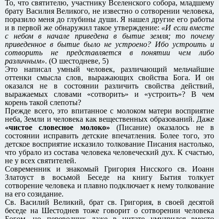
То, что святителю, участнику Вселенского собора, младшему
брату Василия Великого, не известно о сотворении человека,
поразило меня до глубины души. Я нашел другие его работы
и в первой же обнаружил такое утверждение:
«И если вместе
с небом в начале приведена в бытие земля; то почему
приведенное в бытие было не устроено? Ибо устроить и
сотворить не представляется в понятии чем либо
различным»
. (О шестодневе, 5)
Это написал умный человек, различающий мельчайшие
оттенки смысла слов, выражающих свойства Бога. И он
оказался не в состоянии различить свойства действий,
выражаемых словами «сотворить» и «устроить»? В чем
корень такой слепоты?
Прежде всего, это впитанное с молоком матери восприятие
неба, Земли и человека как вещественных образований. Даже
«чистое словесное молоко»
(Писание) оказалось не в
состоянии исправить детские впечатления. Более того, это
детское восприятие исказило толкование Писания настолько,
что убрало из состава человека человеческий дух. К счастью,
не у всех святителей.
Современник и знакомый Григория Нисского св. Иоанн
Златоуст в восьмой Беседе на книгу Бытия толкует
сотворение человека и плавно подключает к нему толкование
на его созидание.
Св. Василий Великий, брат св. Григория, в своей десятой
беседе на Шестоднев тоже говорит о сотворении человека
Богом, но переводчик даже в цитате умудрился вместо