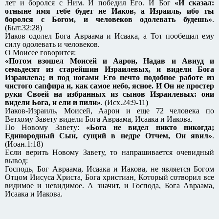
лет и боролся с Ним. И победил Его. И Бог
«И сказал:
отныне имя тебе будет не Иаков, а Израиль, ибо ты
боролся с Богом, и человеков одолевать будешь»
.
(Быт.32:28)
Иаков одолел Бога Авраама и Исаака, а Тот пообещал ему
силу одолевать и человеков.
О Моисее говорится:
«Потом взошел Моисей и Аарон, Надав и Авиуд и
семьдесят из старейшин Израилевых, и видели Бога
Израилева; и под ногами Его нечто подобное работе из
чистого сапфира и, как самое небо, ясное. И Он не простер
руки Своей на избранных из сынов Израилевых: они
видели Бога, и ели и пили»
. (Исх.24:9-11)
Иаков-Израиль, Моисей, Аарон и еще 72 человека по
Ветхому Завету видели Бога Авраама, Исаака и Иакова.
По Новому Завету:
«Бога не видел никто никогда;
Единородный Сын, сущий в недре Отчем, Он явил»
.
(Иоан.1:18)
Если верить Новому Завету, то напрашивается очевидный
вывод:
Господь, Бог Авраама, Исаака и Иакова, не является Богом
Отцом Иисуса Христа, Бога христиан, Который сотворил все
видимое и невидимое. А значит, и Господа, Бога Авраама,
Исаака и Иакова.