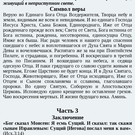
живущий в неприступном свете.
Символ веры
Верую во Единаго Бога Отца Вседержителя, Творца небу и
земли, видимым же всем и невидимым. И во единаго Господа
Иисуса Христа, Сына Божия, Единороднаго, Иже от Отца
рожденнаго прежде всех век; Света от Света, Бога истинна от
Бога истинна, рожденна, несотворенна, единосущна Отцу,
Имже вся быша. Нас ради человек и нашего ради спасения
сшедшаго с небес и воплотившагося от Духа Свята и Марии
Девы и вочеловечшася. Распятаго же за ны при Понтийстем
Пилате, и страдавша, и погребенна. И воскресшаго в третий
день по Писанием. И возшедшаго на небеса, и седяща
одесную Отца. И паки грядущаго со славою судити живым и
мертвым, Егоже Царствию не будет конца. И в Духа Святаго,
Господа, Животворящаго, Иже от Отца исходящаго, Иже со
Отцем и Сыном спокланяема и сславима, глаголавшаго
пророки. Во едину Святую, Соборную и Апостольскую
Церковь. Исповедую едино крещение во оставление грехов.
Чаю воскресения мертвых. И жизни будущаго века. Аминь.
Часть 3
Заключение
«Бог сказал Моисею: Я есмь Сущий. И сказал: так скажи
сынам Израилевым: Сущий [Иегова] послал меня к вам»
.
(Исх.3:14)