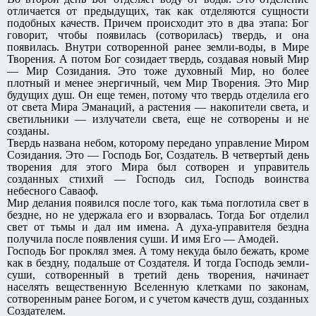
отличается от предыдущих, так как отделяются сущности
подобных качеств. Причем происходит это в два этапа: Бог
говорит, чтобы появилась (сотворилась) твердь, и она
появилась. Внутри сотворенной ранее земли-воды, в Мире
Творения. А потом Бог созидает твердь, создавая новый Мир
— Мир Созидания. Это тоже духовный Мир, но более
плотный и менее энергичный, чем Мир Творения. Это Мир
будущих душ. Он еще темен, потому что твердь отделила его
от света Мира Эманаций, а растения — накопители света, и
светильники — излучатели света, еще не сотворены и не
созданы.
Твердь названа небом, которому передано управление Миром
Созидания. Это — Господь Бог, Создатель. В четвертый день
творения для этого Мира был сотворен и управитель
созданных стихий — Господь сил, Господь воинства
небесного Саваоф.
Мир делания появился после того, как тьма поглотила свет в
бездне, но не удержала его и взорвалась. Тогда Бог отделил
свет от тьмы и дал им имена. А духа-управителя бездна
получила после появления суши. И имя Его — Амодей.
Господь Бог проклял змея. А тому некуда было бежать, кроме
как в бездну, подальше от Создателя. И тогда Господь земли-
суши, сотворенный в третий день творения, начинает
населять вещественную Вселенную клетками по законам,
сотворенным ранее Богом, и с учетом качеств душ, созданных
Создателем.