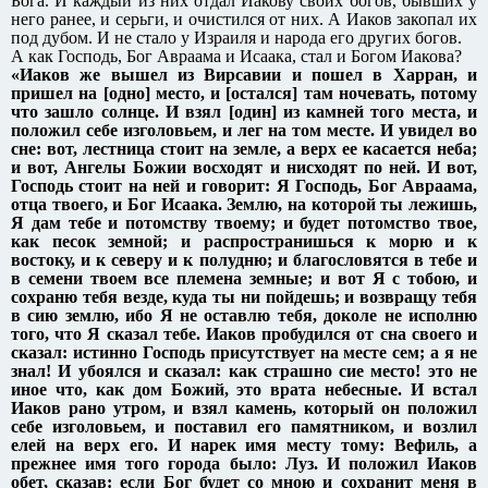
Бога. И каждый из них отдал Иакову своих богов, бывших у
него ранее, и серьги, и очистился от них. А Иаков закопал их
под дубом. И не стало у Израиля и народа его других богов.
А как Господь, Бог Авраама и Исаака, стал и Богом Иакова?
«Иаков же вышел из Вирсавии и пошел в Харран, и
пришел на [одно] место, и [остался] там ночевать, потому
что зашло солнце. И взял [один] из камней того места, и
положил себе изголовьем, и лег на том месте. И увидел во
сне: вот, лестница стоит на земле, а верх ее касается неба;
и вот, Ангелы Божии восходят и нисходят по ней. И вот,
Господь стоит на ней и говорит: Я Господь, Бог Авраама,
отца твоего, и Бог Исаака. Землю, на которой ты лежишь,
Я дам тебе и потомству твоему; и будет потомство твое,
как песок земной; и распространишься к морю и к
востоку, и к северу и к полудню; и благословятся в тебе и
в семени твоем все племена земные; и вот Я с тобою, и
сохраню тебя везде, куда ты ни пойдешь; и возвращу тебя
в сию землю, ибо Я не оставлю тебя, доколе не исполню
того, что Я сказал тебе. Иаков пробудился от сна своего и
сказал: истинно Господь присутствует на месте сем; а я не
знал! И убоялся и сказал: как страшно сие место! это не
иное что, как дом Божий, это врата небесные. И встал
Иаков рано утром, и взял камень, который он положил
себе изголовьем, и поставил его памятником, и возлил
елей на верх его. И нарек имя месту тому: Вефиль, а
прежнее имя того города было: Луз. И положил Иаков
обет, сказав: если Бог будет со мною и сохранит меня в