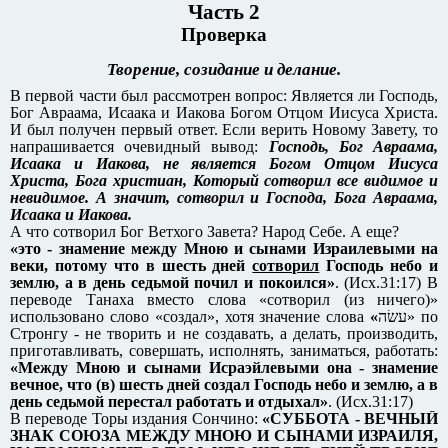
Часть 2
Проверка
Творение, созидание и делание.
В первой части был рассмотрен вопрос: Является ли Господь,
Бог Авраама, Исаака и Иакова Богом Отцом Иисуса Христа.
И был получен первый ответ. Если верить Новому Завету, то
напрашивается очевидный вывод:
Господь, Бог Авраама,
Исаака и Иакова, не является Богом Отцом Иисуса
Христа, Бога христиан, Который сотворил все видимое и
невидимое. А значит, сотворил и Господа, Бога Авраама,
Исаака и Иакова.
А что сотворил Бог Ветхого Завета? Народ Себе. А еще?
«это - знамение между Мною и сынами Израилевыми на
веки, потому что в шесть дней
сотворил
Господь небо и
землю, а в день седьмой почил и покоился»
. (Исх.31:17) В
переводе Танаха вместо слова «сотворил (из ничего)»
использовано слово «создал», хотя значение слова
«
עשׂה‎» по
Стронгу - не творить и не создавать, а делать, производить,
приготавливать, совершать, исполнять, заниматься, работать:
«Между Мною и сынами Исраэйлевыми она - знамение
вечное, что (в) шесть дней создал Господь небо и землю, а в
день седьмой перестал работать и отдыхал»
. (Исх.31:17)
В переводе Торы издания Сончино:
«СУББОТА - ВЕЧНЫЙ
ЗНАК СОЮЗА МЕЖДУ МНОЮ И СЫНАМИ ИЗРАИЛЯ,