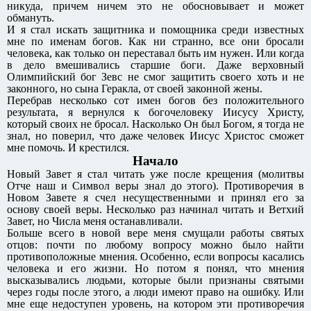
никуда, причем ничем это не обосновывает и может
обмануть.
И я стал искать защитника и помощника среди известных
мне по именам богов. Как ни странно, все они бросали
человека, как только он переставал быть им нужен. Или когда
в дело вмешивались старшие боги. Даже верховный
Олимпийский бог Зевс не смог защитить своего хоть и не
законного, но сына Геракла, от своей законной жены.
Перебрав несколько сот имен богов без положительного
результата, я вернулся к богочеловеку Иисусу Христу,
который своих не бросал. Насколько Он был Богом, я тогда не
знал, но поверил, что даже человек Иисус Христос сможет
мне помочь. И крестился.
Начало
Новый Завет я стал читать уже после крещения (молитвы
Отче наш и Символ веры знал до этого). Противоречия в
Новом Завете я счел несущественными и принял его за
основу своей веры. Несколько раз начинал читать и Ветхий
Завет, но Числа меня останавливали.
Больше всего в новой вере меня смущали работы святых
отцов: почти по любому вопросу можно было найти
противоположные мнения. Особенно, если вопросы касались
человека и его жизни. Но потом я понял, что мнения
высказывались людьми, которые были признаны святыми
через годы после этого, а люди имеют право на ошибку. Или
мне еще недоступен уровень, на котором эти противоречия