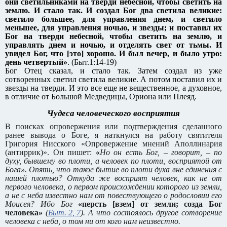
они светильниками на тверди небесной, чтобы светить на
землю. И стало так.
И создал Бог два светила великие:
светило большее, для управления днем, и светило
меньшее, для управления ночью, и звезды;
и поставил их
Бог на тверди небесной, чтобы светить на землю, и
управлять днем и ночью, и отделять свет от тьмы. И
увидел Бог, что [это] хорошо.
И был вечер, и было утро:
день четвертый»
. (Быт.1:14-19)
Бог Отец сказал, и стало так. Затем создал из уже
сотворенных светил светила великие. А потом поставил их и
звезды на тверди. И это все еще не вещественное, а духовное,
в отличие от Большой Медведицы, Ориона или Плеяд.
Чудеса человеческого восприятия
В поисках опровержения или подтверждения сделанного
ранее вывода о Боге, я наткнулся на работу святителя
Григория Нисского «Опровержение мнений Аполлинария
(антиррик)». Он пишет:
«
Но он есть Бог, – говорит, – по
духу, бывшему во плоти, а человек по плоти, восприятой от
Бога». Опять, что такое бытие во плоти духа вне единения с
нашей плотью? Откуда же восприят человек, как не от
первого человека, о первом происхождении которого из земли,
а не с неба известно нам от повествующего о родословии его
Моисея? Ибо Бог
«персть [взем] от земли; созда Бог
человека»
(
Быт. 2, 7
). А что состоялось другое сотворение
человека с неба, о том ни от кого нам неизвестно.