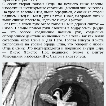
С обеих сторон головы Отца, но немного ниже головы,
изображены шестикрылые серафимы (высший чин Ангелов).
На уровне головы Отца, выше серафимов, с обеих ее сторон
надпись: Отец и Сын и Дух Святой. Ниже, на уровне плеч и
выше спинки престола, надпись: Иисус Христос.
Бог Отец в левой руке около головы Сына держит свиток —
Слово. Пальцы правой руки сложены в мудру земли (мудра
— это особое соединение пальцев рук, создающее
определенное действие жизненных сил в теле), так как земля
сотворена через Сына и для Него. Голова Иисуса Христа
расположена на уровне сердца Отца, что говорит о любви
Отца к Сыну. Это подтверждается и подписью внутри шара
— Иисус Христос. Под подписью, ближе к центру
Мироздания, изображен Дух Святой в виде голубя.