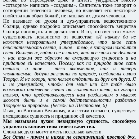
«сотворим» написать «создадим». Святитель тоже говорит о
сотворении телесного человека, но выделяет его некоторые
свойства как образ Божий, не называя их духом человека.
Не называет он духом и дух-управитель вещественного
Солнца, однако подробно описывает способность вещества
Солнца поглощать и выделять свет. И то, что свет этот может
существовать независимо от вещества:
«И никому да не
кажется невероятным утверждаемое, что иное есть
блистательность света, а иное – тело, в котором находится
свет. Во-первых, видно сие из того, что все сложное делится
у нас таким же образом на вмещающую сущность и на
приданное ей качество. Посему как по природе иное есть
белизна, а иное – тело выбеленное, так и теперь
упоминаемые, будучи различны по природе, соединены силою
Творца. И не говори, что нельзя отделить их друг от друга. Я
и не утверждаю, чтобы для меня или для тебя было
возможно отделение света от солнечного тела, но говорю
только, что представляющееся нам раздельным в мыслях
может быть и в самой действительности разделено
Творцом их природы». (Беседы на Шестоднев, 6)
Итак, по Василию Великому, и я с этим согласен, существует
вмещающая сущность и приданное ей качество.
Мы называем духом невидимую сущность, способную
управлять количеством своего качества.
Сложные духи могут иметь несколько качеств.
Бог Отец - ничем и никем не ограниченный простой дух,