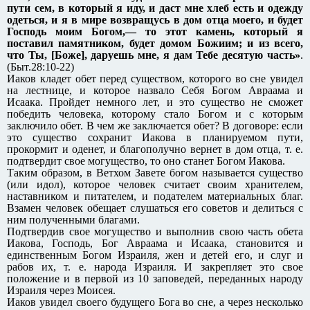
пути сем, в который я иду, и даст мне хлеб есть и одежду
одеться, и я в мире возвращусь в дом отца моего, и будет
Господь моим Богом,— то этот камень, который я
поставил памятником, будет домом Божиим; и из всего,
что Ты, [Боже], даруешь мне, я дам Тебе десятую часть»
.
(Быт.28:10-22)
Иаков кладет обет перед существом, которого во сне увидел
на лестнице, и которое назвало Себя Богом Авраама и
Исаака. Пройдет немного лет, и это существо не сможет
победить человека, которому стало Богом и с которым
заключило обет. В чем же заключается обет? В договоре: если
это существо сохранит Иакова в планируемом пути,
прокормит и оденет, и благополучно вернет в дом отца, т. е.
подтвердит свое могущество, то оно станет Богом Иакова.
Таким образом, в Ветхом Завете богом называется существо
(или идол), которое человек считает своим хранителем,
наставником и питателем, и подателем материальных благ.
Взамен человек обещает слушаться его советов и делиться с
ним полученными благами.
Подтвердив свое могущество и выполнив свою часть обета
Иакова, Господь, Бог Авраама и Исаака, становится и
единственным Богом Израиля, жен и детей его, и слуг и
рабов их, т. е. народа Израиля. И закрепляет это свое
положение и в первой из 10 заповедей, переданных народу
Израиля через Моисея.
Иаков увидел своего будущего Бога во сне, а через несколько