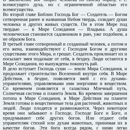
всемогущего духа, но с ограниченной областью его
всемогущества.
Во второй главе Библии Господь Бог — Создатель — Богом
сотворенная ранее и названная Небом твердь, созидает души
человека и других живых существ. Он в этом Мире под
твердью — в Мире Созидания — Владыка. А душа
человеческая становится садовником в раю, уже подобием, а
не образом Бога.
В третьей главе сотворенный и созданный человек, а потом и
его жена, взаимодействуют с Господом Богом и другими
существами этого Мира, и грешат. Создатель проклинает их и
посылает змея подальше от себя, в бездну. Люди остаются в
Мире Созидания, но вынуждены покинуть рай.
В дело вступает Господь суши — земли Мира Созидания, и
продолжает строительство Вселенной внутри себя. В Мире
Действия, в бездне, появляется змей с его духами-
управителями, управляемыми ими энергиями и веществом.
Со временем появляется и галактика Млечный путь,
Солнечная система и планета Земля. Ко времени завершения
потопа в Мире Созидания, в Мире Действия на планете
Земля готовы и вещественные тела для растений, животных и
людей. Люди плодятся и размножаются. Через некоторое
время они забывают о Господе, Господе Боге и Боге, и
придумывают себе других богов. Или отдают себя
управителям стихий или духам животных, принимая их в
качестве богов. Эти боги всегда рядом, с ними легко