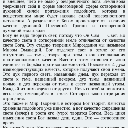
и внешнее, чего не было у безграничного Бога. Земля-вода
удерживает себя в форме многомерной сферы сотворенной
духовной силой притяжения подобного, которая в
вещественном мире будет названа силой поверхностного
натяжения. А разделение с Богом происходит от различия
качеств духовной Пресвятой Троицы и сотворенной
духовной земли-воды.
Богу не надо творить свет, потому что Он Сам — Свет. Но
качество света в сотворенной земле отличается от качества
света Бога. Эту стадию творения Мироздания мы называем
Миром Эманаций. Бог отделяет свет в земле от его
отсутствия — тьмы, творя при этом закон отталкивания
противоположных качеств. Вместе с этим сотворен и закон
единства и борьбы противоположностей. Появляется 4 духа
взаимодействующих качеств, которые получают свои имена.
Это дух первого света, названный днем, дух перехода от
света к тьме, названный вечером, дух тьмы, названный
ночью, и дух перехода от тьмы к свету, названный утром.
Каждый из них отделен от других. Ночь способна поглотить
весь свет, имеющийся в земле. Сотворен закон отрицания
отрицания.
Это также и Мир Творения, в котором Бог творит. Качество
хранения подобного уже известно, а вот качество сокращения
света (вечер) и роста его (утро) творятся Богом. Весь цикл
изменения света Бог назвал день один. Это — сотворенное
время.
Во второй день Бог отделяет воду от воды. Это отделение