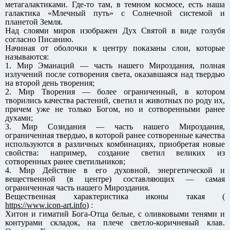
метагалактиками. Где-то там, в темном космосе, есть наша
галактика «Млечный путь» с Солнечной системой и
планетой Земля.
Над слоями миров изображен Дух Святой в виде голубя
согласно Писанию.
Начиная от оболочки к центру показаны слои, которые
называются:
1. Мир Эманаций — часть нашего Мироздания, полная
излучений после сотворения света, оказавшаяся над твердью
на второй день творения;
2. Мир Творения — более ограниченный, в котором
творились качества растений, светил и животных по роду их,
причем уже не только Богом, но и сотворенными ранее
духами;
3. Мир Созидания — часть нашего Мироздания,
ограниченная твердью, в которой ранее сотворенные качества
используются в различных комбинациях, приобретая новые
свойства: например, создание светил великих из
сотворенных ранее светильников;
4. Мир Действие в его духовной, энергетической и
вещественной (в центре) составляющих — самая
ограниченная часть нашего Мироздания.
Вещественная характеристика иконы такая (
https://www.icon-art.info
) :
Хитон и гиматий Бога-Отца белые, с оливковыми тенями и
контурами складок, на плече светло-коричневый клав.