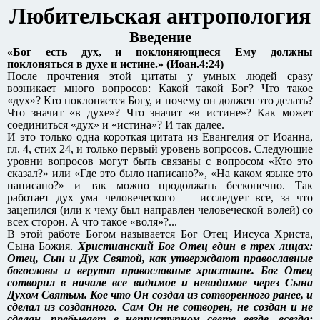
Любительская антропология
Введение
«Бог есть дух, и поклоняющиеся Ему должны
поклоняться в духе и истине.» (Иоан.4:24)
После прочтения этой цитаты у умных людей сразу
возникает много вопросов: Какой такой Бог? Что такое
«дух»? Кто поклоняется Богу, и почему он должен это делать?
Что значит «в духе»? Что значит «в истине»? Как может
соединиться «дух» и «истина»? И так далее.
И это только одна короткая цитата из Евангелия от Иоанна,
гл. 4, стих 24, и только первый уровень вопросов. Следующие
уровни вопросов могут быть связаны с вопросом «Кто это
сказал?» или «Где это было написано?», «На каком языке это
написано?» и так можно продолжать бесконечно. Так
работает дух ума человеческого — исследует все, за что
зацепился (или к чему был направлен человеческой волей) со
всех сторон. А что такое «воля»?...
В этой работе Богом называется Бог Отец Иисуса Христа,
Сына Божия.
Христианский Бог Отец един в трех лицах:
Отец, Сын и Дух Святой, как утверждают православные
богословы и веруют православные христиане. Бог Отец
сотворил в начале все видимое и невидимое через Сына
Духом Святым. Кое что Он создал из сотворенного ранее, и
сделал из созданного. Сам Он не сотворен, не создан и не
сделан, пребывает в неприступном свете везде, всегда: