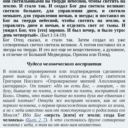
они светильниками на тверди небесной, чтобы светить на
землю. И стало так.
И создал Бог два светила великие:
светило большее, для управления днем, и светило
меньшее, для управления ночью, и звезды;
и поставил их
Бог на тверди небесной, чтобы светить на землю, и
управлять днем и ночью, и отделять свет от тьмы. И
увидел Бог, что [это] хорошо.
И был вечер, и было утро:
день четвертый»
. (Быт.1:14-19)
Бог Отец сказал, и стало так. Затем создал из уже
сотворенных светил светила великие. А потом поставил их и
звезды на тверди. И это все еще не вещественное, а духовное,
в отличие от Большой Медведицы, Ориона или Плеяд.
Чудеса человеческого восприятия
В поисках опровержения или подтверждения сделанного
ранее вывода о Боге, я наткнулся на работу святителя
Григория Нисского «Опровержение мнений Аполлинария
(антиррик)». Он пишет:
«
Но он есть Бог, – говорит, – по
духу, бывшему во плоти, а человек по плоти, восприятой от
Бога». Опять, что такое бытие во плоти духа вне единения с
нашей плотью? Откуда же восприят человек, как не от
первого человека, о первом происхождении которого из земли,
а не с неба известно нам от повествующего о родословии его
Моисея? Ибо Бог
«персть [взем] от земли; созда Бог
человека»
(
Быт. 2, 7
). А что состоялось другое сотворение
человека с неба, о том ни от кого нам неизвестно.