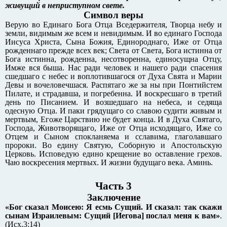
живущий в неприступном свете.
Символ веры
Верую во Единаго Бога Отца Вседержителя, Творца небу и
земли, видимым же всем и невидимым. И во единаго Господа
Иисуса Христа, Сына Божия, Единороднаго, Иже от Отца
рожденнаго прежде всех век; Света от Света, Бога истинна от
Бога истинна, рожденна, несотворенна, единосущна Отцу,
Имже вся быша. Нас ради человек и нашего ради спасения
сшедшаго с небес и воплотившагося от Духа Свята и Марии
Девы и вочеловечшася. Распятаго же за ны при Понтийстем
Пилате, и страдавша, и погребенна. И воскресшаго в третий
день по Писанием. И возшедшаго на небеса, и седяща
одесную Отца. И паки грядущаго со славою судити живым и
мертвым, Егоже Царствию не будет конца. И в Духа Святаго,
Господа, Животворящаго, Иже от Отца исходящаго, Иже со
Отцем и Сыном спокланяема и сславима, глаголавшаго
пророки. Во едину Святую, Соборную и Апостольскую
Церковь. Исповедую едино крещение во оставление грехов.
Чаю воскресения мертвых. И жизни будущаго века. Аминь.
Часть 3
Заключение
«Бог сказал Моисею: Я есмь Сущий. И сказал: так скажи
сынам Израилевым: Сущий [Иегова] послал меня к вам»
.
(Исх.3:14)