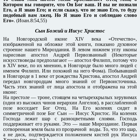
Котором вы говорите, что Он Бог ваш. И вы не познали
Его, а Я знаю Его; и если скажу, что не знаю Его, то буду
подобный вам лжец. Но Я знаю Его и соблюдаю слово
Его»
. (Иоан.8:54,55)
Сын Божий и Иисус Христос
На Новгородской иконе XIV века «Отечество»,
изображенной на обложке этой книги, показано духовное
строение нашего Мироздания. В левом нижнем углу иконы
нарисован апостол Андрей Первозванный (Некоторые
искусствоведы предполагают — апостол Филипп, потому что
в XIV веке, по их мнению, в Новгороде было много людей с
именем Филипп. Или похожий на него Фома). Побывавший
в Новгороде в 1 веке от рождества Христова, апостол Андрей
передал новгородцам много знаний от Первоисточника.
Часть этих знаний от лица апостола и отображена на этой
иконе:
На престоле — троне, стоящем на четырехкрылых херувимах
(один из высоких чинов иерархии Ангелов), в расслабленной
позе восседает Бог Отец. На Его коленях сидит в
симметричной позе Бог Сын — Иисус Христос. На коленях
Господа лежит шар с разноцветными слоями. Господь
поддерживает его руками. Это — наше Мироздание. Первая
сотворенная земля была из прозрачной воды. То, что это шар,
а не диск, подтверждается положением кистей рук Иисуса
Христа (см. рис. 3.1.).