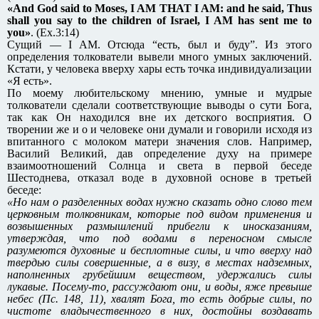
«And God said to Moses, I AM THAT I AM: and he said, Thus
shall you say to the children of Israel, I AM has sent me to
you»
. (Ex.3:14)
Сущий — I AM. Отсюда “есть, был и буду”. Из этого
определения толкователи вывели много умных заключений.
Кстати, у человека вверху хары есть точка индивидуализации
«Я есть».
По моему любительскому мнению, умные и мудрые
толкователи сделали соответствующие выводы о сути Бога,
так как Он находился вне их детского восприятия. О
творении же и о и человеке они думали и говорили исходя из
впитанного с молоком матери значения слов. Например,
Василий Великий, дав определение духу на примере
взаимоотношений Солнца и света в первой беседе
Шестоднева, отказал воде в духовной основе в третьей
беседе:
«Но нам о разделенных водах нужно сказать одно слово тем
церковным толковникам, которые под видом применения и
возвышенных размышлений прибегли к иносказаниям,
утверждая, что под водами в переносном смысле
разумеются духовные и бесплотные силы, и что вверху над
твердью силы совершенные, а в визу, в местах надземных,
наполненных грубейшим веществом, удержались силы
лукавые. Посему-то, рассуждают они, и воды, яже превыше
небес (Пс. 148, 11), хвалят Бога, то есть добрые силы, по
чистоте владычественного в них, достойны воздавать