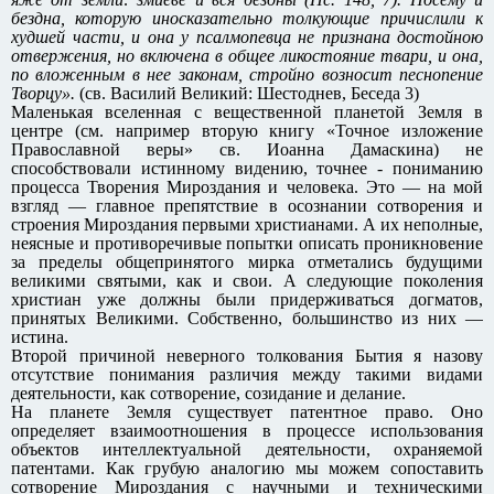
бездна, которую иносказательно толкующие причислили к
худшей части, и она у псалмопевца не признана достойною
отвержения, но включена в общее ликостояние твари, и она,
по вложенным в нее законам, стройно возносит песнопение
Творцу».
(св. Василий Великий: Шестоднев, Беседа 3)
Маленькая вселенная с вещественной планетой Земля в
центре (см. например вторую книгу «Точное изложение
Православной веры» св. Иоанна Дамаскина) не
способствовали истинному видению, точнее - пониманию
процесса Творения Мироздания и человека. Это — на мой
взгляд — главное препятствие в осознании сотворения и
строения Мироздания первыми христианами. А их неполные,
неясные и противоречивые попытки описать проникновение
за пределы общепринятого мирка отметались будущими
великими святыми, как и свои. А следующие поколения
христиан уже должны были придерживаться догматов,
принятых Великими. Собственно, большинство из них —
истина.
Второй причиной неверного толкования Бытия я назову
отсутствие понимания различия между такими видами
деятельности, как сотворение, созидание и делание.
На планете Земля существует патентное право. Оно
определяет взаимоотношения в процессе использования
объектов интеллектуальной деятельности, охраняемой
патентами. Как грубую аналогию мы можем сопоставить
сотворение Мироздания с научными и техническими