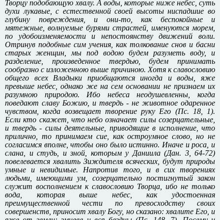
Творцу подобающую хвалу. А воды, которые ниже небес, суть
духи лукавые, с естественной своей высоты ниспадшие во
глубину повреждения, и они-то, как беспокойные и
мятежные, волнуемые бурями страстей, именуются морем,
по удобоизменяемости и непостоянству движений воли.
Отринув подобные сим учения, как толкование снов и басни
старых женщин, мы под водою будем разуметь воду, и
разделение, произведенное твердью, будем принимать
сообразно с изложенною выше причиною. Хотя к славословию
общего всех Владыки приобщаются иногда и воды, яже
превыше небес, однако же на сем основании не признаем их
разумною природою. Ибо небеса неодушевленны, когда
поведают славу Божию, и твердь - не животное одаренное
чувством, когда возвещает творение руку Его (Пс. 18, 1).
Если кто скажет, что небо означает силы созерцательные,
и твердь - силы деятельные, приводящие в исполнение, что
прилично, то принимаем cиe, как остроумное слово, но не
согласимся вполне, чтобы оно было истинно. Иначе и роса, и
слана, и студь, и зной, которым у Даниила (Дан. 3, 64-72)
повелевается хвалить Зиждителя всяческих, будут природы
умные и невидимые. Напротив того, и в сих творениях
людьми, имеющими ум, созерцательно постигнутый закон
служит восполнением к славословию Творца, ибо не только
вода, которая выше небес, как удостоенная
преимущественной чести по превосходству своих
совершенств, приносит хвалу Богу, но сказано: хвалите Его, и
яже от земли: змиеве и вся бездны (Пс. 148, 7). Посему и