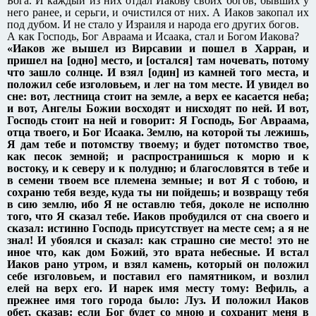
Бога. И каждый из них отдал Иакову своих богов, бывших у
него ранее, и серьги, и очистился от них. А Иаков закопал их
под дубом. И не стало у Израиля и народа его других богов.
А как Господь, Бог Авраама и Исаака, стал и Богом Иакова?
«Иаков же вышел из Вирсавии и пошел в Харран, и
пришел на [одно] место, и [остался] там ночевать, потому
что зашло солнце. И взял [один] из камней того места, и
положил себе изголовьем, и лег на том месте. И увидел во
сне: вот, лестница стоит на земле, а верх ее касается неба;
и вот, Ангелы Божии восходят и нисходят по ней. И вот,
Господь стоит на ней и говорит: Я Господь, Бог Авраама,
отца твоего, и Бог Исаака. Землю, на которой ты лежишь,
Я дам тебе и потомству твоему; и будет потомство твое,
как песок земной; и распространишься к морю и к
востоку, и к северу и к полудню; и благословятся в тебе и
в семени твоем все племена земные; и вот Я с тобою, и
сохраню тебя везде, куда ты ни пойдешь; и возвращу тебя
в сию землю, ибо Я не оставлю тебя, доколе не исполню
того, что Я сказал тебе. Иаков пробудился от сна своего и
сказал: истинно Господь присутствует на месте сем; а я не
знал! И убоялся и сказал: как страшно сие место! это не
иное что, как дом Божий, это врата небесные. И встал
Иаков рано утром, и взял камень, который он положил
себе изголовьем, и поставил его памятником, и возлил
елей на верх его. И нарек имя месту тому: Вефиль, а
прежнее имя того города было: Луз. И положил Иаков
обет, сказав: если Бог будет со мною и сохранит меня в