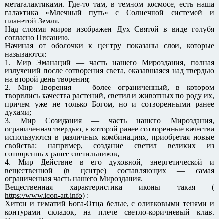
метагалактиками. Где-то там, в темном космосе, есть наша
галактика «Млечный путь» с Солнечной системой и
планетой Земля.
Над слоями миров изображен Дух Святой в виде голубя
согласно Писанию.
Начиная от оболочки к центру показаны слои, которые
называются:
1. Мир Эманаций — часть нашего Мироздания, полная
излучений после сотворения света, оказавшаяся над твердью
на второй день творения;
2. Мир Творения — более ограниченный, в котором
творились качества растений, светил и животных по роду их,
причем уже не только Богом, но и сотворенными ранее
духами;
3. Мир Созидания — часть нашего Мироздания,
ограниченная твердью, в которой ранее сотворенные качества
используются в различных комбинациях, приобретая новые
свойства: например, создание светил великих из
сотворенных ранее светильников;
4. Мир Действие в его духовной, энергетической и
вещественной (в центре) составляющих — самая
ограниченная часть нашего Мироздания.
Вещественная характеристика иконы такая (
https://www.icon-art.info
) :
Хитон и гиматий Бога-Отца белые, с оливковыми тенями и
контурами складок, на плече светло-коричневый клав.