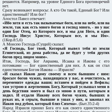
решаются. Например, на уровне Единого Бога противоречий
нет.
Сразу возникают вопросы: А кто Он такой, Единый Бог? Или
единственный? Или бог?
Апостол Павел отвечает:
«Ибо хотя и есть так называемые боги, или на небе, или на
земле, так как есть много богов и господ много, - но у нас
один Бог Отец, из Которого все, и мы для Него, и один
Господь Иисус Христос, Которым все, и мы Им»
.
(1Кор.8:5,6)
А Моисею Господь (Сущий) сказал:
«Я Господь, Бог твой, Который вывел тебя из земли
Египетской, из дома рабства, да не будет у тебя других
богов пред лицом моим»
.
Итак, Господь, Бог Авраама, Исаака и Иакова с его
потомками — Бог единственный для них. А как он стал
единственным Богом Иакова — Израиля?
«И сказал Иаков дому своему и всем бывшим с ним:
бросьте богов чужих, находящихся у вас, и очиститесь, и
перемените одежды ваши; встанем и пойдем в Вефиль;
там устрою я жертвенник Богу, Который услышал меня в
день бедствия моего и был со мною в пути, которым я
ходил. И отдали Иакову всех богов чужих, бывших в
руках их, и серьги, бывшие в ушах у них, и закопал их
Иаков под дубом, который близ Сихема»
. (Быт.35:2-4)
Народ Израиля принял Бога его как своего единственного