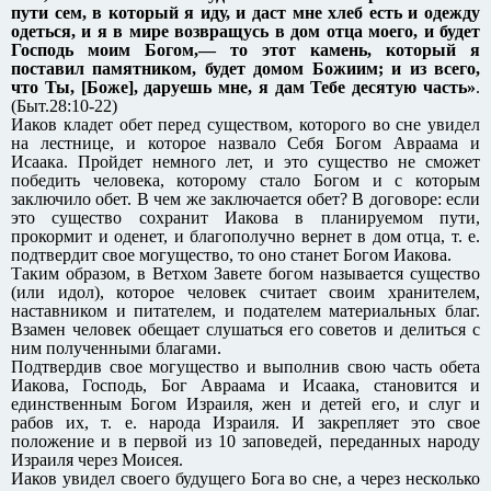
пути сем, в который я иду, и даст мне хлеб есть и одежду
одеться, и я в мире возвращусь в дом отца моего, и будет
Господь моим Богом,— то этот камень, который я
поставил памятником, будет домом Божиим; и из всего,
что Ты, [Боже], даруешь мне, я дам Тебе десятую часть»
.
(Быт.28:10-22)
Иаков кладет обет перед существом, которого во сне увидел
на лестнице, и которое назвало Себя Богом Авраама и
Исаака. Пройдет немного лет, и это существо не сможет
победить человека, которому стало Богом и с которым
заключило обет. В чем же заключается обет? В договоре: если
это существо сохранит Иакова в планируемом пути,
прокормит и оденет, и благополучно вернет в дом отца, т. е.
подтвердит свое могущество, то оно станет Богом Иакова.
Таким образом, в Ветхом Завете богом называется существо
(или идол), которое человек считает своим хранителем,
наставником и питателем, и подателем материальных благ.
Взамен человек обещает слушаться его советов и делиться с
ним полученными благами.
Подтвердив свое могущество и выполнив свою часть обета
Иакова, Господь, Бог Авраама и Исаака, становится и
единственным Богом Израиля, жен и детей его, и слуг и
рабов их, т. е. народа Израиля. И закрепляет это свое
положение и в первой из 10 заповедей, переданных народу
Израиля через Моисея.
Иаков увидел своего будущего Бога во сне, а через несколько