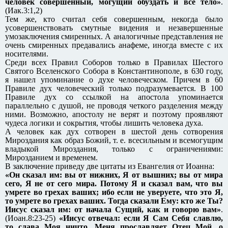
человек совершенный, могущий обуздать и все тело»
.
(Иак.3:1,2)
Тем же, кто считал себя совершенным, некогда было
усовершенствовать смутные видения и незавершенные
умозаключения смиренных. А аналогичные представления не
очень смиренных предавались анафеме, иногда вместе с их
носителями.
Среди всех Правил Соборов только в Правилах Шестого
Святого Вселенского Собора в Константинополе, в 630 году,
я нашел упоминание о духе человеческом. Причем в 60
Правиле дух человеческий только подразумевается. В 100
Правиле дух со ссылкой на апостола упоминается
параллельно с душой, не проводя четкого разделения между
ними. Возможно, апостолу не верят и поэтому проявляют
чудеса логики и сокрытия, чтобы лишить человека духа.
А человек как дух сотворен в шестой день сотворения
Мироздания как образ Божий, т. е. всесильным и всемогущим
владыкой Мироздания, только с ограничениями:
Мирозданием и временем.
В заключение приведу две цитаты из Евангелия от Иоанна:
«Он сказал им: вы от нижних, Я от вышних; вы от мира
сего, Я не от сего мира. Потому Я и сказал вам, что вы
умрете во грехах ваших; ибо если не уверуете, что это Я,
то умрете во грехах ваших. Тогда сказали Ему: кто же Ты?
Иисус сказал им: от начала Сущий, как и говорю вам»
.
(Иоан.8:23-25)
«Иисус отвечал: если Я Сам Себя славлю,
то слава Моя ничто. Меня прославляет Отец Мой, о