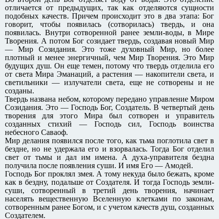
отличается от предыдущих, так как отделяются сущности
подобных качеств. Причем происходит это в два этапа: Бог
говорит, чтобы появилась (сотворилась) твердь, и она
появилась. Внутри сотворенной ранее земли-воды, в Мире
Творения. А потом Бог созидает твердь, создавая новый Мир
— Мир Созидания. Это тоже духовный Мир, но более
плотный и менее энергичный, чем Мир Творения. Это Мир
будущих душ. Он еще темен, потому что твердь отделила его
от света Мира Эманаций, а растения — накопители света, и
светильники — излучатели света, еще не сотворены и не
созданы.
Твердь названа небом, которому передано управление Миром
Созидания. Это — Господь Бог, Создатель. В четвертый день
творения для этого Мира был сотворен и управитель
созданных стихий — Господь сил, Господь воинства
небесного Саваоф.
Мир делания появился после того, как тьма поглотила свет в
бездне, но не удержала его и взорвалась. Тогда Бог отделил
свет от тьмы и дал им имена. А духа-управителя бездна
получила после появления суши. И имя Его — Амодей.
Господь Бог проклял змея. А тому некуда было бежать, кроме
как в бездну, подальше от Создателя. И тогда Господь земли-
суши, сотворенный в третий день творения, начинает
населять вещественную Вселенную клетками по законам,
сотворенным ранее Богом, и с учетом качеств душ, созданных
Создателем.