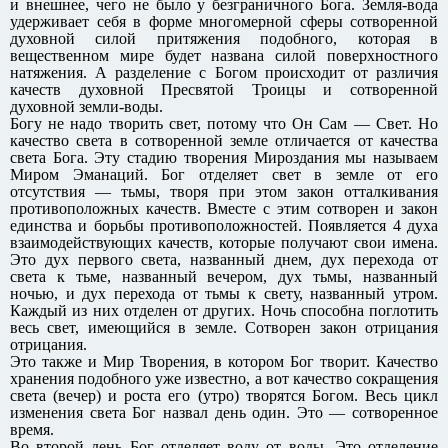
и внешнее, чего не было у безграничного Бога. Земля-вода
удерживает себя в форме многомерной сферы сотворенной
духовной силой притяжения подобного, которая в
вещественном мире будет названа силой поверхностного
натяжения. А разделение с Богом происходит от различия
качеств духовной Пресвятой Троицы и сотворенной
духовной земли-воды.
Богу не надо творить свет, потому что Он Сам — Свет. Но
качество света в сотворенной земле отличается от качества
света Бога. Эту стадию творения Мироздания мы называем
Миром Эманаций. Бог отделяет свет в земле от его
отсутствия — тьмы, творя при этом закон отталкивания
противоположных качеств. Вместе с этим сотворен и закон
единства и борьбы противоположностей. Появляется 4 духа
взаимодействующих качеств, которые получают свои имена.
Это дух первого света, названный днем, дух перехода от
света к тьме, названный вечером, дух тьмы, названный
ночью, и дух перехода от тьмы к свету, названный утром.
Каждый из них отделен от других. Ночь способна поглотить
весь свет, имеющийся в земле. Сотворен закон отрицания
отрицания.
Это также и Мир Творения, в котором Бог творит. Качество
хранения подобного уже известно, а вот качество сокращения
света (вечер) и роста его (утро) творятся Богом. Весь цикл
изменения света Бог назвал день один. Это — сотворенное
время.
Во второй день Бог отделяет воду от воды. Это отделение