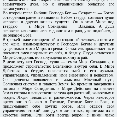
всемогущего духа, но с ограниченной областью его
всемогущества.
Во второй главе Библии Господь Бог — Создатель — Богом
сотворенная ранее и названная Небом твердь, созидает души
человека и других живых существ. Он в этом Мире под
твердью — в Мире Созидания — Владыка. А душа
человеческая становится садовником в раю, уже подобием, а
не образом Бога.
В третьей главе сотворенный и созданный человек, а потом и
его жена, взаимодействуют с Господом Богом и другими
существами этого Мира, и грешат. Создатель проклинает их и
посылает змея подальше от себя, в бездну. Люди остаются в
Мире Созидания, но вынуждены покинуть рай.
В дело вступает Господь суши — земли Мира Созидания, и
продолжает строительство Вселенной внутри себя. В Мире
Действия, в бездне, появляется змей с его духами-
управителями, управляемыми ими энергиями и веществом.
Со временем появляется и галактика Млечный путь,
Солнечная система и планета Земля. Ко времени завершения
потопа в Мире Созидания, в Мире Действия на планете
Земля готовы и вещественные тела для растений, животных и
людей. Люди плодятся и размножаются. Через некоторое
время они забывают о Господе, Господе Боге и Боге, и
придумывают себе других богов. Или отдают себя
управителям стихий или духам животных, принимая их в
качестве богов. Эти боги всегда рядом, с ними легко