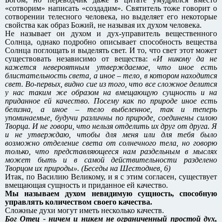
«сотворим» написать «создадим». Святитель тоже говорит о
сотворении телесного человека, но выделяет его некоторые
свойства как образ Божий, не называя их духом человека.
Не называет он духом и дух-управитель вещественного
Солнца, однако подробно описывает способность вещества
Солнца поглощать и выделять свет. И то, что свет этот может
существовать независимо от вещества:
«И никому да не
кажется невероятным утверждаемое, что иное есть
блистательность света, а иное – тело, в котором находится
свет. Во-первых, видно сие из того, что все сложное делится
у нас таким же образом на вмещающую сущность и на
приданное ей качество. Посему как по природе иное есть
белизна, а иное – тело выбеленное, так и теперь
упоминаемые, будучи различны по природе, соединены силою
Творца. И не говори, что нельзя отделить их друг от друга. Я
и не утверждаю, чтобы для меня или для тебя было
возможно отделение света от солнечного тела, но говорю
только, что представляющееся нам раздельным в мыслях
может быть и в самой действительности разделено
Творцом их природы». (Беседы на Шестоднев, 6)
Итак, по Василию Великому, и я с этим согласен, существует
вмещающая сущность и приданное ей качество.
Мы называем духом невидимую сущность, способную
управлять количеством своего качества.
Сложные духи могут иметь несколько качеств.
Бог Отец - ничем и никем не ограниченный простой дух,