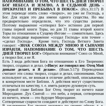
НАПОМИНАНИЕ О ТОМ, ЧТО ШЕСТЬ ДНЕЙ ТВОРИЛ
БОГ НЕБЕСА И ЗЕМЛЮ, А В СЕДЬМОЙ ДЕНЬ -
ПРЕКРАТИЛ И ПРЕБЫВАЛ В ПОКОЕ»
. (Исх.31:17) В
этом переводе опять слово «творил», но уже не Господь, а
Бог. Для иудея это два имени одного существа. Но мы
предварительно определили, что это существа разные.
Поэтому выражение «сотворил Бог» истинно для первой
главы первой книги Торы, но для 31 главы второй книги
Торы по отношению к Сущему-Иегове — сомнительно. Здесь
боле подходяще выражение «создал Господь» или точнее -
«сделал Господь». Кроме того, Господь Ветхого Завета
говорит: «
ЗНАК СОЮЗА МЕЖДУ МНОЮ И СЫНАМИ
ИЗРАИЛЯ, НАПОМИНАНИЕ О ТОМ, ЧТО ШЕСТЬ
ДНЕЙ ТВОРИЛ БОГ»
Обратили внимание? Союз со Мной,
а творил Бог, а не Я.
Есть 3 вида действия Бога по отношению к Его Творению:
творил, создавал и делал. (
«Иисус же говорил им: Отец Мой
доныне делает, и Я делаю»
. (Иоан.5:17)) Переводчики
считают эти слова: творил, создал и делал, синонимами. Они
используют их, не вникая в отличие действий, описываемых
в конкретном месте Библии. А действия могут существенно
отличаться по качеству, т. е. иметь разную духовную суть.
В первой главе Библии Бог Отец творит из ничего наше
Мироздание. Дух Святой — это небо, а первая, сотворенная
из ничего, земля — это будущее Мироздание.
Сотворенные сущности созидают и действуют по Слову Бога.
В заключение Бог творит человека по своему образу, т. е.