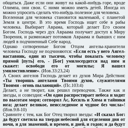
общаться. Даже если они живут на какой-нибудь горе, вроде
Олимпа, они свои. С ними можно иметь детей. Иногда их
можно упросить сделать что-нибудь полезное для человека.
Вселенная для человека становится маленькой, с планетой
Земля в центре. В это время Господь ищет себе в рабы
человека. Выбирает Аврама, который делает Его своим
Богом. Господь через дух Авраама получает доступ к Миру
Творения, и размножает потомков Авраама и бывших с ним
людей в подчиненный Себе народ.
Однако сотворенные Богом Отцом ангелы-хранители
человека Господу не подчиняются:
«Если есть у него Ангел-
наставник, один из тысячи, чтобы показать человеку
прямой [путь] его, - [Бог] умилосердится над ним и
скажет: освободи его от могилы; Я нашел
умилостивление»
. (Иов.33:23,24)
А Своих ангелов Господь делает из духов Мира Действия:
«Ты творишь ангелами Твоими духов, служителями
Твоими - огонь пылающий»
. (Пс.103:4)
Делает, а не творит, как решил переводчик. Также как и
звезды, и созвездия:
«Он один распростирает небеса и ходит
по высотам моря; сотворил Ас, Кесиль и Хима и тайники
юга; делает великое, неисследимое и чудное без числа»
!
(Иов.9:8-10)
Сравните с тем, как Бог Отец творил звезды:
«И сказал Бог:
да будут светила на тверди небесной для отделения дня от
ночи, и для знамений, и времен, и дней, и годов; и да будут