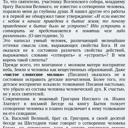
То, что святителю, участнику Вселенского собора, младшему
брату Василия Великого, не известно о сотворении человека,
поразило меня до глубины души. Я нашел другие его работы
и в первой же обнаружил такое утверждение:
«И если вместе
с небом в начале приведена в бытие земля; то почему
приведенное в бытие было не устроено? Ибо устроить и
сотворить не представляется в понятии чем либо
различным»
. (О шестодневе, 5)
Это написал умный человек, различающий мельчайшие
оттенки смысла слов, выражающих свойства Бога. И он
оказался не в состоянии различить свойства действий,
выражаемых словами «сотворить» и «устроить»? В чем
корень такой слепоты?
Прежде всего, это впитанное с молоком матери восприятие
неба, Земли и человека как вещественных образований. Даже
«чистое словесное молоко»
(Писание) оказалось не в
состоянии исправить детские впечатления. Более того, это
детское восприятие исказило толкование Писания настолько,
что убрало из состава человека человеческий дух. К счастью,
не у всех святителей.
Современник и знакомый Григория Нисского св. Иоанн
Златоуст в восьмой Беседе на книгу Бытия толкует
сотворение человека и плавно подключает к нему толкование
на его созидание.
Св. Василий Великий, брат св. Григория, в своей десятой
беседе на Шестоднев тоже говорит о сотворении человека
Богом, но переводчик даже в цитате умудрился вместо