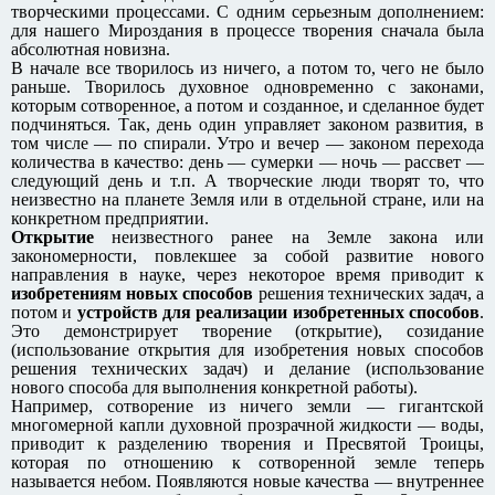
творческими процессами. С одним серьезным дополнением:
для нашего Мироздания в процессе творения сначала была
абсолютная новизна.
В начале все творилось из ничего, а потом то, чего не было
раньше. Творилось духовное одновременно с законами,
которым сотворенное, а потом и созданное, и сделанное будет
подчиняться. Так, день один управляет законом развития, в
том числе — по спирали. Утро и вечер — законом перехода
количества в качество: день — сумерки — ночь — рассвет —
следующий день и т.п. А творческие люди творят то, что
неизвестно на планете Земля или в отдельной стране, или на
конкретном предприятии.
Открытие
неизвестного ранее на Земле закона или
закономерности, повлекшее за собой развитие нового
направления в науке, через некоторое время приводит к
изобретениям новых способов
решения технических задач, а
потом и
устройств для реализации изобретенных способов
.
Это демонстрирует творение (открытие), созидание
(использование открытия для изобретения новых способов
решения технических задач) и делание (использование
нового способа для выполнения конкретной работы).
Например, сотворение из ничего земли — гигантской
многомерной капли духовной прозрачной жидкости — воды,
приводит к разделению творения и Пресвятой Троицы,
которая по отношению к сотворенной земле теперь
называется небом. Появляются новые качества — внутреннее