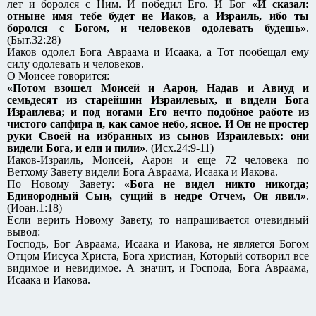
лет и боролся с Ним. И победил Его. И Бог
«И сказал:
отныне имя тебе будет не Иаков, а Израиль, ибо ты
боролся с Богом, и человеков одолевать будешь»
.
(Быт.32:28)
Иаков одолел Бога Авраама и Исаака, а Тот пообещал ему
силу одолевать и человеков.
О Моисее говорится:
«Потом взошел Моисей и Аарон, Надав и Авиуд и
семьдесят из старейшин Израилевых, и видели Бога
Израилева; и под ногами Его нечто подобное работе из
чистого сапфира и, как самое небо, ясное. И Он не простер
руки Своей на избранных из сынов Израилевых: они
видели Бога, и ели и пили»
. (Исх.24:9-11)
Иаков-Израиль, Моисей, Аарон и еще 72 человека по
Ветхому Завету видели Бога Авраама, Исаака и Иакова.
По Новому Завету:
«Бога не видел никто никогда;
Единородный Сын, сущий в недре Отчем, Он явил»
.
(Иоан.1:18)
Если верить Новому Завету, то напрашивается очевидный
вывод:
Господь, Бог Авраама, Исаака и Иакова, не является Богом
Отцом Иисуса Христа, Бога христиан, Который сотворил все
видимое и невидимое. А значит, и Господа, Бога Авраама,
Исаака и Иакова.