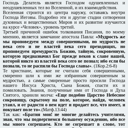
Господь Делатель является Господом одушевленных и
неодушевленных тел во Вселенной, и их взаимодействия.
Вселенная строится из центра наружу, оставаясь внутри
Господа Иеговы. Подробно эти и другие стадии сотворения
духовных и вещественных Миров и их развитие изучаются
на курсе «Человек», уровень третий.
Третьей причиной ошибок толкования Писания, по моему
мнению, является замечание апостола Павла:
«Мудрость же
мы проповедуем между совершенными, но мудрость не
века сего и не властей века сего преходящих, но
проповедуем премудрость Божию, тайную, сокровенную,
которую предназначил Бог прежде веков к славе нашей,
которой никто из властей века сего не познал; ибо если бы
познали, то не распяли бы Господа славы»
. (1Кор.2:6-8)
Те христиане, которые не считали себя совершенными,
смиренно шли к ими же избранным совершенным за
мудростью, а самые смиренные просто просили Господа
нашего Иисуса Христа, Сына Божия, спасти их и
помиловать. Знания, полученные ими от Господа и Духа
Святого, хранили молча:
«Еще подобно Царство Небесное
сокровищу, скрытому на поле, которое, найдя, человек
утаил, и от радости о нем идет и продает все, что имеет, и
покупает поле то»
.(Матф.13:44)
Так как:
«Братия мои! не многие делайтесь учителями,
зная, что мы подвергнемся большему осуждению, ибо все
мы много согрешаем. Кто не согрешает в слове, тот