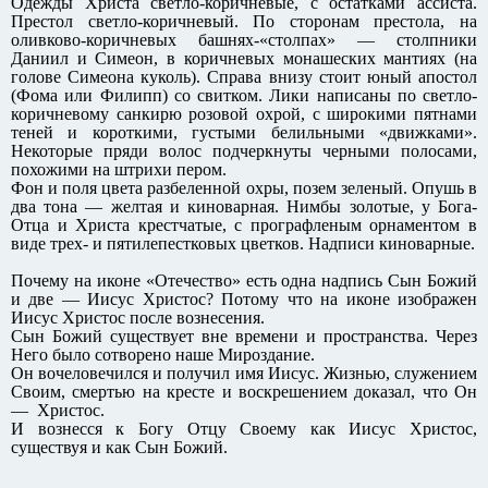
Одежды Христа светло-коричневые, с остатками ассиста.
Престол светло-коричневый. По сторонам престола, на
оливково-коричневых башнях-«столпах» — столпники
Даниил и Симеон, в коричневых монашеских мантиях (на
голове Симеона куколь). Справа внизу стоит юный апостол
(Фома или Филипп) со свитком. Лики написаны по светло-
коричневому санкирю розовой охрой, с широкими пятнами
теней и короткими, густыми белильными «движками».
Некоторые пряди волос подчеркнуты черными полосами,
похожими на штрихи пером.
Фон и поля цвета разбеленной охры, позем зеленый. Опушь в
два тона — желтая и киноварная. Нимбы золотые, у Бога-
Отца и Христа крестчатые, с прографленым орнаментом в
виде трех- и пятилепестковых цветков. Надписи киноварные.
Почему на иконе «Отечество» есть одна надпись Сын Божий
и две — Иисус Христос? Потому что на иконе изображен
Иисус Христос после вознесения.
Сын Божий существует вне времени и пространства. Через
Него было сотворено наше Мироздание.
Он вочеловечился и получил имя Иисус. Жизнью, служением
Своим, смертью на кресте и воскрешением доказал, что Он
— Христос.
И вознесся к Богу Отцу Своему как Иисус Христос,
существуя и как Сын Божий.