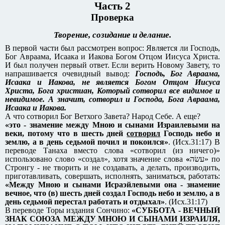
Часть 2
Проверка
Творение, созидание и делание.
В первой части был рассмотрен вопрос: Является ли Господь,
Бог Авраама, Исаака и Иакова Богом Отцом Иисуса Христа.
И был получен первый ответ. Если верить Новому Завету, то
напрашивается очевидный вывод:
Господь, Бог Авраама,
Исаака и Иакова, не является Богом Отцом Иисуса
Христа, Бога христиан, Который сотворил все видимое и
невидимое. А значит, сотворил и Господа, Бога Авраама,
Исаака и Иакова.
А что сотворил Бог Ветхого Завета? Народ Себе. А еще?
«это - знамение между Мною и сынами Израилевыми на
веки, потому что в шесть дней
сотворил
Господь небо и
землю, а в день седьмой почил и покоился»
. (Исх.31:17) В
переводе Танаха вместо слова «сотворил (из ничего)»
использовано слово «создал», хотя значение слова
«
עשׂה‎» по
Стронгу - не творить и не создавать, а делать, производить,
приготавливать, совершать, исполнять, заниматься, работать:
«Между Мною и сынами Исраэйлевыми она - знамение
вечное, что (в) шесть дней создал Господь небо и землю, а в
день седьмой перестал работать и отдыхал»
. (Исх.31:17)
В переводе Торы издания Сончино:
«СУББОТА - ВЕЧНЫЙ
ЗНАК СОЮЗА МЕЖДУ МНОЮ И СЫНАМИ ИЗРАИЛЯ,