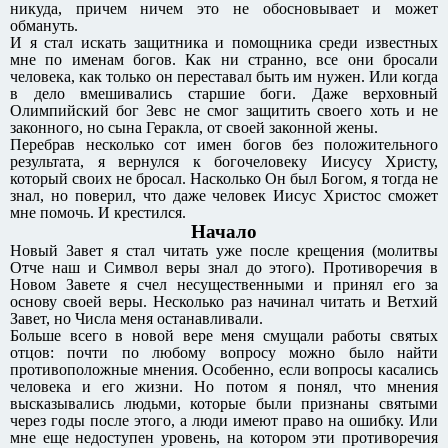
никуда, причем ничем это не обосновывает и может
обмануть.
И я стал искать защитника и помощника среди известных
мне по именам богов. Как ни странно, все они бросали
человека, как только он переставал быть им нужен. Или когда
в дело вмешивались старшие боги. Даже верховный
Олимпийский бог Зевс не смог защитить своего хоть и не
законного, но сына Геракла, от своей законной жены.
Перебрав несколько сот имен богов без положительного
результата, я вернулся к богочеловеку Иисусу Христу,
который своих не бросал. Насколько Он был Богом, я тогда не
знал, но поверил, что даже человек Иисус Христос сможет
мне помочь. И крестился.
Начало
Новый Завет я стал читать уже после крещения (молитвы
Отче наш и Символ веры знал до этого). Противоречия в
Новом Завете я счел несущественными и принял его за
основу своей веры. Несколько раз начинал читать и Ветхий
Завет, но Числа меня останавливали.
Больше всего в новой вере меня смущали работы святых
отцов: почти по любому вопросу можно было найти
противоположные мнения. Особенно, если вопросы касались
человека и его жизни. Но потом я понял, что мнения
высказывались людьми, которые были признаны святыми
через годы после этого, а люди имеют право на ошибку. Или
мне еще недоступен уровень, на котором эти противоречия