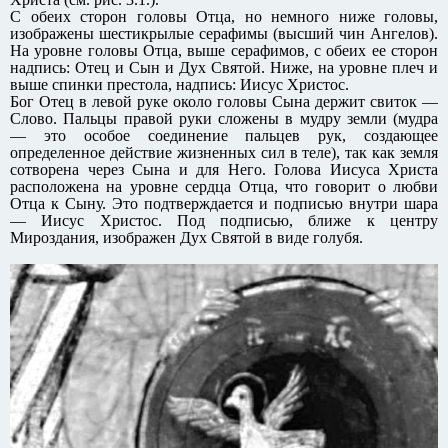
С обеих сторон головы Отца, но немного ниже головы,
изображены шестикрылые серафимы (высший чин Ангелов).
На уровне головы Отца, выше серафимов, с обеих ее сторон
надпись: Отец и Сын и Дух Святой. Ниже, на уровне плеч и
выше спинки престола, надпись: Иисус Христос.
Бог Отец в левой руке около головы Сына держит свиток —
Слово. Пальцы правой руки сложены в мудру земли (мудра
— это особое соединение пальцев рук, создающее
определенное действие жизненных сил в теле), так как земля
сотворена через Сына и для Него. Голова Иисуса Христа
расположена на уровне сердца Отца, что говорит о любви
Отца к Сыну. Это подтверждается и подписью внутри шара
— Иисус Христос. Под подписью, ближе к центру
Мироздания, изображен Дух Святой в виде голубя.