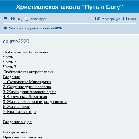
Христианская школа "Путь к Богу"
FAQ
Календарь
Регистрация
Вход
Список форумов
course2020
course2020
Любительское богословие
Часть 1
Часть 2
Часть 3
Любительская антропология
Введение
1. Сотворение Мироздания
2. Создание души человека
3. Жизнь души человека в раю
4. Физическая Вселенная
5. Жизнь человека вне рая до потопа
6. Жизнь в теле
7. Краткие выводы
Введение в курс
Беседа первая
Практические занятия