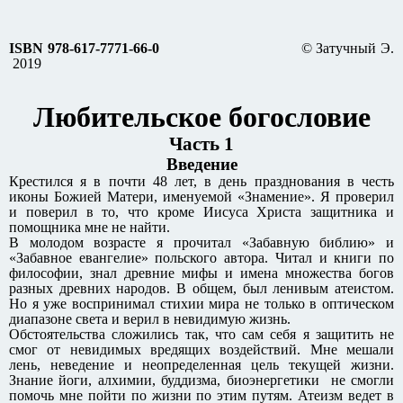
ISBN 978-617-7771-66-0
© Затучный Э.
2019
Любительское богословие
Часть 1
Введение
Крестился я в почти 48 лет, в день празднования в честь
иконы Божией Матери, именуемой «Знамение». Я проверил
и поверил в то, что кроме Иисуса Христа защитника и
помощника мне не найти.
В молодом возрасте я прочитал «Забавную библию» и
«Забавное евангелие» польского автора. Читал и книги по
философии, знал древние мифы и имена множества богов
разных древних народов. В общем, был ленивым атеистом.
Но я уже воспринимал стихии мира не только в оптическом
диапазоне света и верил в невидимую жизнь.
Обстоятельства сложились так, что сам себя я защитить не
смог от невидимых вредящих воздействий. Мне мешали
лень, неведение и неопределенная цель текущей жизни.
Знание йоги, алхимии, буддизма, биоэнергетики не смогли
помочь мне пойти по жизни по этим путям. Атеизм ведет в