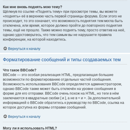
Как мне вновь поднять мою тему?
Щёлкнув по ссылке «Поднять тему» при просмотре темы, вы можете
«поднять» её в верхнюю часть первой страницы форума. Если этого не
происходит, то это означает, что возможность поднятия тем могла быть
отключена, или время, которое должно пройти до повторного поднятия
темы, ещё не прошло. Также можно поднять тему, просто ответив на неё,
однако удостоверьтесь, что тем самым вы не нарушаете правила
конференции, на которой находитесь.
Вернуться к началу
Форматирование сообщений и типы создаваемых тем
Что такое BBCode?
BBCode — это особая реализация HTML, предлагающая большие
возможности по форматированию отдельных частей сообщения.
Возможность использования BBCode определяется администратором,
однако BBCode также может быть отключён на уровне сообщения в
форме для его отправки. BBCode очень похож на HTML, но теги в нём
заключаются в квадратные скобки [ и ], а не в < и >. За дополнительной
информацией о BBCode обратитесь к руководству по BBCode, ссылка на
которое доступна из формы отправки сообщений.
Вернуться к началу
Могу ли я использовать HTML?