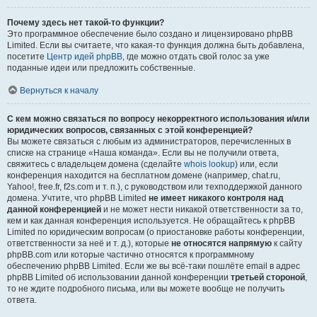
Почему здесь нет такой-то функции?
Это программное обеспечение было создано и лицензировано phpBB
Limited. Если вы считаете, что какая-то функция должна быть добавлена,
посетите
Центр идей phpBB
, где можно отдать свой голос за уже
поданные идеи или предложить собственные.
Вернуться к началу
С кем можно связаться по вопросу некорректного использования и/или
юридических вопросов, связанных с этой конференцией?
Вы можете связаться с любым из администраторов, перечисленных в
списке на странице «Наша команда». Если вы не получили ответа,
свяжитесь с владельцем домена (сделайте
whois lookup
) или, если
конференция находится на бесплатном домене (например, chat.ru,
Yahoo!, free.fr, f2s.com и т. п.), с руководством или техподдержкой данного
домена. Учтите, что phpBB Limited
не имеет никакого контроля над
данной конференцией
и не может нести никакой ответственности за то,
кем и как данная конференция используется. Не обращайтесь к phpBB
Limited по юридическим вопросам (о приостановке работы конференции,
ответственности за неё и т. д.), которые
не относятся напрямую
к сайту
phpBB.com или которые частично относятся к программному
обеспечению phpBB Limited. Если же вы всё-таки пошлёте email в адрес
phpBB Limited об использовании данной конференции
третьей стороной
,
то не ждите подробного письма, или вы можете вообще не получить
ответа.