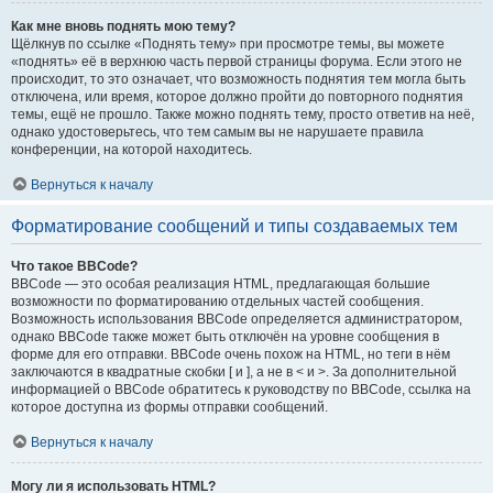
Как мне вновь поднять мою тему?
Щёлкнув по ссылке «Поднять тему» при просмотре темы, вы можете
«поднять» её в верхнюю часть первой страницы форума. Если этого не
происходит, то это означает, что возможность поднятия тем могла быть
отключена, или время, которое должно пройти до повторного поднятия
темы, ещё не прошло. Также можно поднять тему, просто ответив на неё,
однако удостоверьтесь, что тем самым вы не нарушаете правила
конференции, на которой находитесь.
Вернуться к началу
Форматирование сообщений и типы создаваемых тем
Что такое BBCode?
BBCode — это особая реализация HTML, предлагающая большие
возможности по форматированию отдельных частей сообщения.
Возможность использования BBCode определяется администратором,
однако BBCode также может быть отключён на уровне сообщения в
форме для его отправки. BBCode очень похож на HTML, но теги в нём
заключаются в квадратные скобки [ и ], а не в < и >. За дополнительной
информацией о BBCode обратитесь к руководству по BBCode, ссылка на
которое доступна из формы отправки сообщений.
Вернуться к началу
Могу ли я использовать HTML?