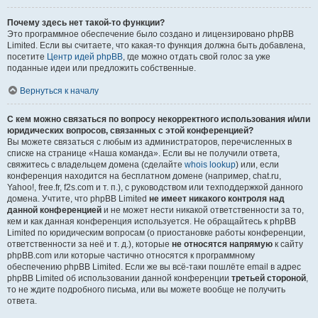
Почему здесь нет такой-то функции?
Это программное обеспечение было создано и лицензировано phpBB
Limited. Если вы считаете, что какая-то функция должна быть добавлена,
посетите
Центр идей phpBB
, где можно отдать свой голос за уже
поданные идеи или предложить собственные.
Вернуться к началу
С кем можно связаться по вопросу некорректного использования и/или
юридических вопросов, связанных с этой конференцией?
Вы можете связаться с любым из администраторов, перечисленных в
списке на странице «Наша команда». Если вы не получили ответа,
свяжитесь с владельцем домена (сделайте
whois lookup
) или, если
конференция находится на бесплатном домене (например, chat.ru,
Yahoo!, free.fr, f2s.com и т. п.), с руководством или техподдержкой данного
домена. Учтите, что phpBB Limited
не имеет никакого контроля над
данной конференцией
и не может нести никакой ответственности за то,
кем и как данная конференция используется. Не обращайтесь к phpBB
Limited по юридическим вопросам (о приостановке работы конференции,
ответственности за неё и т. д.), которые
не относятся напрямую
к сайту
phpBB.com или которые частично относятся к программному
обеспечению phpBB Limited. Если же вы всё-таки пошлёте email в адрес
phpBB Limited об использовании данной конференции
третьей стороной
,
то не ждите подробного письма, или вы можете вообще не получить
ответа.