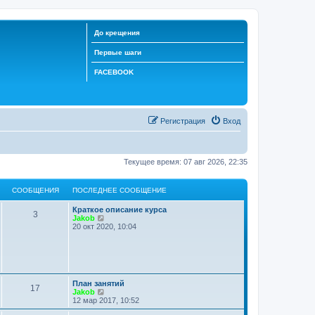
До крещения
Первые шаги
FACEBOOK
Регистрация
Вход
Текущее время: 07 авг 2026, 22:35
СООБЩЕНИЯ
ПОСЛЕДНЕЕ СООБЩЕНИЕ
Краткое описание курса
3
П
Jakob
е
20 окт 2020, 10:04
р
е
й
т
и
к
План занятий
п
17
П
Jakob
о
е
12 мар 2017, 10:52
с
р
л