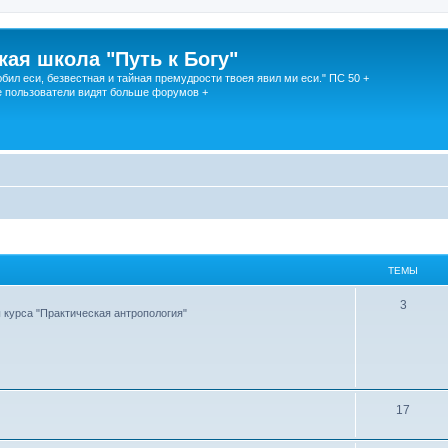
кая школа "Путь к Богу"
юбил еси, безвестная и тайная премудрости твоея явил ми еси." ПС 50 +
 пользователи видят больше форумов +
ТЕМЫ
3
курса "Практическая антропология"
17