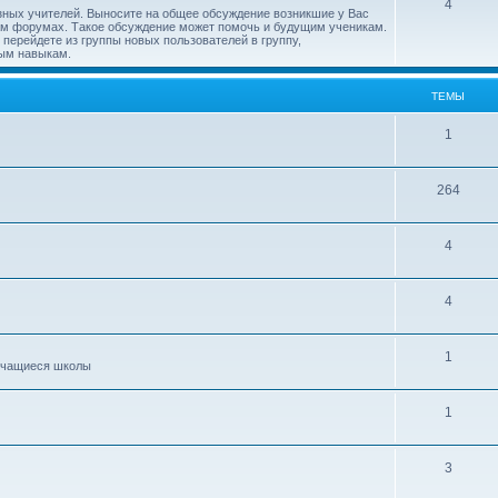
4
зных учителей. Выносите на общее обсуждение возникшие у Вас
ам форумах. Такое обсуждение может помочь и будущим ученикам.
перейдете из группы новых пользователей в группу,
ым навыкам.
ТЕМЫ
1
264
4
4
1
 учащиеся школы
1
3