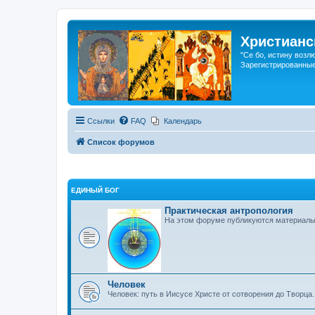
Христианс
"Се бо, истину возл
Зарегистрированные
Ссылки
FAQ
Календарь
Список форумов
ЕДИНЫЙ БОГ
Практическая антропология
На этом форуме публикуются материалы 
Человек
Человек: путь в Иисусе Христе от сотворения до Творца.