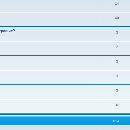
14
40
страшие?
3
2
3
3
3
6
ТЕМЫ