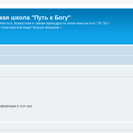
кая школа "Путь к Богу"
юбил еси, безвестная и тайная премудрости твоея явил ми еси." ПС 50 +
 пользователи видят больше форумов +
ференции в этот раз