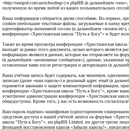
«http://onegod.com.ua/schooling») и phpBB (в дальнейшем «о
полученную во время любой из ваших пользовательских сесси
Ваша информация собирается двумя способами. Во-первых, пр
cookies (небольшие текстовые файлы, загружаемые в папку врем
идентификатор анонимной сессии (в дальнейшем «session-id»),
конференции «Христианская школа "Путь к Богу"» и будет исп
Также во время просмотра конференции «Христианская школа 
выходят за рамки этого документа, целью которого является
информации являются данные, которые вы отправляете на фор
(в дальнейшем «анонимные сообщения»), данные, указанные пр
оставленные вами после регистрации и авторизации (в дальне
Ваша учётная запись будет содержать, как минимум, однознач
записью (далее «ваш пароль») и реальный адрес email (в даль
охраняется законами о защите компьютерной информации, при
конференции «Христианская школа "Путь к Богу"», кроме вашего
усмотрение администрации конференции «Христианская школа "
общедоступна. Кроме того, у вас есть возможность согласить
Ваш пароль надёжно зашифрован (односторонним хэшированием)
средством доступа к вашей учётной записи на форумах «Христи
школа "Путь к Богу"», ни phpBB Limited, ни другое третье лиц
функцией восстановления пароля «Забыли пароль?», предусмот