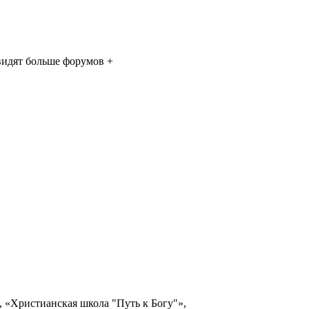
 видят больше форумов +
До крещения
Первые шаги
FACEBOOK
, «Христианская школа "Путь к Богу"»,