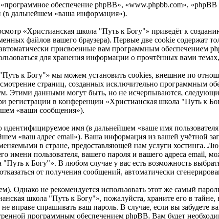
ни», «программное обеспечение phpBB», «www.phpbb.com», «phpB
й (в дальнейшем «ваша информация»).
осмотр «Христианская школа "Путь к Богу"» приведёт к созда
енных файлов вашего браузера). Первые две cookie содержат тол
 автоматически присвоенные вам программным обеспечением phpB
ользоваться для хранения информации о прочтённых вами темах
"Путь к Богу"» мы можем установить cookies, внешние по отн
 рассмотрение страниц, созданных исключительно программным 
ум. Этими данными могут быть, но не исчерпываются, следующи
и регистрации в конференции «Христианская школа "Путь к Бог
йшем «ваши сообщения»).
но идентифицируемое имя (в дальнейшем «ваше имя пользователя
нейшем «ваш адрес email»). Ваша информация из вашей учётной з
меняемыми в стране, предоставляющей нам услуги хостинга. Лю
 имени пользователя, вашего пароля и вашего адреса email, мож
Путь к Богу"». В любом случае у вас есть возможность выбрать
ся/отказаться от получения сообщений, автоматически сгенерир
. Однако не рекомендуется использовать этот же самый пароль,
анская школа "Путь к Богу"», пожалуйста, храните его в тайне,
о не вправе спрашивать ваш пароль. В случае, если вы забудете 
ренной программным обеспечением phpBB. Вам будет необходимо 