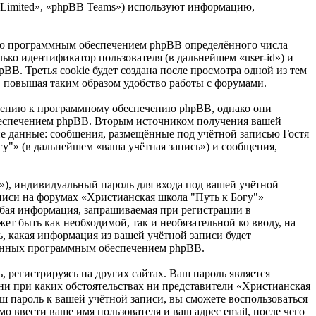
B Limited», «phpBB Teams») используют информацию,
нию программным обеспечением phpBB определённого числа
ько идентификатор пользователя (в дальнейшем «user-id») и
B. Третья cookie будет создана после просмотра одной из тем
, повышая таким образом удобство работы с форумами.
ошению к программному обеспечению phpBB, однако они
обеспечением phpBB. Вторым источником получения вашей
е данные: сообщения, размещённые под учётной записью Гостя
у"» (в дальнейшем «ваша учётная запись») и сообщения,
»), индивидуальный пароль для входа под вашей учётной
аписи на форумах «Христианская школа "Путь к Богу"»
бая информация, запрашиваемая при регистрации в
ет быть как необходимой, так и необязательной ко вводу, на
, какая информация из вашей учётной записи будет
ованных программным обеспечением phpBB.
 регистрируясь на других сайтах. Ваш пароль является
 ни при каких обстоятельствах ни представители «Христианская
ваш пароль к вашей учётной записи, вы сможете воспользоваться
ввести ваше имя пользователя и ваш адрес email, после чего