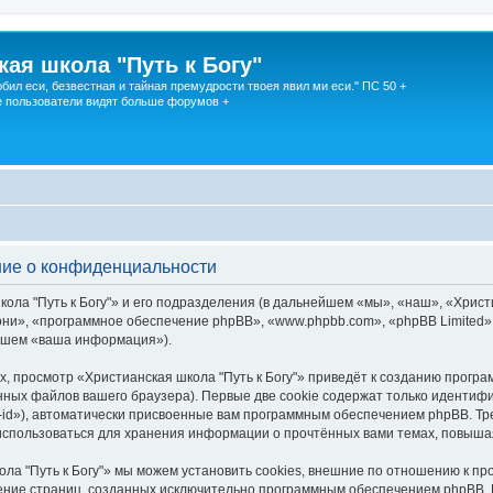
кая школа "Путь к Богу"
юбил еси, безвестная и тайная премудрости твоея явил ми еси." ПС 50 +
 пользователи видят больше форумов +
ение о конфиденциальности
ола "Путь к Богу"» и его подразделения (в дальнейшем «мы», «наш», «Христи
м «они», «программное обеспечение phpBB», «www.phpbb.com», «phpBB Limite
ейшем «ваша информация»).
, просмотр «Христианская школа "Путь к Богу"» приведёт к созданию прогр
ных файлов вашего браузера). Первые две cookie содержат только идентифик
id»), автоматически присвоенные вам программным обеспечением phpBB. Тре
 использоваться для хранения информации о прочтённых вами темах, повыша
ла "Путь к Богу"» мы можем установить cookies, внешние по отношению к п
трение страниц, созданных исключительно программным обеспечением phpBB