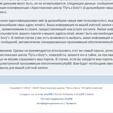
ми данными могут быть, но не исчерпываются, следующие данные: сообщени
ции в конференции «Христианская школа "Путь к Богу"» (в дальнейшем «ваш
ия»).
означно идентифицируемое имя (в дальнейшем «ваше имя пользователя»), ин
 дальнейшем «ваш адрес email»). Ваша информация из вашей учётной записи 
 применяемыми в стране, предоставляющей нам услуги хостинга. Любая ин
ользователя, вашего пароля и вашего адреса email, может быть как необходим
огу"». В любом случае у вас есть возможность выбрать, какая информация и
ия сообщений, автоматически сгенерированных программным обеспечением p
ием). Однако не рекомендуется использовать этот же самый пароль, регист
стианская школа "Путь к Богу"», пожалуйста, храните его в тайне, ни при к
 лицо не вправе спрашивать ваш пароль. В случае, если вы забудете ваш парол
усмотренной программным обеспечением phpBB. Вам будет необходимо ввести
ароль для вашей учётной записи.
Copyright © 2010 - 2026 Христианская школа "Путь к Богу" All rights reserved.
Создано на основе
phpBB
® Forum Software © phpBB Limited
Русская поддержка phpBB
Конфиденциальность
|
Правила