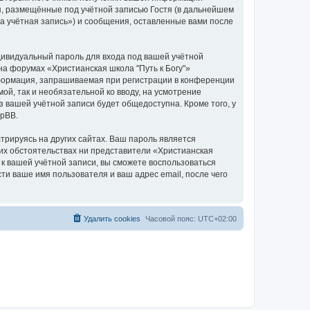
я, размещённые под учётной записью Гостя (в дальнейшем
а учётная запись») и сообщения, оставленные вами после
дивидуальный пароль для входа под вашей учётной
на форумах «Христианская школа "Путь к Богу"»
формация, запрашиваемая при регистрации в конференции
ой, так и необязательной ко вводу, на усмотрение
з вашей учётной записи будет общедоступна. Кроме того, у
hpBB.
рируясь на других сайтах. Ваш пароль является
аких обстоятельствах ни представители «Христианская
ь к вашей учётной записи, вы сможете воспользоваться
 ваше имя пользователя и ваш адрес email, после чего
Удалить cookies
Часовой пояс:
UTC+02:00