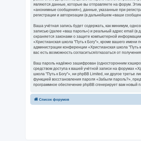
являются данные, которые вы отправляете на форум. Эти
«анонимные сообщения»), данные, указанные при регистра
регистрации и авторизации (в дальнейшем «ваши сообщен
Ваша учётная запись будет содержать, как минимум, одн
записью (далее «ваш пароль») и реальный адрес email (в
охраняется законами о защите компьютерной информации,
«Христианская школа "Путь к Богу"», кроме вашего имени п
администрации конференции «Христианская школа "Путь к Б
вас есть возможность согласиться/отказаться от получен
Ваш пароль надёжно зашифрован (односторонним хэширован
средством доступа к вашей учётной записи на форумах «Хри
школа "Путь к Богу"», ни phpBB Limited, ни другое третье
функцией восстановления пароля «Забыли пароль?», пред
программное обеспечение phpBB сгенерирует вам новый п
Список форумов