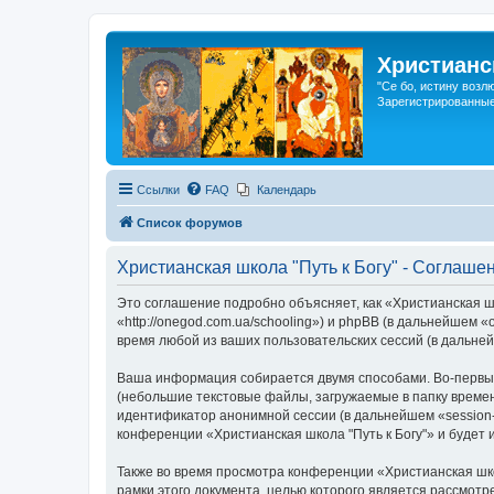
Христианс
"Се бо, истину возл
Зарегистрированные
Ссылки
FAQ
Календарь
Список форумов
Христианская школа "Путь к Богу" - Соглаш
Это соглашение подробно объясняет, как «Христианская шк
«http://onegod.com.ua/schooling») и phpBB (в дальнейше
время любой из ваших пользовательских сессий (в дальн
Ваша информация собирается двумя способами. Во-первых
(небольшие текстовые файлы, загружаемые в папку времен
идентификатор анонимной сессии (в дальнейшем «session-
конференции «Христианская школа "Путь к Богу"» и будет
Также во время просмотра конференции «Христианская шко
рамки этого документа, целью которого является рассмо