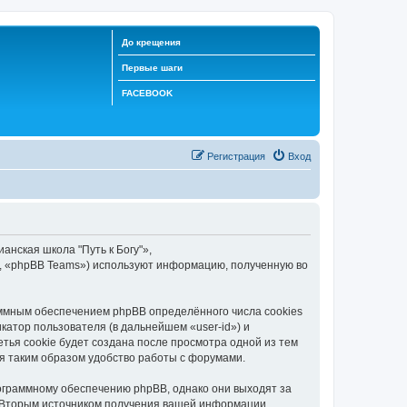
До крещения
Первые шаги
FACEBOOK
Регистрация
Вход
анская школа "Путь к Богу"»,
d», «phpBB Teams») используют информацию, полученную во
аммным обеспечением phpBB определённого числа cookies
атор пользователя (в дальнейшем «user-id») и
тья cookie будет создана после просмотра одной из тем
я таким образом удобство работы с форумами.
рограммному обеспечению phpBB, однако они выходят за
. Вторым источником получения вашей информации