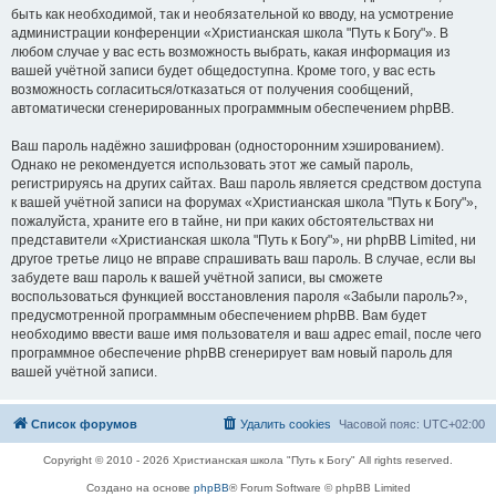
быть как необходимой, так и необязательной ко вводу, на усмотрение
администрации конференции «Христианская школа "Путь к Богу"». В
любом случае у вас есть возможность выбрать, какая информация из
вашей учётной записи будет общедоступна. Кроме того, у вас есть
возможность согласиться/отказаться от получения сообщений,
автоматически сгенерированных программным обеспечением phpBB.
Ваш пароль надёжно зашифрован (односторонним хэшированием).
Однако не рекомендуется использовать этот же самый пароль,
регистрируясь на других сайтах. Ваш пароль является средством доступа
к вашей учётной записи на форумах «Христианская школа "Путь к Богу"»,
пожалуйста, храните его в тайне, ни при каких обстоятельствах ни
представители «Христианская школа "Путь к Богу"», ни phpBB Limited, ни
другое третье лицо не вправе спрашивать ваш пароль. В случае, если вы
забудете ваш пароль к вашей учётной записи, вы сможете
воспользоваться функцией восстановления пароля «Забыли пароль?»,
предусмотренной программным обеспечением phpBB. Вам будет
необходимо ввести ваше имя пользователя и ваш адрес email, после чего
программное обеспечение phpBB сгенерирует вам новый пароль для
вашей учётной записи.
Список форумов
Удалить cookies
Часовой пояс:
UTC+02:00
Copyright © 2010 - 2026 Христианская школа "Путь к Богу" All rights reserved.
Создано на основе
phpBB
® Forum Software © phpBB Limited