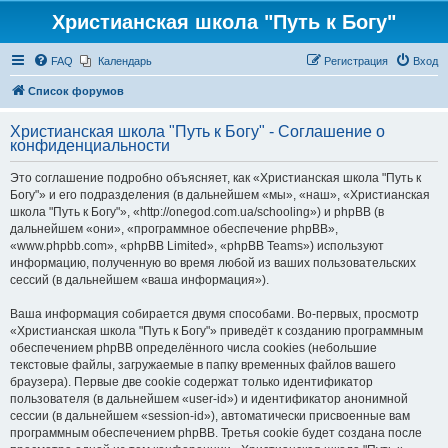
Христианская школа "Путь к Богу"
FAQ
Календарь
Регистрация
Вход
Список форумов
Христианская школа "Путь к Богу" - Соглашение о
конфиденциальности
Это соглашение подробно объясняет, как «Христианская школа "Путь к
Богу"» и его подразделения (в дальнейшем «мы», «наш», «Христианская
школа "Путь к Богу"», «http://onegod.com.ua/schooling») и phpBB (в
дальнейшем «они», «программное обеспечение phpBB»,
«www.phpbb.com», «phpBB Limited», «phpBB Teams») используют
информацию, полученную во время любой из ваших пользовательских
сессий (в дальнейшем «ваша информация»).
Ваша информация собирается двумя способами. Во-первых, просмотр
«Христианская школа "Путь к Богу"» приведёт к созданию программным
обеспечением phpBB определённого числа cookies (небольшие
текстовые файлы, загружаемые в папку временных файлов вашего
браузера). Первые две cookie содержат только идентификатор
пользователя (в дальнейшем «user-id») и идентификатор анонимной
сессии (в дальнейшем «session-id»), автоматически присвоенные вам
программным обеспечением phpBB. Третья cookie будет создана после