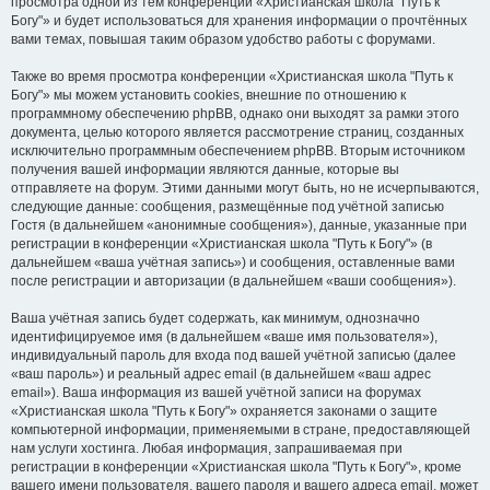
просмотра одной из тем конференции «Христианская школа "Путь к
Богу"» и будет использоваться для хранения информации о прочтённых
вами темах, повышая таким образом удобство работы с форумами.
Также во время просмотра конференции «Христианская школа "Путь к
Богу"» мы можем установить cookies, внешние по отношению к
программному обеспечению phpBB, однако они выходят за рамки этого
документа, целью которого является рассмотрение страниц, созданных
исключительно программным обеспечением phpBB. Вторым источником
получения вашей информации являются данные, которые вы
отправляете на форум. Этими данными могут быть, но не исчерпываются,
следующие данные: сообщения, размещённые под учётной записью
Гостя (в дальнейшем «анонимные сообщения»), данные, указанные при
регистрации в конференции «Христианская школа "Путь к Богу"» (в
дальнейшем «ваша учётная запись») и сообщения, оставленные вами
после регистрации и авторизации (в дальнейшем «ваши сообщения»).
Ваша учётная запись будет содержать, как минимум, однозначно
идентифицируемое имя (в дальнейшем «ваше имя пользователя»),
индивидуальный пароль для входа под вашей учётной записью (далее
«ваш пароль») и реальный адрес email (в дальнейшем «ваш адрес
email»). Ваша информация из вашей учётной записи на форумах
«Христианская школа "Путь к Богу"» охраняется законами о защите
компьютерной информации, применяемыми в стране, предоставляющей
нам услуги хостинга. Любая информация, запрашиваемая при
регистрации в конференции «Христианская школа "Путь к Богу"», кроме
вашего имени пользователя, вашего пароля и вашего адреса email, может