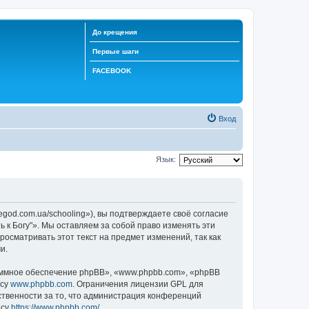
До крещения
Первые шаги
FACEBOOK
Вход
Язык:
egod.com.ua/schooling»), вы подтверждаете своё согласие
 к Богу"». Мы оставляем за собой право изменять эти
осматривать этот текст на предмет изменений, так как
и.
ммное обеспечение phpBB», «www.phpbb.com», «phpBB
есу
www.phpbb.com
. Ограничения лицензии GPL для
ственности за то, что администрация конференций
есу
https://www.phpbb.com/
.