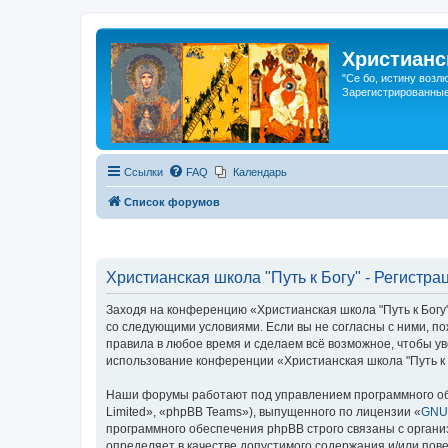
Христианс
"Се бо, истину возл
Зарегистрированные
Ссылки
FAQ
Календарь
Список форумов
Христианская школа "Путь к Богу" - Регистра
Заходя на конференцию «Христианская школа "Путь к Богу"»
со следующими условиями. Если вы не согласны с ними, по
правила в любое время и сделаем всё возможное, чтобы ув
использование конференции «Христианская школа "Путь к 
Наши форумы работают под управлением программного об
Limited», «phpBB Teams»), выпущенного по лицензии «
GNU 
программного обеспечения phpBB строго связаны с органи
определяет в качестве допустимого содержания и/или по