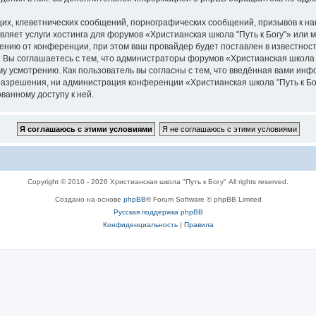
их, клеветнических сообщений, порнографических сообщений, призывов к на
вляет услуги хостинга для форумов «Христианская школа "Путь к Богу"» или
нию от конференции, при этом ваш провайдер будет поставлен в известность
 Вы соглашаетесь с тем, что администраторы форумов «Христианская школа "
у усмотрению. Как пользователь вы согласны с тем, что введённая вами инф
азрешения, ни администрация конференции «Христианская школа "Путь к Богу
ванному доступу к ней.
Copyright © 2010 - 2026 Христианская школа "Путь к Богу" All rights reserved.
Создано на основе
phpBB
® Forum Software © phpBB Limited
Русская поддержка phpBB
Конфиденциальность
|
Правила