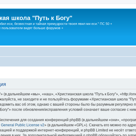
кая школа "Путь к Богу"
юбил еси, безвестная и тайная премудрости твоея явил ми еси." ПС 50 +
 пользователи видят больше форумов +
ция
 (в дальнейшем «мы», «наш», «Христианская школа "Путь к Богу"», «http://on
жалуйста, не заходите и не пользуйтесь форумами «Христианская школа "Путь
едомить вас об этом, однако с вашей стороны было бы разумным регулярно пр
Богу"» после обновления/исправления условий означает ваше согласие с ним
еспечения для создания конференций phpBB (в дальнейшем «они», «програ
General Public License v2
» (в дальнейшем «GPL»). Скачать его можно по адр
зацией и поддержкой интернет-конференций, и phpBB Limited не несёт ответ
ведения в них. За дополнительной информацией о phpBB обращайтесь по адр