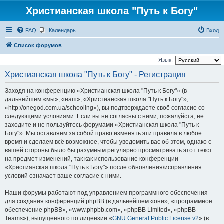
Христианская школа "Путь к Богу"
FAQ
Календарь
Вход
Список форумов
Язык:
Христианская школа "Путь к Богу" - Регистрация
Заходя на конференцию «Христианская школа "Путь к Богу"» (в
дальнейшем «мы», «наш», «Христианская школа "Путь к Богу"»,
«http://onegod.com.ua/schooling»), вы подтверждаете своё согласие со
следующими условиями. Если вы не согласны с ними, пожалуйста, не
заходите и не пользуйтесь форумами «Христианская школа "Путь к
Богу"». Мы оставляем за собой право изменять эти правила в любое
время и сделаем всё возможное, чтобы уведомить вас об этом, однако с
вашей стороны было бы разумным регулярно просматривать этот текст
на предмет изменений, так как использование конференции
«Христианская школа "Путь к Богу"» после обновления/исправления
условий означает ваше согласие с ними.
Наши форумы работают под управлением программного обеспечения
для создания конференций phpBB (в дальнейшем «они», «программное
обеспечение phpBB», «www.phpbb.com», «phpBB Limited», «phpBB
Teams»), выпущенного по лицензии «
GNU General Public License v2
» (в