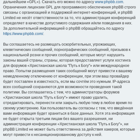
дальнейшем «GPL»). Скачать его можно по адресу
www.phpbb.com
.
Ограничения лицензии GPL для программного обеспечения phpBB строго
связаны с организацией и поддержкой интернет-конференций, и phpBB
Limited не несёт ответственности за то, что администрация конференций
определяет в качестве допустимого содержания и/или поведения в них.
За дополнительной информацией о phpBB обращайтесь по адресу
https://www.phpbb.com/
.
Вы соглашаетесь не размещать оскорбительных, угрожающих,
клеветнических сообщений, порнографических сообщений, призывов к
национальной розни и прочих сообщений, которые могут нарушить
законы вашей страны, страны, которая предоставляет услуги хостинга
для форумов «Христианская школа "Путь к Богу"» или международное
право. Попытки размещения таких сообщений могут привести к вашему
немедленному отключению от конференции, при этом ваш провайдер
будет поставлен в известность, если мы сочтём это нужным. IP-адреса
всех сообщений сохраняются для возможности проведения такой
политики. Вы соглашаетесь с тем, что администраторы форумов
«Христианская школа "Путь к Богу"» имеют право удалить,
отредактировать, перенести или закрыть любую тему в любое время по
своему усмотрению. Как пользователь вы согласны с тем, что введённая
вами информация будет храниться в базе данных. Хотя эта информация
не будет открыта третьим лицам без вашего разрешения, ни
администрация конференции «Христианская школа "Путь к Богу"», ни
phpBB Limited не может быть ответственна за действия хакеров, которые
могут привести к несанкционированному доступу к ней.