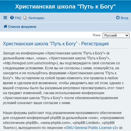
Христианская школа "Путь к Богу"
FAQ
Календарь
Вход
Список форумов
Язык:
Христианская школа "Путь к Богу" - Регистрация
Заходя на конференцию «Христианская школа "Путь к Богу"» (в
дальнейшем «мы», «наш», «Христианская школа "Путь к Богу"»,
«http://onegod.com.ua/schooling»), вы подтверждаете своё согласие со
следующими условиями. Если вы не согласны с ними, пожалуйста, не
заходите и не пользуйтесь форумами «Христианская школа "Путь к
Богу"». Мы оставляем за собой право изменять эти правила в любое
время и сделаем всё возможное, чтобы уведомить вас об этом, однако с
вашей стороны было бы разумным регулярно просматривать этот текст
на предмет изменений, так как использование конференции
«Христианская школа "Путь к Богу"» после обновления/исправления
условий означает ваше согласие с ними.
Наши форумы работают под управлением программного обеспечения
для создания конференций phpBB (в дальнейшем «они», «программное
обеспечение phpBB», «www.phpbb.com», «phpBB Limited», «phpBB
Teams»), выпущенного по лицензии «
GNU General Public License v2
» (в