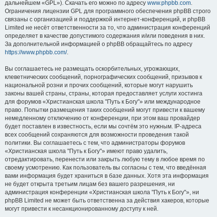
дальнейшем «GPL»). Скачать его можно по адресу
www.phpbb.com
.
Ограничения лицензии GPL для программного обеспечения phpBB строго
связаны с организацией и поддержкой интернет-конференций, и phpBB
Limited не несёт ответственности за то, что администрация конференций
определяет в качестве допустимого содержания и/или поведения в них.
За дополнительной информацией о phpBB обращайтесь по адресу
https://www.phpbb.com/
.
Вы соглашаетесь не размещать оскорбительных, угрожающих,
клеветнических сообщений, порнографических сообщений, призывов к
национальной розни и прочих сообщений, которые могут нарушить
законы вашей страны, страны, которая предоставляет услуги хостинга
для форумов «Христианская школа "Путь к Богу"» или международное
право. Попытки размещения таких сообщений могут привести к вашему
немедленному отключению от конференции, при этом ваш провайдер
будет поставлен в известность, если мы сочтём это нужным. IP-адреса
всех сообщений сохраняются для возможности проведения такой
политики. Вы соглашаетесь с тем, что администраторы форумов
«Христианская школа "Путь к Богу"» имеют право удалить,
отредактировать, перенести или закрыть любую тему в любое время по
своему усмотрению. Как пользователь вы согласны с тем, что введённая
вами информация будет храниться в базе данных. Хотя эта информация
не будет открыта третьим лицам без вашего разрешения, ни
администрация конференции «Христианская школа "Путь к Богу"», ни
phpBB Limited не может быть ответственна за действия хакеров, которые
могут привести к несанкционированному доступу к ней.