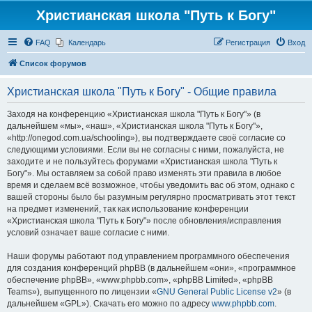
Христианская школа "Путь к Богу"
FAQ
Календарь
Регистрация
Вход
Список форумов
Христианская школа "Путь к Богу" - Общие правила
Заходя на конференцию «Христианская школа "Путь к Богу"» (в
дальнейшем «мы», «наш», «Христианская школа "Путь к Богу"»,
«http://onegod.com.ua/schooling»), вы подтверждаете своё согласие со
следующими условиями. Если вы не согласны с ними, пожалуйста, не
заходите и не пользуйтесь форумами «Христианская школа "Путь к
Богу"». Мы оставляем за собой право изменять эти правила в любое
время и сделаем всё возможное, чтобы уведомить вас об этом, однако с
вашей стороны было бы разумным регулярно просматривать этот текст
на предмет изменений, так как использование конференции
«Христианская школа "Путь к Богу"» после обновления/исправления
условий означает ваше согласие с ними.
Наши форумы работают под управлением программного обеспечения
для создания конференций phpBB (в дальнейшем «они», «программное
обеспечение phpBB», «www.phpbb.com», «phpBB Limited», «phpBB
Teams»), выпущенного по лицензии «
GNU General Public License v2
» (в
дальнейшем «GPL»). Скачать его можно по адресу
www.phpbb.com
.