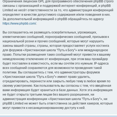
Ограничения лицензии GPL для программного обеспечения phpBB строго
связаны с организацией и поддержкой интернет-конференций, и phpBB
Limited не несёт ответственности за то, что администрация конференций
определяет в качестве допустимого содержания и/или поведения в них.
За дополнительной информацией о phpBB обращайтесь по адресу
https://www.phpbb.com/
.
Вы соглашаетесь не размещать оскорбительных, угрожающих,
клеветнических сообщений, порнографических сообщений, призывов к
национальной розни и прочих сообщений, которые могут нарушить
законы вашей страны, страны, которая предоставляет услуги хостинга
для форумов «Христианская школа "Путь к Богу"» или международное
право. Попытки размещения таких сообщений могут привести к вашему
немедленному отключению от конференции, при этом ваш провайдер
будет поставлен в известность, если мы сочтём это нужным. IP-адреса
всех сообщений сохраняются для возможности проведения такой
политики. Вы соглашаетесь с тем, что администраторы форумов
«Христианская школа "Путь к Богу"» имеют право удалить,
отредактировать, перенести или закрыть любую тему в любое время по
своему усмотрению. Как пользователь вы согласны с тем, что введённая
вами информация будет храниться в базе данных. Хотя эта информация
не будет открыта третьим лицам без вашего разрешения, ни
администрация конференции «Христианская школа "Путь к Богу"», ни
phpBB Limited не может быть ответственна за действия хакеров, которые
могут привести к несанкционированному доступу к ней.