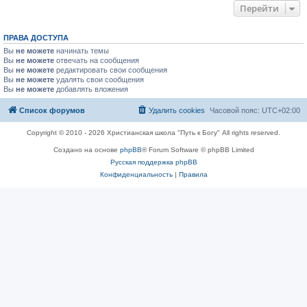
Перейти
ПРАВА ДОСТУПА
Вы
не можете
начинать темы
Вы
не можете
отвечать на сообщения
Вы
не можете
редактировать свои сообщения
Вы
не можете
удалять свои сообщения
Вы
не можете
добавлять вложения
Список форумов
Удалить cookies
Часовой пояс:
UTC+02:00
Copyright © 2010 - 2026 Христианская школа "Путь к Богу" All rights reserved.
Создано на основе
phpBB
® Forum Software © phpBB Limited
Русская поддержка phpBB
Конфиденциальность
|
Правила