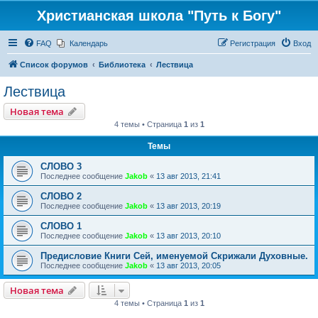
Христианская школа "Путь к Богу"
FAQ
Календарь
Регистрация
Вход
Список форумов
Библиотека
Лествица
Лествица
Новая тема
4 темы • Страница
1
из
1
Темы
СЛОВО 3
Последнее сообщение
Jakob
«
13 авг 2013, 21:41
СЛОВО 2
Последнее сообщение
Jakob
«
13 авг 2013, 20:19
СЛОВО 1
Последнее сообщение
Jakob
«
13 авг 2013, 20:10
Предисловие Книги Сей, именуемой Скрижали Духовные.
Последнее сообщение
Jakob
«
13 авг 2013, 20:05
Новая тема
4 темы • Страница
1
из
1