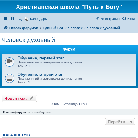
Христианская школа "Путь к Богу"
FAQ
Календарь
Регистрация
Вход
Список форумов
Единый Бог
Человек
Человек духовный
Человек духовный
Форум
Обучение, первый этап
План занятий и материалы доя изучения
Темы:
1
Обучение, второй этап
План занятий и материалы доя изучения
Темы:
1
Новая тема
0 тем • Страница
1
из
1
В этом форуме нет сообщений.
Перейти
ПРАВА ДОСТУПА