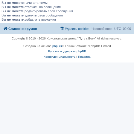
Вы
не можете
начинать темы
Вы
не можете
отвечать на сообщения
Вы
не можете
редактировать свои сообщения
Вы
не можете
удалять свои сообщения
Вы
не можете
добавлять вложения
Список форумов
Удалить cookies
Часовой пояс:
UTC+02:00
Copyright © 2010 - 2026 Христианская школа "Путь к Богу" All rights reserved.
Создано на основе
phpBB
® Forum Software © phpBB Limited
Русская поддержка phpBB
Конфиденциальность
|
Правила