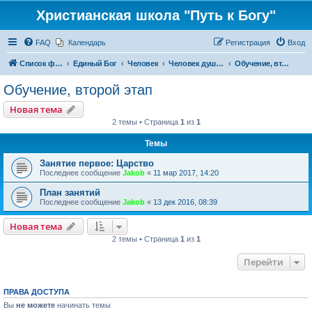
Христианская школа "Путь к Богу"
FAQ
Календарь
Регистрация
Вход
Список форумов
Единый Бог
Человек
Человек душевный
Обучение, второй этап
Обучение, второй этап
Новая тема
2 темы • Страница
1
из
1
Темы
Занятие первое: Царство
Последнее сообщение
Jakob
«
11 мар 2017, 14:20
План занятий
Последнее сообщение
Jakob
«
13 дек 2016, 08:39
Новая тема
2 темы • Страница
1
из
1
Перейти
ПРАВА ДОСТУПА
Вы
не можете
начинать темы