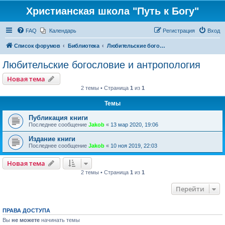
Христианская школа "Путь к Богу"
FAQ
Календарь
Регистрация
Вход
Список форумов
Библиотека
Любительские богословие и антропология
Любительские богословие и антропология
Новая тема
2 темы • Страница
1
из
1
Темы
Публикация книги
Последнее сообщение
Jakob
«
13 мар 2020, 19:06
Издание книги
Последнее сообщение
Jakob
«
10 ноя 2019, 22:03
Новая тема
2 темы • Страница
1
из
1
Перейти
ПРАВА ДОСТУПА
Вы
не можете
начинать темы