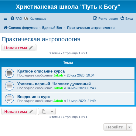
Христианская школа "Путь к Богу"
FAQ
Календарь
Регистрация
Вход
Список форумов
Единый Бог
Практическая антропология
Практическая антропология
Новая тема
3 темы • Страница
1
из
1
Темы
Краткое описание курса
Последнее сообщение
Jakob
«
20 окт 2020, 10:04
Уровень первый. Человек душевный
Последнее сообщение
Jakob
«
04 май 2020, 07:43
Введение в курс
Последнее сообщение
Jakob
«
14 мар 2020, 21:49
Новая тема
3 темы • Страница
1
из
1
Перейти