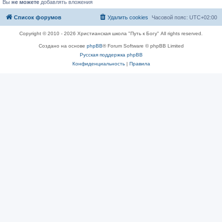
Вы
не можете
добавлять вложения
Список форумов
Удалить cookies
Часовой пояс:
UTC+02:00
Copyright © 2010 - 2026 Христианская школа "Путь к Богу" All rights reserved.
Создано на основе
phpBB
® Forum Software © phpBB Limited
Русская поддержка phpBB
Конфиденциальность
|
Правила