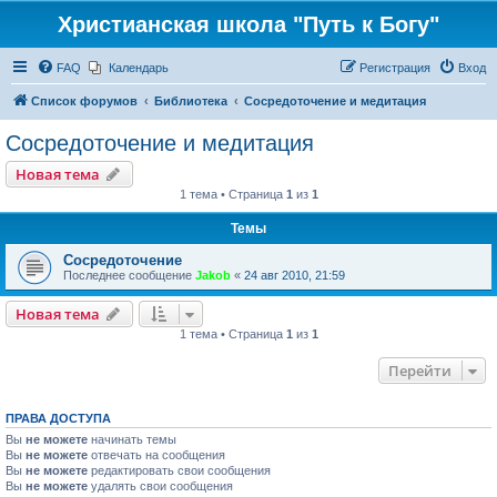
Христианская школа "Путь к Богу"
FAQ
Календарь
Регистрация
Вход
Список форумов
Библиотека
Сосредоточение и медитация
Сосредоточение и медитация
Новая тема
1 тема • Страница
1
из
1
Темы
Сосредоточение
Последнее сообщение
Jakob
«
24 авг 2010, 21:59
Новая тема
1 тема • Страница
1
из
1
Перейти
ПРАВА ДОСТУПА
Вы
не можете
начинать темы
Вы
не можете
отвечать на сообщения
Вы
не можете
редактировать свои сообщения
Вы
не можете
удалять свои сообщения