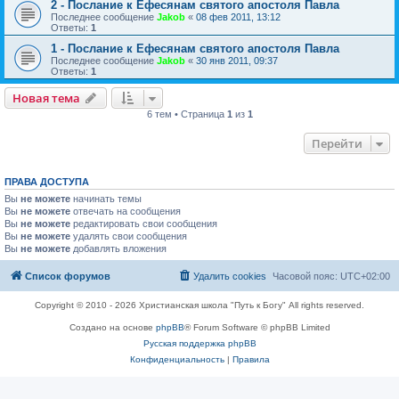
2 - Послание к Ефесянам святого апостоля Павла
Последнее сообщение
Jakob
«
08 фев 2011, 13:12
Ответы:
1
1 - Послание к Ефесянам святого апостоля Павла
Последнее сообщение
Jakob
«
30 янв 2011, 09:37
Ответы:
1
Новая тема
6 тем • Страница
1
из
1
Перейти
ПРАВА ДОСТУПА
Вы
не можете
начинать темы
Вы
не можете
отвечать на сообщения
Вы
не можете
редактировать свои сообщения
Вы
не можете
удалять свои сообщения
Вы
не можете
добавлять вложения
Список форумов
Удалить cookies
Часовой пояс:
UTC+02:00
Copyright © 2010 - 2026 Христианская школа "Путь к Богу" All rights reserved.
Создано на основе
phpBB
® Forum Software © phpBB Limited
Русская поддержка phpBB
Конфиденциальность
|
Правила