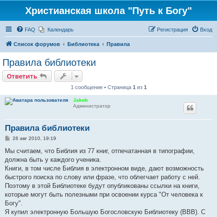
Христианская школа "Путь к Богу"
FAQ
Календарь
Регистрация
Вход
Список форумов
Библиотека
Правила
Правила библиотеки
Ответить
1 сообщение • Страница
1
из
1
Jakob
Администратор
Правила библиотеки
С
26 авг 2010, 19:19
о
о
Мы считаем, что Библия из 77 книг, отпечатанная в типографии,
б
должна быть у каждого ученика.
щ
е
Книги, в том числе Библия в электронном виде, дают возможность
н
быстрого поиска по слову или фразе, что облегчает работу с ней.
и
е
Поэтому в этой Библиотеке будут опубликованы ссылки на книги,
которые могут быть полезными при освоении курса "От человека к
Богу".
Я купил электронную Большую Богословскую Библиотеку (ВВВ). С