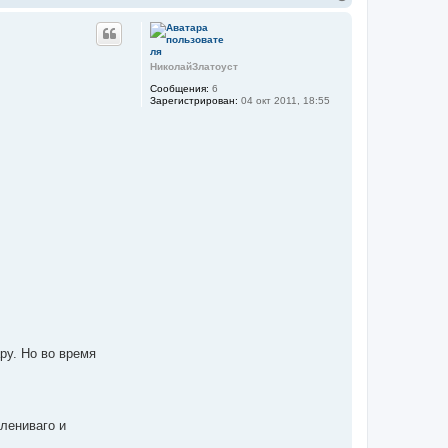
е
р
н
у
т
НиколайЗлатоуст
ь
Сообщения:
6
с
Зарегистрирован:
04 окт 2011, 18:55
я
к
н
а
ч
а
л
у
ру. Но во время
 лениваго и