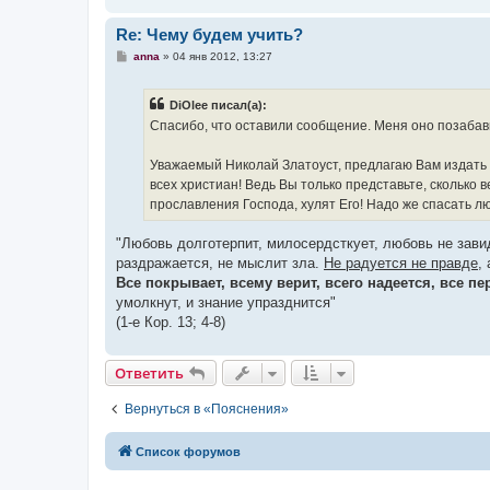
Re: Чему будем учить?
С
anna
»
04 янв 2012, 13:27
о
о
б
DiOlee писал(а):
щ
е
Спасибо, что оставили сообщение. Меня оно позаба
н
и
е
Уважаемый Николай Златоуст, предлагаю Вам издать 
всех христиан! Ведь Вы только представьте, скольк
прославления Господа, хулят Его! Надо же спасать люд
"Любовь долготерпит, милосердсткует, любовь не зави
раздражается, не мыслит зла.
Не радуется не правде
,
Все покрывает, всему верит, всего надеется, все пе
умолкнут, и знание упразднится"
(1-е Кор. 13; 4-8)
Ответить
Вернуться в «Пояснения»
Список форумов