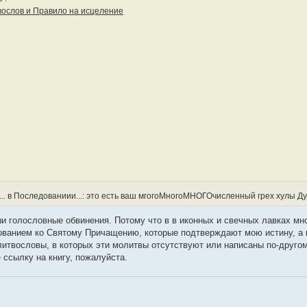
вослов и Правило на исцеление
. ... в Последованиии...: это есть ваш мгогоМногоМНОГОчисленный грех хулы Ду
и голословные обвинения. Потому что в в иконных и свечных лавках мн
ованием ко Святому Причащению, которые подтверждают мою истину, а 
литвословы, в которых эти молитвы отсутствуют или написаны по-друго
ссылку на книгу, пожалуйста.