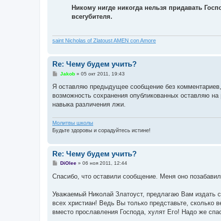
Никому нигде никогда нельзя придавать Госп
всегубителя.
saint Nicholas of Zlatoust AMEN con Amore
Re: Чему будем учить?
С
Jakob
»
05 окт 2011, 19:43
о
о
Я оставляю предыдущее сообщение без комментариев, 
б
возможность сохранения опубликованных оставляю на
щ
е
навыка различения лжи.
н
и
е
Молитвы школы
Будьте здоровы и сорадуйтесь истине!
Re: Чему будем учить?
С
DiOlee
»
06 ноя 2011, 12:44
о
о
Спасибо, что оставили сообщение. Меня оно позабави
б
щ
е
Уважаемый Николай Златоуст, предлагаю Вам издать с
н
всех христиан! Ведь Вы только представьте, сколько
и
е
вместо прославления Господа, хулят Его! Надо же спас