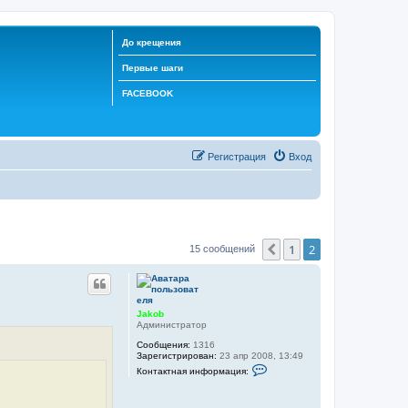
До крещения
Первые шаги
FACEBOOK
Регистрация
Вход
1
2
Пред.
15 сообщений
Jakob
Администратор
Сообщения:
1316
Зарегистрирован:
23 апр 2008, 13:49
К
Контактная информация:
о
н
т