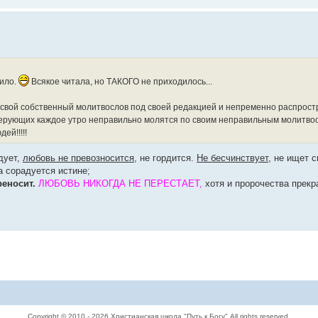
вило.
Всякое читала, но ТАКОГО не приходилось...
свой собственный молитвослов под своей редакцией и непременно распрост
о верующих каждое утро неправильно молятся по своим неправильным молитво
ей!!!!!
дует,
любовь не превозносится
, не гордится.
Не бесчинствует
, не ищет с
 а сорадуется истине;
реносит.
ЛЮБОВЬ НИКОГДА НЕ ПЕРЕСТАЕТ,
хотя и пророчества прекр
Copyright © 2010 - 2026 Христианская школа "Путь к Богу" All rights reserved.