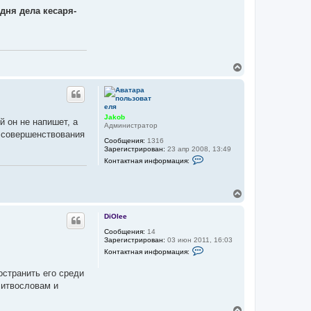
дня дела кесаря-
В
е
р
н
у
т
Jakob
 он не напишет, а
ь
Администратор
 совершенствования
с
Сообщения:
1316
я
Зарегистрирован:
23 апр 2008, 13:49
к
К
Контактная информация:
н
о
а
н
т
ч
а
В
а
к
е
л
т
р
у
н
DiOlee
н
а
у
Сообщения:
14
я
Зарегистрирован:
03 июн 2011, 16:03
и
т
К
н
ь
Контактная информация:
о
ф
с
н
о
я
странить его среди
т
р
к
а
м
литвословам и
к
н
а
т
ц
а
н
и
ч
В