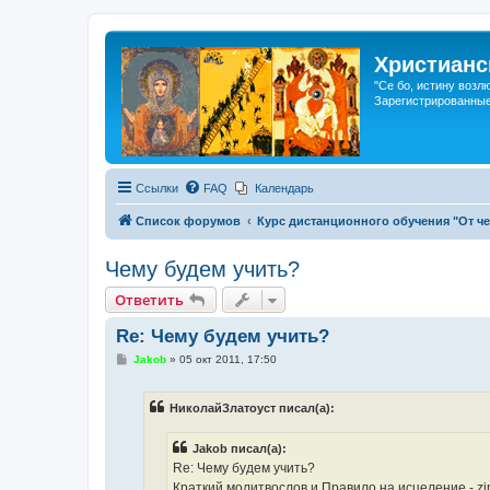
Христианс
"Се бо, истину возл
Зарегистрированные
Ссылки
FAQ
Календарь
Список форумов
Курс дистанционного обучения "От че
Чему будем учить?
Ответить
Re: Чему будем учить?
С
Jakob
»
05 окт 2011, 17:50
о
о
б
НиколайЗлатоуст писал(а):
щ
е
н
Jakob писал(а):
и
е
Re: Чему будем учить?
Краткий молитвослов и Правило на исцеление - zip