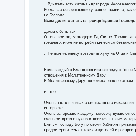
...Губитель есть сатана - враг рода Человеческог
Когда все совершающие утреннее правило, так о
на Господа.
Всем должно знать в Троице Единый Господь 
Должно быть так:
От сна востав, благодарю Тя, Святая Троица, яко
грешнаго, ниже не истребил мя еси со беззаконь
...Нельзя человеку возводить хулу на Отца и Сы
Если каждый с Благоговением изследует "свои Мо
отношения к Молитвенному Дару.
К Молитвенному Дару легкомысленно не относят
и Еще
Очень часто в книгах о святых много искажений: э
интернете...
Очень осторожно каждому человеку нужно относи
очень осторожно нужно относится к таким матер
Ели уж Господу Богу по"своим библиям приписыва
предостерегитесь от таких издателей и распрост