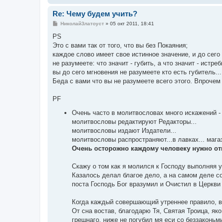
Re: Чему будем учить?
С
НиколайЗлатоуст
»
05 окт 2011, 18:41
о
о
PS
б
Это с вами так от того, что вы без Покаяния;
щ
е
каждое слово имеет свое истинное значение, и до сего
н
не разумеете: что значит - губить, а что значит - истреб
и
е
вы до сего мгновения не разумеете кто есть губитель...
Беда с вами что вы не разумеете всего этого. Впрочем 
PF
Очень часто в молитвословах много искажений -
молитвословы редактируют Редакторы...
молитвословы издают Издатели...
молитвословы распространяют...в лавках... магазин
Очень осторожно каждому человеку нужно от
Скажу о том как я молился к Господу выполняя 
Казалось делал благое дело, а на самом деле с
поста Господь Бог вразумил и Очистил в Церкви
Когда каждый совершающий утреннее правило, во
От сна востав, благодарю Тя, Святая Троица, яко
грешнаго, ниже не погубил мя еси со беззаконьм