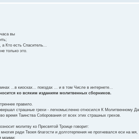
 часа вы
ить;
, а Кто есть Спаситель...
не только это.
ах ...в киосках... поездах ... и в том Числе в интернете...
носится ко всяким изданиям молитвенных сборников.
утреннее правило.
овершал страшные грехи - легкомысленно относился К Молитвенному Да
 во время Таинства Соборования от всех этих страшных грехов.
зносит молитву ко Пресвятой Троице говорит:
 многия ради Твоея благости и долготерпения не прогневался еси на мя,
и моими;