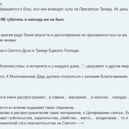
о.
бращаются к Богу, все они возводят хулу на Пресвятую Троицу. Их день
НЕ губитель и никогда им не был.
 многия ради Твоея благости и долготерпения не прогневался еси на мя,
ми моими;
на и Святого Духа в Троице Единого Господа.
литвословы, в интернете и у каждого дома...", уразумеет и другие мер
ся, К Молитвенному Дару должно относиться с великим Благоговением.
ти книги распространяют...в лавках... магазинах ...в киосках... поездах .
тся ко всяким изданиям таких сборников...
иалам и распространителям таких материалов, к Цитированию святых, Би
ют губительства, карательства, убийства... месть... злоделание... то и
ранителей сего лжесвительства на Святого ---->