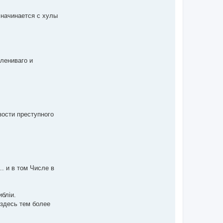
 начинается с хулы
 лениваго и
зости преступного
.. и в том Числе в
блiи.
 здесь тем более