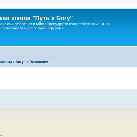
кая школа "Путь к Богу"
юбил еси, безвестная и тайная премудрости твоея явил ми еси." ПС 50 +
 пользователи видят больше форумов +
ловека к Богу"
Пояснения
 :