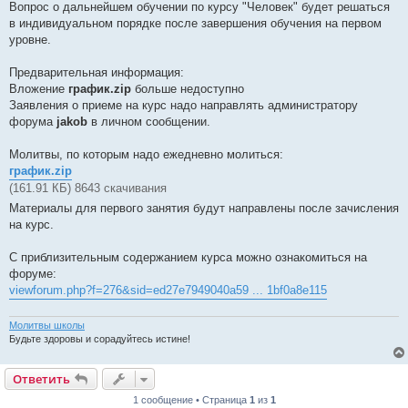
Вопрос о дальнейшем обучении по курсу "Человек" будет решаться
в индивидуальном порядке после завершения обучения на первом
уровне.
Предварительная информация:
Вложение
график.zip
больше недоступно
Заявления о приеме на курс надо направлять администратору
форума
jakob
в личном сообщении.
Молитвы, по которым надо ежедневно молиться:
график.zip
(161.91 КБ) 8643 скачивания
Материалы для первого занятия будут направлены после зачисления
на курс.
С приблизительным содержанием курса можно ознакомиться на
форуме:
viewforum.php?f=276&sid=ed27e7949040a59 ... 1bf0a8e115
Молитвы школы
Будьте здоровы и сорадуйтесь истине!
Ответить
1 сообщение • Страница
1
из
1