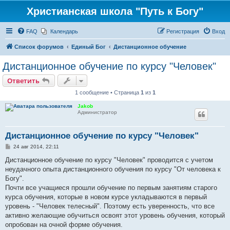
Христианская школа "Путь к Богу"
FAQ
Календарь
Регистрация
Вход
Список форумов
Единый Бог
Дистанционное обучение
Дистанционное обучение по курсу "Человек"
Ответить
1 сообщение • Страница
1
из
1
Jakob
Администратор
Дистанционное обучение по курсу "Человек"
С
24 авг 2014, 22:11
о
о
Дистанционное обучение по курсу "Человек" проводится с учетом
б
неудачного опыта дистанционного обучения по курсу "От человека к
щ
е
Богу".
н
Почти все учащиеся прошли обучение по первым занятиям старого
и
е
курса обучения, которые в новом курсе укладываются в первый
уровень - "Человек телесный". Поэтому есть уверенность, что все
активно желающие обучиться освоят этот уровень обучения, который
опробован на очной форме обучения.