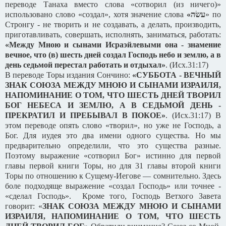
переводе Танаха вместо слова «сотворил (из ничего)»
использовано слово «создал», хотя значение слова
«
עשׂה
» по
Стронгу - не творить и не создавать, а делать, производить,
приготавливать, совершать, исполнять, заниматься, работать:
«Между Мною и сынами Исраэйлевыми она - знамение
вечное, что (в) шесть дней создал Господь небо и землю, а в
день седьмой перестал работать и отдыхал»
. (Исх.31:17)
В переводе Торы издания Сончино:
«СУББОТА - ВЕЧНЫЙ
ЗНАК СОЮЗА МЕЖДУ МНОЮ И СЫНАМИ ИЗРАИЛЯ,
НАПОМИНАНИЕ О ТОМ, ЧТО ШЕСТЬ ДНЕЙ ТВОРИЛ
БОГ НЕБЕСА И ЗЕМЛЮ, А В СЕДЬМОЙ ДЕНЬ -
ПРЕКРАТИЛ И ПРЕБЫВАЛ В ПОКОЕ»
. (Исх.31:17) В
этом переводе опять слово «творил», но уже не Господь, а
Бог. Для иудея это два имени одного существа. Но мы
предварительно определили, что это существа разные.
Поэтому выражение «сотворил Бог» истинно для первой
главы первой книги Торы, но для 31 главы второй книги
Торы по отношению к Сущему-Иегове — сомнительно. Здесь
боле подходяще выражение «создал Господь» или точнее -
«сделал Господь». Кроме того, Господь Ветхого Завета
говорит: «
ЗНАК СОЮЗА МЕЖДУ МНОЮ И СЫНАМИ
ИЗРАИЛЯ, НАПОМИНАНИЕ О ТОМ, ЧТО ШЕСТЬ