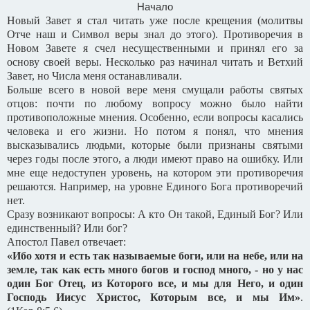
Начало
Новый Завет я стал читать уже после крещения (молитвы
Отче наш и Символ веры знал до этого). Противоречия в
Новом Завете я счел несущественными и принял его за
основу своей веры. Несколько раз начинал читать и Ветхий
Завет, но Числа меня останавливали.
Больше всего в новой вере меня смущали работы святых
отцов: почти по любому вопросу можно было найти
противоположные мнения. Особенно, если вопросы касались
человека и его жизни. Но потом я понял, что мнения
высказывались людьми, которые были признаны святыми
через годы после этого, а люди имеют право на ошибку. Или
мне еще недоступен уровень, на котором эти противоречия
решаются. Например, на уровне Единого Бога противоречий
нет.
Сразу возникают вопросы: А кто Он такой, Единый Бог? Или
единственный? Или бог?
Апостол Павел отвечает:
«Ибо хотя и есть так называемые боги, или на небе, или на
земле, так как есть много богов и господ много, - но у нас
один Бог Отец, из Которого все, и мы для Него, и один
Господь Иисус Христос, Которым все, и мы Им»
.