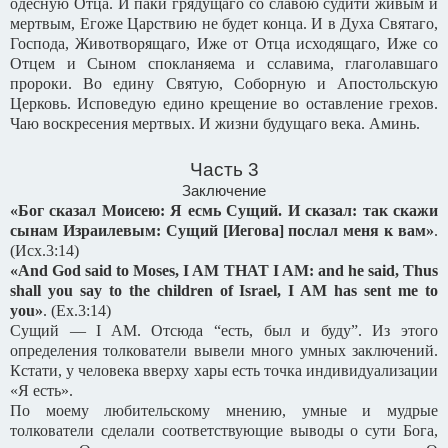
одесную Отца. И паки грядущаго со славою судити живым и
мертвым, Егоже Царствию не будет конца. И в Духа Святаго,
Господа, Животворящаго, Иже от Отца исходящаго, Иже со
Отцем и Сыном спокланяема и сславима, глаголавшаго
пророки. Во едину Святую, Соборную и Апостольскую
Церковь. Исповедую едино крещение во оставление грехов.
Чаю воскресения мертвых. И жизни будущаго века. Аминь.
Часть 3
Заключение
«Бог сказал Моисею: Я есмь Сущий. И сказал: так скажи
сынам Израилевым: Сущий [Иегова] послал меня к вам»
.
(
Исх
.3:14)
«And God said to Moses, I AM THAT I AM: and he said, Thus
shall you say to the children of Israel, I AM has sent me to
you»
.
(Ex.3:14)
Сущий — I AM. Отсюда “есть, был и буду”. Из этого
определения толкователи вывели много умных заключений.
Кстати, у человека вверху хары есть точка индивидуализации
«Я есть».
По моему любительскому мнению, умные и мудрые
толкователи сделали соответствующие выводы о сути Бога,