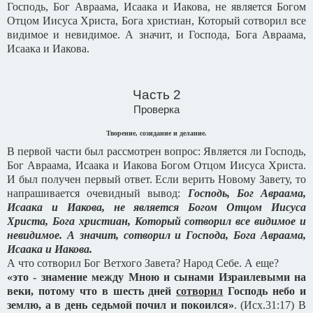
Господь, Бог Авраама, Исаака и Иакова, не является Богом
Отцом Иисуса Христа, Бога христиан, Который сотворил все
видимое и невидимое. А значит, и Господа, Бога Авраама,
Исаака и Иакова.
Часть 2
Проверка
Творение, созидание и делание.
В первой части был рассмотрен вопрос: Является ли Господь,
Бог Авраама, Исаака и Иакова Богом Отцом Иисуса Христа.
И был получен первый ответ. Если верить Новому Завету, то
напрашивается очевидный вывод:
Господь, Бог Авраама,
Исаака и Иакова, не является Богом Отцом Иисуса
Христа, Бога христиан, Который сотворил все видимое и
невидимое. А значит, сотворил и Господа, Бога Авраама,
Исаака и Иакова.
А что сотворил Бог Ветхого Завета? Народ Себе. А еще?
«это - знамение между Мною и сынами Израилевыми на
веки, потому что в шесть дней
сотворил
Господь небо и
землю, а в день седьмой почил и покоился»
. (Исх.31:17) В