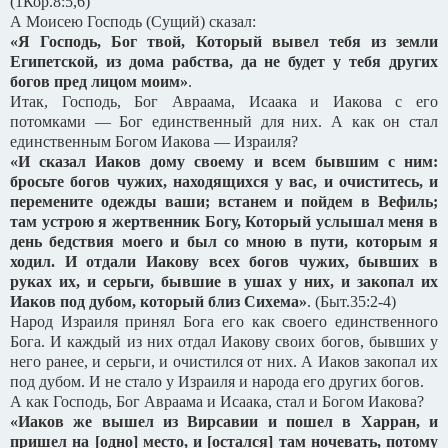
(1Кор.8:5,6)
А Моисею Господь (Сущий) сказал:
«Я Господь, Бог твой, Который вывел тебя из земли
Египетской, из дома рабства, да не будет у тебя других
богов пред лицом моим»
.
Итак, Господь, Бог Авраама, Исаака и Иакова с его
потомками — Бог единственный для них. А как он стал
единственным Богом Иакова — Израиля?
«И сказал Иаков дому своему и всем бывшим с ним:
бросьте богов чужих, находящихся у вас, и очиститесь, и
перемените одежды ваши; встанем и пойдем в Вефиль;
там устрою я жертвенник Богу, Который услышал меня в
день бедствия моего и был со мною в пути, которым я
ходил. И отдали Иакову всех богов чужих, бывших в
руках их, и серьги, бывшие в ушах у них, и закопал их
Иаков под дубом, который близ Сихема»
. (Быт.35:2-4)
Народ Израиля принял Бога его как своего единственного
Бога. И каждый из них отдал Иакову своих богов, бывших у
него ранее, и серьги, и очистился от них. А Иаков закопал их
под дубом. И не стало у Израиля и народа его других богов.
А как Господь, Бог Авраама и Исаака, стал и Богом Иакова?
«Иаков же вышел из Вирсавии и пошел в Харран, и
пришел на [одно] место, и [остался] там ночевать, потому