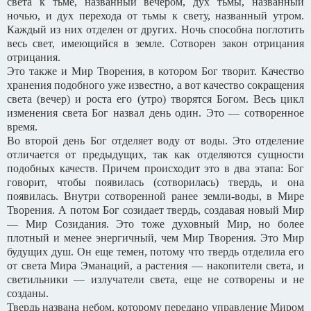
света к тьме, названный вечером, дух тьмы, названный
ночью, и дух перехода от тьмы к свету, названный утром.
Каждый из них отделен от других. Ночь способна поглотить
весь свет, имеющийся в земле. Сотворен закон отрицания
отрицания.
Это также и Мир Творения, в котором Бог творит. Качество
хранения подобного уже известно, а вот качество сокращения
света (вечер) и роста его (утро) творятся Богом. Весь цикл
изменения света Бог назвал день один. Это — сотворенное
время.
Во второй день Бог отделяет воду от воды. Это отделение
отличается от предыдущих, так как отделяются сущности
подобных качеств. Причем происходит это в два этапа: Бог
говорит, чтобы появилась (сотворилась) твердь, и она
появилась. Внутри сотворенной ранее земли-воды, в Мире
Творения. А потом Бог созидает твердь, создавая новый Мир
— Мир Созидания. Это тоже духовный Мир, но более
плотный и менее энергичный, чем Мир Творения. Это Мир
будущих душ. Он еще темен, потому что твердь отделила его
от света Мира Эманаций, а растения — накопители света, и
светильники — излучатели света, еще не сотворены и не
созданы.
Твердь названа небом, которому передано управление Миром