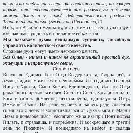
возможно отделение света от солнечного тела, но говорю
только, что представляющееся нам раздельным в мыслях
может быть и в самой действительности разделено
Творцом их природы». (Беседы на Шестоднев, 6)
Итак, по Василию Великому, и я с этим согласен, существует
вмещающая сущность и приданное ей качество.
Мы называем духом невидимую сущность, способную
управлять количеством своего качества.
Сложные духи могут иметь несколько качеств.
Бог Отец - ничем и никем не ограниченный простой дух,
живущий в неприступном свете.
Символ веры
Верую во Единаго Бога Отца Вседержителя, Творца небу и
земли, видимым же всем и невидимым. И во единаго Господа
Иисуса Христа, Сына Божия, Единороднаго, Иже от Отца
рожденнаго прежде всех век; Света от Света, Бога истинна от
Бога истинна, рожденна, несотворенна, единосущна Отцу,
Имже вся быша. Нас ради человек и нашего ради спасения
сшедшаго с небес и воплотившагося от Духа Свята и Марии
Девы и вочеловечшася. Распятаго же за ны при Понтийстем
Пилате, и страдавша, и погребенна. И воскресшаго в третий
день по Писанием. И возшедшаго на небеса, и седяща