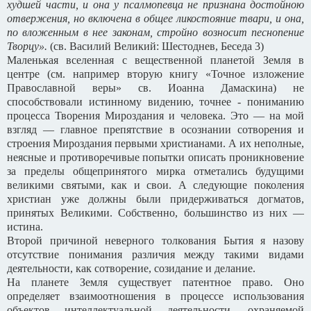
худшей части, и она у псалмопевца не признана достойною
отвержения, но включена в общее ликостояние твари, и она,
по вложенным в нее законам, стройно возносит песнопение
Творцу».
(св. Василий Великий: Шестоднев, Беседа 3)
Маленькая вселенная с вещественной планетой Земля в
центре (см. например вторую книгу «Точное изложение
Православной веры» св. Иоанна Дамаскина) не
способствовали истинному видению, точнее - пониманию
процесса Творения Мироздания и человека. Это — на мой
взгляд — главное препятствие в осознании сотворения и
строения Мироздания первыми христианами. А их неполные,
неясные и противоречивые попытки описать проникновение
за пределы общепринятого мирка отметались будущими
великими святыми, как и свои. А следующие поколения
христиан уже должны были придерживаться догматов,
принятых Великими. Собственно, большинство из них —
истина.
Второй причиной неверного толкования Бытия я назову
отсутствие понимания различия между такими видами
деятельности, как сотворение, созидание и делание.
На планете Земля существует патентное право. Оно
определяет взаимоотношения в процессе использования
объектов интеллектуальной деятельности, охраняемой