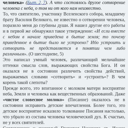
человека»
(
Быт. 2, 7
). А что состоялось другое сотворение
человека с неба, о том ни от кого нам неизвестно.
То, что святителю, участнику Вселенского собора, младшему
брату Василия Великого, не известно о сотворении человека,
поразило меня до глубины души. Я нашел другие его работы
и в первой же обнаружил такое утверждение:
«И если вместе
с небом в начале приведена в бытие земля; то почему
приведенное в бытие было не устроено? Ибо устроить и
сотворить не представляется в понятии чем либо
различным»
. (О шестодневе, 5)
Это написал умный человек, различающий мельчайшие
оттенки смысла слов, выражающих свойства Бога. И он
оказался не в состоянии различить свойства действий,
выражаемых словами «сотворить» и «устроить»? В чем
корень такой слепоты?
Прежде всего, это впитанное с молоком матери восприятие
неба, Земли и человека как вещественных образований. Даже
«чистое словесное молоко»
(Писание) оказалось не в
состоянии исправить детские впечатления. Более того, это
детское восприятие исказило толкование Писания настолько,
что убрало из состава человека человеческий дух. К счастью,
не у всех святителей.