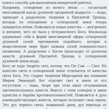
нового способа для выполнения конкретной работы).
Например, сотворение из ничего земли — гигантской
многомерной капли духовной прозрачной жидкости — воды,
приводит к разделению творения и Пресвятой Троицы,
которая по отношению к сотворенной земле теперь
называется небом. Появляются новые качества — внутреннее
и внешнее, чего не было у безграничного Бога. Земля-вода
удерживает себя в форме многомерной сферы сотворенной
духовной силой притяжения подобного, которая в
вещественном мире будет названа силой поверхностного
натяжения. А разделение с Богом происходит от различия
качеств духовной Пресвятой Троицы и сотворенной
духовной земли-воды.
Богу не надо творить свет, потому что Он Сам — Свет. Но
качество света в сотворенной земле отличается от качества
света Бога. Эту стадию творения Мироздания мы называем
Миром Эманаций. Бог отделяет свет в земле от его
отсутствия — тьмы, творя при этом закон отталкивания
противоположных качеств. Вместе с этим сотворен и закон
единства и борьбы противоположностей. Появляется 4 духа
взаимодействующих качеств, которые получают свои имена.
Это дух первого света, названный днем, дух перехода от