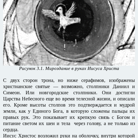
Рисунок 3.1. Мироздание в руках Иисуса Христа
С двух сторон трона, но ниже серафимов, изображены
христианские святые — возможно, столпники Даниил и
Симеон. Или новгородские столпники. Они достигли
Царства Небесного еще во время телесной жизни, и описали
его. Кроме высоты столпов это подтверждается и мудрой
земли, как у Единого Бога, в которую сложены пальцы их
правых рук. Это показывает их крепкую связь с Богом и
питание светом их шеи и тела через голову, а не только из
сердца.
Иисус Христос возложил руки на оболочку, внутри которой