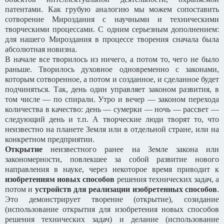
патентами. Как грубую аналогию мы можем сопоставить
сотворение Мироздания с научными и техническими
творческими процессами. С одним серьезным дополнением:
для нашего Мироздания в процессе творения сначала была
абсолютная новизна.
В начале все творилось из ничего, а потом то, чего не было
раньше. Творилось духовное одновременно с законами,
которым сотворенное, а потом и созданное, и сделанное будет
подчиняться. Так, день один управляет законом развития, в
том числе — по спирали. Утро и вечер — законом перехода
количества в качество: день — сумерки — ночь — рассвет —
следующий день и т.п. А творческие люди творят то, что
неизвестно на планете Земля или в отдельной стране, или на
конкретном предприятии.
Открытие
неизвестного ранее на Земле закона или
закономерности, повлекшее за собой развитие нового
направления в науке, через некоторое время приводит к
изобретениям новых способов
решения технических задач, а
потом и
устройств для реализации изобретенных способов
.
Это демонстрирует творение (открытие), созидание
(использование открытия для изобретения новых способов
решения технических задач) и делание (использование