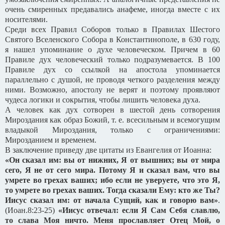
очень смиренных предавались анафеме, иногда вместе с их
носителями.
Среди всех Правил Соборов только в Правилах Шестого
Святого Вселенского Собора в Константинополе, в 630 году,
я нашел упоминание о духе человеческом. Причем в 60
Правиле дух человеческий только подразумевается. В 100
Правиле дух со ссылкой на апостола упоминается
параллельно с душой, не проводя четкого разделения между
ними. Возможно, апостолу не верят и поэтому проявляют
чудеса логики и сокрытия, чтобы лишить человека духа.
А человек как дух сотворен в шестой день сотворения
Мироздания как образ Божий, т. е. всесильным и всемогущим
владыкой Мироздания, только с ограничениями:
Мирозданием и временем.
В заключение приведу две цитаты из Евангелия от Иоанна:
«Он сказал им: вы от нижних, Я от вышних; вы от мира
сего, Я не от сего мира. Потому Я и сказал вам, что вы
умрете во грехах ваших; ибо если не уверуете, что это Я,
то умрете во грехах ваших. Тогда сказали Ему: кто же Ты?
Иисус сказал им: от начала Сущий, как и говорю вам»
.
(Иоан.8:23-25)
«Иисус отвечал: если Я Сам Себя славлю,
то слава Моя ничто. Меня прославляет Отец Мой, о