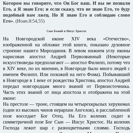
Котором вы говорите, что Он Бог ваш. И вы не познали
Его, а Я знаю Его; и если скажу, что не знаю Его, то буду
подобный вам лжец. Но Я знаю Его и соблюдаю слово
Его»
. (Иоан.8:54,55)
Сын Божий и Иисус Христос
На Новгородской иконе XIV века «Отечество»,
изображенной на обложке этой книги, показано духовное
строение нашего Мироздания. В левом нижнем углу иконы
нарисован апостол Андрей Первозванный (Некоторые
искусствоведы предполагают — апостол Филипп, потому что
в XIV веке, по их мнению, в Новгороде было много людей с
именем Филипп. Или похожий на него Фома). Побывавший
в Новгороде в 1 веке от рождества Христова, апостол Андрей
передал новгородцам много знаний от Первоисточника.
Часть этих знаний от лица апостола и отображена на этой
иконе:
На престоле — троне, стоящем на четырехкрылых херувимах
(один из высоких чинов иерархии Ангелов), в расслабленной
позе восседает Бог Отец. На Его коленях сидит в
симметричной позе Бог Сын — Иисус Христос. На коленях
Господа лежит шар с разноцветными слоями. Господь