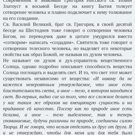
Современник и знакомый Григория Нисского св. Иоанн
Златоуст в восьмой Беседе на книгу Бытия толкует
сотворение человека и плавно подключает к нему толкование
на его созидание.
Св. Василий Великий, брат св. Григория, в своей десятой
беседе на Шестоднев тоже говорит о сотворении человека
Богом, но переводчик даже в цитате умудрился вместо
«сотворим» написать «создадим». Святитель тоже говорит о
сотворении телесного человека, но выделяет его некоторые
свойства как образ Божий, не называя их духом человека.
Не называет он духом и дух-управитель вещественного
Солнца, однако подробно описывает способность вещества
Солнца поглощать и выделять свет. И то, что свет этот может
существовать независимо от вещества:
«И никому да не
кажется невероятным утверждаемое, что иное есть
блистательность света, а иное – тело, в котором находится
свет. Во-первых, видно сие из того, что все сложное делится
у нас таким же образом на вмещающую сущность и на
приданное ей качество. Посему как по природе иное есть
белизна, а иное – тело выбеленное, так и теперь
упоминаемые, будучи различны по природе, соединены силою
Творца. И не говори, что нельзя отделить их друг от друга. Я
и не утверждаю, чтобы для меня или для тебя было