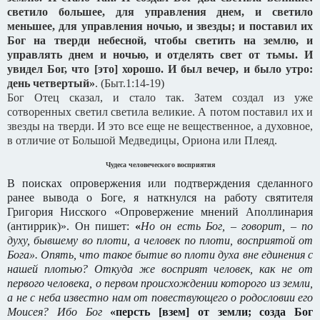
светило большее, для управления днем, и светило
меньшее, для управления ночью, и звезды;
и поставил их
Бог на тверди небесной, чтобы светить на землю, и
управлять днем и ночью, и отделять свет от тьмы. И
увидел Бог, что [это] хорошо.
И был вечер, и было утро:
день четвертый»
. (Быт.1:14-19)
Бог Отец сказал, и стало так. Затем создал из уже
сотворенных светил светила великие. А потом поставил их и
звезды на тверди. И это все еще не вещественное, а духовное,
в отличие от Большой Медведицы, Ориона или Плеяд.
Чудеса человеческого восприятия
В поисках опровержения или подтверждения сделанного
ранее вывода о Боге, я наткнулся на работу святителя
Григория Нисского «Опровержение мнений Аполлинария
(антиррик)». Он пишет:
«
Но он есть Бог, – говорит, – по
духу, бывшему во плоти, а человек по плоти, восприятой от
Бога». Опять, что такое бытие во плоти духа вне единения с
нашей плотью? Откуда же восприят человек, как не от
первого человека, о первом происхождении которого из земли,
а не с неба известно нам от повествующего о родословии его
Моисея? Ибо Бог
«персть [взем] от земли; созда Бог