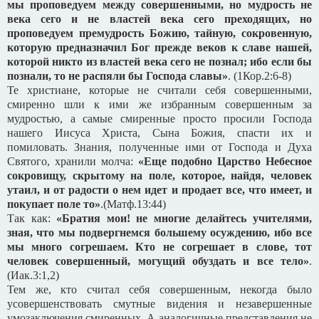
мы проповедуем между совершенными, но мудрость не
века сего и не властей века сего преходящих, но
проповедуем премудрость Божию, тайную, сокровенную,
которую предназначил Бог прежде веков к славе нашей,
которой никто из властей века сего не познал; ибо если бы
познали, то не распяли бы Господа славы»
. (1Кор.2:6-8)
Те христиане, которые не считали себя совершенными,
смиренно шли к ими же избранным совершенным за
мудростью, а самые смиренные просто просили Господа
нашего Иисуса Христа, Сына Божия, спасти их и
помиловать. Знания, полученные ими от Господа и Духа
Святого, хранили молча:
«Еще подобно Царство Небесное
сокровищу, скрытому на поле, которое, найдя, человек
утаил, и от радости о нем идет и продает все, что имеет, и
покупает поле то»
.(Матф.13:44)
Так как:
«Братия мои! не многие делайтесь учителями,
зная, что мы подвергнемся большему осуждению, ибо все
мы много согрешаем. Кто не согрешает в слове, тот
человек совершенный, могущий обуздать и все тело»
.
(Иак.3:1,2)
Тем же, кто считал себя совершенным, некогда было
усовершенствовать смутные видения и незавершенные
умозаключения смиренных. А аналогичные представления не