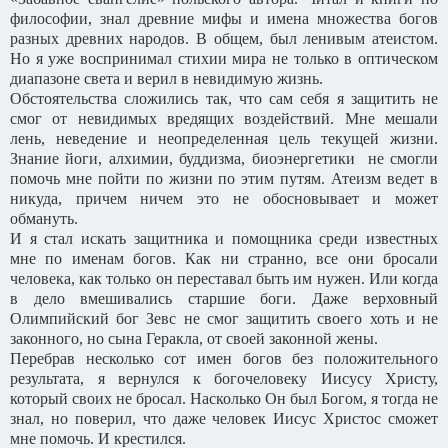
философии, знал древние мифы и имена множества богов
разных древних народов. В общем, был ленивым атеистом.
Но я уже воспринимал стихии мира не только в оптическом
диапазоне света и верил в невидимую жизнь.
Обстоятельства сложились так, что сам себя я защитить не
смог от невидимых вредящих воздействий. Мне мешали
лень, неведение и неопределенная цель текущей жизни.
Знание йоги, алхимии, буддизма, биоэнергетики не смогли
помочь мне пойти по жизни по этим путям. Атеизм ведет в
никуда, причем ничем это не обосновывает и может
обмануть.
И я стал искать защитника и помощника среди известных
мне по именам богов. Как ни странно, все они бросали
человека, как только он переставал быть им нужен. Или когда
в дело вмешивались старшие боги. Даже верховный
Олимпийский бог Зевс не смог защитить своего хоть и не
законного, но сына Геракла, от своей законной жены.
Перебрав несколько сот имен богов без положительного
результата, я вернулся к богочеловеку Иисусу Христу,
который своих не бросал. Насколько Он был Богом, я тогда не
знал, но поверил, что даже человек Иисус Христос сможет
мне помочь. И крестился.