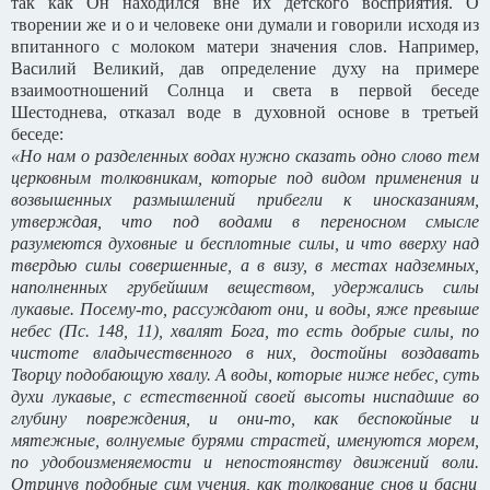
так как Он находился вне их детского восприятия. О
творении же и о и человеке они думали и говорили исходя из
впитанного с молоком матери значения слов. Например,
Василий Великий, дав определение духу на примере
взаимоотношений Солнца и света в первой беседе
Шестоднева, отказал воде в духовной основе в третьей
беседе:
«Но нам о разделенных водах нужно сказать одно слово тем
церковным толковникам, которые под видом применения и
возвышенных размышлений прибегли к иносказаниям,
утверждая, что под водами в переносном смысле
разумеются духовные и бесплотные силы, и что вверху над
твердью силы совершенные, а в визу, в местах надземных,
наполненных грубейшим веществом, удержались силы
лукавые. Посему-то, рассуждают они, и воды, яже превыше
небес (Пс. 148, 11), хвалят Бога, то есть добрые силы, по
чистоте владычественного в них, достойны воздавать
Творцу подобающую хвалу. А воды, которые ниже небес, суть
духи лукавые, с естественной своей высоты ниспадшие во
глубину повреждения, и они-то, как беспокойные и
мятежные, волнуемые бурями страстей, именуются морем,
по удобоизменяемости и непостоянству движений воли.
Отринув подобные сим учения, как толкование снов и басни