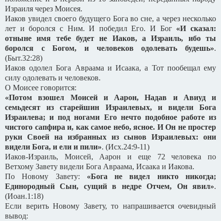
Израиля через Моисея.
Иаков увидел своего будущего Бога во сне, а через несколько
лет и боролся с Ним. И победил Его. И Бог
«И сказал:
отныне имя тебе будет не Иаков, а Израиль, ибо ты
боролся с Богом, и человеков одолевать будешь»
.
(Быт.32:28)
Иаков одолел Бога Авраама и Исаака, а Тот пообещал ему
силу одолевать и человеков.
О Моисее говорится:
«Потом взошел Моисей и Аарон, Надав и Авиуд и
семьдесят из старейшин Израилевых, и видели Бога
Израилева; и под ногами Его нечто подобное работе из
чистого сапфира и, как самое небо, ясное. И Он не простер
руки Своей на избранных из сынов Израилевых: они
видели Бога, и ели и пили»
. (Исх.24:9-11)
Иаков-Израиль, Моисей, Аарон и еще 72 человека по
Ветхому Завету видели Бога Авраама, Исаака и Иакова.
По Новому Завету:
«Бога не видел никто никогда;
Единородный Сын, сущий в недре Отчем, Он явил»
.
(Иоан.1:18)
Если верить Новому Завету, то напрашивается очевидный
вывод: