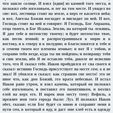
что зашло солнце. И взял [один] из камней того места, и
положил себе изголовьем, и лег на том месте. И увидел во
сне: вот, лестница стоит на земле, а верх ее касается неба;
и вот, Ангелы Божии восходят и нисходят по ней. И вот,
Господь стоит на ней и говорит: Я Господь, Бог Авраама,
отца твоего, и Бог Исаака. Землю, на которой ты лежишь,
Я дам тебе и потомству твоему; и будет потомство твое,
как песок земной; и распространишься к морю и к
востоку, и к северу и к полудню; и благословятся в тебе и
в семени твоем все племена земные; и вот Я с тобою, и
сохраню тебя везде, куда ты ни пойдешь; и возвращу тебя
в сию землю, ибо Я не оставлю тебя, доколе не исполню
того, что Я сказал тебе. Иаков пробудился от сна своего и
сказал: истинно Господь присутствует на месте сем; а я не
знал! И убоялся и сказал: как страшно сие место! это не
иное что, как дом Божий, это врата небесные. И встал
Иаков рано утром, и взял камень, который он положил
себе изголовьем, и поставил его памятником, и возлил
елей на верх его. И нарек имя месту тому: Вефиль, а
прежнее имя того города было: Луз. И положил Иаков
обет, сказав: если Бог будет со мною и сохранит меня в
пути сем, в который я иду, и даст мне хлеб есть и одежду