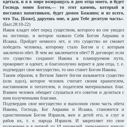
одеться, и я в мире возвращусь в дом отца моего, и будет
Господь моим Богом,— то этот камень, который я
поставил памятником, будет домом Божиим; и из всего,
что Ты, [Боже], даруешь мне, я дам Тебе десятую часть»
.
(Быт.28:10-22)
Иаков кладет обет перед существом, которого во сне увидел
на лестнице, и которое назвало Себя Богом Авраама и
Исаака. Пройдет немного лет, и это существо не сможет
победить человека, которому стало Богом и с которым
заключило обет. В чем же заключается обет? В договоре: если
это существо сохранит Иакова в планируемом пути,
прокормит и оденет, и благополучно вернет в дом отца, т. е.
подтвердит свое могущество, то оно станет Богом Иакова.
Таким образом, в Ветхом Завете богом называется существо
(или идол), которое человек считает своим хранителем,
наставником и питателем, и подателем материальных благ.
Взамен человек обещает слушаться его советов и делиться с
ним полученными благами.
Подтвердив свое могущество и выполнив свою часть обета
Иакова, Господь, Бог Авраама и Исаака, становится и
единственным Богом Израиля, жен и детей его, и слуг и
рабов их, т. е. народа Израиля. И закрепляет это свое
положение и в первой из 10 заповедей, переданных народу