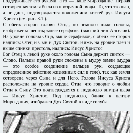
поддерживает его руками. Это — наше Мироздание. Первая
сотворенная земля была из прозрачной воды. То, что это шар,
а не диск, подтверждается положением кистей рук Иисуса
Христа (см. рис. 3.1.).
С обеих сторон головы Отца, но немного ниже головы,
изображены шестикрылые серафимы (высший чин Ангелов).
На уровне головы Отца, выше серафимов, с обеих ее сторон
надпись: Отец и Сын и Дух Святой. Ниже, на уровне плеч и
выше спинки престола, надпись: Иисус Христос.
Бог Отец в левой руке около головы Сына держит свиток —
Слово. Пальцы правой руки сложены в мудру земли (мудра
— это особое соединение пальцев рук, создающее
определенное действие жизненных сил в теле), так как земля
сотворена через Сына и для Него. Голова Иисуса Христа
расположена на уровне сердца Отца, что говорит о любви
Отца к Сыну. Это подтверждается и подписью внутри шара
— Иисус Христос. Под подписью, ближе к центру
Мироздания, изображен Дух Святой в виде голубя.