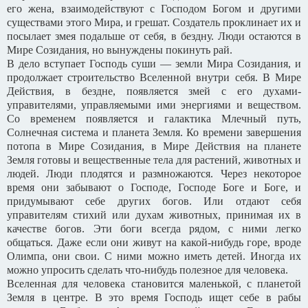
его жена, взаимодействуют с Господом Богом и другими
существами этого Мира, и грешат. Создатель проклинает их и
посылает змея подальше от себя, в бездну. Люди остаются в
Мире Созидания, но вынуждены покинуть рай.
В дело вступает Господь суши — земли Мира Созидания, и
продолжает строительство Вселенной внутри себя. В Мире
Действия, в бездне, появляется змей с его духами-
управителями, управляемыми ими энергиями и веществом.
Со временем появляется и галактика Млечный путь,
Солнечная система и планета Земля. Ко времени завершения
потопа в Мире Созидания, в Мире Действия на планете
Земля готовы и вещественные тела для растений, животных и
людей. Люди плодятся и размножаются. Через некоторое
время они забывают о Господе, Господе Боге и Боге, и
придумывают себе других богов. Или отдают себя
управителям стихий или духам животных, принимая их в
качестве богов. Эти боги всегда рядом, с ними легко
общаться. Даже если они живут на какой-нибудь горе, вроде
Олимпа, они свои. С ними можно иметь детей. Иногда их
можно упросить сделать что-нибудь полезное для человека.
Вселенная для человека становится маленькой, с планетой
Земля в центре. В это время Господь ищет себе в рабы