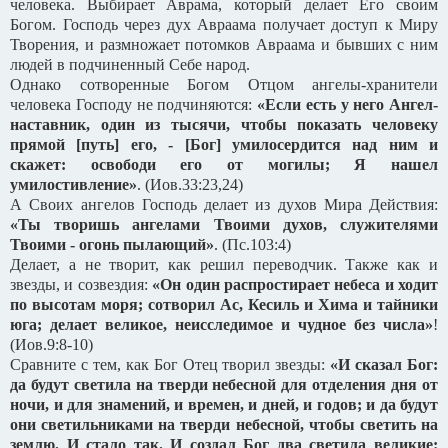
человека. Выбирает Аврама, который делает Его своим
Богом. Господь через дух Авраама получает доступ к Миру
Творения, и размножает потомков Авраама и бывших с ним
людей в подчиненный Себе народ.
Однако сотворенные Богом Отцом ангелы-хранители
человека Господу не подчиняются:
«Если есть у него Ангел-
наставник, один из тысячи, чтобы показать человеку
прямой [путь] его, - [Бог] умилосердится над ним и
скажет: освободи его от могилы; Я нашел
умилостивление»
. (Иов.33:23,24)
А Своих ангелов Господь делает из духов Мира Действия:
«Ты творишь ангелами Твоими духов, служителями
Твоими - огонь пылающий»
. (Пс.103:4)
Делает, а не творит, как решил переводчик. Также как и
звезды, и созвездия:
«Он один распростирает небеса и ходит
по высотам моря; сотворил Ас, Кесиль и Хима и тайники
юга; делает великое, неисследимое и чудное без числа»
!
(Иов.9:8-10)
Сравните с тем, как Бог Отец творил звезды:
«И сказал Бог:
да будут светила на тверди небесной для отделения дня от
ночи, и для знамений, и времен, и дней, и годов; и да будут
они светильниками на тверди небесной, чтобы светить на
землю. И стало так.
И создал Бог два светила великие: