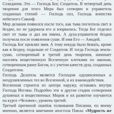
Созидания. Это — Господь Бог, Создатель. В четвертый день
творения для этого Мира был сотворен и управитель
созданных стихий — Господь сил, Господь воинства
небесного Саваоф.
Мир делания появился после того, как тьма поглотила свет в
бездне, но не удержала его и взорвалась. Тогда Бог отделил
свет от тьмы и дал им имена. А духа-управителя бездна
получила после появления суши. И имя Его — Амодей.
Господь Бог проклял змея. А тому некуда было бежать, кроме
как в бездну, подальше от Создателя. И тогда Господь земли-
суши, сотворенный в третий день творения, начинает
населять вещественную Вселенную клетками по законам,
сотворенным ранее Богом, и с учетом качеств душ, созданных
Создателем.
Господь Делатель является Господом одушевленных и
неодушевленных тел во Вселенной, и их взаимодействия.
Вселенная строится из центра наружу, оставаясь внутри
Господа Иеговы. Подробно эти и другие стадии сотворения
духовных и вещественных Миров и их развитие изучаются
на курсе «Человек», уровень третий.
Третьей причиной ошибок толкования Писания, по моему
мнению, является замечание апостола Павла:
«Мудрость же