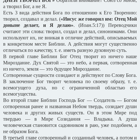
ДНЕЙ ТВОРИЛ БОГ»
Обратили внимание? Союз со Мной,
а творил Бог, а не Я.
Есть 3 вида действия Бога по отношению к Его Творению:
творил, создавал и делал. (
«Иисус же говорил им: Отец Мой
доныне делает, и Я делаю»
. (Иоан.5:17)) Переводчики
считают эти слова: творил, создал и делал, синонимами. Они
используют их, не вникая в отличие действий, описываемых
в конкретном месте Библии. А действия могут существенно
отличаться по качеству, т. е. иметь разную духовную суть.
В первой главе Библии Бог Отец творит из ничего наше
Мироздание. Дух Святой — это небо, а первая, сотворенная
из ничего, земля — это будущее Мироздание.
Сотворенные сущности созидают и действуют по Слову Бога.
В заключение Бог творит человека по своему образу, т. е.
всемогущего духа, но с ограниченной областью его
всемогущества.
Во второй главе Библии Господь Бог — Создатель — Богом
сотворенная ранее и названная Небом твердь, созидает души
человека и других живых существ. Он в этом Мире под
твердью — в Мире Созидания — Владыка. А душа
человеческая становится садовником в раю, уже подобием, а
не образом Бога.
В третьей главе сотворенный и созданный человек, а потом и