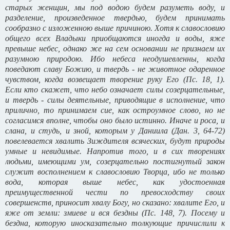
старых женщин, мы под водою будем разуметь воду, и
разделение, произведенное твердью, будем принимать
сообразно с изложенною выше причиною. Хотя к славословию
общего всех Владыки приобщаются иногда и воды, яже
превыше небес, однако же на сем основании не признаем их
разумною природою. Ибо небеса неодушевленны, когда
поведают славу Божию, и твердь - не животное одаренное
чувством, когда возвещает творение руку Его (Пс. 18, 1).
Если кто скажет, что небо означает силы созерцательные,
и твердь - силы деятельные, приводящие в исполнение, что
прилично, то принимаем cиe, как остроумное слово, но не
согласимся вполне, чтобы оно было истинно. Иначе и роса, и
слана, и студь, и зной, которым у Даниила (Дан. 3, 64-72)
повелевается хвалить Зиждителя всяческих, будут природы
умные и невидимые. Напротив того, и в сих творениях
людьми, имеющими ум, созерцательно постигнутый закон
служит восполнением к славословию Творца, ибо не только
вода, которая выше небес, как удостоенная
преимущественной чести по превосходству своих
совершенств, приносит хвалу Богу, но сказано: хвалите Его, и
яже от земли: змиеве и вся бездны (Пс. 148, 7). Посему и
бездна, которую иносказательно толкующие причислили к