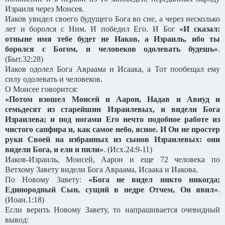
Израиля через Моисея.
Иаков увидел своего будущего Бога во сне, а через несколько
лет и боролся с Ним. И победил Его. И Бог
«И сказал:
отныне имя тебе будет не Иаков, а Израиль, ибо ты
боролся с Богом, и человеков одолевать будешь»
.
(Быт.32:28)
Иаков одолел Бога Авраама и Исаака, а Тот пообещал ему
силу одолевать и человеков.
О Моисее говорится:
«Потом взошел Моисей и Аарон, Надав и Авиуд и
семьдесят из старейшин Израилевых, и видели Бога
Израилева; и под ногами Его нечто подобное работе из
чистого сапфира и, как самое небо, ясное. И Он не простер
руки Своей на избранных из сынов Израилевых: они
видели Бога, и ели и пили»
. (Исх.24:9-11)
Иаков-Израиль, Моисей, Аарон и еще 72 человека по
Ветхому Завету видели Бога Авраама, Исаака и Иакова.
По Новому Завету:
«Бога не видел никто никогда;
Единородный Сын, сущий в недре Отчем, Он явил»
.
(Иоан.1:18)
Если верить Новому Завету, то напрашивается очевидный
вывод: