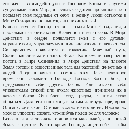
его жена, взаимодействуют с Господом Богом и другими
существами этого Мира, и грешат. Создатель проклинает их и
посылает змея подальше от себя, в бездну. Люди остаются в
Мире Созидания, но вынуждены покинуть рай.
В дело вступает Господь суши — земли Мира Созидания, и
продолжает строительство Вселенной внутри себя. В Мире
Действия, в бездне, появляется змей с его духами-
управителями, управляемыми ими энергиями и веществом.
Со временем появляется и галактика Млечный путь,
Солнечная система и планета Земля. Ко времени завершения
потопа в Мире Созидания, в Мире Действия на планете
Земля готовы и вещественные тела для растений, животных и
людей. Люди плодятся и размножаются. Через некоторое
время они забывают о Господе, Господе Боге и Боге, и
придумывают себе других богов. Или отдают себя
управителям стихий или духам животных, принимая их в
качестве богов. Эти боги всегда рядом, с ними легко
общаться. Даже если они живут на какой-нибудь горе, вроде
Олимпа, они свои. С ними можно иметь детей. Иногда их
можно упросить сделать что-нибудь полезное для человека.
Вселенная для человека становится маленькой, с планетой
Земля в центре. В это время Господь ищет себе в рабы