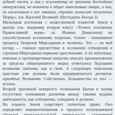
худшей части, и она у псалмопевца не признана достойною
отвержения, но включена в общее ликостояние твари, и она,
по вложенным в нее законам, стройно возносит песнопение
Творцу».
(св. Василий Великий: Шестоднев, Беседа 3)
Маленькая вселенная с вещественной планетой Земля в
центре (см. например вторую книгу «Точное изложение
Православной веры» св. Иоанна Дамаскина) не
способствовали истинному видению, точнее - пониманию
процесса Творения Мироздания и человека. Это — на мой
взгляд — главное препятствие в осознании сотворения и
строения Мироздания первыми христианами. А их неполные,
неясные и противоречивые попытки описать проникновение
за пределы общепринятого мирка отметались будущими
великими святыми, как и свои. А следующие поколения
христиан уже должны были придерживаться догматов,
принятых Великими. Собственно, большинство из них —
истина.
Второй причиной неверного толкования Бытия я назову
отсутствие понимания различия между такими видами
деятельности, как сотворение, созидание и делание.
На планете Земля существует патентное право. Оно
определяет взаимоотношения в процессе использования
объектов интеллектуальной деятельности, охраняемой