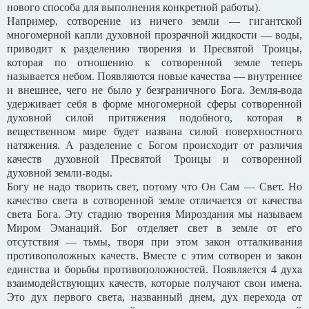
нового способа для выполнения конкретной работы).
Например, сотворение из ничего земли — гигантской
многомерной капли духовной прозрачной жидкости — воды,
приводит к разделению творения и Пресвятой Троицы,
которая по отношению к сотворенной земле теперь
называется небом. Появляются новые качества — внутреннее
и внешнее, чего не было у безграничного Бога. Земля-вода
удерживает себя в форме многомерной сферы сотворенной
духовной силой притяжения подобного, которая в
вещественном мире будет названа силой поверхностного
натяжения. А разделение с Богом происходит от различия
качеств духовной Пресвятой Троицы и сотворенной
духовной земли-воды.
Богу не надо творить свет, потому что Он Сам — Свет. Но
качество света в сотворенной земле отличается от качества
света Бога. Эту стадию творения Мироздания мы называем
Миром Эманаций. Бог отделяет свет в земле от его
отсутствия — тьмы, творя при этом закон отталкивания
противоположных качеств. Вместе с этим сотворен и закон
единства и борьбы противоположностей. Появляется 4 духа
взаимодействующих качеств, которые получают свои имена.
Это дух первого света, названный днем, дух перехода от