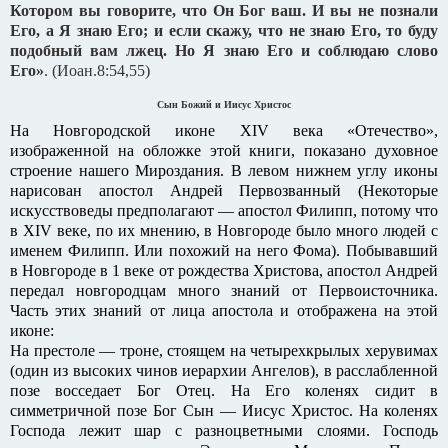
Котором вы говорите, что Он Бог ваш. И вы не познали
Его, а Я знаю Его; и если скажу, что не знаю Его, то буду
подобный вам лжец. Но Я знаю Его и соблюдаю слово
Его»
. (Иоан.8:54,55)
Сын Божий и Иисус Христос
На Новгородской иконе XIV века «Отечество»,
изображенной на обложке этой книги, показано духовное
строение нашего Мироздания. В левом нижнем углу иконы
нарисован апостол Андрей Первозванный (Некоторые
искусствоведы предполагают — апостол Филипп, потому что
в XIV веке, по их мнению, в Новгороде было много людей с
именем Филипп. Или похожий на него Фома). Побывавший
в Новгороде в 1 веке от рождества Христова, апостол Андрей
передал новгородцам много знаний от Первоисточника.
Часть этих знаний от лица апостола и отображена на этой
иконе:
На престоле — троне, стоящем на четырехкрылых херувимах
(один из высоких чинов иерархии Ангелов), в расслабленной
позе восседает Бог Отец. На Его коленях сидит в
симметричной позе Бог Сын — Иисус Христос. На коленях
Господа лежит шар с разноцветными слоями. Господь