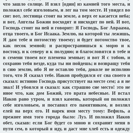
что зашло солнце. И взял [один] из камней того места, и
положил себе изголовьем, и лег на том месте. И увидел во
сне: вот, лестница стоит на земле, а верх ее касается неба;
и вот, Ангелы Божии восходят и нисходят по ней. И вот,
Господь стоит на ней и говорит: Я Господь, Бог Авраама,
отца твоего, и Бог Исаака. Землю, на которой ты лежишь,
Я дам тебе и потомству твоему; и будет потомство твое,
как песок земной; и распространишься к морю и к
востоку, и к северу и к полудню; и благословятся в тебе и
в семени твоем все племена земные; и вот Я с тобою, и
сохраню тебя везде, куда ты ни пойдешь; и возвращу тебя
в сию землю, ибо Я не оставлю тебя, доколе не исполню
того, что Я сказал тебе. Иаков пробудился от сна своего и
сказал: истинно Господь присутствует на месте сем; а я не
знал! И убоялся и сказал: как страшно сие место! это не
иное что, как дом Божий, это врата небесные. И встал
Иаков рано утром, и взял камень, который он положил
себе изголовьем, и поставил его памятником, и возлил
елей на верх его. И нарек имя месту тому: Вефиль, а
прежнее имя того города было: Луз. И положил Иаков
обет, сказав: если Бог будет со мною и сохранит меня в
пути сем, в который я иду, и даст мне хлеб есть и одежду