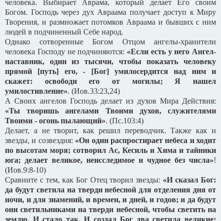
человека. Выбирает Аврама, который делает Его своим
Богом. Господь через дух Авраама получает доступ к Миру
Творения, и размножает потомков Авраама и бывших с ним
людей в подчиненный Себе народ.
Однако сотворенные Богом Отцом ангелы-хранители
человека Господу не подчиняются:
«Если есть у него Ангел-
наставник, один из тысячи, чтобы показать человеку
прямой [путь] его, - [Бог] умилосердится над ним и
скажет: освободи его от могилы; Я нашел
умилостивление»
. (Иов.33:23,24)
А Своих ангелов Господь делает из духов Мира Действия:
«Ты творишь ангелами Твоими духов, служителями
Твоими - огонь пылающий»
. (Пс.103:4)
Делает, а не творит, как решил переводчик. Также как и
звезды, и созвездия:
«Он один распростирает небеса и ходит
по высотам моря; сотворил Ас, Кесиль и Хима и тайники
юга; делает великое, неисследимое и чудное без числа»
!
(Иов.9:8-10)
Сравните с тем, как Бог Отец творил звезды:
«И сказал Бог:
да будут светила на тверди небесной для отделения дня от
ночи, и для знамений, и времен, и дней, и годов; и да будут
они светильниками на тверди небесной, чтобы светить на
землю. И стало так.
И создал Бог два светила великие: