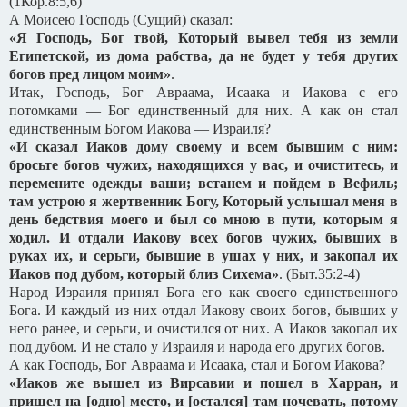
(1Кор.8:5,6)
А Моисею Господь (Сущий) сказал:
«Я Господь, Бог твой, Который вывел тебя из земли
Египетской, из дома рабства, да не будет у тебя других
богов пред лицом моим»
.
Итак, Господь, Бог Авраама, Исаака и Иакова с его
потомками — Бог единственный для них. А как он стал
единственным Богом Иакова — Израиля?
«И сказал Иаков дому своему и всем бывшим с ним:
бросьте богов чужих, находящихся у вас, и очиститесь, и
перемените одежды ваши; встанем и пойдем в Вефиль;
там устрою я жертвенник Богу, Который услышал меня в
день бедствия моего и был со мною в пути, которым я
ходил. И отдали Иакову всех богов чужих, бывших в
руках их, и серьги, бывшие в ушах у них, и закопал их
Иаков под дубом, который близ Сихема»
. (Быт.35:2-4)
Народ Израиля принял Бога его как своего единственного
Бога. И каждый из них отдал Иакову своих богов, бывших у
него ранее, и серьги, и очистился от них. А Иаков закопал их
под дубом. И не стало у Израиля и народа его других богов.
А как Господь, Бог Авраама и Исаака, стал и Богом Иакова?
«Иаков же вышел из Вирсавии и пошел в Харран, и
пришел на [одно] место, и [остался] там ночевать, потому