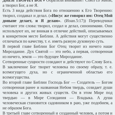
ДНЕЙ ТВОРИЛ БОГ»
Обратили внимание? Союз со Мной,
а творил Бог, а не Я.
Есть 3 вида действия Бога по отношению к Его Творению:
творил, создавал и делал. (
«Иисус же говорил им: Отец Мой
доныне делает, и Я делаю»
. (Иоан.5:17)) Переводчики
считают эти слова: творил, создал и делал, синонимами. Они
используют их, не вникая в отличие действий, описываемых
в конкретном месте Библии. А действия могут существенно
отличаться по качеству, т. е. иметь разную духовную суть.
В первой главе Библии Бог Отец творит из ничего наше
Мироздание. Дух Святой — это небо, а первая, сотворенная
из ничего, земля — это будущее Мироздание.
Сотворенные сущности созидают и действуют по Слову Бога.
В заключение Бог творит человека по своему образу, т. е.
всемогущего духа, но с ограниченной областью его
всемогущества.
Во второй главе Библии Господь Бог — Создатель — Богом
сотворенная ранее и названная Небом твердь, созидает души
человека и других живых существ. Он в этом Мире под
твердью — в Мире Созидания — Владыка. А душа
человеческая становится садовником в раю, уже подобием, а
не образом Бога.
В третьей главе сотворенный и созданный человек, а потом и