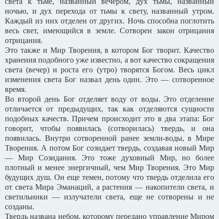
света к тьме, названный вечером, дух тьмы, названный
ночью, и дух перехода от тьмы к свету, названный утром.
Каждый из них отделен от других. Ночь способна поглотить
весь свет, имеющийся в земле. Сотворен закон отрицания
отрицания.
Это также и Мир Творения, в котором Бог творит. Качество
хранения подобного уже известно, а вот качество сокращения
света (вечер) и роста его (утро) творятся Богом. Весь цикл
изменения света Бог назвал день один. Это — сотворенное
время.
Во второй день Бог отделяет воду от воды. Это отделение
отличается от предыдущих, так как отделяются сущности
подобных качеств. Причем происходит это в два этапа: Бог
говорит, чтобы появилась (сотворилась) твердь, и она
появилась. Внутри сотворенной ранее земли-воды, в Мире
Творения. А потом Бог созидает твердь, создавая новый Мир
— Мир Созидания. Это тоже духовный Мир, но более
плотный и менее энергичный, чем Мир Творения. Это Мир
будущих душ. Он еще темен, потому что твердь отделила его
от света Мира Эманаций, а растения — накопители света, и
светильники — излучатели света, еще не сотворены и не
созданы.
Твердь названа небом, которому передано управление Миром