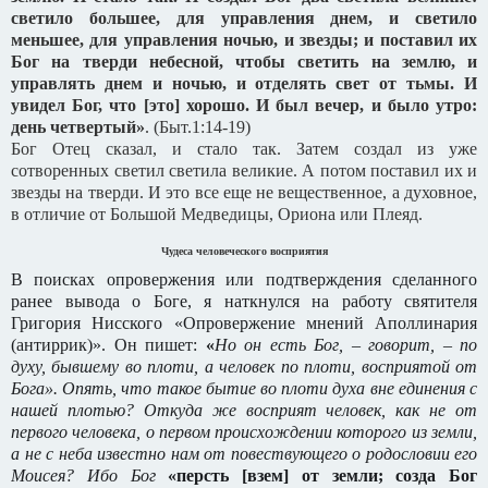
светило большее, для управления днем, и светило
меньшее, для управления ночью, и звезды;
и поставил их
Бог на тверди небесной, чтобы светить на землю, и
управлять днем и ночью, и отделять свет от тьмы. И
увидел Бог, что [это] хорошо.
И был вечер, и было утро:
день четвертый»
. (Быт.1:14-19)
Бог Отец сказал, и стало так. Затем создал из уже
сотворенных светил светила великие. А потом поставил их и
звезды на тверди. И это все еще не вещественное, а духовное,
в отличие от Большой Медведицы, Ориона или Плеяд.
Чудеса человеческого восприятия
В поисках опровержения или подтверждения сделанного
ранее вывода о Боге, я наткнулся на работу святителя
Григория Нисского «Опровержение мнений Аполлинария
(антиррик)». Он пишет:
«
Но он есть Бог, – говорит, – по
духу, бывшему во плоти, а человек по плоти, восприятой от
Бога». Опять, что такое бытие во плоти духа вне единения с
нашей плотью? Откуда же восприят человек, как не от
первого человека, о первом происхождении которого из земли,
а не с неба известно нам от повествующего о родословии его
Моисея? Ибо Бог
«персть [взем] от земли; созда Бог