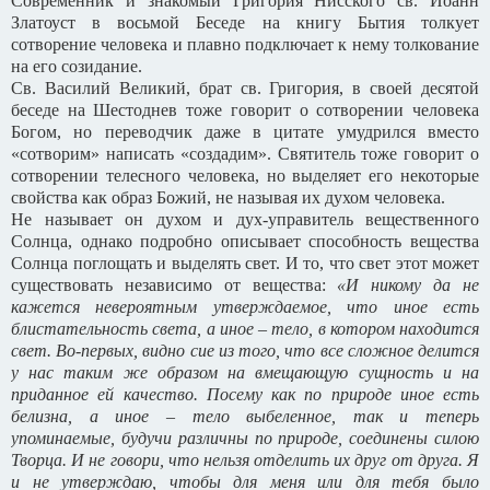
Современник и знакомый Григория Нисского св. Иоанн
Златоуст в восьмой Беседе на книгу Бытия толкует
сотворение человека и плавно подключает к нему толкование
на его созидание.
Св. Василий Великий, брат св. Григория, в своей десятой
беседе на Шестоднев тоже говорит о сотворении человека
Богом, но переводчик даже в цитате умудрился вместо
«сотворим» написать «создадим». Святитель тоже говорит о
сотворении телесного человека, но выделяет его некоторые
свойства как образ Божий, не называя их духом человека.
Не называет он духом и дух-управитель вещественного
Солнца, однако подробно описывает способность вещества
Солнца поглощать и выделять свет. И то, что свет этот может
существовать независимо от вещества:
«И никому да не
кажется невероятным утверждаемое, что иное есть
блистательность света, а иное – тело, в котором находится
свет. Во-первых, видно сие из того, что все сложное делится
у нас таким же образом на вмещающую сущность и на
приданное ей качество. Посему как по природе иное есть
белизна, а иное – тело выбеленное, так и теперь
упоминаемые, будучи различны по природе, соединены силою
Творца. И не говори, что нельзя отделить их друг от друга. Я
и не утверждаю, чтобы для меня или для тебя было