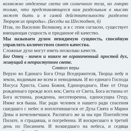
возможно отделение света от солнечного тела, но говорю
только, что представляющееся нам раздельным в мыслях
может быть и в самой действительности разделено
Творцом их природы». (Беседы на Шестоднев, 6)
Итак, по Василию Великому, и я с этим согласен, существует
вмещающая сущность и приданное ей качество.
Мы называем духом невидимую сущность, способную
управлять количеством своего качества.
Сложные духи могут иметь несколько качеств.
Бог Отец - ничем и никем не ограниченный простой дух,
живущий в неприступном свете.
Символ веры
Верую во Единаго Бога Отца Вседержителя, Творца небу и
земли, видимым же всем и невидимым. И во единаго Господа
Иисуса Христа, Сына Божия, Единороднаго, Иже от Отца
рожденнаго прежде всех век; Света от Света, Бога истинна от
Бога истинна, рожденна, несотворенна, единосущна Отцу,
Имже вся быша. Нас ради человек и нашего ради спасения
сшедшаго с небес и воплотившагося от Духа Свята и Марии
Девы и вочеловечшася. Распятаго же за ны при Понтийстем
Пилате, и страдавша, и погребенна. И воскресшаго в третий
день по Писанием. И возшедшаго на небеса, и седяща