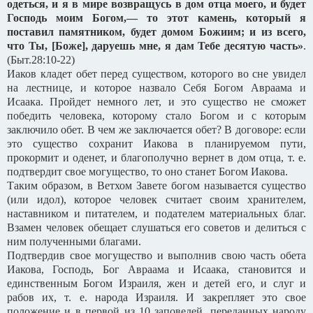
одеться, и я в мире возвращусь в дом отца моего, и будет
Господь моим Богом,— то этот камень, который я
поставил памятником, будет домом Божиим; и из всего,
что Ты, [Боже], даруешь мне, я дам Тебе десятую часть»
.
(Быт.28:10-22)
Иаков кладет обет перед существом, которого во сне увидел
на лестнице, и которое назвало Себя Богом Авраама и
Исаака. Пройдет немного лет, и это существо не сможет
победить человека, которому стало Богом и с которым
заключило обет. В чем же заключается обет? В договоре: если
это существо сохранит Иакова в планируемом пути,
прокормит и оденет, и благополучно вернет в дом отца, т. е.
подтвердит свое могущество, то оно станет Богом Иакова.
Таким образом, в Ветхом Завете богом называется существо
(или идол), которое человек считает своим хранителем,
наставником и питателем, и подателем материальных благ.
Взамен человек обещает слушаться его советов и делиться с
ним полученными благами.
Подтвердив свое могущество и выполнив свою часть обета
Иакова, Господь, Бог Авраама и Исаака, становится и
единственным Богом Израиля, жен и детей его, и слуг и
рабов их, т. е. народа Израиля. И закрепляет это свое
положение и в первой из 10 заповедей, переданных народу