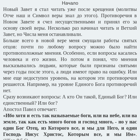
Начало
Новый Завет я стал читать уже после крещения (молитвы
Отче наш и Символ веры знал до этого). Противоречия в
Новом Завете я счел несущественными и принял его за
основу своей веры. Несколько раз начинал читать и Ветхий
Завет, но Числа меня останавливали.
Больше всего в новой вере меня смущали работы святых
отцов: почти по любому вопросу можно было найти
противоположные мнения. Особенно, если вопросы касались
человека и его жизни. Но потом я понял, что мнения
высказывались людьми, которые были признаны святыми
через годы после этого, а люди имеют право на ошибку. Или
мне еще недоступен уровень, на котором эти противоречия
решаются. Например, на уровне Единого Бога противоречий
нет.
Сразу возникают вопросы: А кто Он такой, Единый Бог? Или
единственный? Или бог?
Апостол Павел отвечает:
«Ибо хотя и есть так называемые боги, или на небе, или на
земле, так как есть много богов и господ много, - но у нас
один Бог Отец, из Которого все, и мы для Него, и один
Господь Иисус Христос, Которым все, и мы Им»
.