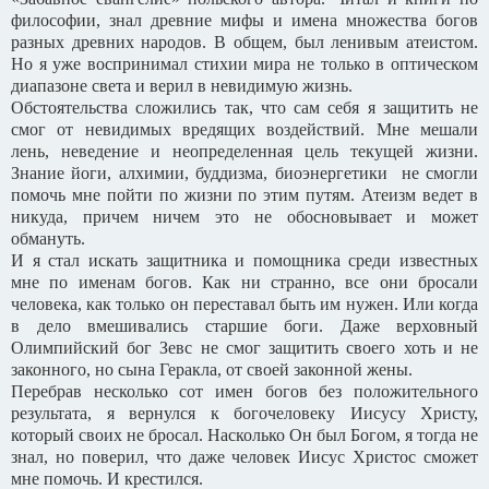
философии, знал древние мифы и имена множества богов
разных древних народов. В общем, был ленивым атеистом.
Но я уже воспринимал стихии мира не только в оптическом
диапазоне света и верил в невидимую жизнь.
Обстоятельства сложились так, что сам себя я защитить не
смог от невидимых вредящих воздействий. Мне мешали
лень, неведение и неопределенная цель текущей жизни.
Знание йоги, алхимии, буддизма, биоэнергетики не смогли
помочь мне пойти по жизни по этим путям. Атеизм ведет в
никуда, причем ничем это не обосновывает и может
обмануть.
И я стал искать защитника и помощника среди известных
мне по именам богов. Как ни странно, все они бросали
человека, как только он переставал быть им нужен. Или когда
в дело вмешивались старшие боги. Даже верховный
Олимпийский бог Зевс не смог защитить своего хоть и не
законного, но сына Геракла, от своей законной жены.
Перебрав несколько сот имен богов без положительного
результата, я вернулся к богочеловеку Иисусу Христу,
который своих не бросал. Насколько Он был Богом, я тогда не
знал, но поверил, что даже человек Иисус Христос сможет
мне помочь. И крестился.