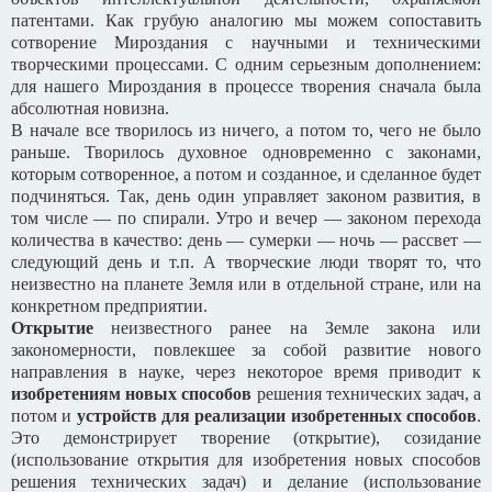
патентами. Как грубую аналогию мы можем сопоставить
сотворение Мироздания с научными и техническими
творческими процессами. С одним серьезным дополнением:
для нашего Мироздания в процессе творения сначала была
абсолютная новизна.
В начале все творилось из ничего, а потом то, чего не было
раньше. Творилось духовное одновременно с законами,
которым сотворенное, а потом и созданное, и сделанное будет
подчиняться. Так, день один управляет законом развития, в
том числе — по спирали. Утро и вечер — законом перехода
количества в качество: день — сумерки — ночь — рассвет —
следующий день и т.п. А творческие люди творят то, что
неизвестно на планете Земля или в отдельной стране, или на
конкретном предприятии.
Открытие
неизвестного ранее на Земле закона или
закономерности, повлекшее за собой развитие нового
направления в науке, через некоторое время приводит к
изобретениям новых способов
решения технических задач, а
потом и
устройств для реализации изобретенных способов
.
Это демонстрирует творение (открытие), созидание
(использование открытия для изобретения новых способов
решения технических задач) и делание (использование