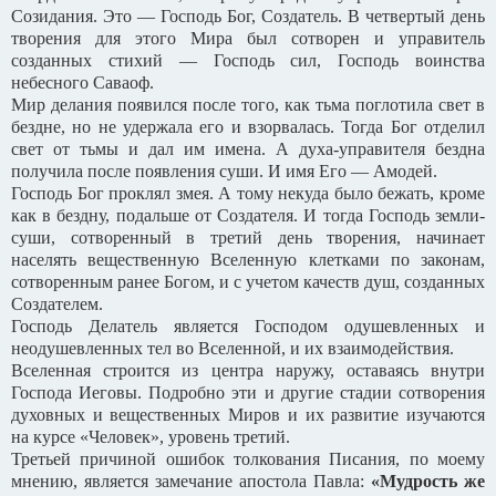
Созидания. Это — Господь Бог, Создатель. В четвертый день
творения для этого Мира был сотворен и управитель
созданных стихий — Господь сил, Господь воинства
небесного Саваоф.
Мир делания появился после того, как тьма поглотила свет в
бездне, но не удержала его и взорвалась. Тогда Бог отделил
свет от тьмы и дал им имена. А духа-управителя бездна
получила после появления суши. И имя Его — Амодей.
Господь Бог проклял змея. А тому некуда было бежать, кроме
как в бездну, подальше от Создателя. И тогда Господь земли-
суши, сотворенный в третий день творения, начинает
населять вещественную Вселенную клетками по законам,
сотворенным ранее Богом, и с учетом качеств душ, созданных
Создателем.
Господь Делатель является Господом одушевленных и
неодушевленных тел во Вселенной, и их взаимодействия.
Вселенная строится из центра наружу, оставаясь внутри
Господа Иеговы. Подробно эти и другие стадии сотворения
духовных и вещественных Миров и их развитие изучаются
на курсе «Человек», уровень третий.
Третьей причиной ошибок толкования Писания, по моему
мнению, является замечание апостола Павла:
«Мудрость же