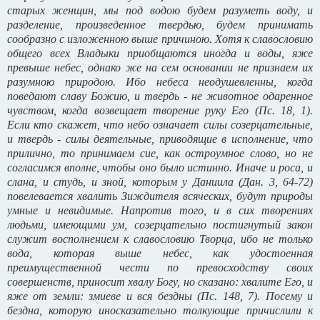
старых женщин, мы под водою будем разуметь воду, и
разделение, произведенное твердью, будем принимать
сообразно с изложенною выше причиною. Хотя к славословию
общего всех Владыки приобщаются иногда и воды, яже
превыше небес, однако же на сем основании не признаем их
разумною природою. Ибо небеса неодушевленны, когда
поведают славу Божию, и твердь - не животное одаренное
чувством, когда возвещает творение руку Его (Пс. 18, 1).
Если кто скажет, что небо означает силы созерцательные,
и твердь - силы деятельные, приводящие в исполнение, что
прилично, то принимаем cиe, как остроумное слово, но не
согласимся вполне, чтобы оно было истинно. Иначе и роса, и
слана, и студь, и зной, которым у Даниила (Дан. 3, 64-72)
повелевается хвалить Зиждителя всяческих, будут природы
умные и невидимые. Напротив того, и в сих творениях
людьми, имеющими ум, созерцательно постигнутый закон
служит восполнением к славословию Творца, ибо не только
вода, которая выше небес, как удостоенная
преимущественной чести по превосходству своих
совершенств, приносит хвалу Богу, но сказано: хвалите Его, и
яже от земли: змиеве и вся бездны (Пс. 148, 7). Посему и
бездна, которую иносказательно толкующие причислили к