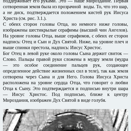
поддерживает его руками. Это — наше Мироздание. Первая
сотворенная земля была из прозрачной воды. То, что это шар,
а не диск, подтверждается положением кистей рук Иисуса
Христа (см. рис. 3.1.).
С обеих сторон головы Отца, но немного ниже головы,
изображены шестикрылые серафимы (высший чин Ангелов).
На уровне головы Отца, выше серафимов, с обеих ее сторон
надпись: Отец и Сын и Дух Святой. Ниже, на уровне плеч и
выше спинки престола, надпись: Иисус Христос.
Бог Отец в левой руке около головы Сына держит свиток —
Слово. Пальцы правой руки сложены в мудру земли (мудра
— это особое соединение пальцев рук, создающее
определенное действие жизненных сил в теле), так как земля
сотворена через Сына и для Него. Голова Иисуса Христа
расположена на уровне сердца Отца, что говорит о любви
Отца к Сыну. Это подтверждается и подписью внутри шара
— Иисус Христос. Под подписью, ближе к центру
Мироздания, изображен Дух Святой в виде голубя.