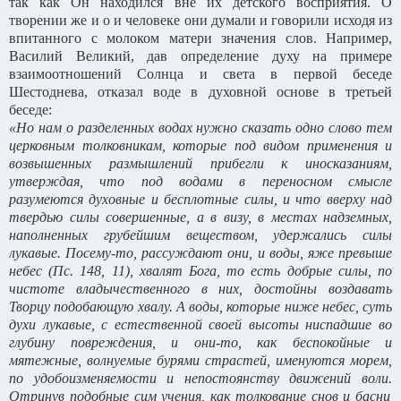
так как Он находился вне их детского восприятия. О
творении же и о и человеке они думали и говорили исходя из
впитанного с молоком матери значения слов. Например,
Василий Великий, дав определение духу на примере
взаимоотношений Солнца и света в первой беседе
Шестоднева, отказал воде в духовной основе в третьей
беседе:
«Но нам о разделенных водах нужно сказать одно слово тем
церковным толковникам, которые под видом применения и
возвышенных размышлений прибегли к иносказаниям,
утверждая, что под водами в переносном смысле
разумеются духовные и бесплотные силы, и что вверху над
твердью силы совершенные, а в визу, в местах надземных,
наполненных грубейшим веществом, удержались силы
лукавые. Посему-то, рассуждают они, и воды, яже превыше
небес (Пс. 148, 11), хвалят Бога, то есть добрые силы, по
чистоте владычественного в них, достойны воздавать
Творцу подобающую хвалу. А воды, которые ниже небес, суть
духи лукавые, с естественной своей высоты ниспадшие во
глубину повреждения, и они-то, как беспокойные и
мятежные, волнуемые бурями страстей, именуются морем,
по удобоизменяемости и непостоянству движений воли.
Отринув подобные сим учения, как толкование снов и басни