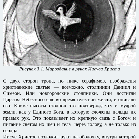
Рисунок 3.1. Мироздание в руках Иисуса Христа
С двух сторон трона, но ниже серафимов, изображены
христианские святые — возможно, столпники Даниил и
Симеон. Или новгородские столпники. Они достигли
Царства Небесного еще во время телесной жизни, и описали
его. Кроме высоты столпов это подтверждается и мудрой
земли, как у Единого Бога, в которую сложены пальцы их
правых рук. Это показывает их крепкую связь с Богом и
питание светом их шеи и тела через голову, а не только из
сердца.
Иисус Христос возложил руки на оболочку, внутри которой