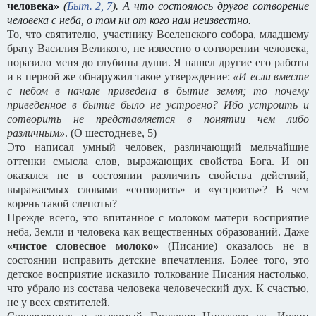
человека»
(
Быт. 2, 7
). А что состоялось другое сотворение
человека с неба, о том ни от кого нам неизвестно.
То, что святителю, участнику Вселенского собора, младшему
брату Василия Великого, не известно о сотворении человека,
поразило меня до глубины души. Я нашел другие его работы
и в первой же обнаружил такое утверждение:
«И если вместе
с небом в начале приведена в бытие земля; то почему
приведенное в бытие было не устроено? Ибо устроить и
сотворить не представляется в понятии чем либо
различным»
. (О шестодневе, 5)
Это написал умный человек, различающий мельчайшие
оттенки смысла слов, выражающих свойства Бога. И он
оказался не в состоянии различить свойства действий,
выражаемых словами «сотворить» и «устроить»? В чем
корень такой слепоты?
Прежде всего, это впитанное с молоком матери восприятие
неба, Земли и человека как вещественных образований. Даже
«чистое словесное молоко»
(Писание) оказалось не в
состоянии исправить детские впечатления. Более того, это
детское восприятие исказило толкование Писания настолько,
что убрало из состава человека человеческий дух. К счастью,
не у всех святителей.