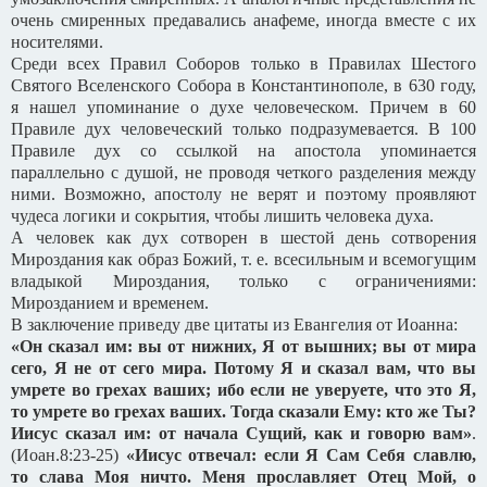
очень смиренных предавались анафеме, иногда вместе с их
носителями.
Среди всех Правил Соборов только в Правилах Шестого
Святого Вселенского Собора в Константинополе, в 630 году,
я нашел упоминание о духе человеческом. Причем в 60
Правиле дух человеческий только подразумевается. В 100
Правиле дух со ссылкой на апостола упоминается
параллельно с душой, не проводя четкого разделения между
ними. Возможно, апостолу не верят и поэтому проявляют
чудеса логики и сокрытия, чтобы лишить человека духа.
А человек как дух сотворен в шестой день сотворения
Мироздания как образ Божий, т. е. всесильным и всемогущим
владыкой Мироздания, только с ограничениями:
Мирозданием и временем.
В заключение приведу две цитаты из Евангелия от Иоанна:
«Он сказал им: вы от нижних, Я от вышних; вы от мира
сего, Я не от сего мира. Потому Я и сказал вам, что вы
умрете во грехах ваших; ибо если не уверуете, что это Я,
то умрете во грехах ваших. Тогда сказали Ему: кто же Ты?
Иисус сказал им: от начала Сущий, как и говорю вам»
.
(Иоан.8:23-25)
«Иисус отвечал: если Я Сам Себя славлю,
то слава Моя ничто. Меня прославляет Отец Мой, о