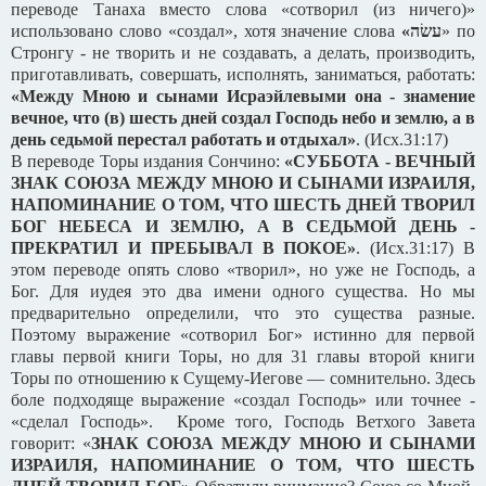
переводе Танаха вместо слова «сотворил (из ничего)»
использовано слово «создал», хотя значение слова
«
עשׂה
» по
Стронгу - не творить и не создавать, а делать, производить,
приготавливать, совершать, исполнять, заниматься, работать:
«Между Мною и сынами Исраэйлевыми она - знамение
вечное, что (в) шесть дней создал Господь небо и землю, а в
день седьмой перестал работать и отдыхал»
. (Исх.31:17)
В переводе Торы издания Сончино:
«СУББОТА - ВЕЧНЫЙ
ЗНАК СОЮЗА МЕЖДУ МНОЮ И СЫНАМИ ИЗРАИЛЯ,
НАПОМИНАНИЕ О ТОМ, ЧТО ШЕСТЬ ДНЕЙ ТВОРИЛ
БОГ НЕБЕСА И ЗЕМЛЮ, А В СЕДЬМОЙ ДЕНЬ -
ПРЕКРАТИЛ И ПРЕБЫВАЛ В ПОКОЕ»
. (Исх.31:17) В
этом переводе опять слово «творил», но уже не Господь, а
Бог. Для иудея это два имени одного существа. Но мы
предварительно определили, что это существа разные.
Поэтому выражение «сотворил Бог» истинно для первой
главы первой книги Торы, но для 31 главы второй книги
Торы по отношению к Сущему-Иегове — сомнительно. Здесь
боле подходяще выражение «создал Господь» или точнее -
«сделал Господь». Кроме того, Господь Ветхого Завета
говорит: «
ЗНАК СОЮЗА МЕЖДУ МНОЮ И СЫНАМИ
ИЗРАИЛЯ, НАПОМИНАНИЕ О ТОМ, ЧТО ШЕСТЬ