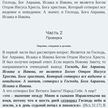
Господь, Бог Авраама, Исаака и Иакова, не является Богом
Отцом Иисуса Христа, Бога христиан, Который сотворил все
видимое и невидимое. А значит, и Господа, Бога Авраама,
Исаака и Иакова.
Часть 2
Проверка
Творение, созидание и делание.
В первой части был рассмотрен вопрос: Является ли Господь,
Бог Авраама, Исаака и Иакова Богом Отцом Иисуса Христа.
И был получен первый ответ. Если верить Новому Завету, то
напрашивается очевидный вывод:
Господь, Бог Авраама,
Исаака и Иакова, не является Богом Отцом Иисуса
Христа, Бога христиан, Который сотворил все видимое и
невидимое. А значит, сотворил и Господа, Бога Авраама,
Исаака и Иакова.
А что сотворил Бог Ветхого Завета? Народ Себе. А еще?
«это - знамение между Мною и сынами Израилевыми на
веки, потому что в шесть дней
сотворил
Господь небо и
землю, а в день седьмой почил и покоился»
. (Исх.31:17) В