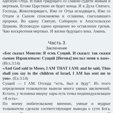
одесную Отца. И паки грядущаго со славою судити живым и
мертвым, Егоже Царствию не будет конца. И в Духа Святаго,
Господа, Животворящаго, Иже от Отца исходящаго, Иже со
Отцем и Сыном спокланяема и сславима, глаголавшаго
пророки. Во едину Святую, Соборную и Апостольскую
Церковь. Исповедую едино крещение во оставление грехов.
Чаю воскресения мертвых. И жизни будущаго века. Аминь.
Часть 3
Заключение
«Бог сказал Моисею: Я есмь Сущий. И сказал: так скажи
сынам Израилевым: Сущий [Иегова] послал меня к вам»
.
(
Исх
.3:14)
«And God said to Moses, I AM THAT I AM: and he said, Thus
shall you say to the children of Israel, I AM has sent me to
you»
.
(Ex.3:14)
Сущий — I AM. Отсюда “есть, был и буду”. Из этого
определения толкователи вывели много умных заключений.
Кстати, у человека вверху хары есть точка индивидуализации
«Я есть».
По моему любительскому мнению, умные и мудрые
толкователи сделали соответствующие выводы о сути Бога,