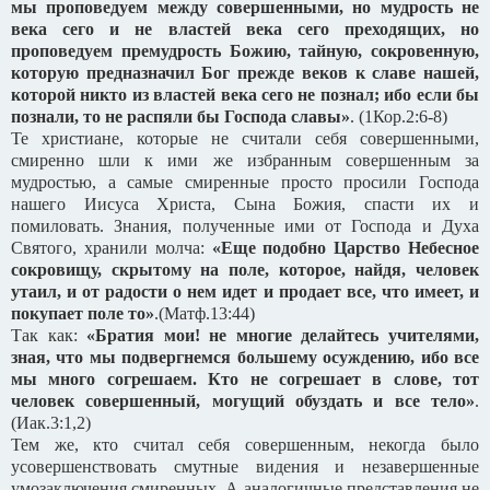
мы проповедуем между совершенными, но мудрость не
века сего и не властей века сего преходящих, но
проповедуем премудрость Божию, тайную, сокровенную,
которую предназначил Бог прежде веков к славе нашей,
которой никто из властей века сего не познал; ибо если бы
познали, то не распяли бы Господа славы»
. (1Кор.2:6-8)
Те христиане, которые не считали себя совершенными,
смиренно шли к ими же избранным совершенным за
мудростью, а самые смиренные просто просили Господа
нашего Иисуса Христа, Сына Божия, спасти их и
помиловать. Знания, полученные ими от Господа и Духа
Святого, хранили молча:
«Еще подобно Царство Небесное
сокровищу, скрытому на поле, которое, найдя, человек
утаил, и от радости о нем идет и продает все, что имеет, и
покупает поле то»
.(Матф.13:44)
Так как:
«Братия мои! не многие делайтесь учителями,
зная, что мы подвергнемся большему осуждению, ибо все
мы много согрешаем. Кто не согрешает в слове, тот
человек совершенный, могущий обуздать и все тело»
.
(Иак.3:1,2)
Тем же, кто считал себя совершенным, некогда было
усовершенствовать смутные видения и незавершенные
умозаключения смиренных. А аналогичные представления не