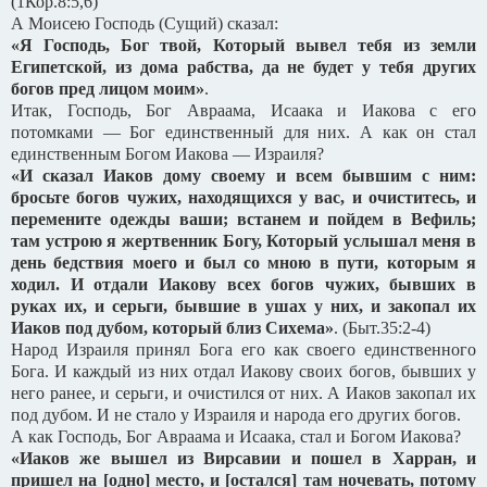
(1Кор.8:5,6)
А Моисею Господь (Сущий) сказал:
«Я Господь, Бог твой, Который вывел тебя из земли
Египетской, из дома рабства, да не будет у тебя других
богов пред лицом моим»
.
Итак, Господь, Бог Авраама, Исаака и Иакова с его
потомками — Бог единственный для них. А как он стал
единственным Богом Иакова — Израиля?
«И сказал Иаков дому своему и всем бывшим с ним:
бросьте богов чужих, находящихся у вас, и очиститесь, и
перемените одежды ваши; встанем и пойдем в Вефиль;
там устрою я жертвенник Богу, Который услышал меня в
день бедствия моего и был со мною в пути, которым я
ходил. И отдали Иакову всех богов чужих, бывших в
руках их, и серьги, бывшие в ушах у них, и закопал их
Иаков под дубом, который близ Сихема»
. (Быт.35:2-4)
Народ Израиля принял Бога его как своего единственного
Бога. И каждый из них отдал Иакову своих богов, бывших у
него ранее, и серьги, и очистился от них. А Иаков закопал их
под дубом. И не стало у Израиля и народа его других богов.
А как Господь, Бог Авраама и Исаака, стал и Богом Иакова?
«Иаков же вышел из Вирсавии и пошел в Харран, и
пришел на [одно] место, и [остался] там ночевать, потому