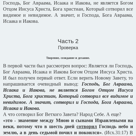
Господь, Бог Авраама, Исаака и Иакова, не является Богом
Отцом Иисуса Христа, Бога христиан, Который сотворил все
видимое и невидимое. А значит, и Господа, Бога Авраама,
Исаака и Иакова.
Часть 2
Проверка
Творение, созидание и делание.
В первой части был рассмотрен вопрос: Является ли Господь,
Бог Авраама, Исаака и Иакова Богом Отцом Иисуса Христа.
И был получен первый ответ. Если верить Новому Завету, то
напрашивается очевидный вывод:
Господь, Бог Авраама,
Исаака и Иакова, не является Богом Отцом Иисуса
Христа, Бога христиан, Который сотворил все видимое и
невидимое. А значит, сотворил и Господа, Бога Авраама,
Исаака и Иакова.
А что сотворил Бог Ветхого Завета? Народ Себе. А еще?
«это - знамение между Мною и сынами Израилевыми на
веки, потому что в шесть дней
сотворил
Господь небо и
землю, а в день седьмой почил и покоился»
. (Исх.31:17) В