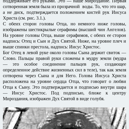
поддерживает его руками. Это — наше Мироздание. Первая
сотворенная земля была из прозрачной воды. То, что это шар,
а не диск, подтверждается положением кистей рук Иисуса
Христа (см. рис. 3.1.).
С обеих сторон головы Отца, но немного ниже головы,
изображены шестикрылые серафимы (высший чин Ангелов).
На уровне головы Отца, выше серафимов, с обеих ее сторон
надпись: Отец и Сын и Дух Святой. Ниже, на уровне плеч и
выше спинки престола, надпись: Иисус Христос.
Бог Отец в левой руке около головы Сына держит свиток —
Слово. Пальцы правой руки сложены в мудру земли (мудра
— это особое соединение пальцев рук, создающее
определенное действие жизненных сил в теле), так как земля
сотворена через Сына и для Него. Голова Иисуса Христа
расположена на уровне сердца Отца, что говорит о любви
Отца к Сыну. Это подтверждается и подписью внутри шара
— Иисус Христос. Под подписью, ближе к центру
Мироздания, изображен Дух Святой в виде голубя.