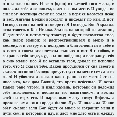
что зашло солнце. И взял [один] из камней того места, и
положил себе изголовьем, и лег на том месте. И увидел во
сне: вот, лестница стоит на земле, а верх ее касается неба;
и вот, Ангелы Божии восходят и нисходят по ней. И вот,
Господь стоит на ней и говорит: Я Господь, Бог Авраама,
отца твоего, и Бог Исаака. Землю, на которой ты лежишь,
Я дам тебе и потомству твоему; и будет потомство твое,
как песок земной; и распространишься к морю и к
востоку, и к северу и к полудню; и благословятся в тебе и
в семени твоем все племена земные; и вот Я с тобою, и
сохраню тебя везде, куда ты ни пойдешь; и возвращу тебя
в сию землю, ибо Я не оставлю тебя, доколе не исполню
того, что Я сказал тебе. Иаков пробудился от сна своего и
сказал: истинно Господь присутствует на месте сем; а я не
знал! И убоялся и сказал: как страшно сие место! это не
иное что, как дом Божий, это врата небесные. И встал
Иаков рано утром, и взял камень, который он положил
себе изголовьем, и поставил его памятником, и возлил
елей на верх его. И нарек имя месту тому: Вефиль, а
прежнее имя того города было: Луз. И положил Иаков
обет, сказав: если Бог будет со мною и сохранит меня в
пути сем, в который я иду, и даст мне хлеб есть и одежду