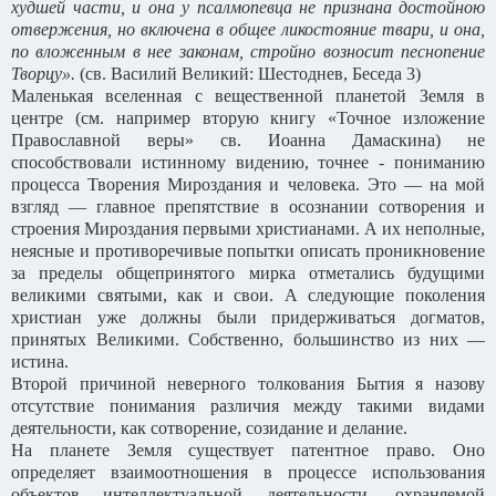
худшей части, и она у псалмопевца не признана достойною
отвержения, но включена в общее ликостояние твари, и она,
по вложенным в нее законам, стройно возносит песнопение
Творцу».
(св. Василий Великий: Шестоднев, Беседа 3)
Маленькая вселенная с вещественной планетой Земля в
центре (см. например вторую книгу «Точное изложение
Православной веры» св. Иоанна Дамаскина) не
способствовали истинному видению, точнее - пониманию
процесса Творения Мироздания и человека. Это — на мой
взгляд — главное препятствие в осознании сотворения и
строения Мироздания первыми христианами. А их неполные,
неясные и противоречивые попытки описать проникновение
за пределы общепринятого мирка отметались будущими
великими святыми, как и свои. А следующие поколения
христиан уже должны были придерживаться догматов,
принятых Великими. Собственно, большинство из них —
истина.
Второй причиной неверного толкования Бытия я назову
отсутствие понимания различия между такими видами
деятельности, как сотворение, созидание и делание.
На планете Земля существует патентное право. Оно
определяет взаимоотношения в процессе использования
объектов интеллектуальной деятельности, охраняемой