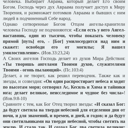
человека. Выбирает Аврама, который делает Его своим
Богом. Господь через дух Авраама получает доступ к Миру
Творения, и размножает потомков Авраама и бывших с ним
людей в подчиненный Себе народ.
Однако сотворенные Богом Отцом ангелы-хранители
человека Господу не подчиняются:
«Если есть у него Ангел-
наставник, один из тысячи, чтобы показать человеку
прямой [путь] его, - [Бог] умилосердится над ним и
скажет: освободи его от могилы; Я нашел
умилостивление»
. (Иов.33:23,24)
А Своих ангелов Господь делает из духов Мира Действия:
«Ты творишь ангелами Твоими духов, служителями
Твоими - огонь пылающий»
. (Пс.103:4)
Делает, а не творит, как решил переводчик. Также как и
звезды, и созвездия:
«Он один распростирает небеса и ходит
по высотам моря; сотворил Ас, Кесиль и Хима и тайники
юга; делает великое, неисследимое и чудное без числа»
!
(Иов.9:8-10)
Сравните с тем, как Бог Отец творил звезды:
«И сказал Бог:
да будут светила на тверди небесной для отделения дня от
ночи, и для знамений, и времен, и дней, и годов; и да будут
они светильниками на тверди небесной, чтобы светить на
землю. И стало так.
И создал Бог два светила великие: