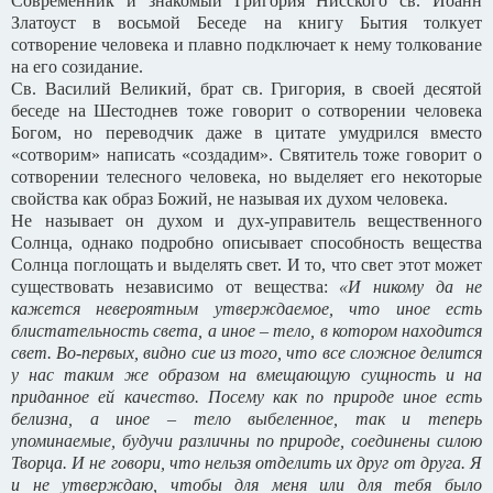
Современник и знакомый Григория Нисского св. Иоанн
Златоуст в восьмой Беседе на книгу Бытия толкует
сотворение человека и плавно подключает к нему толкование
на его созидание.
Св. Василий Великий, брат св. Григория, в своей десятой
беседе на Шестоднев тоже говорит о сотворении человека
Богом, но переводчик даже в цитате умудрился вместо
«сотворим» написать «создадим». Святитель тоже говорит о
сотворении телесного человека, но выделяет его некоторые
свойства как образ Божий, не называя их духом человека.
Не называет он духом и дух-управитель вещественного
Солнца, однако подробно описывает способность вещества
Солнца поглощать и выделять свет. И то, что свет этот может
существовать независимо от вещества:
«И никому да не
кажется невероятным утверждаемое, что иное есть
блистательность света, а иное – тело, в котором находится
свет. Во-первых, видно сие из того, что все сложное делится
у нас таким же образом на вмещающую сущность и на
приданное ей качество. Посему как по природе иное есть
белизна, а иное – тело выбеленное, так и теперь
упоминаемые, будучи различны по природе, соединены силою
Творца. И не говори, что нельзя отделить их друг от друга. Я
и не утверждаю, чтобы для меня или для тебя было