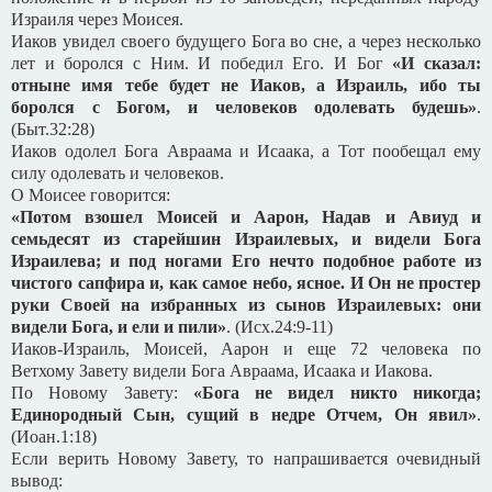
Израиля через Моисея.
Иаков увидел своего будущего Бога во сне, а через несколько
лет и боролся с Ним. И победил Его. И Бог
«И сказал:
отныне имя тебе будет не Иаков, а Израиль, ибо ты
боролся с Богом, и человеков одолевать будешь»
.
(Быт.32:28)
Иаков одолел Бога Авраама и Исаака, а Тот пообещал ему
силу одолевать и человеков.
О Моисее говорится:
«Потом взошел Моисей и Аарон, Надав и Авиуд и
семьдесят из старейшин Израилевых, и видели Бога
Израилева; и под ногами Его нечто подобное работе из
чистого сапфира и, как самое небо, ясное. И Он не простер
руки Своей на избранных из сынов Израилевых: они
видели Бога, и ели и пили»
. (Исх.24:9-11)
Иаков-Израиль, Моисей, Аарон и еще 72 человека по
Ветхому Завету видели Бога Авраама, Исаака и Иакова.
По Новому Завету:
«Бога не видел никто никогда;
Единородный Сын, сущий в недре Отчем, Он явил»
.
(Иоан.1:18)
Если верить Новому Завету, то напрашивается очевидный
вывод: