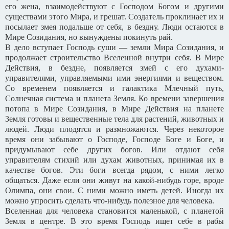
его жена, взаимодействуют с Господом Богом и другими
существами этого Мира, и грешат. Создатель проклинает их и
посылает змея подальше от себя, в бездну. Люди остаются в
Мире Созидания, но вынуждены покинуть рай.
В дело вступает Господь суши — земли Мира Созидания, и
продолжает строительство Вселенной внутри себя. В Мире
Действия, в бездне, появляется змей с его духами-
управителями, управляемыми ими энергиями и веществом.
Со временем появляется и галактика Млечный путь,
Солнечная система и планета Земля. Ко времени завершения
потопа в Мире Созидания, в Мире Действия на планете
Земля готовы и вещественные тела для растений, животных и
людей. Люди плодятся и размножаются. Через некоторое
время они забывают о Господе, Господе Боге и Боге, и
придумывают себе других богов. Или отдают себя
управителям стихий или духам животных, принимая их в
качестве богов. Эти боги всегда рядом, с ними легко
общаться. Даже если они живут на какой-нибудь горе, вроде
Олимпа, они свои. С ними можно иметь детей. Иногда их
можно упросить сделать что-нибудь полезное для человека.
Вселенная для человека становится маленькой, с планетой
Земля в центре. В это время Господь ищет себе в рабы