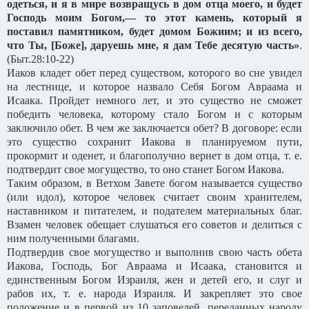
одеться, и я в мире возвращусь в дом отца моего, и будет
Господь моим Богом,— то этот камень, который я
поставил памятником, будет домом Божиим; и из всего,
что Ты, [Боже], даруешь мне, я дам Тебе десятую часть»
.
(Быт.28:10-22)
Иаков кладет обет перед существом, которого во сне увидел
на лестнице, и которое назвало Себя Богом Авраама и
Исаака. Пройдет немного лет, и это существо не сможет
победить человека, которому стало Богом и с которым
заключило обет. В чем же заключается обет? В договоре: если
это существо сохранит Иакова в планируемом пути,
прокормит и оденет, и благополучно вернет в дом отца, т. е.
подтвердит свое могущество, то оно станет Богом Иакова.
Таким образом, в Ветхом Завете богом называется существо
(или идол), которое человек считает своим хранителем,
наставником и питателем, и подателем материальных благ.
Взамен человек обещает слушаться его советов и делиться с
ним полученными благами.
Подтвердив свое могущество и выполнив свою часть обета
Иакова, Господь, Бог Авраама и Исаака, становится и
единственным Богом Израиля, жен и детей его, и слуг и
рабов их, т. е. народа Израиля. И закрепляет это свое
положение и в первой из 10 заповедей, переданных народу