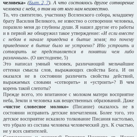
человека»
(
Быт. 2, 7
). А что состоялось другое сотворение
человека с неба, о том ни от кого нам неизвестно.
То, что святителю, участнику Вселенского собора, младшему
брату Василия Великого, не известно о сотворении человека,
поразило меня до глубины души. Я нашел другие его работы
и в первой же обнаружил такое утверждение:
«И если вместе
с небом в начале приведена в бытие земля; то почему
приведенное в бытие было не устроено? Ибо устроить и
сотворить не представляется в понятии чем либо
различным»
. (О шестодневе, 5)
Это написал умный человек, различающий мельчайшие
оттенки смысла слов, выражающих свойства Бога. И он
оказался не в состоянии различить свойства действий,
выражаемых словами «сотворить» и «устроить»? В чем
корень такой слепоты?
Прежде всего, это впитанное с молоком матери восприятие
неба, Земли и человека как вещественных образований. Даже
«чистое словесное молоко»
(Писание) оказалось не в
состоянии исправить детские впечатления. Более того, это
детское восприятие исказило толкование Писания настолько,
что убрало из состава человека человеческий дух. К счастью,
не у всех святителей.