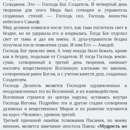
Созидания. Это — Господь Бог, Создатель. В четвертый день
творения для этого Мира был сотворен и управитель
созданных стихий — Господь сил, Господь воинства
небесного Саваоф.
Мир делания появился после того, как тьма поглотила свет в
бездне, но не удержала его и взорвалась. Тогда Бог отделил
свет от тьмы и дал им имена. А духа-управителя бездна
получила после появления суши. И имя Его — Амодей.
Господь Бог проклял змея. А тому некуда было бежать, кроме
как в бездну, подальше от Создателя. И тогда Господь земли-
суши, сотворенный в третий день творения, начинает
населять вещественную Вселенную клетками по законам,
сотворенным ранее Богом, и с учетом качеств душ, созданных
Создателем.
Господь Делатель является Господом одушевленных и
неодушевленных тел во Вселенной, и их взаимодействия.
Вселенная строится из центра наружу, оставаясь внутри
Господа Иеговы. Подробно эти и другие стадии сотворения
духовных и вещественных Миров и их развитие изучаются
на курсе «Человек», уровень третий.
Третьей причиной ошибок толкования Писания, по моему
мнению, является замечание апостола Павла:
«Мудрость же