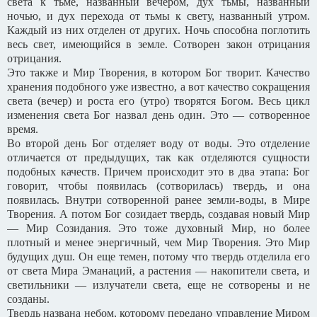
света к тьме, названный вечером, дух тьмы, названный
ночью, и дух перехода от тьмы к свету, названный утром.
Каждый из них отделен от других. Ночь способна поглотить
весь свет, имеющийся в земле. Сотворен закон отрицания
отрицания.
Это также и Мир Творения, в котором Бог творит. Качество
хранения подобного уже известно, а вот качество сокращения
света (вечер) и роста его (утро) творятся Богом. Весь цикл
изменения света Бог назвал день один. Это — сотворенное
время.
Во второй день Бог отделяет воду от воды. Это отделение
отличается от предыдущих, так как отделяются сущности
подобных качеств. Причем происходит это в два этапа: Бог
говорит, чтобы появилась (сотворилась) твердь, и она
появилась. Внутри сотворенной ранее земли-воды, в Мире
Творения. А потом Бог созидает твердь, создавая новый Мир
— Мир Созидания. Это тоже духовный Мир, но более
плотный и менее энергичный, чем Мир Творения. Это Мир
будущих душ. Он еще темен, потому что твердь отделила его
от света Мира Эманаций, а растения — накопители света, и
светильники — излучатели света, еще не сотворены и не
созданы.
Твердь названа небом, которому передано управление Миром