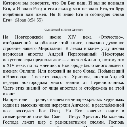
Котором вы говорите, что Он Бог ваш. И вы не познали
Его, а Я знаю Его; и если скажу, что не знаю Его, то буду
подобный вам лжец. Но Я знаю Его и соблюдаю слово
Его»
. (Иоан.8:54,55)
Сын Божий и Иисус Христос
На Новгородской иконе XIV века «Отечество»,
изображенной на обложке этой книги, показано духовное
строение нашего Мироздания. В левом нижнем углу иконы
нарисован апостол Андрей Первозванный (Некоторые
искусствоведы предполагают — апостол Филипп, потому что
в XIV веке, по их мнению, в Новгороде было много людей с
именем Филипп. Или похожий на него Фома). Побывавший
в Новгороде в 1 веке от рождества Христова, апостол Андрей
передал новгородцам много знаний от Первоисточника.
Часть этих знаний от лица апостола и отображена на этой
иконе:
На престоле — троне, стоящем на четырехкрылых херувимах
(один из высоких чинов иерархии Ангелов), в расслабленной
позе восседает Бог Отец. На Его коленях сидит в
симметричной позе Бог Сын — Иисус Христос. На коленях
Господа лежит шар с разноцветными слоями. Господь