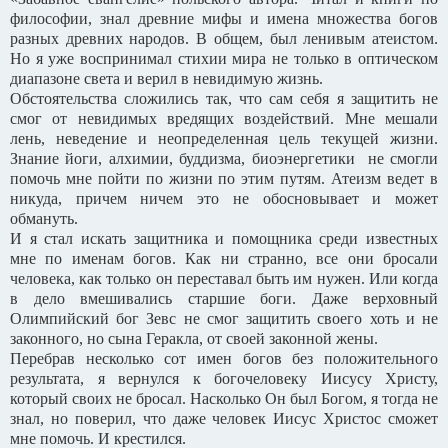
философии, знал древние мифы и имена множества богов
разных древних народов. В общем, был ленивым атеистом.
Но я уже воспринимал стихии мира не только в оптическом
диапазоне света и верил в невидимую жизнь.
Обстоятельства сложились так, что сам себя я защитить не
смог от невидимых вредящих воздействий. Мне мешали
лень, неведение и неопределенная цель текущей жизни.
Знание йоги, алхимии, буддизма, биоэнергетики не смогли
помочь мне пойти по жизни по этим путям. Атеизм ведет в
никуда, причем ничем это не обосновывает и может
обмануть.
И я стал искать защитника и помощника среди известных
мне по именам богов. Как ни странно, все они бросали
человека, как только он переставал быть им нужен. Или когда
в дело вмешивались старшие боги. Даже верховный
Олимпийский бог Зевс не смог защитить своего хоть и не
законного, но сына Геракла, от своей законной жены.
Перебрав несколько сот имен богов без положительного
результата, я вернулся к богочеловеку Иисусу Христу,
который своих не бросал. Насколько Он был Богом, я тогда не
знал, но поверил, что даже человек Иисус Христос сможет
мне помочь. И крестился.