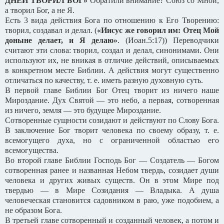
ДНЕЙ ТВОРИЛ БОГ»
Обратили внимание? Союз со Мной,
а творил Бог, а не Я.
Есть 3 вида действия Бога по отношению к Его Творению:
творил, создавал и делал. (
«Иисус же говорил им: Отец Мой
доныне делает, и Я делаю»
. (Иоан.5:17)) Переводчики
считают эти слова: творил, создал и делал, синонимами. Они
используют их, не вникая в отличие действий, описываемых
в конкретном месте Библии. А действия могут существенно
отличаться по качеству, т. е. иметь разную духовную суть.
В первой главе Библии Бог Отец творит из ничего наше
Мироздание. Дух Святой — это небо, а первая, сотворенная
из ничего, земля — это будущее Мироздание.
Сотворенные сущности созидают и действуют по Слову Бога.
В заключение Бог творит человека по своему образу, т. е.
всемогущего духа, но с ограниченной областью его
всемогущества.
Во второй главе Библии Господь Бог — Создатель — Богом
сотворенная ранее и названная Небом твердь, созидает души
человека и других живых существ. Он в этом Мире под
твердью — в Мире Созидания — Владыка. А душа
человеческая становится садовником в раю, уже подобием, а
не образом Бога.
В третьей главе сотворенный и созданный человек, а потом и