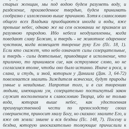
старых женщин, мы под водою будем разуметь воду, и
разделение, произведенное твердью, будем принимать
сообразно с изложенною выше причиною. Хотя к славословию
общего всех Владыки приобщаются иногда и воды, яже
превыше небес, однако же на сем основании не признаем их
разумною природою. Ибо небеса неодушевленны, когда
поведают славу Божию, и твердь - не животное одаренное
чувством, когда возвещает творение руку Его (Пс. 18, 1).
Если кто скажет, что небо означает силы созерцательные,
и твердь - силы деятельные, приводящие в исполнение, что
прилично, то принимаем cиe, как остроумное слово, но не
согласимся вполне, чтобы оно было истинно. Иначе и роса, и
слана, и студь, и зной, которым у Даниила (Дан. 3, 64-72)
повелевается хвалить Зиждителя всяческих, будут природы
умные и невидимые. Напротив того, и в сих творениях
людьми, имеющими ум, созерцательно постигнутый закон
служит восполнением к славословию Творца, ибо не только
вода, которая выше небес, как удостоенная
преимущественной чести по превосходству своих
совершенств, приносит хвалу Богу, но сказано: хвалите Его, и
яже от земли: змиеве и вся бездны (Пс. 148, 7). Посему и
бездна, которую иносказательно толкующие причислили к