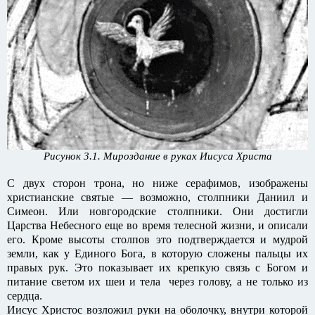
Рисунок 3.1. Мироздание в руках Иисуса Христа
С двух сторон трона, но ниже серафимов, изображены
христианские святые — возможно, столпники Даниил и
Симеон. Или новгородские столпники. Они достигли
Царства Небесного еще во время телесной жизни, и описали
его. Кроме высоты столпов это подтверждается и мудрой
земли, как у Единого Бога, в которую сложены пальцы их
правых рук. Это показывает их крепкую связь с Богом и
питание светом их шеи и тела через голову, а не только из
сердца.
Иисус Христос возложил руки на оболочку, внутри которой