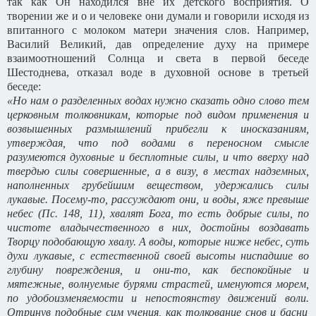
так как Он находился вне их детского восприятия. О
творении же и о и человеке они думали и говорили исходя из
впитанного с молоком матери значения слов. Например,
Василий Великий, дав определение духу на примере
взаимоотношений Солнца и света в первой беседе
Шестоднева, отказал воде в духовной основе в третьей
беседе:
«Но нам о разделенных водах нужно сказать одно слово тем
церковным толковникам, которые под видом применения и
возвышенных размышлений прибегли к иносказаниям,
утверждая, что под водами в переносном смысле
разумеются духовные и бесплотные силы, и что вверху над
твердью силы совершенные, а в визу, в местах надземных,
наполненных грубейшим веществом, удержались силы
лукавые. Посему-то, рассуждают они, и воды, яже превыше
небес (Пс. 148, 11), хвалят Бога, то есть добрые силы, по
чистоте владычественного в них, достойны воздавать
Творцу подобающую хвалу. А воды, которые ниже небес, суть
духи лукавые, с естественной своей высоты ниспадшие во
глубину повреждения, и они-то, как беспокойные и
мятежные, волнуемые бурями страстей, именуются морем,
по удобоизменяемости и непостоянству движений воли.
Отринув подобные сим учения, как толкование снов и басни