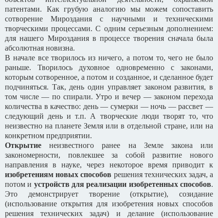
патентами. Как грубую аналогию мы можем сопоставить
сотворение Мироздания с научными и техническими
творческими процессами. С одним серьезным дополнением:
для нашего Мироздания в процессе творения сначала была
абсолютная новизна.
В начале все творилось из ничего, а потом то, чего не было
раньше. Творилось духовное одновременно с законами,
которым сотворенное, а потом и созданное, и сделанное будет
подчиняться. Так, день один управляет законом развития, в
том числе — по спирали. Утро и вечер — законом перехода
количества в качество: день — сумерки — ночь — рассвет —
следующий день и т.п. А творческие люди творят то, что
неизвестно на планете Земля или в отдельной стране, или на
конкретном предприятии.
Открытие
неизвестного ранее на Земле закона или
закономерности, повлекшее за собой развитие нового
направления в науке, через некоторое время приводит к
изобретениям новых способов
решения технических задач, а
потом и
устройств для реализации изобретенных способов
.
Это демонстрирует творение (открытие), созидание
(использование открытия для изобретения новых способов
решения технических задач) и делание (использование