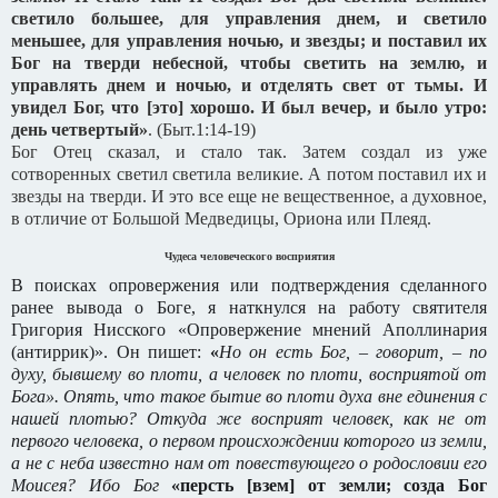
светило большее, для управления днем, и светило
меньшее, для управления ночью, и звезды;
и поставил их
Бог на тверди небесной, чтобы светить на землю, и
управлять днем и ночью, и отделять свет от тьмы. И
увидел Бог, что [это] хорошо.
И был вечер, и было утро:
день четвертый»
. (Быт.1:14-19)
Бог Отец сказал, и стало так. Затем создал из уже
сотворенных светил светила великие. А потом поставил их и
звезды на тверди. И это все еще не вещественное, а духовное,
в отличие от Большой Медведицы, Ориона или Плеяд.
Чудеса человеческого восприятия
В поисках опровержения или подтверждения сделанного
ранее вывода о Боге, я наткнулся на работу святителя
Григория Нисского «Опровержение мнений Аполлинария
(антиррик)». Он пишет:
«
Но он есть Бог, – говорит, – по
духу, бывшему во плоти, а человек по плоти, восприятой от
Бога». Опять, что такое бытие во плоти духа вне единения с
нашей плотью? Откуда же восприят человек, как не от
первого человека, о первом происхождении которого из земли,
а не с неба известно нам от повествующего о родословии его
Моисея? Ибо Бог
«персть [взем] от земли; созда Бог