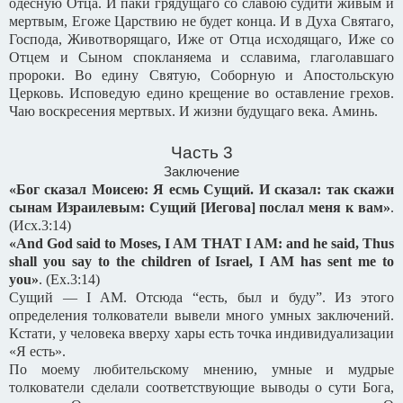
одесную Отца. И паки грядущаго со славою судити живым и
мертвым, Егоже Царствию не будет конца. И в Духа Святаго,
Господа, Животворящаго, Иже от Отца исходящаго, Иже со
Отцем и Сыном спокланяема и сславима, глаголавшаго
пророки. Во едину Святую, Соборную и Апостольскую
Церковь. Исповедую едино крещение во оставление грехов.
Чаю воскресения мертвых. И жизни будущаго века. Аминь.
Часть 3
Заключение
«Бог сказал Моисею: Я есмь Сущий. И сказал: так скажи
сынам Израилевым: Сущий [Иегова] послал меня к вам»
.
(
Исх
.3:14)
«And God said to Moses, I AM THAT I AM: and he said, Thus
shall you say to the children of Israel, I AM has sent me to
you»
.
(Ex.3:14)
Сущий — I AM. Отсюда “есть, был и буду”. Из этого
определения толкователи вывели много умных заключений.
Кстати, у человека вверху хары есть точка индивидуализации
«Я есть».
По моему любительскому мнению, умные и мудрые
толкователи сделали соответствующие выводы о сути Бога,