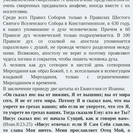
очень смиренных предавались анафеме, иногда вместе с их
носителями.
Среди всех Правил Соборов только в Правилах Шестого
Святого Вселенского Собора в Константинополе, в 630 году,
я нашел упоминание о духе человеческом. Причем в 60
Правиле дух человеческий только подразумевается. В 100
Правиле дух со ссылкой на апостола упоминается
параллельно с душой, не проводя четкого разделения между
ними. Возможно, апостолу не верят и поэтому проявляют
чудеса логики и сокрытия, чтобы лишить человека духа.
А человек как дух сотворен в шестой день сотворения
Мироздания как образ Божий, т. е. всесильным и всемогущим
владыкой Мироздания, только с ограничениями:
Мирозданием и временем.
В заключение приведу две цитаты из Евангелия от Иоанна:
«Он сказал им: вы от нижних, Я от вышних; вы от мира
сего, Я не от сего мира. Потому Я и сказал вам, что вы
умрете во грехах ваших; ибо если не уверуете, что это Я,
то умрете во грехах ваших. Тогда сказали Ему: кто же Ты?
Иисус сказал им: от начала Сущий, как и говорю вам»
.
(Иоан.8:23-25)
«Иисус отвечал: если Я Сам Себя славлю,
то слава Моя ничто. Меня прославляет Отец Мой, о