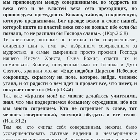
мы проповедуем между совершенными, но мудрость не
века сего и не властей века сего преходящих, но
проповедуем премудрость Божию, тайную, сокровенную,
которую предназначил Бог прежде веков к славе нашей,
которой никто из властей века сего не познал; ибо если бы
познали, то не распяли бы Господа славы»
. (1Кор.2:6-8)
Те христиане, которые не считали себя совершенными,
смиренно шли к ими же избранным совершенным за
мудростью, а самые смиренные просто просили Господа
нашего Иисуса Христа, Сына Божия, спасти их и
помиловать. Знания, полученные ими от Господа и Духа
Святого, хранили молча:
«Еще подобно Царство Небесное
сокровищу, скрытому на поле, которое, найдя, человек
утаил, и от радости о нем идет и продает все, что имеет, и
покупает поле то»
.(Матф.13:44)
Так как:
«Братия мои! не многие делайтесь учителями,
зная, что мы подвергнемся большему осуждению, ибо все
мы много согрешаем. Кто не согрешает в слове, тот
человек совершенный, могущий обуздать и все тело»
.
(Иак.3:1,2)
Тем же, кто считал себя совершенным, некогда было
усовершенствовать смутные видения и незавершенные
умозаключения смиренных. А аналогичные представления не