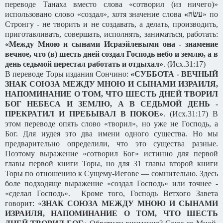
переводе Танаха вместо слова «сотворил (из ничего)»
использовано слово «создал», хотя значение слова
«
עשׂה
» по
Стронгу - не творить и не создавать, а делать, производить,
приготавливать, совершать, исполнять, заниматься, работать:
«Между Мною и сынами Исраэйлевыми она - знамение
вечное, что (в) шесть дней создал Господь небо и землю, а в
день седьмой перестал работать и отдыхал»
. (Исх.31:17)
В переводе Торы издания Сончино:
«СУББОТА - ВЕЧНЫЙ
ЗНАК СОЮЗА МЕЖДУ МНОЮ И СЫНАМИ ИЗРАИЛЯ,
НАПОМИНАНИЕ О ТОМ, ЧТО ШЕСТЬ ДНЕЙ ТВОРИЛ
БОГ НЕБЕСА И ЗЕМЛЮ, А В СЕДЬМОЙ ДЕНЬ -
ПРЕКРАТИЛ И ПРЕБЫВАЛ В ПОКОЕ»
. (Исх.31:17) В
этом переводе опять слово «творил», но уже не Господь, а
Бог. Для иудея это два имени одного существа. Но мы
предварительно определили, что это существа разные.
Поэтому выражение «сотворил Бог» истинно для первой
главы первой книги Торы, но для 31 главы второй книги
Торы по отношению к Сущему-Иегове — сомнительно. Здесь
боле подходяще выражение «создал Господь» или точнее -
«сделал Господь». Кроме того, Господь Ветхого Завета
говорит: «
ЗНАК СОЮЗА МЕЖДУ МНОЮ И СЫНАМИ
ИЗРАИЛЯ, НАПОМИНАНИЕ О ТОМ, ЧТО ШЕСТЬ