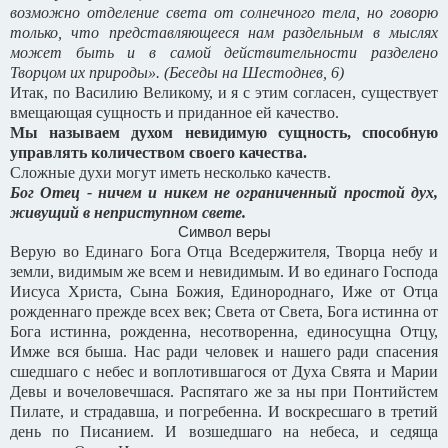
возможно отделение света от солнечного тела, но говорю
только, что представляющееся нам раздельным в мыслях
может быть и в самой действительности разделено
Творцом их природы». (Беседы на Шестоднев, 6)
Итак, по Василию Великому, и я с этим согласен, существует
вмещающая сущность и приданное ей качество.
Мы называем духом невидимую сущность, способную
управлять количеством своего качества.
Сложные духи могут иметь несколько качеств.
Бог Отец - ничем и никем не ограниченный простой дух,
живущий в неприступном свете.
Символ веры
Верую во Единаго Бога Отца Вседержителя, Творца небу и
земли, видимым же всем и невидимым. И во единаго Господа
Иисуса Христа, Сына Божия, Единороднаго, Иже от Отца
рожденнаго прежде всех век; Света от Света, Бога истинна от
Бога истинна, рожденна, несотворенна, единосущна Отцу,
Имже вся быша. Нас ради человек и нашего ради спасения
сшедшаго с небес и воплотившагося от Духа Свята и Марии
Девы и вочеловечшася. Распятаго же за ны при Понтийстем
Пилате, и страдавша, и погребенна. И воскресшаго в третий
день по Писанием. И возшедшаго на небеса, и седяща