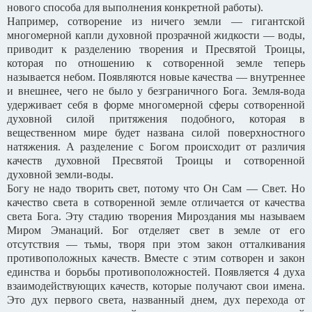
нового способа для выполнения конкретной работы).
Например, сотворение из ничего земли — гигантской
многомерной капли духовной прозрачной жидкости — воды,
приводит к разделению творения и Пресвятой Троицы,
которая по отношению к сотворенной земле теперь
называется небом. Появляются новые качества — внутреннее
и внешнее, чего не было у безграничного Бога. Земля-вода
удерживает себя в форме многомерной сферы сотворенной
духовной силой притяжения подобного, которая в
вещественном мире будет названа силой поверхностного
натяжения. А разделение с Богом происходит от различия
качеств духовной Пресвятой Троицы и сотворенной
духовной земли-воды.
Богу не надо творить свет, потому что Он Сам — Свет. Но
качество света в сотворенной земле отличается от качества
света Бога. Эту стадию творения Мироздания мы называем
Миром Эманаций. Бог отделяет свет в земле от его
отсутствия — тьмы, творя при этом закон отталкивания
противоположных качеств. Вместе с этим сотворен и закон
единства и борьбы противоположностей. Появляется 4 духа
взаимодействующих качеств, которые получают свои имена.
Это дух первого света, названный днем, дух перехода от