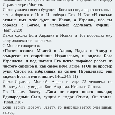
Израиля через Моисея.
Иаков увидел своего будущего Бога во сне, а через несколько
лет и боролся с Ним. И победил Его. И Бог
«И сказал:
отныне имя тебе будет не Иаков, а Израиль, ибо ты
боролся с Богом, и человеков одолевать будешь»
.
(Быт.32:28)
Иаков одолел Бога Авраама и Исаака, а Тот пообещал ему
силу одолевать и человеков.
О Моисее говорится:
«Потом взошел Моисей и Аарон, Надав и Авиуд и
семьдесят из старейшин Израилевых, и видели Бога
Израилева; и под ногами Его нечто подобное работе из
чистого сапфира и, как самое небо, ясное. И Он не простер
руки Своей на избранных из сынов Израилевых: они
видели Бога, и ели и пили»
. (Исх.24:9-11)
Иаков-Израиль, Моисей, Аарон и еще 72 человека по
Ветхому Завету видели Бога Авраама, Исаака и Иакова.
По Новому Завету:
«Бога не видел никто никогда;
Единородный Сын, сущий в недре Отчем, Он явил»
.
(Иоан.1:18)
Если верить Новому Завету, то напрашивается очевидный
вывод: