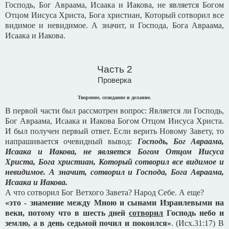
Господь, Бог Авраама, Исаака и Иакова, не является Богом
Отцом Иисуса Христа, Бога христиан, Который сотворил все
видимое и невидимое. А значит, и Господа, Бога Авраама,
Исаака и Иакова.
Часть 2
Проверка
Творение, созидание и делание.
В первой части был рассмотрен вопрос: Является ли Господь,
Бог Авраама, Исаака и Иакова Богом Отцом Иисуса Христа.
И был получен первый ответ. Если верить Новому Завету, то
напрашивается очевидный вывод:
Господь, Бог Авраама,
Исаака и Иакова, не является Богом Отцом Иисуса
Христа, Бога христиан, Который сотворил все видимое и
невидимое. А значит, сотворил и Господа, Бога Авраама,
Исаака и Иакова.
А что сотворил Бог Ветхого Завета? Народ Себе. А еще?
«это - знамение между Мною и сынами Израилевыми на
веки, потому что в шесть дней
сотворил
Господь небо и
землю, а в день седьмой почил и покоился»
. (Исх.31:17) В