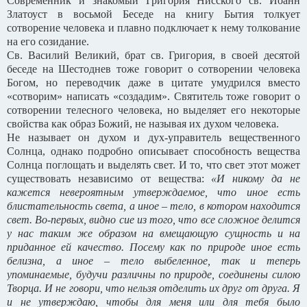
Современник и знакомый Григория Нисского св. Иоанн
Златоуст в восьмой Беседе на книгу Бытия толкует
сотворение человека и плавно подключает к нему толкование
на его созидание.
Св. Василий Великий, брат св. Григория, в своей десятой
беседе на Шестоднев тоже говорит о сотворении человека
Богом, но переводчик даже в цитате умудрился вместо
«сотворим» написать «создадим». Святитель тоже говорит о
сотворении телесного человека, но выделяет его некоторые
свойства как образ Божий, не называя их духом человека.
Не называет он духом и дух-управитель вещественного
Солнца, однако подробно описывает способность вещества
Солнца поглощать и выделять свет. И то, что свет этот может
существовать независимо от вещества:
«И никому да не
кажется невероятным утверждаемое, что иное есть
блистательность света, а иное – тело, в котором находится
свет. Во-первых, видно сие из того, что все сложное делится
у нас таким же образом на вмещающую сущность и на
приданное ей качество. Посему как по природе иное есть
белизна, а иное – тело выбеленное, так и теперь
упоминаемые, будучи различны по природе, соединены силою
Творца. И не говори, что нельзя отделить их друг от друга. Я
и не утверждаю, чтобы для меня или для тебя было