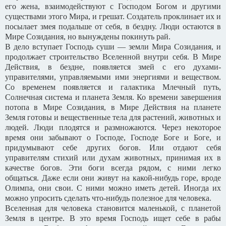
его жена, взаимодействуют с Господом Богом и другими
существами этого Мира, и грешат. Создатель проклинает их и
посылает змея подальше от себя, в бездну. Люди остаются в
Мире Созидания, но вынуждены покинуть рай.
В дело вступает Господь суши — земли Мира Созидания, и
продолжает строительство Вселенной внутри себя. В Мире
Действия, в бездне, появляется змей с его духами-
управителями, управляемыми ими энергиями и веществом.
Со временем появляется и галактика Млечный путь,
Солнечная система и планета Земля. Ко времени завершения
потопа в Мире Созидания, в Мире Действия на планете
Земля готовы и вещественные тела для растений, животных и
людей. Люди плодятся и размножаются. Через некоторое
время они забывают о Господе, Господе Боге и Боге, и
придумывают себе других богов. Или отдают себя
управителям стихий или духам животных, принимая их в
качестве богов. Эти боги всегда рядом, с ними легко
общаться. Даже если они живут на какой-нибудь горе, вроде
Олимпа, они свои. С ними можно иметь детей. Иногда их
можно упросить сделать что-нибудь полезное для человека.
Вселенная для человека становится маленькой, с планетой
Земля в центре. В это время Господь ищет себе в рабы