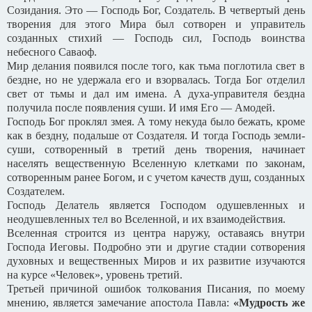
Созидания. Это — Господь Бог, Создатель. В четвертый день
творения для этого Мира был сотворен и управитель
созданных стихий — Господь сил, Господь воинства
небесного Саваоф.
Мир делания появился после того, как тьма поглотила свет в
бездне, но не удержала его и взорвалась. Тогда Бог отделил
свет от тьмы и дал им имена. А духа-управителя бездна
получила после появления суши. И имя Его — Амодей.
Господь Бог проклял змея. А тому некуда было бежать, кроме
как в бездну, подальше от Создателя. И тогда Господь земли-
суши, сотворенный в третий день творения, начинает
населять вещественную Вселенную клетками по законам,
сотворенным ранее Богом, и с учетом качеств душ, созданных
Создателем.
Господь Делатель является Господом одушевленных и
неодушевленных тел во Вселенной, и их взаимодействия.
Вселенная строится из центра наружу, оставаясь внутри
Господа Иеговы. Подробно эти и другие стадии сотворения
духовных и вещественных Миров и их развитие изучаются
на курсе «Человек», уровень третий.
Третьей причиной ошибок толкования Писания, по моему
мнению, является замечание апостола Павла:
«Мудрость же