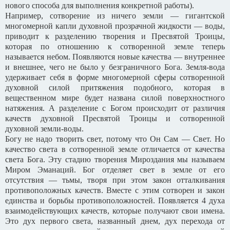
нового способа для выполнения конкретной работы).
Например, сотворение из ничего земли — гигантской
многомерной капли духовной прозрачной жидкости — воды,
приводит к разделению творения и Пресвятой Троицы,
которая по отношению к сотворенной земле теперь
называется небом. Появляются новые качества — внутреннее
и внешнее, чего не было у безграничного Бога. Земля-вода
удерживает себя в форме многомерной сферы сотворенной
духовной силой притяжения подобного, которая в
вещественном мире будет названа силой поверхностного
натяжения. А разделение с Богом происходит от различия
качеств духовной Пресвятой Троицы и сотворенной
духовной земли-воды.
Богу не надо творить свет, потому что Он Сам — Свет. Но
качество света в сотворенной земле отличается от качества
света Бога. Эту стадию творения Мироздания мы называем
Миром Эманаций. Бог отделяет свет в земле от его
отсутствия — тьмы, творя при этом закон отталкивания
противоположных качеств. Вместе с этим сотворен и закон
единства и борьбы противоположностей. Появляется 4 духа
взаимодействующих качеств, которые получают свои имена.
Это дух первого света, названный днем, дух перехода от