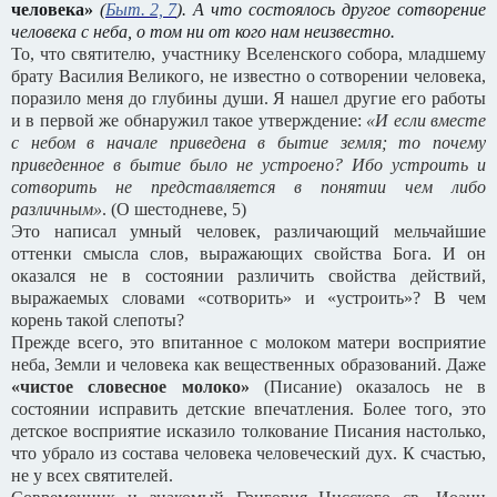
человека»
(
Быт. 2, 7
). А что состоялось другое сотворение
человека с неба, о том ни от кого нам неизвестно.
То, что святителю, участнику Вселенского собора, младшему
брату Василия Великого, не известно о сотворении человека,
поразило меня до глубины души. Я нашел другие его работы
и в первой же обнаружил такое утверждение:
«И если вместе
с небом в начале приведена в бытие земля; то почему
приведенное в бытие было не устроено? Ибо устроить и
сотворить не представляется в понятии чем либо
различным»
. (О шестодневе, 5)
Это написал умный человек, различающий мельчайшие
оттенки смысла слов, выражающих свойства Бога. И он
оказался не в состоянии различить свойства действий,
выражаемых словами «сотворить» и «устроить»? В чем
корень такой слепоты?
Прежде всего, это впитанное с молоком матери восприятие
неба, Земли и человека как вещественных образований. Даже
«чистое словесное молоко»
(Писание) оказалось не в
состоянии исправить детские впечатления. Более того, это
детское восприятие исказило толкование Писания настолько,
что убрало из состава человека человеческий дух. К счастью,
не у всех святителей.