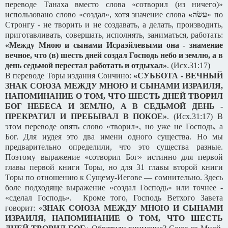
переводе Танаха вместо слова «сотворил (из ничего)»
использовано слово «создал», хотя значение слова
«
עשׂה
» по
Стронгу - не творить и не создавать, а делать, производить,
приготавливать, совершать, исполнять, заниматься, работать:
«Между Мною и сынами Исраэйлевыми она - знамение
вечное, что (в) шесть дней создал Господь небо и землю, а в
день седьмой перестал работать и отдыхал»
. (Исх.31:17)
В переводе Торы издания Сончино:
«СУББОТА - ВЕЧНЫЙ
ЗНАК СОЮЗА МЕЖДУ МНОЮ И СЫНАМИ ИЗРАИЛЯ,
НАПОМИНАНИЕ О ТОМ, ЧТО ШЕСТЬ ДНЕЙ ТВОРИЛ
БОГ НЕБЕСА И ЗЕМЛЮ, А В СЕДЬМОЙ ДЕНЬ -
ПРЕКРАТИЛ И ПРЕБЫВАЛ В ПОКОЕ»
. (Исх.31:17) В
этом переводе опять слово «творил», но уже не Господь, а
Бог. Для иудея это два имени одного существа. Но мы
предварительно определили, что это существа разные.
Поэтому выражение «сотворил Бог» истинно для первой
главы первой книги Торы, но для 31 главы второй книги
Торы по отношению к Сущему-Иегове — сомнительно. Здесь
боле подходяще выражение «создал Господь» или точнее -
«сделал Господь». Кроме того, Господь Ветхого Завета
говорит: «
ЗНАК СОЮЗА МЕЖДУ МНОЮ И СЫНАМИ
ИЗРАИЛЯ, НАПОМИНАНИЕ О ТОМ, ЧТО ШЕСТЬ