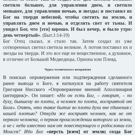
светило большее, для управления днем, и светило
меньшее, для управления ночью, и звезды;
и поставил их
Бог на тверди небесной, чтобы светить на землю, и
управлять днем и ночью, и отделять свет от тьмы. И
увидел Бог, что [это] хорошо.
И был вечер, и было утро:
день четвертый»
. (Быт.1:14-19)
Бог Отец сказал, и стало так. Затем создал из уже
сотворенных светил светила великие. А потом поставил их и
звезды на тверди. И это все еще не вещественное, а духовное,
в отличие от Большой Медведицы, Ориона или Плеяд.
Чудеса человеческого восприятия
В поисках опровержения или подтверждения сделанного
ранее вывода о Боге, я наткнулся на работу святителя
Григория Нисского «Опровержение мнений Аполлинария
(антиррик)». Он пишет:
«
Но он есть Бог, – говорит, – по
духу, бывшему во плоти, а человек по плоти, восприятой от
Бога». Опять, что такое бытие во плоти духа вне единения с
нашей плотью? Откуда же восприят человек, как не от
первого человека, о первом происхождении которого из земли,
а не с неба известно нам от повествующего о родословии его
Моисея? Ибо Бог
«персть [взем] от земли; созда Бог