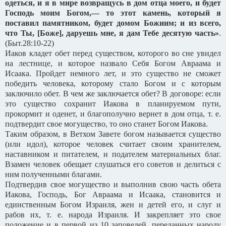
одеться, и я в мире возвращусь в дом отца моего, и будет
Господь моим Богом,— то этот камень, который я
поставил памятником, будет домом Божиим; и из всего,
что Ты, [Боже], даруешь мне, я дам Тебе десятую часть»
.
(Быт.28:10-22)
Иаков кладет обет перед существом, которого во сне увидел
на лестнице, и которое назвало Себя Богом Авраама и
Исаака. Пройдет немного лет, и это существо не сможет
победить человека, которому стало Богом и с которым
заключило обет. В чем же заключается обет? В договоре: если
это существо сохранит Иакова в планируемом пути,
прокормит и оденет, и благополучно вернет в дом отца, т. е.
подтвердит свое могущество, то оно станет Богом Иакова.
Таким образом, в Ветхом Завете богом называется существо
(или идол), которое человек считает своим хранителем,
наставником и питателем, и подателем материальных благ.
Взамен человек обещает слушаться его советов и делиться с
ним полученными благами.
Подтвердив свое могущество и выполнив свою часть обета
Иакова, Господь, Бог Авраама и Исаака, становится и
единственным Богом Израиля, жен и детей его, и слуг и
рабов их, т. е. народа Израиля. И закрепляет это свое
положение и в первой из 10 заповедей, переданных народу