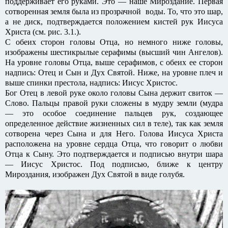
поддерживает его руками. Это — наше Мироздание. Первая
сотворенная земля была из прозрачной воды. То, что это шар,
а не диск, подтверждается положением кистей рук Иисуса
Христа (см. рис. 3.1.).
С обеих сторон головы Отца, но немного ниже головы,
изображены шестикрылые серафимы (высший чин Ангелов).
На уровне головы Отца, выше серафимов, с обеих ее сторон
надпись: Отец и Сын и Дух Святой. Ниже, на уровне плеч и
выше спинки престола, надпись: Иисус Христос.
Бог Отец в левой руке около головы Сына держит свиток —
Слово. Пальцы правой руки сложены в мудру земли (мудра
— это особое соединение пальцев рук, создающее
определенное действие жизненных сил в теле), так как земля
сотворена через Сына и для Него. Голова Иисуса Христа
расположена на уровне сердца Отца, что говорит о любви
Отца к Сыну. Это подтверждается и подписью внутри шара
— Иисус Христос. Под подписью, ближе к центру
Мироздания, изображен Дух Святой в виде голубя.