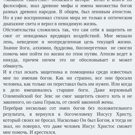
философии, знал древние мифы и имена множества богов
разных древних народов. В общем, был ленивым атеистом.
Но я уже воспринимал стихии мира не только в оптическом
диапазоне света и верил в невидимую жизнь.
Обстоятельства сложились так, что сам себя я защитить не
смог от невидимых вредящих воздействий. Мне мешали
лень, неведение и неопределенная цель текущей жизни.
Знание йоги, алхимии, буддизма, биоэнергетики не смогли
помочь мне пойти по жизни по этим путям. Атеизм ведет в
никуда, причем ничем это не обосновывает и может
обмануть.
И я стал искать защитника и помощника среди известных
мне по именам богов. Как ни странно, все они бросали
человека, как только он переставал быть им нужен. Или когда
в дело вмешивались старшие боги. Даже верховный
Олимпийский бог Зевс не смог защитить своего хоть и не
законного, но сына Геракла, от своей законной жены.
Перебрав несколько сот имен богов без положительного
результата, я вернулся к богочеловеку Иисусу Христу,
который своих не бросал. Насколько Он был Богом, я тогда не
знал, но поверил, что даже человек Иисус Христос сможет
мне помочь. И крестился.