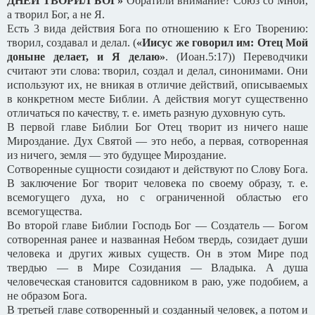
ДНЕЙ ТВОРИЛ БОГ»
Обратили внимание? Союз со Мной,
а творил Бог, а не Я.
Есть 3 вида действия Бога по отношению к Его Творению:
творил, создавал и делал. (
«Иисус же говорил им: Отец Мой
доныне делает, и Я делаю»
. (Иоан.5:17)) Переводчики
считают эти слова: творил, создал и делал, синонимами. Они
используют их, не вникая в отличие действий, описываемых
в конкретном месте Библии. А действия могут существенно
отличаться по качеству, т. е. иметь разную духовную суть.
В первой главе Библии Бог Отец творит из ничего наше
Мироздание. Дух Святой — это небо, а первая, сотворенная
из ничего, земля — это будущее Мироздание.
Сотворенные сущности созидают и действуют по Слову Бога.
В заключение Бог творит человека по своему образу, т. е.
всемогущего духа, но с ограниченной областью его
всемогущества.
Во второй главе Библии Господь Бог — Создатель — Богом
сотворенная ранее и названная Небом твердь, созидает души
человека и других живых существ. Он в этом Мире под
твердью — в Мире Созидания — Владыка. А душа
человеческая становится садовником в раю, уже подобием, а
не образом Бога.
В третьей главе сотворенный и созданный человек, а потом и