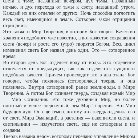
света к тьме, названный вечером, дух тьмы, названный
ночью, и дух перехода от тьмы к свету, названный утром.
Каждый из них отделен от других. Ночь способна поглотить
весь свет, имеющийся в земле. Сотворен закон отрицания
отрицания.
Это также и Мир Творения, в котором Бог творит. Качество
хранения подобного уже известно, а вот качество сокращения
света (вечер) и роста его (утро) творятся Богом. Весь цикл
изменения света Бог назвал день один. Это — сотворенное
время.
Во второй день Бог отделяет воду от воды. Это отделение
отличается от предыдущих, так как отделяются сущности
подобных качеств. Причем происходит это в два этапа: Бог
говорит, чтобы появилась (сотворилась) твердь, и она
появилась. Внутри сотворенной ранее земли-воды, в Мире
Творения. А потом Бог созидает твердь, создавая новый Мир
— Мир Созидания. Это тоже духовный Мир, но более
плотный и менее энергичный, чем Мир Творения. Это Мир
будущих душ. Он еще темен, потому что твердь отделила его
от света Мира Эманаций, а растения — накопители света, и
светильники — излучатели света, еще не сотворены и не
созданы.
Твердь названа небом, которому передано управление Миром