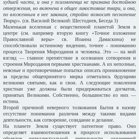
худшей части, и она у псалмопевца не признана достойною
отвержения, но включена в общее ликостояние твари, и она,
по вложенным в нее законам, стройно возносит песнопение
Творцу».
(св. Василий Великий: Шестоднев, Беседа 3)
Маленькая вселенная с вещественной планетой Земля в
центре (см. например вторую книгу «Точное изложение
Православной веры» св. Иоанна Дамаскина) не
способствовали истинному видению, точнее - пониманию
процесса Творения Мироздания и человека. Это — на мой
взгляд — главное препятствие в осознании сотворения и
строения Мироздания первыми христианами. А их неполные,
неясные и противоречивые попытки описать проникновение
за пределы общепринятого мирка отметались будущими
великими святыми, как и свои. А следующие поколения
христиан уже должны были придерживаться догматов,
принятых Великими. Собственно, большинство из них —
истина.
Второй причиной неверного толкования Бытия я назову
отсутствие понимания различия между такими видами
деятельности, как сотворение, созидание и делание.
На планете Земля существует патентное право. Оно
определяет взаимоотношения в процессе использования
объектов интеллектуальной деятельности, охраняемой