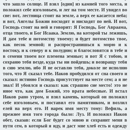
что зашло солнце. И взял [один] из камней того места, и
положил себе изголовьем, и лег на том месте. И увидел во
сне: вот, лестница стоит на земле, а верх ее касается неба;
и вот, Ангелы Божии восходят и нисходят по ней. И вот,
Господь стоит на ней и говорит: Я Господь, Бог Авраама,
отца твоего, и Бог Исаака. Землю, на которой ты лежишь,
Я дам тебе и потомству твоему; и будет потомство твое,
как песок земной; и распространишься к морю и к
востоку, и к северу и к полудню; и благословятся в тебе и
в семени твоем все племена земные; и вот Я с тобою, и
сохраню тебя везде, куда ты ни пойдешь; и возвращу тебя
в сию землю, ибо Я не оставлю тебя, доколе не исполню
того, что Я сказал тебе. Иаков пробудился от сна своего и
сказал: истинно Господь присутствует на месте сем; а я не
знал! И убоялся и сказал: как страшно сие место! это не
иное что, как дом Божий, это врата небесные. И встал
Иаков рано утром, и взял камень, который он положил
себе изголовьем, и поставил его памятником, и возлил
елей на верх его. И нарек имя месту тому: Вефиль, а
прежнее имя того города было: Луз. И положил Иаков
обет, сказав: если Бог будет со мною и сохранит меня в
пути сем, в который я иду, и даст мне хлеб есть и одежду