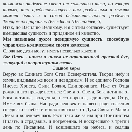
возможно отделение света от солнечного тела, но говорю
только, что представляющееся нам раздельным в мыслях
может быть и в самой действительности разделено
Творцом их природы». (Беседы на Шестоднев, 6)
Итак, по Василию Великому, и я с этим согласен, существует
вмещающая сущность и приданное ей качество.
Мы называем духом невидимую сущность, способную
управлять количеством своего качества.
Сложные духи могут иметь несколько качеств.
Бог Отец - ничем и никем не ограниченный простой дух,
живущий в неприступном свете.
Символ веры
Верую во Единаго Бога Отца Вседержителя, Творца небу и
земли, видимым же всем и невидимым. И во единаго Господа
Иисуса Христа, Сына Божия, Единороднаго, Иже от Отца
рожденнаго прежде всех век; Света от Света, Бога истинна от
Бога истинна, рожденна, несотворенна, единосущна Отцу,
Имже вся быша. Нас ради человек и нашего ради спасения
сшедшаго с небес и воплотившагося от Духа Свята и Марии
Девы и вочеловечшася. Распятаго же за ны при Понтийстем
Пилате, и страдавша, и погребенна. И воскресшаго в третий
день по Писанием. И возшедшаго на небеса, и седяща