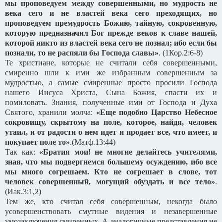
мы проповедуем между совершенными, но мудрость не
века сего и не властей века сего преходящих, но
проповедуем премудрость Божию, тайную, сокровенную,
которую предназначил Бог прежде веков к славе нашей,
которой никто из властей века сего не познал; ибо если бы
познали, то не распяли бы Господа славы»
. (1Кор.2:6-8)
Те христиане, которые не считали себя совершенными,
смиренно шли к ими же избранным совершенным за
мудростью, а самые смиренные просто просили Господа
нашего Иисуса Христа, Сына Божия, спасти их и
помиловать. Знания, полученные ими от Господа и Духа
Святого, хранили молча:
«Еще подобно Царство Небесное
сокровищу, скрытому на поле, которое, найдя, человек
утаил, и от радости о нем идет и продает все, что имеет, и
покупает поле то»
.(Матф.13:44)
Так как:
«Братия мои! не многие делайтесь учителями,
зная, что мы подвергнемся большему осуждению, ибо все
мы много согрешаем. Кто не согрешает в слове, тот
человек совершенный, могущий обуздать и все тело»
.
(Иак.3:1,2)
Тем же, кто считал себя совершенным, некогда было
усовершенствовать смутные видения и незавершенные
умозаключения смиренных. А аналогичные представления не