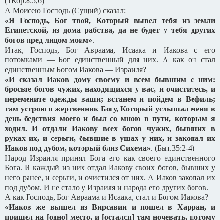
(1Кор.8:5,6)
А Моисею Господь (Сущий) сказал:
«Я Господь, Бог твой, Который вывел тебя из земли
Египетской, из дома рабства, да не будет у тебя других
богов пред лицом моим»
.
Итак, Господь, Бог Авраама, Исаака и Иакова с его
потомками — Бог единственный для них. А как он стал
единственным Богом Иакова — Израиля?
«И сказал Иаков дому своему и всем бывшим с ним:
бросьте богов чужих, находящихся у вас, и очиститесь, и
перемените одежды ваши; встанем и пойдем в Вефиль;
там устрою я жертвенник Богу, Который услышал меня в
день бедствия моего и был со мною в пути, которым я
ходил. И отдали Иакову всех богов чужих, бывших в
руках их, и серьги, бывшие в ушах у них, и закопал их
Иаков под дубом, который близ Сихема»
. (Быт.35:2-4)
Народ Израиля принял Бога его как своего единственного
Бога. И каждый из них отдал Иакову своих богов, бывших у
него ранее, и серьги, и очистился от них. А Иаков закопал их
под дубом. И не стало у Израиля и народа его других богов.
А как Господь, Бог Авраама и Исаака, стал и Богом Иакова?
«Иаков же вышел из Вирсавии и пошел в Харран, и
пришел на [одно] место, и [остался] там ночевать, потому