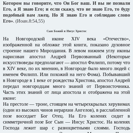
Котором вы говорите, что Он Бог ваш. И вы не познали
Его, а Я знаю Его; и если скажу, что не знаю Его, то буду
подобный вам лжец. Но Я знаю Его и соблюдаю слово
Его»
. (Иоан.8:54,55)
Сын Божий и Иисус Христос
На Новгородской иконе XIV века «Отечество»,
изображенной на обложке этой книги, показано духовное
строение нашего Мироздания. В левом нижнем углу иконы
нарисован апостол Андрей Первозванный (Некоторые
искусствоведы предполагают — апостол Филипп, потому что
в XIV веке, по их мнению, в Новгороде было много людей с
именем Филипп. Или похожий на него Фома). Побывавший
в Новгороде в 1 веке от рождества Христова, апостол Андрей
передал новгородцам много знаний от Первоисточника.
Часть этих знаний от лица апостола и отображена на этой
иконе:
На престоле — троне, стоящем на четырехкрылых херувимах
(один из высоких чинов иерархии Ангелов), в расслабленной
позе восседает Бог Отец. На Его коленях сидит в
симметричной позе Бог Сын — Иисус Христос. На коленях
Господа лежит шар с разноцветными слоями. Господь