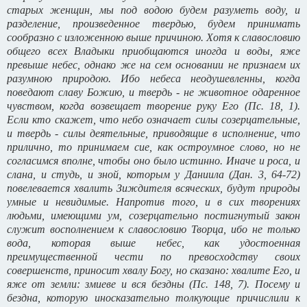
старых женщин, мы под водою будем разуметь воду, и
разделение, произведенное твердью, будем принимать
сообразно с изложенною выше причиною. Хотя к славословию
общего всех Владыки приобщаются иногда и воды, яже
превыше небес, однако же на сем основании не признаем их
разумною природою. Ибо небеса неодушевленны, когда
поведают славу Божию, и твердь - не животное одаренное
чувством, когда возвещает творение руку Его (Пс. 18, 1).
Если кто скажет, что небо означает силы созерцательные,
и твердь - силы деятельные, приводящие в исполнение, что
прилично, то принимаем cиe, как остроумное слово, но не
согласимся вполне, чтобы оно было истинно. Иначе и роса, и
слана, и студь, и зной, которым у Даниила (Дан. 3, 64-72)
повелевается хвалить Зиждителя всяческих, будут природы
умные и невидимые. Напротив того, и в сих творениях
людьми, имеющими ум, созерцательно постигнутый закон
служит восполнением к славословию Творца, ибо не только
вода, которая выше небес, как удостоенная
преимущественной чести по превосходству своих
совершенств, приносит хвалу Богу, но сказано: хвалите Его, и
яже от земли: змиеве и вся бездны (Пс. 148, 7). Посему и
бездна, которую иносказательно толкующие причислили к