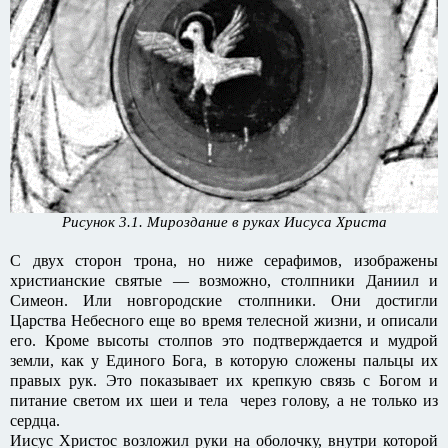
Рисунок 3.1. Мироздание в руках Иисуса Христа
С двух сторон трона, но ниже серафимов, изображены
христианские святые — возможно, столпники Даниил и
Симеон. Или новгородские столпники. Они достигли
Царства Небесного еще во время телесной жизни, и описали
его. Кроме высоты столпов это подтверждается и мудрой
земли, как у Единого Бога, в которую сложены пальцы их
правых рук. Это показывает их крепкую связь с Богом и
питание светом их шеи и тела через голову, а не только из
сердца.
Иисус Христос возложил руки на оболочку, внутри которой