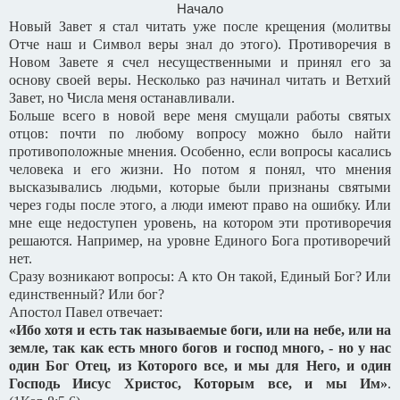
Начало
Новый Завет я стал читать уже после крещения (молитвы
Отче наш и Символ веры знал до этого). Противоречия в
Новом Завете я счел несущественными и принял его за
основу своей веры. Несколько раз начинал читать и Ветхий
Завет, но Числа меня останавливали.
Больше всего в новой вере меня смущали работы святых
отцов: почти по любому вопросу можно было найти
противоположные мнения. Особенно, если вопросы касались
человека и его жизни. Но потом я понял, что мнения
высказывались людьми, которые были признаны святыми
через годы после этого, а люди имеют право на ошибку. Или
мне еще недоступен уровень, на котором эти противоречия
решаются. Например, на уровне Единого Бога противоречий
нет.
Сразу возникают вопросы: А кто Он такой, Единый Бог? Или
единственный? Или бог?
Апостол Павел отвечает:
«Ибо хотя и есть так называемые боги, или на небе, или на
земле, так как есть много богов и господ много, - но у нас
один Бог Отец, из Которого все, и мы для Него, и один
Господь Иисус Христос, Которым все, и мы Им»
.