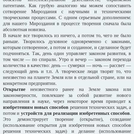
патентами. Как грубую аналогию мы можем сопоставить
сотворение Мироздания с научными и техническими
творческими процессами. С одним серьезным дополнением:
для нашего Мироздания в процессе творения сначала была
абсолютная новизна.
В начале все творилось из ничего, а потом то, чего не было
раньше. Творилось духовное одновременно с законами,
которым сотворенное, а потом и созданное, и сделанное будет
подчиняться. Так, день один управляет законом развития, в
том числе — по спирали. Утро и вечер — законом перехода
количества в качество: день — сумерки — ночь — рассвет —
следующий день и т.п. А творческие люди творят то, что
неизвестно на планете Земля или в отдельной стране, или на
конкретном предприятии.
Открытие
неизвестного ранее на Земле закона или
закономерности, повлекшее за собой развитие нового
направления в науке, через некоторое время приводит к
изобретениям новых способов
решения технических задач, а
потом и
устройств для реализации изобретенных способов
.
Это демонстрирует творение (открытие), созидание
(использование открытия для изобретения новых способов
решения технических задач) и делание (использование