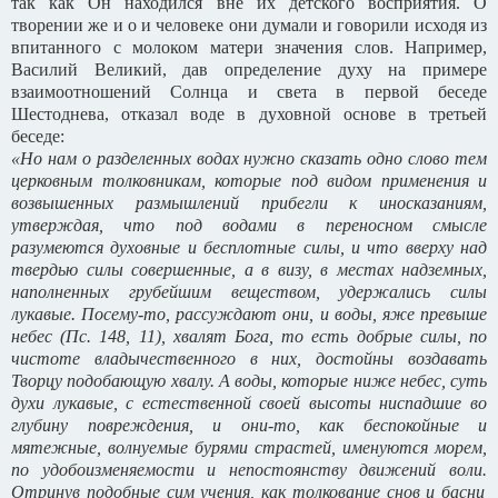
так как Он находился вне их детского восприятия. О
творении же и о и человеке они думали и говорили исходя из
впитанного с молоком матери значения слов. Например,
Василий Великий, дав определение духу на примере
взаимоотношений Солнца и света в первой беседе
Шестоднева, отказал воде в духовной основе в третьей
беседе:
«Но нам о разделенных водах нужно сказать одно слово тем
церковным толковникам, которые под видом применения и
возвышенных размышлений прибегли к иносказаниям,
утверждая, что под водами в переносном смысле
разумеются духовные и бесплотные силы, и что вверху над
твердью силы совершенные, а в визу, в местах надземных,
наполненных грубейшим веществом, удержались силы
лукавые. Посему-то, рассуждают они, и воды, яже превыше
небес (Пс. 148, 11), хвалят Бога, то есть добрые силы, по
чистоте владычественного в них, достойны воздавать
Творцу подобающую хвалу. А воды, которые ниже небес, суть
духи лукавые, с естественной своей высоты ниспадшие во
глубину повреждения, и они-то, как беспокойные и
мятежные, волнуемые бурями страстей, именуются морем,
по удобоизменяемости и непостоянству движений воли.
Отринув подобные сим учения, как толкование снов и басни