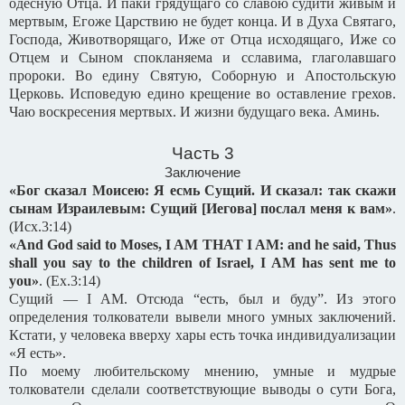
одесную Отца. И паки грядущаго со славою судити живым и
мертвым, Егоже Царствию не будет конца. И в Духа Святаго,
Господа, Животворящаго, Иже от Отца исходящаго, Иже со
Отцем и Сыном спокланяема и сславима, глаголавшаго
пророки. Во едину Святую, Соборную и Апостольскую
Церковь. Исповедую едино крещение во оставление грехов.
Чаю воскресения мертвых. И жизни будущаго века. Аминь.
Часть 3
Заключение
«Бог сказал Моисею: Я есмь Сущий. И сказал: так скажи
сынам Израилевым: Сущий [Иегова] послал меня к вам»
.
(
Исх
.3:14)
«And God said to Moses, I AM THAT I AM: and he said, Thus
shall you say to the children of Israel, I AM has sent me to
you»
.
(Ex.3:14)
Сущий — I AM. Отсюда “есть, был и буду”. Из этого
определения толкователи вывели много умных заключений.
Кстати, у человека вверху хары есть точка индивидуализации
«Я есть».
По моему любительскому мнению, умные и мудрые
толкователи сделали соответствующие выводы о сути Бога,