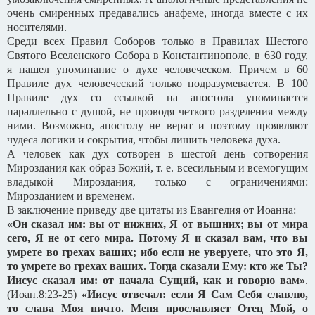
очень смиренных предавались анафеме, иногда вместе с их
носителями.
Среди всех Правил Соборов только в Правилах Шестого
Святого Вселенского Собора в Константинополе, в 630 году,
я нашел упоминание о духе человеческом. Причем в 60
Правиле дух человеческий только подразумевается. В 100
Правиле дух со ссылкой на апостола упоминается
параллельно с душой, не проводя четкого разделения между
ними. Возможно, апостолу не верят и поэтому проявляют
чудеса логики и сокрытия, чтобы лишить человека духа.
А человек как дух сотворен в шестой день сотворения
Мироздания как образ Божий, т. е. всесильным и всемогущим
владыкой Мироздания, только с ограничениями:
Мирозданием и временем.
В заключение приведу две цитаты из Евангелия от Иоанна:
«Он сказал им: вы от нижних, Я от вышних; вы от мира
сего, Я не от сего мира. Потому Я и сказал вам, что вы
умрете во грехах ваших; ибо если не уверуете, что это Я,
то умрете во грехах ваших. Тогда сказали Ему: кто же Ты?
Иисус сказал им: от начала Сущий, как и говорю вам»
.
(Иоан.8:23-25)
«Иисус отвечал: если Я Сам Себя славлю,
то слава Моя ничто. Меня прославляет Отец Мой, о