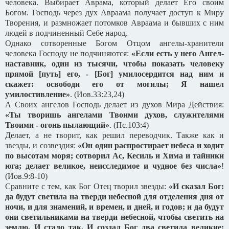
человека. Выбирает Аврама, который делает Его своим
Богом. Господь через дух Авраама получает доступ к Миру
Творения, и размножает потомков Авраама и бывших с ним
людей в подчиненный Себе народ.
Однако сотворенные Богом Отцом ангелы-хранители
человека Господу не подчиняются:
«Если есть у него Ангел-
наставник, один из тысячи, чтобы показать человеку
прямой [путь] его, - [Бог] умилосердится над ним и
скажет: освободи его от могилы; Я нашел
умилостивление»
. (Иов.33:23,24)
А Своих ангелов Господь делает из духов Мира Действия:
«Ты творишь ангелами Твоими духов, служителями
Твоими - огонь пылающий»
. (Пс.103:4)
Делает, а не творит, как решил переводчик. Также как и
звезды, и созвездия:
«Он один распростирает небеса и ходит
по высотам моря; сотворил Ас, Кесиль и Хима и тайники
юга; делает великое, неисследимое и чудное без числа»
!
(Иов.9:8-10)
Сравните с тем, как Бог Отец творил звезды:
«И сказал Бог:
да будут светила на тверди небесной для отделения дня от
ночи, и для знамений, и времен, и дней, и годов; и да будут
они светильниками на тверди небесной, чтобы светить на
землю. И стало так.
И создал Бог два светила великие: