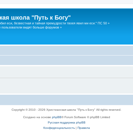
кая школа "Путь к Богу"
юбил еси, безвестная и тайная премудрости твоея явил ми еси." ПС 50 +
 пользователи видят больше форумов +
Copyright © 2010 - 2026 Христианская школа "Путь к Богу" All rights reserved.
Создано на основе
phpBB
® Forum Software © phpBB Limited
Русская поддержка phpBB
Конфиденциальность
|
Правила