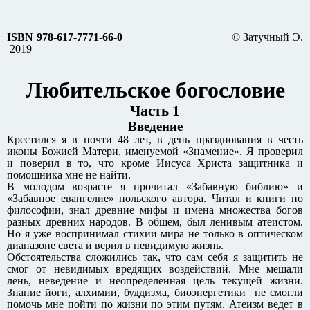
ISBN 978-617-7771-66-0
© Затучный Э.
2019
Любительское богословие
Часть 1
Введение
Крестился я в почти 48 лет, в день празднования в честь
иконы Божией Матери, именуемой «Знамение». Я проверил
и поверил в то, что кроме Иисуса Христа защитника и
помощника мне не найти.
В молодом возрасте я прочитал «Забавную библию» и
«Забавное евангелие» польского автора. Читал и книги по
философии, знал древние мифы и имена множества богов
разных древних народов. В общем, был ленивым атеистом.
Но я уже воспринимал стихии мира не только в оптическом
диапазоне света и верил в невидимую жизнь.
Обстоятельства сложились так, что сам себя я защитить не
смог от невидимых вредящих воздействий. Мне мешали
лень, неведение и неопределенная цель текущей жизни.
Знание йоги, алхимии, буддизма, биоэнергетики не смогли
помочь мне пойти по жизни по этим путям. Атеизм ведет в