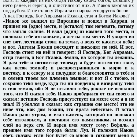
Бога. И каждый из них отдал Иакову своих богов, бывших у
него ранее, и серьги, и очистился от них. А Иаков закопал их
под дубом. И не стало у Израиля и народа его других богов.
А как Господь, Бог Авраама и Исаака, стал и Богом Иакова?
«Иаков же вышел из Вирсавии и пошел в Харран, и
пришел на [одно] место, и [остался] там ночевать, потому
что зашло солнце. И взял [один] из камней того места, и
положил себе изголовьем, и лег на том месте. И увидел во
сне: вот, лестница стоит на земле, а верх ее касается неба;
и вот, Ангелы Божии восходят и нисходят по ней. И вот,
Господь стоит на ней и говорит: Я Господь, Бог Авраама,
отца твоего, и Бог Исаака. Землю, на которой ты лежишь,
Я дам тебе и потомству твоему; и будет потомство твое,
как песок земной; и распространишься к морю и к
востоку, и к северу и к полудню; и благословятся в тебе и
в семени твоем все племена земные; и вот Я с тобою, и
сохраню тебя везде, куда ты ни пойдешь; и возвращу тебя
в сию землю, ибо Я не оставлю тебя, доколе не исполню
того, что Я сказал тебе. Иаков пробудился от сна своего и
сказал: истинно Господь присутствует на месте сем; а я не
знал! И убоялся и сказал: как страшно сие место! это не
иное что, как дом Божий, это врата небесные. И встал
Иаков рано утром, и взял камень, который он положил
себе изголовьем, и поставил его памятником, и возлил
елей на верх его. И нарек имя месту тому: Вефиль, а
прежнее имя того города было: Луз. И положил Иаков
обет, сказав: если Бог будет со мною и сохранит меня в