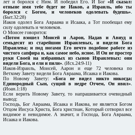
лет и боролся с Ним. И победил Его. И Бог
«И сказал:
отныне имя тебе будет не Иаков, а Израиль, ибо ты
боролся с Богом, и человеков одолевать будешь»
.
(Быт.32:28)
Иаков одолел Бога Авраама и Исаака, а Тот пообещал ему
силу одолевать и человеков.
О Моисее говорится:
«Потом взошел Моисей и Аарон, Надав и Авиуд и
семьдесят из старейшин Израилевых, и видели Бога
Израилева; и под ногами Его нечто подобное работе из
чистого сапфира и, как самое небо, ясное. И Он не простер
руки Своей на избранных из сынов Израилевых: они
видели Бога, и ели и пили»
. (Исх.24:9-11)
Иаков-Израиль, Моисей, Аарон и еще 72 человека по
Ветхому Завету видели Бога Авраама, Исаака и Иакова.
По Новому Завету:
«Бога не видел никто никогда;
Единородный Сын, сущий в недре Отчем, Он явил»
.
(Иоан.1:18)
Если верить Новому Завету, то напрашивается очевидный
вывод:
Господь, Бог Авраама, Исаака и Иакова, не является Богом
Отцом Иисуса Христа, Бога христиан, Который сотворил все
видимое и невидимое. А значит, и Господа, Бога Авраама,
Исаака и Иакова.