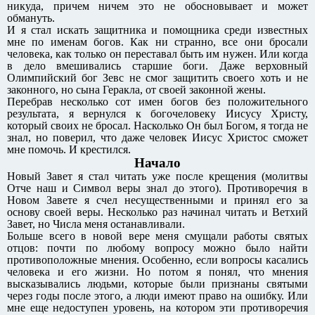
никуда, причем ничем это не обосновывает и может
обмануть.
И я стал искать защитника и помощника среди известных
мне по именам богов. Как ни странно, все они бросали
человека, как только он переставал быть им нужен. Или когда
в дело вмешивались старшие боги. Даже верховный
Олимпийский бог Зевс не смог защитить своего хоть и не
законного, но сына Геракла, от своей законной жены.
Перебрав несколько сот имен богов без положительного
результата, я вернулся к богочеловеку Иисусу Христу,
который своих не бросал. Насколько Он был Богом, я тогда не
знал, но поверил, что даже человек Иисус Христос сможет
мне помочь. И крестился.
Начало
Новый Завет я стал читать уже после крещения (молитвы
Отче наш и Символ веры знал до этого). Противоречия в
Новом Завете я счел несущественными и принял его за
основу своей веры. Несколько раз начинал читать и Ветхий
Завет, но Числа меня останавливали.
Больше всего в новой вере меня смущали работы святых
отцов: почти по любому вопросу можно было найти
противоположные мнения. Особенно, если вопросы касались
человека и его жизни. Но потом я понял, что мнения
высказывались людьми, которые были признаны святыми
через годы после этого, а люди имеют право на ошибку. Или
мне еще недоступен уровень, на котором эти противоречия