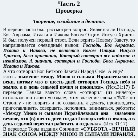
Часть 2
Проверка
Творение, созидание и делание.
В первой части был рассмотрен вопрос: Является ли Господь,
Бог Авраама, Исаака и Иакова Богом Отцом Иисуса Христа.
И был получен первый ответ. Если верить Новому Завету, то
напрашивается очевидный вывод:
Господь, Бог Авраама,
Исаака и Иакова, не является Богом Отцом Иисуса
Христа, Бога христиан, Который сотворил все видимое и
невидимое. А значит, сотворил и Господа, Бога Авраама,
Исаака и Иакова.
А что сотворил Бог Ветхого Завета? Народ Себе. А еще?
«это - знамение между Мною и сынами Израилевыми на
веки, потому что в шесть дней
сотворил
Господь небо и
землю, а в день седьмой почил и покоился»
. (Исх.31:17) В
переводе Танаха вместо слова «сотворил (из ничего)»
использовано слово «создал», хотя значение слова
«
עשׂה‎» по
Стронгу - не творить и не создавать, а делать, производить,
приготавливать, совершать, исполнять, заниматься, работать:
«Между Мною и сынами Исраэйлевыми она - знамение
вечное, что (в) шесть дней создал Господь небо и землю, а в
день седьмой перестал работать и отдыхал»
. (Исх.31:17)
В переводе Торы издания Сончино:
«СУББОТА - ВЕЧНЫЙ
ЗНАК СОЮЗА МЕЖДУ МНОЮ И СЫНАМИ ИЗРАИЛЯ,