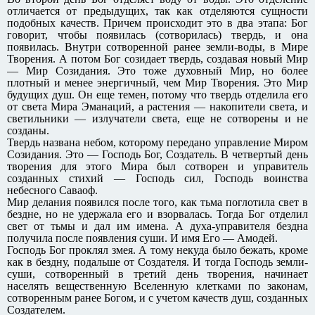
отличается от предыдущих, так как отделяются сущности
подобных качеств. Причем происходит это в два этапа: Бог
говорит, чтобы появилась (сотворилась) твердь, и она
появилась. Внутри сотворенной ранее земли-воды, в Мире
Творения. А потом Бог созидает твердь, создавая новый Мир
— Мир Созидания. Это тоже духовный Мир, но более
плотный и менее энергичный, чем Мир Творения. Это Мир
будущих душ. Он еще темен, потому что твердь отделила его
от света Мира Эманаций, а растения — накопители света, и
светильники — излучатели света, еще не сотворены и не
созданы.
Твердь названа небом, которому передано управление Миром
Созидания. Это — Господь Бог, Создатель. В четвертый день
творения для этого Мира был сотворен и управитель
созданных стихий — Господь сил, Господь воинства
небесного Саваоф.
Мир делания появился после того, как тьма поглотила свет в
бездне, но не удержала его и взорвалась. Тогда Бог отделил
свет от тьмы и дал им имена. А духа-управителя бездна
получила после появления суши. И имя Его — Амодей.
Господь Бог проклял змея. А тому некуда было бежать, кроме
как в бездну, подальше от Создателя. И тогда Господь земли-
суши, сотворенный в третий день творения, начинает
населять вещественную Вселенную клетками по законам,
сотворенным ранее Богом, и с учетом качеств душ, созданных
Создателем.