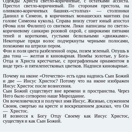
Одежды Христа светло-коричневые, с остатками ассиста.
Престол светло-коричневый. По сторонам престола, на
оливково-коричневых башнях-«столпах» — столпники
Даниил и Симеон, в коричневых монашеских мантиях (на
голове Симеона куколь). Справа внизу стоит юный апостол
(Фома или Филипп) со свитком. Лики написаны по светло-
коричневому санкирю розовой охрой, с широкими пятнами
теней и короткими, густыми белильными «движками».
Некоторые пряди волос подчеркнуты черными полосами,
похожими на штрихи пером.
Фон и поля цвета разбеленной охры, позем зеленый. Опушь в
два тона — желтая и киноварная. Нимбы золотые, у Бога-
Отца и Христа крестчатые, с прографленым орнаментом в
виде трех- и пятилепестковых цветков. Надписи киноварные.
Почему на иконе «Отечество» есть одна надпись Сын Божий
и две — Иисус Христос? Потому что на иконе изображен
Иисус Христос после вознесения.
Сын Божий существует вне времени и пространства. Через
Него было сотворено наше Мироздание.
Он вочеловечился и получил имя Иисус. Жизнью, служением
Своим, смертью на кресте и воскрешением доказал, что Он
— Христос.
И вознесся к Богу Отцу Своему как Иисус Христос,
существуя и как Сын Божий.