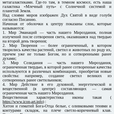
метагалактиками. Где-то там, в темном космосе, есть наша
галактика «Млечный путь» с Солнечной системой и
планетой Земля.
Над слоями миров изображен Дух Святой в виде голубя
согласно Писанию.
Начиная от оболочки к центру показаны слои, которые
называются:
1. Мир Эманаций — часть нашего Мироздания, полная
излучений после сотворения света, оказавшаяся над твердью
на второй день творения;
2. Мир Творения — более ограниченный, в котором
творились качества растений, светил и животных по роду их,
причем уже не только Богом, но и сотворенными ранее
духами;
3. Мир Созидания — часть нашего Мироздания,
ограниченная твердью, в которой ранее сотворенные качества
используются в различных комбинациях, приобретая новые
свойства: например, создание светил великих из
сотворенных ранее светильников;
4. Мир Действие в его духовной, энергетической и
вещественной (в центре) составляющих — самая
ограниченная часть нашего Мироздания.
Вещественная характеристика иконы такая (
https://www.icon-art.info
) :
Хитон и гиматий Бога-Отца белые, с оливковыми тенями и
контурами складок, на плече светло-коричневый клав.