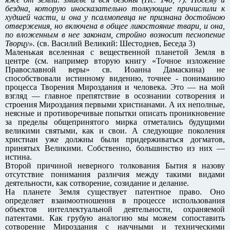
бездна, которую иносказательно толкующие причислили к
худшей части, и она у псалмопевца не признана достойною
отвержения, но включена в общее ликостояние твари, и она,
по вложенным в нее законам, стройно возносит песнопение
Творцу».
(св. Василий Великий: Шестоднев, Беседа 3)
Маленькая вселенная с вещественной планетой Земля в
центре (см. например вторую книгу «Точное изложение
Православной веры» св. Иоанна Дамаскина) не
способствовали истинному видению, точнее - пониманию
процесса Творения Мироздания и человека. Это — на мой
взгляд — главное препятствие в осознании сотворения и
строения Мироздания первыми христианами. А их неполные,
неясные и противоречивые попытки описать проникновение
за пределы общепринятого мирка отметались будущими
великими святыми, как и свои. А следующие поколения
христиан уже должны были придерживаться догматов,
принятых Великими. Собственно, большинство из них —
истина.
Второй причиной неверного толкования Бытия я назову
отсутствие понимания различия между такими видами
деятельности, как сотворение, созидание и делание.
На планете Земля существует патентное право. Оно
определяет взаимоотношения в процессе использования
объектов интеллектуальной деятельности, охраняемой
патентами. Как грубую аналогию мы можем сопоставить
сотворение Мироздания с научными и техническими