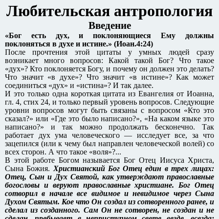
Любительская антропология
Введение
«Бог есть дух, и поклоняющиеся Ему должны
поклоняться в духе и истине.» (Иоан.4:24)
После прочтения этой цитаты у умных людей сразу
возникает много вопросов: Какой такой Бог? Что такое
«дух»? Кто поклоняется Богу, и почему он должен это делать?
Что значит «в духе»? Что значит «в истине»? Как может
соединиться «дух» и «истина»? И так далее.
И это только одна короткая цитата из Евангелия от Иоанна,
гл. 4, стих 24, и только первый уровень вопросов. Следующие
уровни вопросов могут быть связаны с вопросом «Кто это
сказал?» или «Где это было написано?», «На каком языке это
написано?» и так можно продолжать бесконечно. Так
работает дух ума человеческого — исследует все, за что
зацепился (или к чему был направлен человеческой волей) со
всех сторон. А что такое «воля»?...
В этой работе Богом называется Бог Отец Иисуса Христа,
Сына Божия.
Христианский Бог Отец един в трех лицах:
Отец, Сын и Дух Святой, как утверждают православные
богословы и веруют православные христиане. Бог Отец
сотворил в начале все видимое и невидимое через Сына
Духом Святым. Кое что Он создал из сотворенного ранее, и
сделал из созданного. Сам Он не сотворен, не создан и не
сделан, пребывает в неприступном свете везде, всегда: