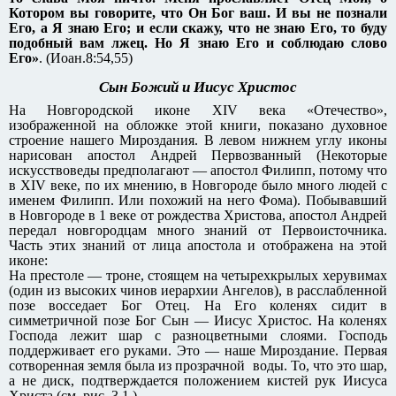
Котором вы говорите, что Он Бог ваш. И вы не познали
Его, а Я знаю Его; и если скажу, что не знаю Его, то буду
подобный вам лжец. Но Я знаю Его и соблюдаю слово
Его»
. (Иоан.8:54,55)
Сын Божий и Иисус Христос
На Новгородской иконе XIV века «Отечество»,
изображенной на обложке этой книги, показано духовное
строение нашего Мироздания. В левом нижнем углу иконы
нарисован апостол Андрей Первозванный (Некоторые
искусствоведы предполагают — апостол Филипп, потому что
в XIV веке, по их мнению, в Новгороде было много людей с
именем Филипп. Или похожий на него Фома). Побывавший
в Новгороде в 1 веке от рождества Христова, апостол Андрей
передал новгородцам много знаний от Первоисточника.
Часть этих знаний от лица апостола и отображена на этой
иконе:
На престоле — троне, стоящем на четырехкрылых херувимах
(один из высоких чинов иерархии Ангелов), в расслабленной
позе восседает Бог Отец. На Его коленях сидит в
симметричной позе Бог Сын — Иисус Христос. На коленях
Господа лежит шар с разноцветными слоями. Господь
поддерживает его руками. Это — наше Мироздание. Первая
сотворенная земля была из прозрачной воды. То, что это шар,
а не диск, подтверждается положением кистей рук Иисуса
Христа (см. рис. 3.1.).