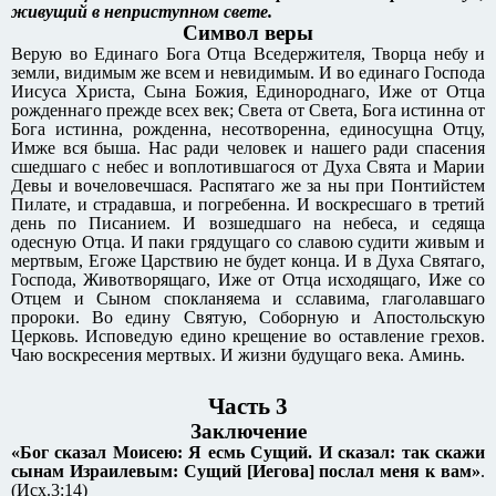
живущий в неприступном свете.
Символ веры
Верую во Единаго Бога Отца Вседержителя, Творца небу и
земли, видимым же всем и невидимым. И во единаго Господа
Иисуса Христа, Сына Божия, Единороднаго, Иже от Отца
рожденнаго прежде всех век; Света от Света, Бога истинна от
Бога истинна, рожденна, несотворенна, единосущна Отцу,
Имже вся быша. Нас ради человек и нашего ради спасения
сшедшаго с небес и воплотившагося от Духа Свята и Марии
Девы и вочеловечшася. Распятаго же за ны при Понтийстем
Пилате, и страдавша, и погребенна. И воскресшаго в третий
день по Писанием. И возшедшаго на небеса, и седяща
одесную Отца. И паки грядущаго со славою судити живым и
мертвым, Егоже Царствию не будет конца. И в Духа Святаго,
Господа, Животворящаго, Иже от Отца исходящаго, Иже со
Отцем и Сыном спокланяема и сславима, глаголавшаго
пророки. Во едину Святую, Соборную и Апостольскую
Церковь. Исповедую едино крещение во оставление грехов.
Чаю воскресения мертвых. И жизни будущаго века. Аминь.
Часть 3
Заключение
«Бог сказал Моисею: Я есмь Сущий. И сказал: так скажи
сынам Израилевым: Сущий [Иегова] послал меня к вам»
.
(Исх.3:14)