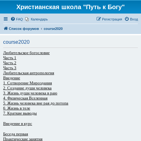
Христианская школа "Путь к Богу"
FAQ
Календарь
Регистрация
Вход
Список форумов
course2020
course2020
Любительское богословие
Часть 1
Часть 2
Часть 3
Любительская антропология
Введение
1. Сотворение Мироздания
2. Создание души человека
3. Жизнь души человека в раю
4. Физическая Вселенная
5. Жизнь человека вне рая до потопа
6. Жизнь в теле
7. Краткие выводы
Введение в курс
Беседа первая
Практические занятия