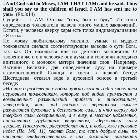
«And God said to Moses, I AM THAT I AM: and he said, Thus
shall you say to the children of Israel, I AM has sent me to
you»
. (Ex.3:14)
Сущий — I AM. Отсюда “есть, был и буду”. Из этого
определения толкователи вывели много умных заключений.
Кстати, у человека вверху хары есть точка индивидуализации
«Я есть».
По моему любительскому мнению, умные и мудрые
толкователи сделали соответствующие выводы о сути Бога,
так как Он находился вне их детского восприятия. О
творении же и о и человеке они думали и говорили исходя из
впитанного с молоком матери значения слов. Например,
Василий Великий, дав определение духу на примере
взаимоотношений Солнца и света в первой беседе
Шестоднева, отказал воде в духовной основе в третьей
беседе:
«Но нам о разделенных водах нужно сказать одно слово тем
церковным толковникам, которые под видом применения и
возвышенных размышлений прибегли к иносказаниям,
утверждая, что под водами в переносном смысле
разумеются духовные и бесплотные силы, и что вверху над
твердью силы совершенные, а в визу, в местах надземных,
наполненных грубейшим веществом, удержались силы
лукавые. Посему-то, рассуждают они, и воды, яже превыше
небес (Пс. 148, 11), хвалят Бога, то есть добрые силы, по
чистоте владычественного в них, достойны воздавать