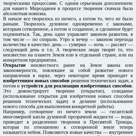
творческими процессами. С одним серьезным дополнением:
для нашего Мироздания в процессе творения сначала была
абсолютная новизна.
В начале все творилось из ничего, а потом то, чего не было
раньше. Творилось духовное одновременно с законами,
которым сотворенное, а потом и созданное, и сделанное будет
подчиняться. Так, день один управляет законом развития, в
том числе — по спирали. Утро и вечер — законом перехода
количества в качество: день — сумерки — ночь — рассвет —
следующий день и т.п. А творческие люди творят то, что
неизвестно на планете Земля или в отдельной стране, или на
конкретном предприятии.
Открытие
неизвестного ранее на Земле закона или
закономерности, повлекшее за собой развитие нового
направления в науке, через некоторое время приводит к
изобретениям новых способов
решения технических задач, а
потом и
устройств для реализации изобретенных способов
.
Это демонстрирует творение (открытие), созидание
(использование открытия для изобретения новых способов
решения технических задач) и делание (использование
нового способа для выполнения конкретной работы).
Например, сотворение из ничего земли — гигантской
многомерной капли духовной прозрачной жидкости — воды,
приводит к разделению творения и Пресвятой Троицы,
которая по отношению к сотворенной земле теперь
называется небом. Появляются новые качества — внутреннее