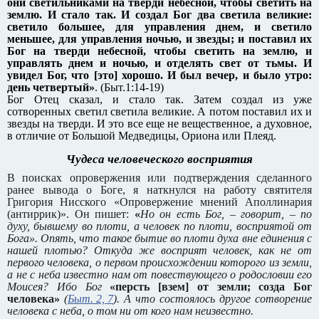
они светильниками на тверди небесной, чтобы светить на
землю. И стало так.
И создал Бог два светила великие:
светило большее, для управления днем, и светило
меньшее, для управления ночью, и звезды;
и поставил их
Бог на тверди небесной, чтобы светить на землю, и
управлять днем и ночью, и отделять свет от тьмы. И
увидел Бог, что [это] хорошо.
И был вечер, и было утро:
день четвертый»
. (Быт.1:14-19)
Бог Отец сказал, и стало так. Затем создал из уже
сотворенных светил светила великие. А потом поставил их и
звезды на тверди. И это все еще не вещественное, а духовное,
в отличие от Большой Медведицы, Ориона или Плеяд.
Чудеса человеческого восприятия
В поисках опровержения или подтверждения сделанного
ранее вывода о Боге, я наткнулся на работу святителя
Григория Нисского «Опровержение мнений Аполлинария
(антиррик)». Он пишет:
«
Но он есть Бог, – говорит, – по
духу, бывшему во плоти, а человек по плоти, восприятой от
Бога». Опять, что такое бытие во плоти духа вне единения с
нашей плотью? Откуда же восприят человек, как не от
первого человека, о первом происхождении которого из земли,
а не с неба известно нам от повествующего о родословии его
Моисея? Ибо Бог
«персть [взем] от земли; созда Бог
человека»
(
Быт. 2, 7
). А что состоялось другое сотворение
человека с неба, о том ни от кого нам неизвестно.