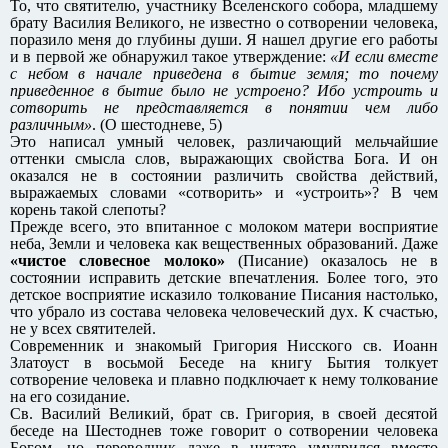
То, что святителю, участнику Вселенского собора, младшему
брату Василия Великого, не известно о сотворении человека,
поразило меня до глубины души. Я нашел другие его работы
и в первой же обнаружил такое утверждение:
«И если вместе
с небом в начале приведена в бытие земля; то почему
приведенное в бытие было не устроено? Ибо устроить и
сотворить не представляется в понятии чем либо
различным»
. (О шестодневе, 5)
Это написал умный человек, различающий мельчайшие
оттенки смысла слов, выражающих свойства Бога. И он
оказался не в состоянии различить свойства действий,
выражаемых словами «сотворить» и «устроить»? В чем
корень такой слепоты?
Прежде всего, это впитанное с молоком матери восприятие
неба, Земли и человека как вещественных образований. Даже
«чистое словесное молоко»
(Писание) оказалось не в
состоянии исправить детские впечатления. Более того, это
детское восприятие исказило толкование Писания настолько,
что убрало из состава человека человеческий дух. К счастью,
не у всех святителей.
Современник и знакомый Григория Нисского св. Иоанн
Златоуст в восьмой Беседе на книгу Бытия толкует
сотворение человека и плавно подключает к нему толкование
на его созидание.
Св. Василий Великий, брат св. Григория, в своей десятой
беседе на Шестоднев тоже говорит о сотворении человека
Богом, но переводчик даже в цитате умудрился вместо