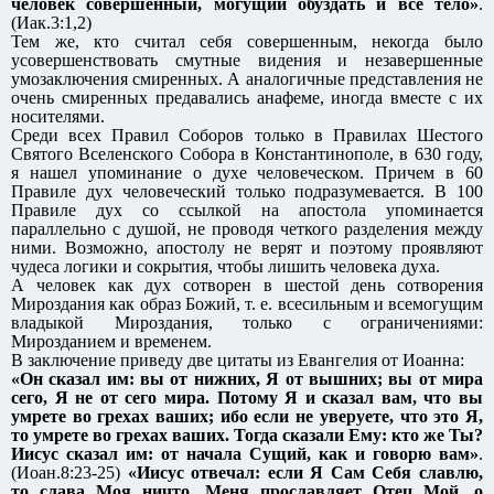
человек совершенный, могущий обуздать и все тело»
.
(Иак.3:1,2)
Тем же, кто считал себя совершенным, некогда было
усовершенствовать смутные видения и незавершенные
умозаключения смиренных. А аналогичные представления не
очень смиренных предавались анафеме, иногда вместе с их
носителями.
Среди всех Правил Соборов только в Правилах Шестого
Святого Вселенского Собора в Константинополе, в 630 году,
я нашел упоминание о духе человеческом. Причем в 60
Правиле дух человеческий только подразумевается. В 100
Правиле дух со ссылкой на апостола упоминается
параллельно с душой, не проводя четкого разделения между
ними. Возможно, апостолу не верят и поэтому проявляют
чудеса логики и сокрытия, чтобы лишить человека духа.
А человек как дух сотворен в шестой день сотворения
Мироздания как образ Божий, т. е. всесильным и всемогущим
владыкой Мироздания, только с ограничениями:
Мирозданием и временем.
В заключение приведу две цитаты из Евангелия от Иоанна:
«Он сказал им: вы от нижних, Я от вышних; вы от мира
сего, Я не от сего мира. Потому Я и сказал вам, что вы
умрете во грехах ваших; ибо если не уверуете, что это Я,
то умрете во грехах ваших. Тогда сказали Ему: кто же Ты?
Иисус сказал им: от начала Сущий, как и говорю вам»
.
(Иоан.8:23-25)
«Иисус отвечал: если Я Сам Себя славлю,
то слава Моя ничто. Меня прославляет Отец Мой, о