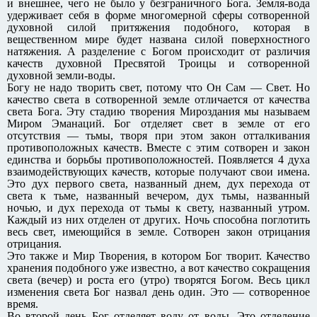
и внешнее, чего не было у безграничного Бога. Земля-вода
удерживает себя в форме многомерной сферы сотворенной
духовной силой притяжения подобного, которая в
вещественном мире будет названа силой поверхностного
натяжения. А разделение с Богом происходит от различия
качеств духовной Пресвятой Троицы и сотворенной
духовной земли-воды.
Богу не надо творить свет, потому что Он Сам — Свет. Но
качество света в сотворенной земле отличается от качества
света Бога. Эту стадию творения Мироздания мы называем
Миром Эманаций. Бог отделяет свет в земле от его
отсутствия — тьмы, творя при этом закон отталкивания
противоположных качеств. Вместе с этим сотворен и закон
единства и борьбы противоположностей. Появляется 4 духа
взаимодействующих качеств, которые получают свои имена.
Это дух первого света, названный днем, дух перехода от
света к тьме, названный вечером, дух тьмы, названный
ночью, и дух перехода от тьмы к свету, названный утром.
Каждый из них отделен от других. Ночь способна поглотить
весь свет, имеющийся в земле. Сотворен закон отрицания
отрицания.
Это также и Мир Творения, в котором Бог творит. Качество
хранения подобного уже известно, а вот качество сокращения
света (вечер) и роста его (утро) творятся Богом. Весь цикл
изменения света Бог назвал день один. Это — сотворенное
время.
Во второй день Бог отделяет воду от воды. Это отделение