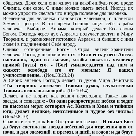
общаться. Даже если они живут на какой-нибудь горе, вроде
Олимпа, они свои. С ними можно иметь детей. Иногда их
можно упросить сделать что-нибудь полезное для человека.
Вселенная для человека становится маленькой, с планетой
Земля в центре. В это время Господь ищет себе в рабы
человека. Выбирает Аврама, который делает Его своим
Богом. Господь через дух Авраама получает доступ к Миру
Творения, и размножает потомков Авраама и бывших с ним
людей в подчиненный Себе народ.
Однако сотворенные Богом Отцом ангелы-хранители
человека Господу не подчиняются:
«Если есть у него Ангел-
наставник, один из тысячи, чтобы показать человеку
прямой [путь] его, - [Бог] умилосердится над ним и
скажет: освободи его от могилы; Я нашел
умилостивление»
. (Иов.33:23,24)
А Своих ангелов Господь делает из духов Мира Действия:
«Ты творишь ангелами Твоими духов, служителями
Твоими - огонь пылающий»
. (Пс.103:4)
Делает, а не творит, как решил переводчик. Также как и
звезды, и созвездия:
«Он один распростирает небеса и ходит
по высотам моря; сотворил Ас, Кесиль и Хима и тайники
юга; делает великое, неисследимое и чудное без числа»
!
(Иов.9:8-10)
Сравните с тем, как Бог Отец творил звезды:
«И сказал Бог:
да будут светила на тверди небесной для отделения дня от
ночи, и для знамений, и времен, и дней, и годов; и да будут