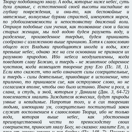
Творцу подобающую хвалу. А воды, которые ниже небес, суть
духи лукавые, с естественной своей высоты ниспадшие во
глубину повреждения, и они-то, как беспокойные и
мятежные, волнуемые бурями страстей, именуются морем,
по удобоизменяемости и непостоянству движений воли.
Отринув подобные сим учения, как толкование снов и басни
старых женщин, мы под водою будем разуметь воду, и
разделение, произведенное твердью, будем принимать
сообразно с изложенною выше причиною. Хотя к славословию
общего всех Владыки приобщаются иногда и воды, яже
превыше небес, однако же на сем основании не признаем их
разумною природою. Ибо небеса неодушевленны, когда
поведают славу Божию, и твердь - не животное одаренное
чувством, когда возвещает творение руку Его (Пс. 18, 1).
Если кто скажет, что небо означает силы созерцательные,
и твердь - силы деятельные, приводящие в исполнение, что
прилично, то принимаем cиe, как остроумное слово, но не
согласимся вполне, чтобы оно было истинно. Иначе и роса, и
слана, и студь, и зной, которым у Даниила (Дан. 3, 64-72)
повелевается хвалить Зиждителя всяческих, будут природы
умные и невидимые. Напротив того, и в сих творениях
людьми, имеющими ум, созерцательно постигнутый закон
служит восполнением к славословию Творца, ибо не только
вода, которая выше небес, как удостоенная
преимущественной чести по превосходству своих
совершенств, приносит хвалу Богу, но сказано: хвалите Его, и
яже от земли: змиеве и вся бездны (Пс. 148, 7). Посему и