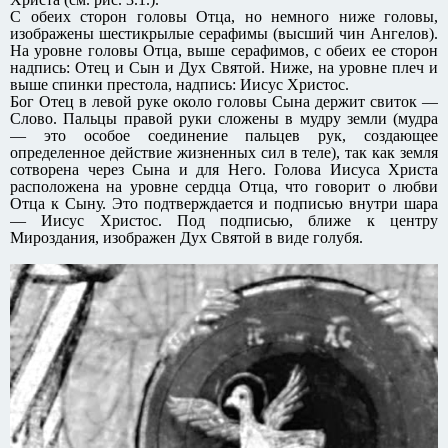
С обеих сторон головы Отца, но немного ниже головы,
изображены шестикрылые серафимы (высший чин Ангелов).
На уровне головы Отца, выше серафимов, с обеих ее сторон
надпись: Отец и Сын и Дух Святой. Ниже, на уровне плеч и
выше спинки престола, надпись: Иисус Христос.
Бог Отец в левой руке около головы Сына держит свиток —
Слово. Пальцы правой руки сложены в мудру земли (мудра
— это особое соединение пальцев рук, создающее
определенное действие жизненных сил в теле), так как земля
сотворена через Сына и для Него. Голова Иисуса Христа
расположена на уровне сердца Отца, что говорит о любви
Отца к Сыну. Это подтверждается и подписью внутри шара
— Иисус Христос. Под подписью, ближе к центру
Мироздания, изображен Дух Святой в виде голубя.