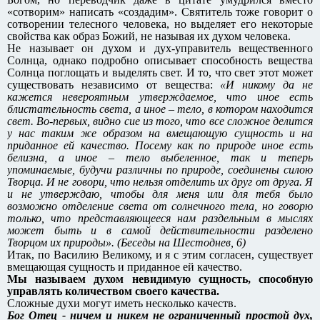
«сотворим» написать «создадим». Святитель тоже говорит о
сотворении телесного человека, но выделяет его некоторые
свойства как образ Божий, не называя их духом человека.
Не называет он духом и дух-управитель вещественного
Солнца, однако подробно описывает способность вещества
Солнца поглощать и выделять свет. И то, что свет этот может
существовать независимо от вещества:
«И никому да не
кажется невероятным утверждаемое, что иное есть
блистательность света, а иное – тело, в котором находится
свет. Во-первых, видно сие из того, что все сложное делится
у нас таким же образом на вмещающую сущность и на
приданное ей качество. Посему как по природе иное есть
белизна, а иное – тело выбеленное, так и теперь
упоминаемые, будучи различны по природе, соединены силою
Творца. И не говори, что нельзя отделить их друг от друга. Я
и не утверждаю, чтобы для меня или для тебя было
возможно отделение света от солнечного тела, но говорю
только, что представляющееся нам раздельным в мыслях
может быть и в самой действительности разделено
Творцом их природы». (Беседы на Шестоднев, 6)
Итак, по Василию Великому, и я с этим согласен, существует
вмещающая сущность и приданное ей качество.
Мы называем духом невидимую сущность, способную
управлять количеством своего качества.
Сложные духи могут иметь несколько качеств.
Бог Отец - ничем и никем не ограниченный простой дух,