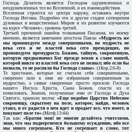
Господь Делатель является Господом одушевленных и
неодушевленных тел во Вселенной, и их взаимодействия.
Вселенная строится из центра наружу, оставаясь внутри
Господа Иеговы. Подробно эти и другие стадии сотворения
духовных и вещественных Миров и их развитие изучаются
на курсе «Человек», уровень третий.
Третьей причиной ошибок толкования Писания, по моему
мнению, является замечание апостола Павла:
«Мудрость же
мы проповедуем между совершенными, но мудрость не
века сего и не властей века сего преходящих, но
проповедуем премудрость Божию, тайную, сокровенную,
которую предназначил Бог прежде веков к славе нашей,
которой никто из властей века сего не познал; ибо если бы
познали, то не распяли бы Господа славы»
. (1Кор.2:6-8)
Те христиане, которые не считали себя совершенными,
смиренно шли к ими же избранным совершенным за
мудростью, а самые смиренные просто просили Господа
нашего Иисуса Христа, Сына Божия, спасти их и
помиловать. Знания, полученные ими от Господа и Духа
Святого, хранили молча:
«Еще подобно Царство Небесное
сокровищу, скрытому на поле, которое, найдя, человек
утаил, и от радости о нем идет и продает все, что имеет, и
покупает поле то»
.(Матф.13:44)
Так как:
«Братия мои! не многие делайтесь учителями,
зная, что мы подвергнемся большему осуждению, ибо все
мы много согрешаем. Кто не согрешает в слове, тот