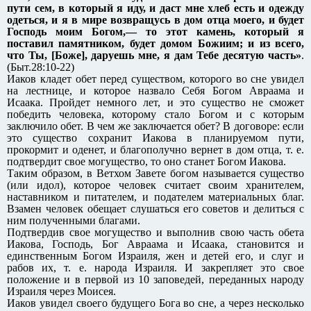
пути сем, в который я иду, и даст мне хлеб есть и одежду
одеться, и я в мире возвращусь в дом отца моего, и будет
Господь моим Богом,— то этот камень, который я
поставил памятником, будет домом Божиим; и из всего,
что Ты, [Боже], даруешь мне, я дам Тебе десятую часть»
.
(Быт.28:10-22)
Иаков кладет обет перед существом, которого во сне увидел
на лестнице, и которое назвало Себя Богом Авраама и
Исаака. Пройдет немного лет, и это существо не сможет
победить человека, которому стало Богом и с которым
заключило обет. В чем же заключается обет? В договоре: если
это существо сохранит Иакова в планируемом пути,
прокормит и оденет, и благополучно вернет в дом отца, т. е.
подтвердит свое могущество, то оно станет Богом Иакова.
Таким образом, в Ветхом Завете богом называется существо
(или идол), которое человек считает своим хранителем,
наставником и питателем, и подателем материальных благ.
Взамен человек обещает слушаться его советов и делиться с
ним полученными благами.
Подтвердив свое могущество и выполнив свою часть обета
Иакова, Господь, Бог Авраама и Исаака, становится и
единственным Богом Израиля, жен и детей его, и слуг и
рабов их, т. е. народа Израиля. И закрепляет это свое
положение и в первой из 10 заповедей, переданных народу
Израиля через Моисея.
Иаков увидел своего будущего Бога во сне, а через несколько