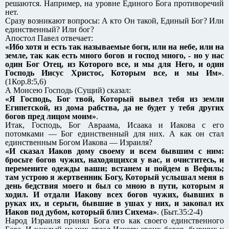
решаются. Например, на уровне Единого Бога противоречий
нет.
Сразу возникают вопросы: А кто Он такой, Единый Бог? Или
единственный? Или бог?
Апостол Павел отвечает:
«Ибо хотя и есть так называемые боги, или на небе, или на
земле, так как есть много богов и господ много, - но у нас
один Бог Отец, из Которого все, и мы для Него, и один
Господь Иисус Христос, Которым все, и мы Им»
.
(1Кор.8:5,6)
А Моисею Господь (Сущий) сказал:
«Я Господь, Бог твой, Который вывел тебя из земли
Египетской, из дома рабства, да не будет у тебя других
богов пред лицом моим»
.
Итак, Господь, Бог Авраама, Исаака и Иакова с его
потомками — Бог единственный для них. А как он стал
единственным Богом Иакова — Израиля?
«И сказал Иаков дому своему и всем бывшим с ним:
бросьте богов чужих, находящихся у вас, и очиститесь, и
перемените одежды ваши; встанем и пойдем в Вефиль;
там устрою я жертвенник Богу, Который услышал меня в
день бедствия моего и был со мною в пути, которым я
ходил. И отдали Иакову всех богов чужих, бывших в
руках их, и серьги, бывшие в ушах у них, и закопал их
Иаков под дубом, который близ Сихема»
. (Быт.35:2-4)
Народ Израиля принял Бога его как своего единственного