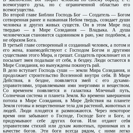
всемогущего духа, но с ограниченной областью его
всемогущества.
Во второй главе Библии Господь Бог — Создатель — Богом
сотворенная ранее и названная Небом твердь, созидает души
человека и других живых существ. Он в этом Мире под
твердью — в Мире Созидания — Владыка. А душа
человеческая становится садовником в раю, уже подобием, а
не образом Бога.
В третьей главе сотворенный и созданный человек, а потом и
его жена, взаимодействуют с Господом Богом и другими
существами этого Мира, и грешат. Создатель проклинает их и
посылает змея подальше от себя, в бездну. Люди остаются в
Мире Созидания, но вынуждены покинуть рай.
В дело вступает Господь суши — земли Мира Созидания, и
продолжает строительство Вселенной внутри себя. В Мире
Действия, в бездне, появляется змей с его духами-
управителями, управляемыми ими энергиями и веществом.
Со временем появляется и галактика Млечный путь,
Солнечная система и планета Земля. Ко времени завершения
потопа в Мире Созидания, в Мире Действия на планете
Земля готовы и вещественные тела для растений, животных и
людей. Люди плодятся и размножаются. Через некоторое
время они забывают о Господе, Господе Боге и Боге, и
придумывают себе других богов. Или отдают себя
управителям стихий или духам животных, принимая их в
качестве богов. Эти боги всегда рядом, с ними легко