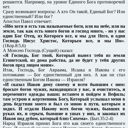
решаются. Например, на уровне Единого Бога противоречий
нет.
Сразу возникают вопросы: А кто Он такой, Единый Бог? Или
единственный? Или бог?
Апостол Павел отвечает:
«Ибо хотя и есть так называемые боги, или на небе, или на
земле, так как есть много богов и господ много, - но у нас
один Бог Отец, из Которого все, и мы для Него, и один
Господь Иисус Христос, Которым все, и мы Им»
.
(1Кор.8:5,6)
А Моисею Господь (Сущий) сказал:
«Я Господь, Бог твой, Который вывел тебя из земли
Египетской, из дома рабства, да не будет у тебя других
богов пред лицом моим»
.
Итак, Господь, Бог Авраама, Исаака и Иакова с его
потомками — Бог единственный для них. А как он стал
единственным Богом Иакова — Израиля?
«И сказал Иаков дому своему и всем бывшим с ним:
бросьте богов чужих, находящихся у вас, и очиститесь, и
перемените одежды ваши; встанем и пойдем в Вефиль;
там устрою я жертвенник Богу, Который услышал меня в
день бедствия моего и был со мною в пути, которым я
ходил. И отдали Иакову всех богов чужих, бывших в
руках их, и серьги, бывшие в ушах у них, и закопал их
Иаков под дубом, который близ Сихема»
. (Быт.35:2-4)
Народ Израиля принял Бога его как своего единственного