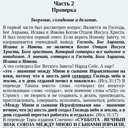
Часть 2
Проверка
Творение, созидание и делание.
В первой части был рассмотрен вопрос: Является ли Господь,
Бог Авраама, Исаака и Иакова Богом Отцом Иисуса Христа.
И был получен первый ответ. Если верить Новому Завету, то
напрашивается очевидный вывод:
Господь, Бог Авраама,
Исаака и Иакова, не является Богом Отцом Иисуса
Христа, Бога христиан, Который сотворил все видимое и
невидимое. А значит, сотворил и Господа, Бога Авраама,
Исаака и Иакова.
А что сотворил Бог Ветхого Завета? Народ Себе. А еще?
«это - знамение между Мною и сынами Израилевыми на
веки, потому что в шесть дней
сотворил
Господь небо и
землю, а в день седьмой почил и покоился»
. (Исх.31:17) В
переводе Танаха вместо слова «сотворил (из ничего)»
использовано слово «создал», хотя значение слова
«
עשׂה‎» по
Стронгу - не творить и не создавать, а делать, производить,
приготавливать, совершать, исполнять, заниматься, работать:
«Между Мною и сынами Исраэйлевыми она - знамение
вечное, что (в) шесть дней создал Господь небо и землю, а в
день седьмой перестал работать и отдыхал»
. (Исх.31:17)
В переводе Торы издания Сончино:
«СУББОТА - ВЕЧНЫЙ
ЗНАК СОЮЗА МЕЖДУ МНОЮ И СЫНАМИ ИЗРАИЛЯ,