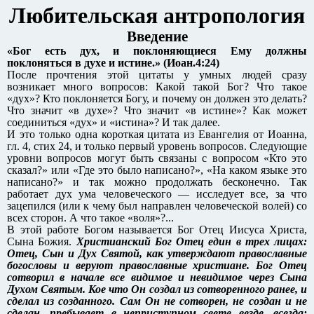
Любительская антропология
Введение
«Бог есть дух, и поклоняющиеся Ему должны
поклоняться в духе и истине.» (Иоан.4:24)
После прочтения этой цитаты у умных людей сразу
возникает много вопросов: Какой такой Бог? Что такое
«дух»? Кто поклоняется Богу, и почему он должен это делать?
Что значит «в духе»? Что значит «в истине»? Как может
соединиться «дух» и «истина»? И так далее.
И это только одна короткая цитата из Евангелия от Иоанна,
гл. 4, стих 24, и только первый уровень вопросов. Следующие
уровни вопросов могут быть связаны с вопросом «Кто это
сказал?» или «Где это было написано?», «На каком языке это
написано?» и так можно продолжать бесконечно. Так
работает дух ума человеческого — исследует все, за что
зацепился (или к чему был направлен человеческой волей) со
всех сторон. А что такое «воля»?...
В этой работе Богом называется Бог Отец Иисуса Христа,
Сына Божия.
Христианский Бог Отец един в трех лицах:
Отец, Сын и Дух Святой, как утверждают православные
богословы и веруют православные христиане. Бог Отец
сотворил в начале все видимое и невидимое через Сына
Духом Святым. Кое что Он создал из сотворенного ранее, и
сделал из созданного. Сам Он не сотворен, не создан и не
сделан, пребывает в неприступном свете везде, всегда: