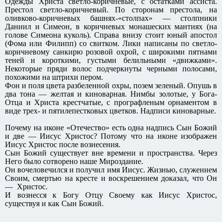
Одежды Христа светло-коричневые, с остатками ассиста.
Престол светло-коричневый. По сторонам престола, на
оливково-коричневых башнях-«столпах» — столпники
Даниил и Симеон, в коричневых монашеских мантиях (на
голове Симеона куколь). Справа внизу стоит юный апостол
(Фома или Филипп) со свитком. Лики написаны по светло-
коричневому санкирю розовой охрой, с широкими пятнами
теней и короткими, густыми белильными «движками».
Некоторые пряди волос подчеркнуты черными полосами,
похожими на штрихи пером.
Фон и поля цвета разбеленной охры, позем зеленый. Опушь в
два тона — желтая и киноварная. Нимбы золотые, у Бога-
Отца и Христа крестчатые, с прографленым орнаментом в
виде трех- и пятилепестковых цветков. Надписи киноварные.
Почему на иконе «Отечество» есть одна надпись Сын Божий
и две — Иисус Христос? Потому что на иконе изображен
Иисус Христос после вознесения.
Сын Божий существует вне времени и пространства. Через
Него было сотворено наше Мироздание.
Он вочеловечился и получил имя Иисус. Жизнью, служением
Своим, смертью на кресте и воскрешением доказал, что Он
— Христос.
И вознесся к Богу Отцу Своему как Иисус Христос,
существуя и как Сын Божий.