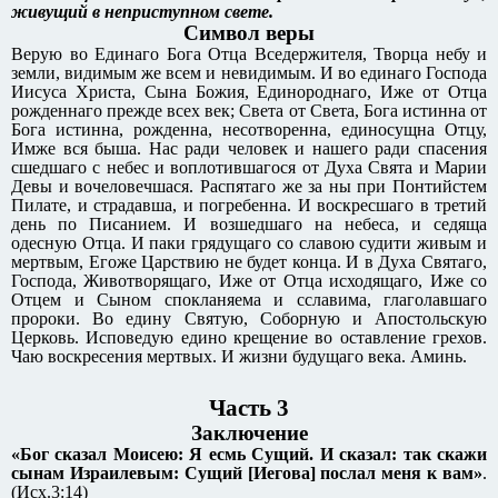
живущий в неприступном свете.
Символ веры
Верую во Единаго Бога Отца Вседержителя, Творца небу и
земли, видимым же всем и невидимым. И во единаго Господа
Иисуса Христа, Сына Божия, Единороднаго, Иже от Отца
рожденнаго прежде всех век; Света от Света, Бога истинна от
Бога истинна, рожденна, несотворенна, единосущна Отцу,
Имже вся быша. Нас ради человек и нашего ради спасения
сшедшаго с небес и воплотившагося от Духа Свята и Марии
Девы и вочеловечшася. Распятаго же за ны при Понтийстем
Пилате, и страдавша, и погребенна. И воскресшаго в третий
день по Писанием. И возшедшаго на небеса, и седяща
одесную Отца. И паки грядущаго со славою судити живым и
мертвым, Егоже Царствию не будет конца. И в Духа Святаго,
Господа, Животворящаго, Иже от Отца исходящаго, Иже со
Отцем и Сыном спокланяема и сславима, глаголавшаго
пророки. Во едину Святую, Соборную и Апостольскую
Церковь. Исповедую едино крещение во оставление грехов.
Чаю воскресения мертвых. И жизни будущаго века. Аминь.
Часть 3
Заключение
«Бог сказал Моисею: Я есмь Сущий. И сказал: так скажи
сынам Израилевым: Сущий [Иегова] послал меня к вам»
.
(Исх.3:14)