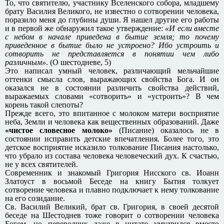
То, что святителю, участнику Вселенского собора, младшему
брату Василия Великого, не известно о сотворении человека,
поразило меня до глубины души. Я нашел другие его работы
и в первой же обнаружил такое утверждение:
«И если вместе
с небом в начале приведена в бытие земля; то почему
приведенное в бытие было не устроено? Ибо устроить и
сотворить не представляется в понятии чем либо
различным»
. (О шестодневе, 5)
Это написал умный человек, различающий мельчайшие
оттенки смысла слов, выражающих свойства Бога. И он
оказался не в состоянии различить свойства действий,
выражаемых словами «сотворить» и «устроить»? В чем
корень такой слепоты?
Прежде всего, это впитанное с молоком матери восприятие
неба, Земли и человека как вещественных образований. Даже
«чистое словесное молоко»
(Писание) оказалось не в
состоянии исправить детские впечатления. Более того, это
детское восприятие исказило толкование Писания настолько,
что убрало из состава человека человеческий дух. К счастью,
не у всех святителей.
Современник и знакомый Григория Нисского св. Иоанн
Златоуст в восьмой Беседе на книгу Бытия толкует
сотворение человека и плавно подключает к нему толкование
на его созидание.
Св. Василий Великий, брат св. Григория, в своей десятой
беседе на Шестоднев тоже говорит о сотворении человека
Богом, но переводчик даже в цитате умудрился вместо