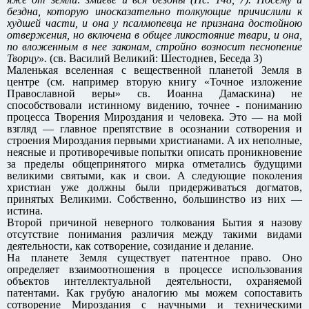
бездна, которую иносказательно толкующие причислили к
худшей части, и она у псалмопевца не признана достойною
отвержения, но включена в общее ликостояние твари, и она,
по вложенным в нее законам, стройно возносит песнопение
Творцу».
(св. Василий Великий: Шестоднев, Беседа 3)
Маленькая вселенная с вещественной планетой Земля в
центре (см. например вторую книгу «Точное изложение
Православной веры» св. Иоанна Дамаскина) не
способствовали истинному видению, точнее - пониманию
процесса Творения Мироздания и человека. Это — на мой
взгляд — главное препятствие в осознании сотворения и
строения Мироздания первыми христианами. А их неполные,
неясные и противоречивые попытки описать проникновение
за пределы общепринятого мирка отметались будущими
великими святыми, как и свои. А следующие поколения
христиан уже должны были придерживаться догматов,
принятых Великими. Собственно, большинство из них —
истина.
Второй причиной неверного толкования Бытия я назову
отсутствие понимания различия между такими видами
деятельности, как сотворение, созидание и делание.
На планете Земля существует патентное право. Оно
определяет взаимоотношения в процессе использования
объектов интеллектуальной деятельности, охраняемой
патентами. Как грубую аналогию мы можем сопоставить
сотворение Мироздания с научными и техническими