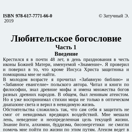
ISBN 978-617-7771-66-0
© Затучный Э.
2019
Любительское богословие
Часть 1
Введение
Крестился я в почти 48 лет, в день празднования в честь
иконы Божией Матери, именуемой «Знамение». Я проверил
и поверил в то, что кроме Иисуса Христа защитника и
помощника мне не найти.
В молодом возрасте я прочитал «Забавную библию» и
«Забавное евангелие» польского автора. Читал и книги по
философии, знал древние мифы и имена множества богов
разных древних народов. В общем, был ленивым атеистом.
Но я уже воспринимал стихии мира не только в оптическом
диапазоне света и верил в невидимую жизнь.
Обстоятельства сложились так, что сам себя я защитить не
смог от невидимых вредящих воздействий. Мне мешали
лень, неведение и неопределенная цель текущей жизни.
Знание йоги, алхимии, буддизма, биоэнергетики не смогли
помочь мне пойти по жизни по этим путям. Атеизм ведет в