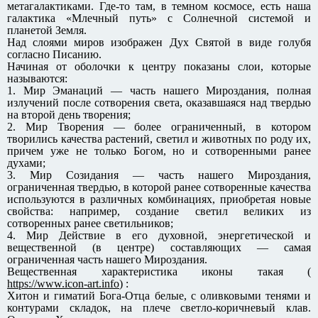
метагалактиками. Где-то там, в темном космосе, есть наша
галактика «Млечный путь» с Солнечной системой и
планетой Земля.
Над слоями миров изображен Дух Святой в виде голубя
согласно Писанию.
Начиная от оболочки к центру показаны слои, которые
называются:
1. Мир Эманаций — часть нашего Мироздания, полная
излучений после сотворения света, оказавшаяся над твердью
на второй день творения;
2. Мир Творения — более ограниченный, в котором
творились качества растений, светил и животных по роду их,
причем уже не только Богом, но и сотворенными ранее
духами;
3. Мир Созидания — часть нашего Мироздания,
ограниченная твердью, в которой ранее сотворенные качества
используются в различных комбинациях, приобретая новые
свойства: например, создание светил великих из
сотворенных ранее светильников;
4. Мир Действие в его духовной, энергетической и
вещественной (в центре) составляющих — самая
ограниченная часть нашего Мироздания.
Вещественная характеристика иконы такая (
https://www.icon-art.info
) :
Хитон и гиматий Бога-Отца белые, с оливковыми тенями и
контурами складок, на плече светло-коричневый клав.