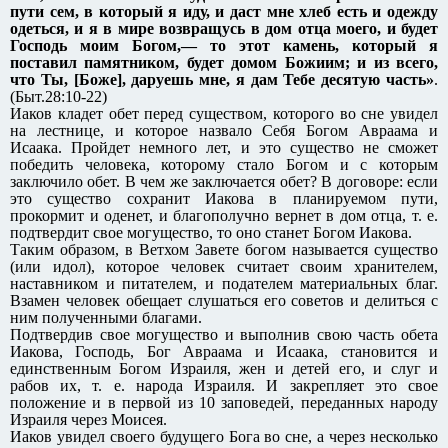
пути сем, в который я иду, и даст мне хлеб есть и одежду
одеться, и я в мире возвращусь в дом отца моего, и будет
Господь моим Богом,— то этот камень, который я
поставил памятником, будет домом Божиим; и из всего,
что Ты, [Боже], даруешь мне, я дам Тебе десятую часть»
.
(Быт.28:10-22)
Иаков кладет обет перед существом, которого во сне увидел
на лестнице, и которое назвало Себя Богом Авраама и
Исаака. Пройдет немного лет, и это существо не сможет
победить человека, которому стало Богом и с которым
заключило обет. В чем же заключается обет? В договоре: если
это существо сохранит Иакова в планируемом пути,
прокормит и оденет, и благополучно вернет в дом отца, т. е.
подтвердит свое могущество, то оно станет Богом Иакова.
Таким образом, в Ветхом Завете богом называется существо
(или идол), которое человек считает своим хранителем,
наставником и питателем, и подателем материальных благ.
Взамен человек обещает слушаться его советов и делиться с
ним полученными благами.
Подтвердив свое могущество и выполнив свою часть обета
Иакова, Господь, Бог Авраама и Исаака, становится и
единственным Богом Израиля, жен и детей его, и слуг и
рабов их, т. е. народа Израиля. И закрепляет это свое
положение и в первой из 10 заповедей, переданных народу
Израиля через Моисея.
Иаков увидел своего будущего Бога во сне, а через несколько