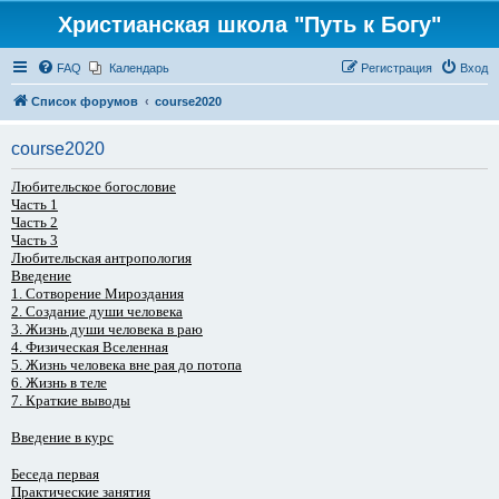
Христианская школа "Путь к Богу"
FAQ
Календарь
Регистрация
Вход
Список форумов
course2020
course2020
Любительское богословие
Часть 1
Часть 2
Часть 3
Любительская антропология
Введение
1. Сотворение Мироздания
2. Создание души человека
3. Жизнь души человека в раю
4. Физическая Вселенная
5. Жизнь человека вне рая до потопа
6. Жизнь в теле
7. Краткие выводы
Введение в курс
Беседа первая
Практические занятия