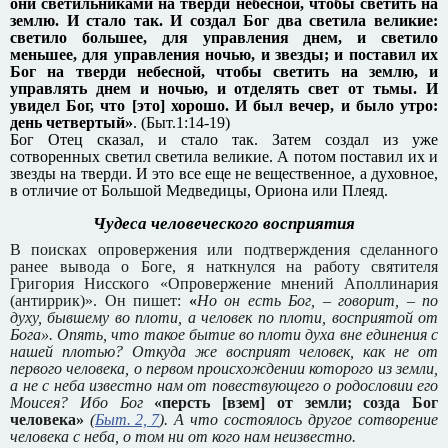
они светильниками на тверди небесной, чтобы светить на
землю. И стало так.
И создал Бог два светила великие:
светило большее, для управления днем, и светило
меньшее, для управления ночью, и звезды;
и поставил их
Бог на тверди небесной, чтобы светить на землю, и
управлять днем и ночью, и отделять свет от тьмы. И
увидел Бог, что [это] хорошо.
И был вечер, и было утро:
день четвертый»
. (Быт.1:14-19)
Бог Отец сказал, и стало так. Затем создал из уже
сотворенных светил светила великие. А потом поставил их и
звезды на тверди. И это все еще не вещественное, а духовное,
в отличие от Большой Медведицы, Ориона или Плеяд.
Чудеса человеческого восприятия
В поисках опровержения или подтверждения сделанного
ранее вывода о Боге, я наткнулся на работу святителя
Григория Нисского «Опровержение мнений Аполлинария
(антиррик)». Он пишет:
«
Но он есть Бог, – говорит, – по
духу, бывшему во плоти, а человек по плоти, восприятой от
Бога». Опять, что такое бытие во плоти духа вне единения с
нашей плотью? Откуда же восприят человек, как не от
первого человека, о первом происхождении которого из земли,
а не с неба известно нам от повествующего о родословии его
Моисея? Ибо Бог
«персть [взем] от земли; созда Бог
человека»
(
Быт. 2, 7
). А что состоялось другое сотворение
человека с неба, о том ни от кого нам неизвестно.