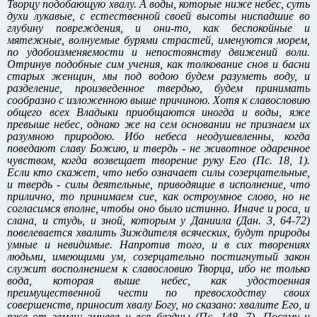
Творцу подобающую хвалу. А воды, которые ниже небес, суть
духи лукавые, с естественной своей высоты ниспадшие во
глубину повреждения, и они-то, как беспокойные и
мятежные, волнуемые бурями страстей, именуются морем,
по удобоизменяемости и непостоянству движений воли.
Отринув подобные сим учения, как толкование снов и басни
старых женщин, мы под водою будем разуметь воду, и
разделение, произведенное твердью, будем принимать
сообразно с изложенною выше причиною. Хотя к славословию
общего всех Владыки приобщаются иногда и воды, яже
превыше небес, однако же на сем основании не признаем их
разумною природою. Ибо небеса неодушевленны, когда
поведают славу Божию, и твердь - не животное одаренное
чувством, когда возвещает творение руку Его (Пс. 18, 1).
Если кто скажет, что небо означает силы созерцательные,
и твердь - силы деятельные, приводящие в исполнение, что
прилично, то принимаем cиe, как остроумное слово, но не
согласимся вполне, чтобы оно было истинно. Иначе и роса, и
слана, и студь, и зной, которым у Даниила (Дан. 3, 64-72)
повелевается хвалить Зиждителя всяческих, будут природы
умные и невидимые. Напротив того, и в сих творениях
людьми, имеющими ум, созерцательно постигнутый закон
служит восполнением к славословию Творца, ибо не только
вода, которая выше небес, как удостоенная
преимущественной чести по превосходству своих
совершенств, приносит хвалу Богу, но сказано: хвалите Его, и
яже от земли: змиеве и вся бездны (Пс. 148, 7). Посему и