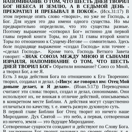
НАПОМИНАНИЕ О ТОМ, ЧТО ШЕСТЬ ДНЕЙ ТВОРИЛ
БОГ НЕБЕСА И ЗЕМЛЮ, А В СЕДЬМОЙ ДЕНЬ -
ПРЕКРАТИЛ И ПРЕБЫВАЛ В ПОКОЕ»
. (Исх.31:17) В
этом переводе опять слово «творил», но уже не Господь, а
Бог. Для иудея это два имени одного существа. Но мы
предварительно определили, что это существа разные.
Поэтому выражение «сотворил Бог» истинно для первой
главы первой книги Торы, но для 31 главы второй книги
Торы по отношению к Сущему-Иегове — сомнительно. Здесь
боле подходяще выражение «создал Господь» или точнее -
«сделал Господь». Кроме того, Господь Ветхого Завета
говорит: «
ЗНАК СОЮЗА МЕЖДУ МНОЮ И СЫНАМИ
ИЗРАИЛЯ, НАПОМИНАНИЕ О ТОМ, ЧТО ШЕСТЬ
ДНЕЙ ТВОРИЛ БОГ»
Обратили внимание? Союз со Мной,
а творил Бог, а не Я.
Есть 3 вида действия Бога по отношению к Его Творению:
творил, создавал и делал. (
«Иисус же говорил им: Отец Мой
доныне делает, и Я делаю»
. (Иоан.5:17)) Переводчики
считают эти слова: творил, создал и делал, синонимами. Они
используют их, не вникая в отличие действий, описываемых
в конкретном месте Библии. А действия могут существенно
отличаться по качеству, т. е. иметь разную духовную суть.
В первой главе Библии Бог Отец творит из ничего наше
Мироздание. Дух Святой — это небо, а первая, сотворенная
из ничего, земля — это будущее Мироздание.
Сотворенные сущности созидают и действуют по Слову Бога.
В заключение Бог творит человека по своему образу, т. е.