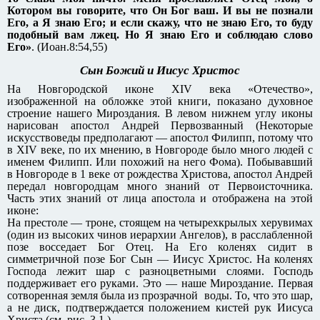
Котором вы говорите, что Он Бог ваш. И вы не познали
Его, а Я знаю Его; и если скажу, что не знаю Его, то буду
подобный вам лжец. Но Я знаю Его и соблюдаю слово
Его»
. (Иоан.8:54,55)
Сын Божий и Иисус Христос
На Новгородской иконе XIV века «Отечество»,
изображенной на обложке этой книги, показано духовное
строение нашего Мироздания. В левом нижнем углу иконы
нарисован апостол Андрей Первозванный (Некоторые
искусствоведы предполагают — апостол Филипп, потому что
в XIV веке, по их мнению, в Новгороде было много людей с
именем Филипп. Или похожий на него Фома). Побывавший
в Новгороде в 1 веке от рождества Христова, апостол Андрей
передал новгородцам много знаний от Первоисточника.
Часть этих знаний от лица апостола и отображена на этой
иконе:
На престоле — троне, стоящем на четырехкрылых херувимах
(один из высоких чинов иерархии Ангелов), в расслабленной
позе восседает Бог Отец. На Его коленях сидит в
симметричной позе Бог Сын — Иисус Христос. На коленях
Господа лежит шар с разноцветными слоями. Господь
поддерживает его руками. Это — наше Мироздание. Первая
сотворенная земля была из прозрачной воды. То, что это шар,
а не диск, подтверждается положением кистей рук Иисуса
Христа (см. рис. 3.1.).