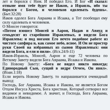
лет и боролся с Ним. И победил Его. И Бог
«И сказал:
отныне имя тебе будет не Иаков, а Израиль, ибо ты
боролся с Богом, и человеков одолевать будешь»
.
(Быт.32:28)
Иаков одолел Бога Авраама и Исаака, а Тот пообещал ему
силу одолевать и человеков.
О Моисее говорится:
«Потом взошел Моисей и Аарон, Надав и Авиуд и
семьдесят из старейшин Израилевых, и видели Бога
Израилева; и под ногами Его нечто подобное работе из
чистого сапфира и, как самое небо, ясное. И Он не простер
руки Своей на избранных из сынов Израилевых: они
видели Бога, и ели и пили»
. (Исх.24:9-11)
Иаков-Израиль, Моисей, Аарон и еще 72 человека по
Ветхому Завету видели Бога Авраама, Исаака и Иакова.
По Новому Завету:
«Бога не видел никто никогда;
Единородный Сын, сущий в недре Отчем, Он явил»
.
(Иоан.1:18)
Если верить Новому Завету, то напрашивается очевидный
вывод:
Господь, Бог Авраама, Исаака и Иакова, не является Богом
Отцом Иисуса Христа, Бога христиан, Который сотворил все
видимое и невидимое. А значит, и Господа, Бога Авраама,
Исаака и Иакова.