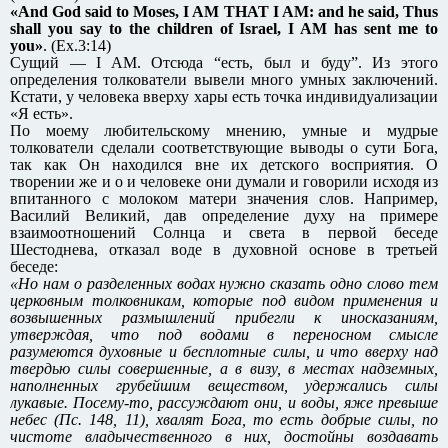
«And God said to Moses, I AM THAT I AM: and he said, Thus
shall you say to the children of Israel, I AM has sent me to
you»
. (Ex.3:14)
Сущий — I AM. Отсюда “есть, был и буду”. Из этого
определения толкователи вывели много умных заключений.
Кстати, у человека вверху хары есть точка индивидуализации
«Я есть».
По моему любительскому мнению, умные и мудрые
толкователи сделали соответствующие выводы о сути Бога,
так как Он находился вне их детского восприятия. О
творении же и о и человеке они думали и говорили исходя из
впитанного с молоком матери значения слов. Например,
Василий Великий, дав определение духу на примере
взаимоотношений Солнца и света в первой беседе
Шестоднева, отказал воде в духовной основе в третьей
беседе:
«Но нам о разделенных водах нужно сказать одно слово тем
церковным толковникам, которые под видом применения и
возвышенных размышлений прибегли к иносказаниям,
утверждая, что под водами в переносном смысле
разумеются духовные и бесплотные силы, и что вверху над
твердью силы совершенные, а в визу, в местах надземных,
наполненных грубейшим веществом, удержались силы
лукавые. Посему-то, рассуждают они, и воды, яже превыше
небес (Пс. 148, 11), хвалят Бога, то есть добрые силы, по
чистоте владычественного в них, достойны воздавать