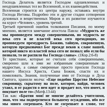
Господь Делатель является Господом одушевленных и
неодушевленных тел во Вселенной, и их взаимодействия.
Вселенная строится из центра наружу, оставаясь внутри
Господа Иеговы. Подробно эти и другие стадии сотворения
духовных и вещественных Миров и их развитие изучаются
на курсе «Человек», уровень третий.
Третьей причиной ошибок толкования Писания, по моему
мнению, является замечание апостола Павла:
«Мудрость же
мы проповедуем между совершенными, но мудрость не
века сего и не властей века сего преходящих, но
проповедуем премудрость Божию, тайную, сокровенную,
которую предназначил Бог прежде веков к славе нашей,
которой никто из властей века сего не познал; ибо если бы
познали, то не распяли бы Господа славы»
. (1Кор.2:6-8)
Те христиане, которые не считали себя совершенными,
смиренно шли к ими же избранным совершенным за
мудростью, а самые смиренные просто просили Господа
нашего Иисуса Христа, Сына Божия, спасти их и
помиловать. Знания, полученные ими от Господа и Духа
Святого, хранили молча:
«Еще подобно Царство Небесное
сокровищу, скрытому на поле, которое, найдя, человек
утаил, и от радости о нем идет и продает все, что имеет, и
покупает поле то»
.(Матф.13:44)
Так как:
«Братия мои! не многие делайтесь учителями,
зная, что мы подвергнемся большему осуждению, ибо все
мы много согрешаем. Кто не согрешает в слове, тот