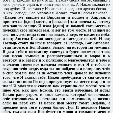
Бога. И каждый из них отдал Иакову своих богов, бывших у
него ранее, и серьги, и очистился от них. А Иаков закопал их
под дубом. И не стало у Израиля и народа его других богов.
А как Господь, Бог Авраама и Исаака, стал и Богом Иакова?
«Иаков же вышел из Вирсавии и пошел в Харран, и
пришел на [одно] место, и [остался] там ночевать, потому
что зашло солнце. И взял [один] из камней того места, и
положил себе изголовьем, и лег на том месте. И увидел во
сне: вот, лестница стоит на земле, а верх ее касается неба;
и вот, Ангелы Божии восходят и нисходят по ней. И вот,
Господь стоит на ней и говорит: Я Господь, Бог Авраама,
отца твоего, и Бог Исаака. Землю, на которой ты лежишь,
Я дам тебе и потомству твоему; и будет потомство твое,
как песок земной; и распространишься к морю и к
востоку, и к северу и к полудню; и благословятся в тебе и
в семени твоем все племена земные; и вот Я с тобою, и
сохраню тебя везде, куда ты ни пойдешь; и возвращу тебя
в сию землю, ибо Я не оставлю тебя, доколе не исполню
того, что Я сказал тебе. Иаков пробудился от сна своего и
сказал: истинно Господь присутствует на месте сем; а я не
знал! И убоялся и сказал: как страшно сие место! это не
иное что, как дом Божий, это врата небесные. И встал
Иаков рано утром, и взял камень, который он положил
себе изголовьем, и поставил его памятником, и возлил
елей на верх его. И нарек имя месту тому: Вефиль, а
прежнее имя того города было: Луз. И положил Иаков
обет, сказав: если Бог будет со мною и сохранит меня в