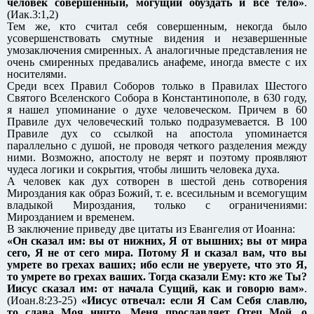
человек совершенный, могущий обуздать и все тело»
.
(Иак.3:1,2)
Тем же, кто считал себя совершенным, некогда было
усовершенствовать смутные видения и незавершенные
умозаключения смиренных. А аналогичные представления не
очень смиренных предавались анафеме, иногда вместе с их
носителями.
Среди всех Правил Соборов только в Правилах Шестого
Святого Вселенского Собора в Константинополе, в 630 году,
я нашел упоминание о духе человеческом. Причем в 60
Правиле дух человеческий только подразумевается. В 100
Правиле дух со ссылкой на апостола упоминается
параллельно с душой, не проводя четкого разделения между
ними. Возможно, апостолу не верят и поэтому проявляют
чудеса логики и сокрытия, чтобы лишить человека духа.
А человек как дух сотворен в шестой день сотворения
Мироздания как образ Божий, т. е. всесильным и всемогущим
владыкой Мироздания, только с ограничениями:
Мирозданием и временем.
В заключение приведу две цитаты из Евангелия от Иоанна:
«Он сказал им: вы от нижних, Я от вышних; вы от мира
сего, Я не от сего мира. Потому Я и сказал вам, что вы
умрете во грехах ваших; ибо если не уверуете, что это Я,
то умрете во грехах ваших. Тогда сказали Ему: кто же Ты?
Иисус сказал им: от начала Сущий, как и говорю вам»
.
(Иоан.8:23-25)
«Иисус отвечал: если Я Сам Себя славлю,
то слава Моя ничто. Меня прославляет Отец Мой, о