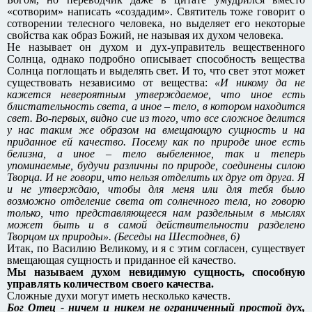
«сотворим» написать «создадим». Святитель тоже говорит о
сотворении телесного человека, но выделяет его некоторые
свойства как образ Божий, не называя их духом человека.
Не называет он духом и дух-управитель вещественного
Солнца, однако подробно описывает способность вещества
Солнца поглощать и выделять свет. И то, что свет этот может
существовать независимо от вещества:
«И никому да не
кажется невероятным утверждаемое, что иное есть
блистательность света, а иное – тело, в котором находится
свет. Во-первых, видно сие из того, что все сложное делится
у нас таким же образом на вмещающую сущность и на
приданное ей качество. Посему как по природе иное есть
белизна, а иное – тело выбеленное, так и теперь
упоминаемые, будучи различны по природе, соединены силою
Творца. И не говори, что нельзя отделить их друг от друга. Я
и не утверждаю, чтобы для меня или для тебя было
возможно отделение света от солнечного тела, но говорю
только, что представляющееся нам раздельным в мыслях
может быть и в самой действительности разделено
Творцом их природы». (Беседы на Шестоднев, 6)
Итак, по Василию Великому, и я с этим согласен, существует
вмещающая сущность и приданное ей качество.
Мы называем духом невидимую сущность, способную
управлять количеством своего качества.
Сложные духи могут иметь несколько качеств.
Бог Отец - ничем и никем не ограниченный простой дух,