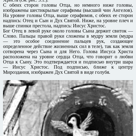
С обеих сторон головы Отца, но немного ниже головы,
изображены шестикрылые серафимы (высший чин Ангелов).
На уровне головы Отца, выше серафимов, с обеих ее сторон
надпись: Отец и Сын и Дух Святой. Ниже, на уровне плеч и
выше спинки престола, надпись: Иисус Христос.
Бог Отец в левой руке около головы Сына держит свиток —
Слово. Пальцы правой руки сложены в мудру земли (мудра
— это особое соединение пальцев рук, создающее
определенное действие жизненных сил в теле), так как земля
сотворена через Сына и для Него. Голова Иисуса Христа
расположена на уровне сердца Отца, что говорит о любви
Отца к Сыну. Это подтверждается и подписью внутри шара
— Иисус Христос. Под подписью, ближе к центру
Мироздания, изображен Дух Святой в виде голубя.