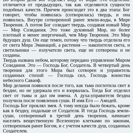
отличается от предыдущих, так как отделяются сущности
подобных качеств. Причем происходит это в два этапа: Бог
говорит, чтобы появилась (сотворилась) твердь, и она
появилась. Внутри сотворенной ранее земли-воды, в Мире
Творения. А потом Бог созидает твердь, создавая новый Мир
— Мир Созидания. Это тоже духовный Мир, но более
плотный и менее энергичный, чем Мир Творения. Это Мир
будущих душ. Он еще темен, потому что твердь отделила его
от света Мира Эманаций, а растения — накопители света, и
светильники — излучатели света, еще не сотворены и не
созданы.
Твердь названа небом, которому передано управление Миром
Созидания. Это — Господь Бог, Создатель. В четвертый день
творения для этого Мира был сотворен и управитель
созданных стихий — Господь сил, Господь воинства
небесного Саваоф.
Мир делания появился после того, как тьма поглотила свет в
бездне, но не удержала его и взорвалась. Тогда Бог отделил
свет от тьмы и дал им имена. А духа-управителя бездна
получила после появления суши. И имя Его — Амодей.
Господь Бог проклял змея. А тому некуда было бежать, кроме
как в бездну, подальше от Создателя. И тогда Господь земли-
суши, сотворенный в третий день творения, начинает
населять вещественную Вселенную клетками по законам,
сотворенным ранее Богом, и с учетом качеств душ, созданных
Создателем.