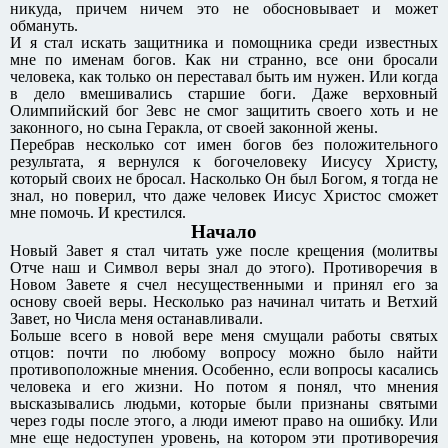
никуда, причем ничем это не обосновывает и может
обмануть.
И я стал искать защитника и помощника среди известных
мне по именам богов. Как ни странно, все они бросали
человека, как только он переставал быть им нужен. Или когда
в дело вмешивались старшие боги. Даже верховный
Олимпийский бог Зевс не смог защитить своего хоть и не
законного, но сына Геракла, от своей законной жены.
Перебрав несколько сот имен богов без положительного
результата, я вернулся к богочеловеку Иисусу Христу,
который своих не бросал. Насколько Он был Богом, я тогда не
знал, но поверил, что даже человек Иисус Христос сможет
мне помочь. И крестился.
Начало
Новый Завет я стал читать уже после крещения (молитвы
Отче наш и Символ веры знал до этого). Противоречия в
Новом Завете я счел несущественными и принял его за
основу своей веры. Несколько раз начинал читать и Ветхий
Завет, но Числа меня останавливали.
Больше всего в новой вере меня смущали работы святых
отцов: почти по любому вопросу можно было найти
противоположные мнения. Особенно, если вопросы касались
человека и его жизни. Но потом я понял, что мнения
высказывались людьми, которые были признаны святыми
через годы после этого, а люди имеют право на ошибку. Или
мне еще недоступен уровень, на котором эти противоречия