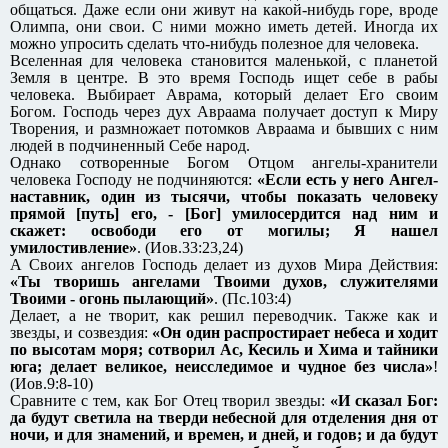
общаться. Даже если они живут на какой-нибудь горе, вроде
Олимпа, они свои. С ними можно иметь детей. Иногда их
можно упросить сделать что-нибудь полезное для человека.
Вселенная для человека становится маленькой, с планетой
Земля в центре. В это время Господь ищет себе в рабы
человека. Выбирает Аврама, который делает Его своим
Богом. Господь через дух Авраама получает доступ к Миру
Творения, и размножает потомков Авраама и бывших с ним
людей в подчиненный Себе народ.
Однако сотворенные Богом Отцом ангелы-хранители
человека Господу не подчиняются:
«Если есть у него Ангел-
наставник, один из тысячи, чтобы показать человеку
прямой [путь] его, - [Бог] умилосердится над ним и
скажет: освободи его от могилы; Я нашел
умилостивление»
. (Иов.33:23,24)
А Своих ангелов Господь делает из духов Мира Действия:
«Ты творишь ангелами Твоими духов, служителями
Твоими - огонь пылающий»
. (Пс.103:4)
Делает, а не творит, как решил переводчик. Также как и
звезды, и созвездия:
«Он один распростирает небеса и ходит
по высотам моря; сотворил Ас, Кесиль и Хима и тайники
юга; делает великое, неисследимое и чудное без числа»
!
(Иов.9:8-10)
Сравните с тем, как Бог Отец творил звезды:
«И сказал Бог:
да будут светила на тверди небесной для отделения дня от
ночи, и для знамений, и времен, и дней, и годов; и да будут