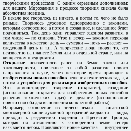
творческими процессами. С одним серьезным дополнением:
для нашего Мироздания в процессе творения сначала была
абсолютная новизна.
В начале все творилось из ничего, а потом то, чего не было
раньше. Творилось духовное одновременно с законами,
которым сотворенное, а потом и созданное, и сделанное будет
подчиняться. Так, день один управляет законом развития, в
том числе — по спирали. Утро и вечер — законом перехода
количества в качество: день — сумерки — ночь — рассвет —
следующий день и т.п. А творческие люди творят то, что
неизвестно на планете Земля или в отдельной стране, или на
конкретном предприятии.
Открытие
неизвестного ранее на Земле закона или
закономерности, повлекшее за собой развитие нового
направления в науке, через некоторое время приводит к
изобретениям новых способов
решения технических задач, а
потом и
устройств для реализации изобретенных способов
.
Это демонстрирует творение (открытие), созидание
(использование открытия для изобретения новых способов
решения технических задач) и делание (использование
нового способа для выполнения конкретной работы).
Например, сотворение из ничего земли — гигантской
многомерной капли духовной прозрачной жидкости — воды,
приводит к разделению творения и Пресвятой Троицы,
которая по отношению к сотворенной земле теперь
называется небом. Появляются новые качества — внутреннее