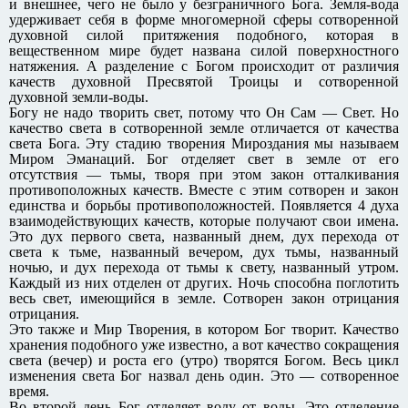
и внешнее, чего не было у безграничного Бога. Земля-вода
удерживает себя в форме многомерной сферы сотворенной
духовной силой притяжения подобного, которая в
вещественном мире будет названа силой поверхностного
натяжения. А разделение с Богом происходит от различия
качеств духовной Пресвятой Троицы и сотворенной
духовной земли-воды.
Богу не надо творить свет, потому что Он Сам — Свет. Но
качество света в сотворенной земле отличается от качества
света Бога. Эту стадию творения Мироздания мы называем
Миром Эманаций. Бог отделяет свет в земле от его
отсутствия — тьмы, творя при этом закон отталкивания
противоположных качеств. Вместе с этим сотворен и закон
единства и борьбы противоположностей. Появляется 4 духа
взаимодействующих качеств, которые получают свои имена.
Это дух первого света, названный днем, дух перехода от
света к тьме, названный вечером, дух тьмы, названный
ночью, и дух перехода от тьмы к свету, названный утром.
Каждый из них отделен от других. Ночь способна поглотить
весь свет, имеющийся в земле. Сотворен закон отрицания
отрицания.
Это также и Мир Творения, в котором Бог творит. Качество
хранения подобного уже известно, а вот качество сокращения
света (вечер) и роста его (утро) творятся Богом. Весь цикл
изменения света Бог назвал день один. Это — сотворенное
время.
Во второй день Бог отделяет воду от воды. Это отделение