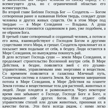
всемогущего духа, но с ограниченной областью его
всемогущества.
Во второй главе Библии Господь Бог — Создатель — Богом
сотворенная ранее и названная Небом твердь, созидает души
человека и других живых существ. Он в этом Мире под
твердью — в Мире Созидания — Владыка. А душа
человеческая становится садовником в раю, уже подобием, а
не образом Бога.
В третьей главе сотворенный и созданный человек, а потом и
его жена, взаимодействуют с Господом Богом и другими
существами этого Мира, и грешат. Создатель проклинает их и
посылает змея подальше от себя, в бездну. Люди остаются в
Мире Созидания, но вынуждены покинуть рай.
В дело вступает Господь суши — земли Мира Созидания, и
продолжает строительство Вселенной внутри себя. В Мире
Действия, в бездне, появляется змей с его духами-
управителями, управляемыми ими энергиями и веществом.
Со временем появляется и галактика Млечный путь,
Солнечная система и планета Земля. Ко времени завершения
потопа в Мире Созидания, в Мире Действия на планете
Земля готовы и вещественные тела для растений, животных и
людей. Люди плодятся и размножаются. Через некоторое
время они забывают о Господе, Господе Боге и Боге, и
придумывают себе других богов. Или отдают себя
управителям стихий или духам животных, принимая их в
качестве богов. Эти боги всегда рядом, с ними легко