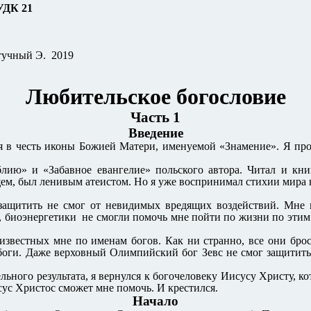
1
тучный Э. 2019
Любительское богословие
Часть 1
Введение
ия в честь иконы Божией Матери, именуемой «Знамение». Я пр
блию» и «Забавное евангелие» польского автора. Читал и кн
ем, был ленивым атеистом. Но я уже воспринимал стихии мира не
я защитить не смог от невидимых вредящих воздействий. Мне 
, биоэнергетики не смогли помочь мне пойти по жизни по этим 
звестных мне по именам богов. Как ни странно, все они брос
оги. Даже верховный Олимпийский бог Зевс не смог защитить с
льного результата, я вернулся к богочеловеку Иисусу Христу, к
исус Христос сможет мне помочь. И крестился.
Начало