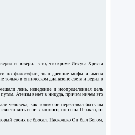
оверил и поверил в то, что кроме Иисуса Христа
иги по философии, знал древние мифы и имена
 только в оптическом диапазоне света и верил в
мешали лень, неведение и неопределенная цель
путям. Атеизм ведет в никуда, причем ничем это
али человека, как только он переставал быть им
воего хоть и не законного, но сына Геракла, от
оторый своих не бросал. Насколько Он был Богом,