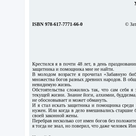
УДК 2
ISBN 978-617-7771-66-0
© За
Крестился я в почти 48 лет, в день празднован
защитника и помощника мне не найти.
В молодом возрасте я прочитал «Забавную би
множества богов разных древних народов. В общ
невидимую жизнь.
Обстоятельства сложились так, что сам себя 
текущей жизни. Знание йоги, алхимии, буддизма
не обосновывает и может обмануть.
И я стал искать защитника и помощника среди и
нужен. Или когда в дело вмешивались старшие б
своей законной жены.
Перебрав несколько сот имен богов без положите
я тогда не знал, но поверил, что даже человек И