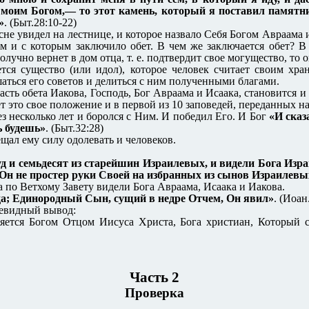
ь моим Богом,— то этот камень, который я поставил памятни
»
. (Быт.28:10-22)
сне увидел на лестнице, и которое назвало Себя Богом Авраама 
м и с которым заключило обет. В чем же заключается обет? В
лучно вернет в дом отца, т. е. подтвердит свое могущество, то 
тся существо (или идол), которое человек считает своим хра
аться его советов и делиться с ним полученными благами.
ть обета Иакова, Господь, Бог Авраама и Исаака, становится и
ляет это свое положение и в первой из 10 заповедей, переданных 
ез несколько лет и боролся с Ним. И победил Его. И Бог
«И сказ
ь будешь»
. (Быт.32:28)
ещал ему силу одолевать и человеков.
 и семьдесят из старейшин Израилевых, и видели Бога Израи
И Он не простер руки Своей на избранных из сынов Израилевых
 по Ветхому Завету видели Бога Авраама, Исаака и Иакова.
да; Единородный Сын, сущий в недре Отчем, Он явил»
. (Иоан
чевидный вывод:
ляется Богом Отцом Иисуса Христа, Бога христиан, Который 
Часть 2
Проверка