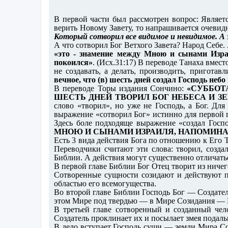
В первой части был рассмотрен вопрос: Являет
верить Новому Завету, то напрашивается очеви
Который сотворил все видимое и невидимое. А 
А что сотворил Бог Ветхого Завета? Народ Себе.
«это - знамение между Мною и сынами Изр
покоился»
. (Исх.31:17) В переводе Танаха вмест
не создавать, а делать, производить, приготавл
вечное, что (в) шесть дней создал Господь небо
В переводе Торы издания Сончино:
«СУББОТ
ШЕСТЬ ДНЕЙ ТВОРИЛ БОГ НЕБЕСА И ЗЕ
слово «творил», но уже не Господь, а Бог. Дл
выражение «сотворил Бог» истинно для первой 
Здесь боле подходяще выражение «создал Госпо
МНОЮ И СЫНАМИ ИЗРАИЛЯ, НАПОМИНАН
Есть 3 вида действия Бога по отношению к Его Т
Переводчики считают эти слова: творил, созда
Библии. А действия могут существенно отличаться
В первой главе Библии Бог Отец творит из ничег
Сотворенные сущности созидают и действуют по 
областью его всемогущества.
Во второй главе Библии Господь Бог — Создател
этом Мире под твердью — в Мире Созидания — Вл
В третьей главе сотворенный и созданный чел
Создатель проклинает их и посылает змея подаль
В дело вступает Господь суши — земли Мира Соз