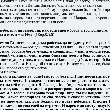
я (молитвы Отче наш и Символ веры знал до этого). Противор
начинал читать и Ветхий Завет, но Числа меня останавливали.
ы святых отцов: почти по любому вопросу можно было найти п
нял, что мнения высказывались людьми, которые были признаны
нь, на котором эти противоречия решаются. Например, на уровне
ный Бог? Или единственный? Или бог?
ебе, или на земле, так как есть много богов и господ много, 
рым все, и мы Им»
. (1Кор.8:5,6)
емли Египетской, из дома рабства, да не будет у тебя других
 его потомками — Бог единственный для них. А как он стал еди
 ним: бросьте богов чужих, находящихся у вас, и очиститесь
торый услышал меня в день бедствия моего и был со мною в 
вшие в ушах у них, и закопал их Иаков под дубом, который б
твенного Бога. И каждый из них отдал Иакову своих богов, бывши
я и народа его других богов.
ом Иакова?
, и пришел на [одно] место, и [остался] там ночевать, пот
на том месте. И увидел во сне: вот, лестница стоит на земле
тоит на ней и говорит: Я Господь, Бог Авраама, отца твоего,
о твое, как песок земной; и распространишься к морю и к вост
вот Я с тобою, и сохраню тебя везде, куда ты ни пойдешь; 
ебе. Иаков пробудился от сна своего и сказал: истинно Госп
о не иное что, как дом Божий, это врата небесные. И встал
ником, и возлил елей на верх его. И нарек имя месту тому: 
со мною и сохранит меня в пути сем, в который я иду, и дас