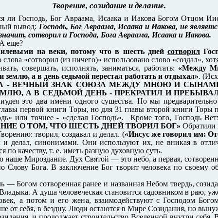
Творение, созидание и делание.
ся ли Господь, Бог Авраама, Исаака и Иакова Богом Отцом Ии
дный вывод:
Господь, Бог Авраама, Исаака и Иакова, не являе
значит, сотворил и Господа, Бога Авраама, Исаака и Иакова.
 А еще?
аилевыми на веки, потому что в шесть дней
сотворил
Гос
о слова «сотворил (из ничего)» использовано слово «создал», хот
ивать, совершать, исполнять, заниматься, работать:
«Между Мн
 и землю, а в день седьмой перестал работать и отдыхал»
. (Исх
А - ВЕЧНЫЙ ЗНАК СОЮЗА МЕЖДУ МНОЮ И СЫНАМИ
МЛЮ, А В СЕДЬМОЙ ДЕНЬ - ПРЕКРАТИЛ И ПРЕБЫВАЛ
я иудея это два имени одного существа. Но мы предварительно
главы первой книги Торы, но для 31 главы второй книги Тор
дь» или точнее - «сделал Господь». Кроме того, Господь Ветх
ИЕ О ТОМ, ЧТО ШЕСТЬ ДНЕЙ ТВОРИЛ БОГ»
Обратили 
ворению: творил, создавал и делал. (
«Иисус же говорил им: От
л и делал, синонимами. Они используют их, не вникая в отл
 по качеству, т. е. иметь разную духовную суть.
о наше Мироздание. Дух Святой — это небо, а первая, сотворенн
Слову Бога. В заключение Бог творит человека по своему обр
ь — Богом сотворенная ранее и названная Небом твердь, созид
адыка. А душа человеческая становится садовником в раю, уже 
овек, а потом и его жена, взаимодействуют с Господом Бого
ше от себя, в бездну. Люди остаются в Мире Созидания, но вын
идания, и продолжает строительство Вселенной внутри себя. В 