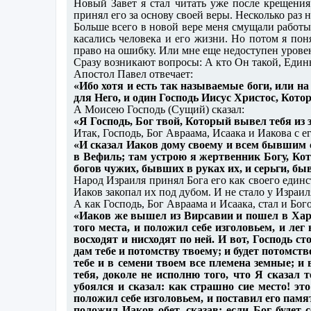
Новый Завет я стал читать уже после крещени
принял его за основу своей веры. Несколько раз 
Больше всего в новой вере меня смущали работ
касались человека и его жизни. Но потом я по
право на ошибку. Или мне еще недоступен урове
Сразу возникают вопросы: А кто Он такой, Еди
Апостол Павел отвечает:
«Ибо хотя и есть так называемые боги, или на н
для Него, и один Господь Иисус Христос, Кото
А Моисею Господь (Сущий) сказал:
«Я Господь, Бог твой, Который вывел тебя из з
Итак, Господь, Бог Авраама, Исаака и Иакова с
«И сказал Иаков дому своему и всем бывшим с
в Вефиль; там устрою я жертвенник Богу, Ко
богов чужих, бывших в руках их, и серьги, бы
Народ Израиля принял Бога его как своего единс
Иаков закопал их под дубом. И не стало у Израил
А как Господь, Бог Авраама и Исаака, стал и Бог
«Иаков же вышел из Вирсавии и пошел в Харран
того места, и положил себе изголовьем, и лег 
восходят и нисходят по ней. И вот, Господь с
дам тебе и потомству твоему; и будет потомств
тебе и в семени твоем все племена земные; и 
тебя, доколе не исполню того, что Я сказал т
убоялся и сказал: как страшно сие место! эт
положил себе изголовьем, и поставил его памят
положил Иаков обет, сказав: если Бог будет 