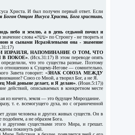
суса Христа. И был получен первый ответ. Если
тся Богом Отцом Иисуса Христа, Бога христиан,
подь небо и землю, а в день седьмой почил и
я значение слова
«
עשׂה‎» по Стронгу - не творить и
ою и сынами Исраэйлевыми она - знамение
.31:17)
 ИЗРАИЛЯ, НАПОМИНАНИЕ О ТОМ, ЧТО
 В ПОКОЕ»
. (Исх.31:17) В этом переводе опять
 определили, что это существа разные. Поэтому
ы по отношению к Сущему-Иегове — сомнительно.
ого Завета говорит: «
ЗНАК СОЮЗА МЕЖДУ
внимание? Союз со Мной, а творил Бог, а не Я.
ец Мой доныне делает, и Я делаю»
. (Иоан.5:17))
ичие действий, описываемых в конкретном месте
ая из ничего, земля — это будущее Мироздание.
азу, т. е. всемогущего духа, но с ограниченной
ает души человека и других живых существ. Он в
подобием, а не образом Бога.
м и другими существами этого Мира, и грешат.
уждены покинуть рай.
Мире Действия, в бездне, появляется змей с его