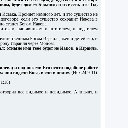
ком, будет домом Божиим; и из всего, что Ты,
и Исаака. Пройдет немного лет, и это существо не
 договоре: если это существо сохранит Иакова в
оно станет Богом Иакова.
нителем, наставником и питателем, и подателем
 единственным Богом Израиля, жен и детей его, и
народу Израиля через Моисея.
ал: отныне имя тебе будет не Иаков, а Израиль,
лева; и под ногами Его нечто подобное работе
: они видели Бога, и ели и пили»
. (Исх.24:9-11)
.1:18)
сотворил все видимое и невидимое. А значит, и