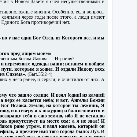
ечия в Новом Завете я счел несущественными и
ротивоположные мнения. Особенно, если вопросы
 святыми через годы после этого, а люди имеют
 Единого Бога противоречий нет.
- но у нас один Бог Отец, из Которого все, и мы
 богов пред лицом моим»
.
нственным Богом Иакова — Израиля?
, и перемените одежды ваши; встанем и пойдем
пути, которым я ходил. И отдали Иакову всех
лиз Сихема»
. (Быт.35:2-4)
х у него ранее, и серьги, и очистился от них. А
ому что зашло солнце. И взял [один] из камней
, а верх ее касается неба; и вот, Ангелы Божии
 и Бог Исаака. Землю, на которой ты лежишь, Я
оку, и к северу и к полудню; и благословятся в
и возвращу тебя в сию землю, ибо Я не оставлю
одь присутствует на месте сем; а я не знал! И
 Иаков рано утром, и взял камень, который он
Вефиль, а прежнее имя того города было: Луз. И
т мне хлеб есть и одежду одеться, и я в мире