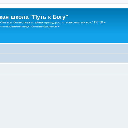
кая школа "Путь к Богу"
юбил еси, безвестная и тайная премудрости твоея явил ми еси." ПС 50 +
 пользователи видят больше форумов +