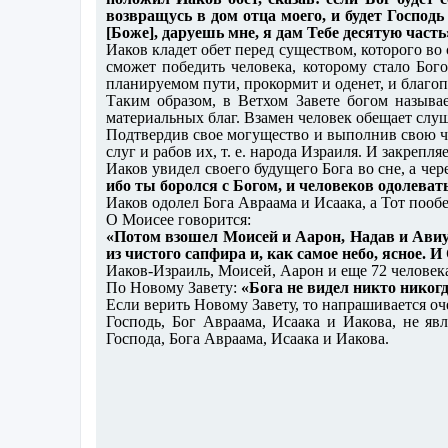
возвращусь в дом отца моего, и будет Господ
[Боже], даруешь мне, я дам Тебе десятую часть
Иаков кладет обет перед существом, которого во 
сможет победить человека, которому стало Бого
планируемом пути, прокормит и оденет, и благопо
Таким образом, в Ветхом Завете богом называе
материальных благ. Взамен человек обещает слуш
Подтвердив свое могущество и выполнив свою час
слуг и рабов их, т. е. народа Израиля. И закреп
Иаков увидел своего будущего Бога во сне, а чер
ибо ты боролся с Богом, и человеков одолеват
Иаков одолел Бога Авраама и Исаака, а Тот пооб
О Моисее говорится:
«Потом взошел Моисей и Аарон, Надав и Авиуд
из чистого сапфира и, как самое небо, ясное. 
Иаков-Израиль, Моисей, Аарон и еще 72 человека
По Новому Завету:
«Бога не видел никто никог
Если верить Новому Завету, то напрашивается о
Господь, Бог Авраама, Исаака и Иакова, не яв
Господа, Бога Авраама, Исаака и Иакова.