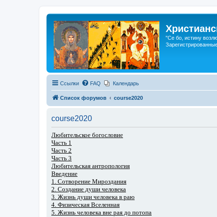
Христианс
"Се бо, истину возл
Зарегистрированные
Ссылки
FAQ
Календарь
Список форумов
course2020
course2020
Любительское богословие
Часть 1
Часть 2
Часть 3
Любительская антропология
Введение
1. Сотворение Мироздания
2. Создание души человека
3. Жизнь души человека в раю
4. Физическая Вселенная
5. Жизнь человека вне рая до потопа