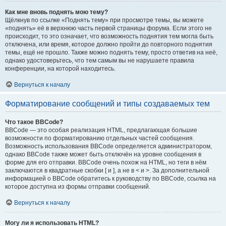
Как мне вновь поднять мою тему?
Щёлкнув по ссылке «Поднять тему» при просмотре темы, вы можете
«поднять» её в верхнюю часть первой страницы форума. Если этого не
происходит, то это означает, что возможность поднятия тем могла быть
отключена, или время, которое должно пройти до повторного поднятия
темы, ещё не прошло. Также можно поднять тему, просто ответив на неё,
однако удостоверьтесь, что тем самым вы не нарушаете правила
конференции, на которой находитесь.
Вернуться к началу
Форматирование сообщений и типы создаваемых тем
Что такое BBCode?
BBCode — это особая реализация HTML, предлагающая большие
возможности по форматированию отдельных частей сообщения.
Возможность использования BBCode определяется администратором,
однако BBCode также может быть отключён на уровне сообщения в
форме для его отправки. BBCode очень похож на HTML, но теги в нём
заключаются в квадратные скобки [ и ], а не в < и >. За дополнительной
информацией о BBCode обратитесь к руководству по BBCode, ссылка на
которое доступна из формы отправки сообщений.
Вернуться к началу
Могу ли я использовать HTML?