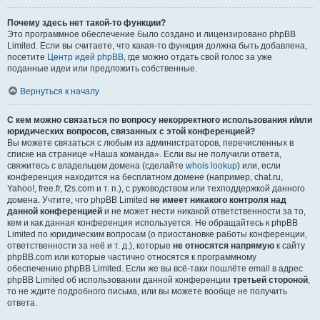
Почему здесь нет такой-то функции?
Это программное обеспечение было создано и лицензировано phpBB
Limited. Если вы считаете, что какая-то функция должна быть добавлена,
посетите
Центр идей phpBB
, где можно отдать свой голос за уже
поданные идеи или предложить собственные.
Вернуться к началу
С кем можно связаться по вопросу некорректного использования и/или
юридических вопросов, связанных с этой конференцией?
Вы можете связаться с любым из администраторов, перечисленных в
списке на странице «Наша команда». Если вы не получили ответа,
свяжитесь с владельцем домена (сделайте
whois lookup
) или, если
конференция находится на бесплатном домене (например, chat.ru,
Yahoo!, free.fr, f2s.com и т. п.), с руководством или техподдержкой данного
домена. Учтите, что phpBB Limited
не имеет никакого контроля над
данной конференцией
и не может нести никакой ответственности за то,
кем и как данная конференция используется. Не обращайтесь к phpBB
Limited по юридическим вопросам (о приостановке работы конференции,
ответственности за неё и т. д.), которые
не относятся напрямую
к сайту
phpBB.com или которые частично относятся к программному
обеспечению phpBB Limited. Если же вы всё-таки пошлёте email в адрес
phpBB Limited об использовании данной конференции
третьей стороной
,
то не ждите подробного письма, или вы можете вообще не получить
ответа.