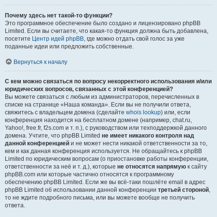
Почему здесь нет такой-то функции?
Это программное обеспечение было создано и лицензировано phpBB
Limited. Если вы считаете, что какая-то функция должна быть добавлена,
посетите
Центр идей phpBB
, где можно отдать свой голос за уже
поданные идеи или предложить собственные.
Вернуться к началу
С кем можно связаться по вопросу некорректного использования и/или
юридических вопросов, связанных с этой конференцией?
Вы можете связаться с любым из администраторов, перечисленных в
списке на странице «Наша команда». Если вы не получили ответа,
свяжитесь с владельцем домена (сделайте
whois lookup
) или, если
конференция находится на бесплатном домене (например, chat.ru,
Yahoo!, free.fr, f2s.com и т. п.), с руководством или техподдержкой данного
домена. Учтите, что phpBB Limited
не имеет никакого контроля над
данной конференцией
и не может нести никакой ответственности за то,
кем и как данная конференция используется. Не обращайтесь к phpBB
Limited по юридическим вопросам (о приостановке работы конференции,
ответственности за неё и т. д.), которые
не относятся напрямую
к сайту
phpBB.com или которые частично относятся к программному
обеспечению phpBB Limited. Если же вы всё-таки пошлёте email в адрес
phpBB Limited об использовании данной конференции
третьей стороной
,
то не ждите подробного письма, или вы можете вообще не получить
ответа.