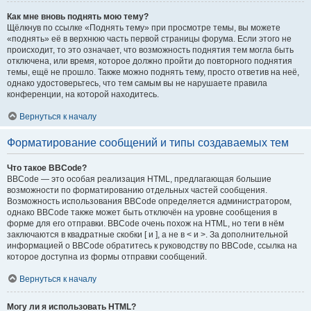
Как мне вновь поднять мою тему?
Щёлкнув по ссылке «Поднять тему» при просмотре темы, вы можете
«поднять» её в верхнюю часть первой страницы форума. Если этого не
происходит, то это означает, что возможность поднятия тем могла быть
отключена, или время, которое должно пройти до повторного поднятия
темы, ещё не прошло. Также можно поднять тему, просто ответив на неё,
однако удостоверьтесь, что тем самым вы не нарушаете правила
конференции, на которой находитесь.
Вернуться к началу
Форматирование сообщений и типы создаваемых тем
Что такое BBCode?
BBCode — это особая реализация HTML, предлагающая большие
возможности по форматированию отдельных частей сообщения.
Возможность использования BBCode определяется администратором,
однако BBCode также может быть отключён на уровне сообщения в
форме для его отправки. BBCode очень похож на HTML, но теги в нём
заключаются в квадратные скобки [ и ], а не в < и >. За дополнительной
информацией о BBCode обратитесь к руководству по BBCode, ссылка на
которое доступна из формы отправки сообщений.
Вернуться к началу
Могу ли я использовать HTML?