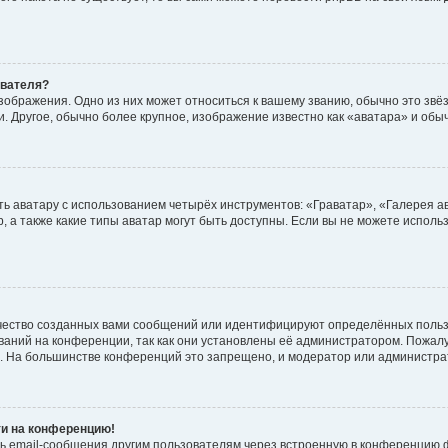
ователя?
зображения. Одно из них может относиться к вашему званию, обычно это звёзд
. Другое, обычно более крупное, изображение известно как «аватара» и обы
ь аватару с использованием четырёх инструментов: «Граватар», «Галерея а
, а также какие типы аватар могут быть доступны. Если вы не можете испол
чество созданных вами сообщений или идентифицируют определённых польз
аний на конференции, так как они установлены её администратором. Пожал
е. На большинстве конференций это запрещено, и модератор или администра
ти на конференцию!
ь email-сообщения другим пользователям через встроенную в конференцию ф