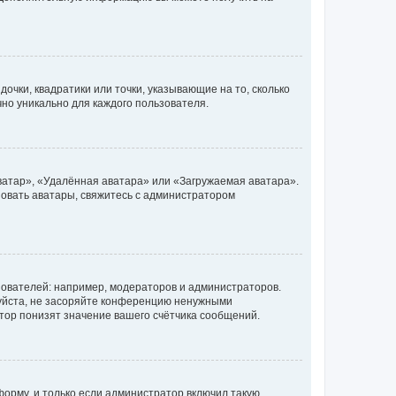
очки, квадратики или точки, указывающие на то, сколько
чно уникально для каждого пользователя.
ватар», «Удалённая аватара» или «Загружаемая аватара».
ьзовать аватары, свяжитесь с администратором
ователей: например, модераторов и администраторов.
уйста, не засоряйте конференцию ненужными
тор понизят значение вашего счётчика сообщений.
орму, и только если администратор включил такую