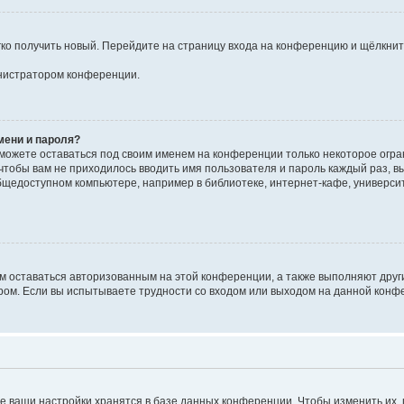
егко получить новый. Перейдите на страницу входа на конференцию и щёлкни
инистратором конференции.
мени и пароля?
сможете оставаться под своим именем на конференции только некоторое огран
 чтобы вам не приходилось вводить имя пользователя и пароль каждый раз, 
щедоступном компьютере, например в библиотеке, интернет-кафе, университе
ам оставаться авторизованным на этой конференции, а также выполняют друг
ом. Если вы испытываете трудности со входом или выходом на данной конфе
е ваши настройки хранятся в базе данных конференции. Чтобы изменить их,