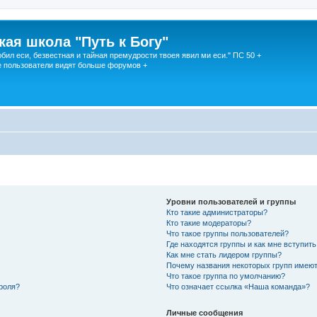
кая школа "Путь к Богу"
юбил еси, безвестная и тайная премудрости твоея явил ми еси." ПС 50 +
 пользователи видят больше форумов +
Уровни пользователей и группы
Кто такие администраторы?
Кто такие модераторы?
Что такое группы пользователей?
Где находятся группы и как мне вступить
Как мне стать лидером группы?
Почему названия некоторых групп имеют
Что такое группа по умолчанию?
роля?
Что означает ссылка «Наша команда»?
Личные сообщения