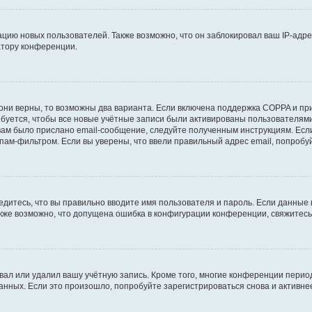
ию новых пользователей. Также возможно, что он заблокировал ваш IP-адре
атору конференции.
они верны, то возможны два варианта. Если включена поддержка COPPA и при 
уется, чтобы все новые учётные записи были активированы пользователями
ам было прислано email-сообщение, следуйте полученным инструкциям. Если
пам-фильтром. Если вы уверены, что ввели правильный адрес email, попробу
едитесь, что вы правильно вводите имя пользователя и пароль. Если данные
Также возможно, что допущена ошибка в конфигурации конференции, свяжитес
вал или удалил вашу учётную запись. Кроме того, многие конференции перио
ных. Если это произошло, попробуйте зарегистрироваться снова и активнее 