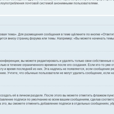
ь злоупотребления почтовой системой анонимными пользователями.
овая тема». Для размещения сообщения в теме щёлкните по кнопке «Ответит
ится внизу страниц форума или темы. Например: «Вы можете начинать темы»
конференции, вы можете редактировать и удалять только свои собственные 
ько в течение ограниченного времени после его создания. Если кто-то уже 
дату и время последней из них. Эта надпись не появляется, если сообщение 
ию. Учтите, что обычные пользователи не могут удалить сообщение, если на 
создать её в личном разделе. После этого вы можете отметить флажком пун
обавление подписи по умолчанию ко всем вашим сообщениям, сделав соотве
а это, вы сможете отменить добавление подписи в отдельных сообщениях, у