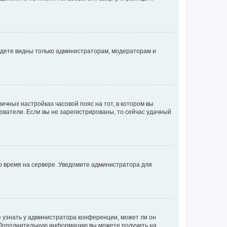
будете видны только администраторам, модераторам и
личных настройках часовой пояс на тот, в котором вы
ьзователи. Если вы не зарегистрированы, то сейчас удачный
но время на сервере. Уведомите администратора для
е узнать у администратора конференции, может ли он
к. Дополнительную информацию вы можете получить на