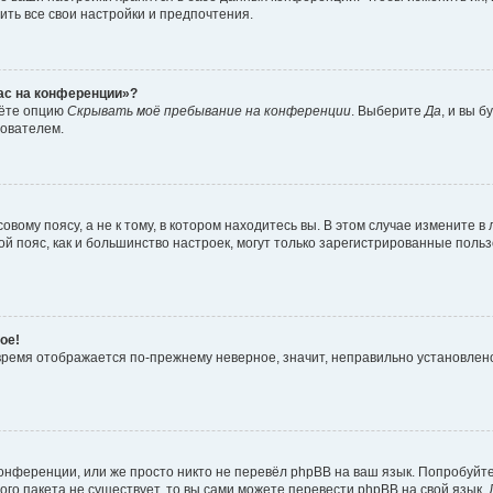
ить все свои настройки и предпочтения.
час на конференции»?
дёте опцию
Скрывать моё пребывание на конференции
. Выберите
Да
, и вы 
зователем.
вому поясу, а не к тому, в котором находитесь вы. В этом случае измените в 
овой пояс, как и большинство настроек, могут только зарегистрированные пол
ое!
о время отображается по-прежнему неверное, значит, неправильно установле
онференции, или же просто никто не перевёл phpBB на ваш язык. Попробуйт
вого пакета не существует, то вы сами можете перевести phpBB на свой язы