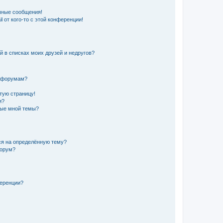
чные сообщения!
 от кого-то с этой конференции!
й в списках моих друзей и недругов?
и форумам?
стую страницу!
и?
ные мной темы?
ься на определённую тему?
форум?
ференции?