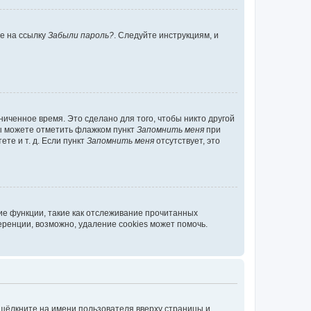
те на ссылку
Забыли пароль?
. Следуйте инструкциям, и
иченное время. Это сделано для того, чтобы никто другой
вы можете отметить флажком пункт
Запомнить меня
при
те и т. д. Если пункт
Запомнить меня
отсутствует, это
ие функции, такие как отслеживание прочитанных
ренции, возможно, удаление cookies может помочь.
 щёлкните на имени пользователя вверху страницы и