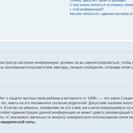
Почему здесь нет такой-то функции?
С кем можно связаться по вопросу неко
с этой конференцией?
Как мне связаться с администратором 
дминистратор настроил конференцию: должны ли вы зарегистрироваться, чтобы
 анонимным пользователям: аватары, личные сообщения, отправка email-сооб
.
 или Акт о защите частных прав ребёнка в интернете от 1998 г. — это закон Со
т, иметь на это письменное согласие родителей. Допустимо наличие иного
 Если вы не уверены, применимо ли это к вам, как к регистрирующемуся на 
Limited администрация данной конференции не может давать рекомендаций 
ос «С кем можно связаться по вопросу некорректного использования и/или ю
т юридической силы.
.