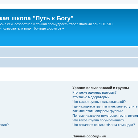
кая школа "Путь к Богу"
юбил еси, безвестная и тайная премудрости твоея явил ми еси." ПС 50 +
 пользователи видят больше форумов +
Уровни пользователей и группы
Кто такие администраторы?
Кто такие модераторы?
Что такое группы пользователей?
Где находятся группы и как мне вступить
Как мне стать лидером группы?
Почему названия некоторых групп имеют
Что такое группа по умолчанию?
роля?
Что означает ссылка «Наша команда»?
Личные сообщения