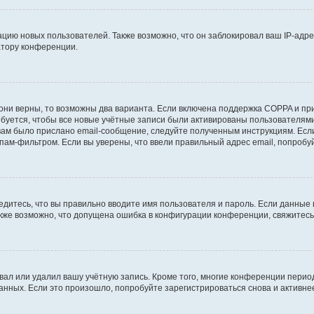
ию новых пользователей. Также возможно, что он заблокировал ваш IP-адре
атору конференции.
они верны, то возможны два варианта. Если включена поддержка COPPA и при 
уется, чтобы все новые учётные записи были активированы пользователями
ам было прислано email-сообщение, следуйте полученным инструкциям. Если
пам-фильтром. Если вы уверены, что ввели правильный адрес email, попробу
едитесь, что вы правильно вводите имя пользователя и пароль. Если данные
Также возможно, что допущена ошибка в конфигурации конференции, свяжитес
вал или удалил вашу учётную запись. Кроме того, многие конференции перио
ных. Если это произошло, попробуйте зарегистрироваться снова и активнее 