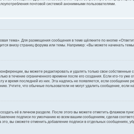
ь злоупотребления почтовой системой анонимными пользователями.
овая тема». Для размещения сообщения в теме щёлкните по кнопке «Ответит
ится внизу страниц форума или темы. Например: «Вы можете начинать темы»
конференции, вы можете редактировать и удалять только свои собственные 
ько в течение ограниченного времени после его создания. Если кто-то уже 
дату и время последней из них. Эта надпись не появляется, если сообщение 
ию. Учтите, что обычные пользователи не могут удалить сообщение, если на 
создать её в личном разделе. После этого вы можете отметить флажком пун
обавление подписи по умолчанию ко всем вашим сообщениям, сделав соотве
а это, вы сможете отменить добавление подписи в отдельных сообщениях, у