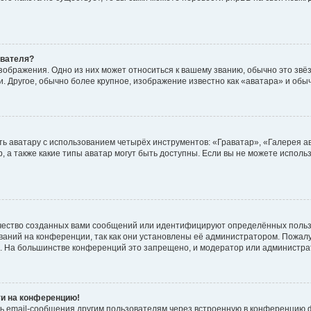
ователя?
зображения. Одно из них может относиться к вашему званию, обычно это звёзд
. Другое, обычно более крупное, изображение известно как «аватара» и обы
ь аватару с использованием четырёх инструментов: «Граватар», «Галерея а
, а также какие типы аватар могут быть доступны. Если вы не можете испол
чество созданных вами сообщений или идентифицируют определённых польз
аний на конференции, так как они установлены её администратором. Пожал
е. На большинстве конференций это запрещено, и модератор или администра
ти на конференцию!
ь email-сообщения другим пользователям через встроенную в конференцию ф