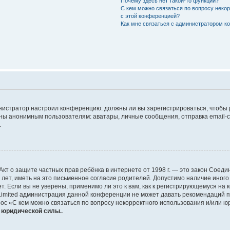
Почему здесь нет такой-то функции?
С кем можно связаться по вопросу неко
с этой конференцией?
Как мне связаться с администратором 
дминистратор настроил конференцию: должны ли вы зарегистрироваться, чтобы
 анонимным пользователям: аватары, личные сообщения, отправка email-сооб
.
 или Акт о защите частных прав ребёнка в интернете от 1998 г. — это закон Со
т, иметь на это письменное согласие родителей. Допустимо наличие иного
 Если вы не уверены, применимо ли это к вам, как к регистрирующемуся на 
Limited администрация данной конференции не может давать рекомендаций 
ос «С кем можно связаться по вопросу некорректного использования и/или ю
т юридической силы.
.