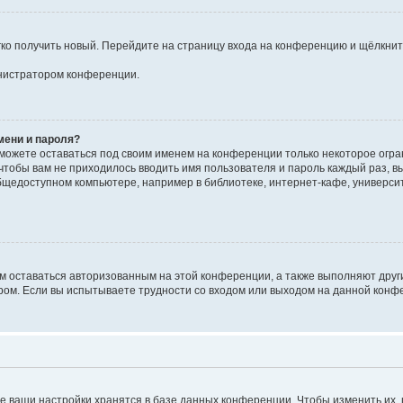
егко получить новый. Перейдите на страницу входа на конференцию и щёлкни
инистратором конференции.
мени и пароля?
сможете оставаться под своим именем на конференции только некоторое огран
 чтобы вам не приходилось вводить имя пользователя и пароль каждый раз, 
щедоступном компьютере, например в библиотеке, интернет-кафе, университе
ам оставаться авторизованным на этой конференции, а также выполняют друг
ом. Если вы испытываете трудности со входом или выходом на данной конфе
е ваши настройки хранятся в базе данных конференции. Чтобы изменить их,