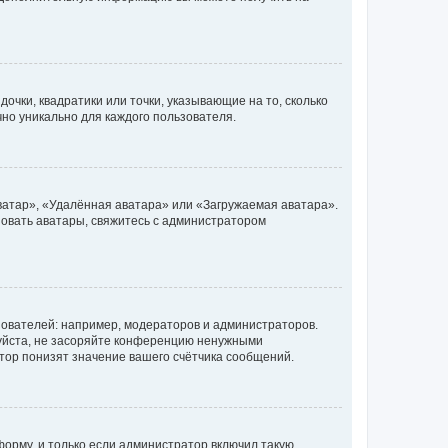
очки, квадратики или точки, указывающие на то, сколько
чно уникально для каждого пользователя.
ватар», «Удалённая аватара» или «Загружаемая аватара».
ьзовать аватары, свяжитесь с администратором
ователей: например, модераторов и администраторов.
уйста, не засоряйте конференцию ненужными
тор понизят значение вашего счётчика сообщений.
орму, и только если администратор включил такую