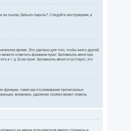
те на ссылку
Забыли пароль?
. Следуйте инструкциям, и
иченное время. Это сделано для того, чтобы никто другой
вы можете отметить флажком пункт
Запомнить меня
при
те и т. д. Если пункт
Запомнить меня
отсутствует, это
ие функции, такие как отслеживание прочитанных
ренции, возможно, удаление cookies может помочь.
 щёлкните на имени пользователя вверху страницы и