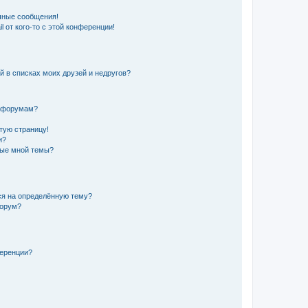
чные сообщения!
 от кого-то с этой конференции!
й в списках моих друзей и недругов?
и форумам?
стую страницу!
и?
ные мной темы?
ься на определённую тему?
форум?
ференции?