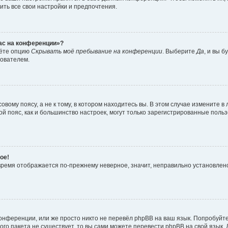
ить все свои настройки и предпочтения.
час на конференции»?
дёте опцию
Скрывать моё пребывание на конференции
. Выберите
Да
, и вы 
зователем.
вому поясу, а не к тому, в котором находитесь вы. В этом случае измените в 
овой пояс, как и большинство настроек, могут только зарегистрированные пол
ое!
о время отображается по-прежнему неверное, значит, неправильно установле
онференции, или же просто никто не перевёл phpBB на ваш язык. Попробуйт
вого пакета не существует, то вы сами можете перевести phpBB на свой язы