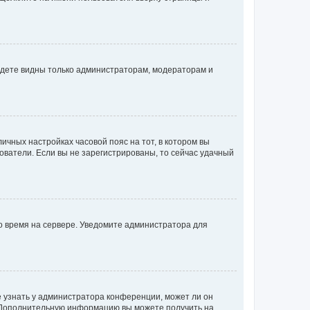
будете видны только администраторам, модераторам и
личных настройках часовой пояс на тот, в котором вы
ьзователи. Если вы не зарегистрированы, то сейчас удачный
но время на сервере. Уведомите администратора для
е узнать у администратора конференции, может ли он
к. Дополнительную информацию вы можете получить на