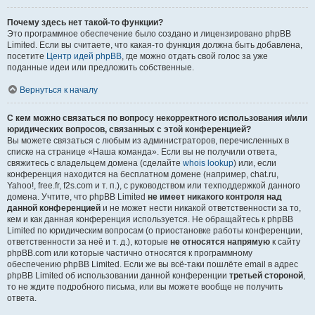
Почему здесь нет такой-то функции?
Это программное обеспечение было создано и лицензировано phpBB
Limited. Если вы считаете, что какая-то функция должна быть добавлена,
посетите
Центр идей phpBB
, где можно отдать свой голос за уже
поданные идеи или предложить собственные.
Вернуться к началу
С кем можно связаться по вопросу некорректного использования и/или
юридических вопросов, связанных с этой конференцией?
Вы можете связаться с любым из администраторов, перечисленных в
списке на странице «Наша команда». Если вы не получили ответа,
свяжитесь с владельцем домена (сделайте
whois lookup
) или, если
конференция находится на бесплатном домене (например, chat.ru,
Yahoo!, free.fr, f2s.com и т. п.), с руководством или техподдержкой данного
домена. Учтите, что phpBB Limited
не имеет никакого контроля над
данной конференцией
и не может нести никакой ответственности за то,
кем и как данная конференция используется. Не обращайтесь к phpBB
Limited по юридическим вопросам (о приостановке работы конференции,
ответственности за неё и т. д.), которые
не относятся напрямую
к сайту
phpBB.com или которые частично относятся к программному
обеспечению phpBB Limited. Если же вы всё-таки пошлёте email в адрес
phpBB Limited об использовании данной конференции
третьей стороной
,
то не ждите подробного письма, или вы можете вообще не получить
ответа.