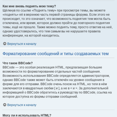
Как мне вновь поднять мою тему?
Щёлкнув по ссылке «Поднять тему» при просмотре темы, вы можете
«поднять» её в верхнюю часть первой страницы форума. Если этого не
происходит, то это означает, что возможность поднятия тем могла быть
отключена, или время, которое должно пройти до повторного поднятия
темы, ещё не прошло. Также можно поднять тему, просто ответив на неё,
однако удостоверьтесь, что тем самым вы не нарушаете правила
конференции, на которой находитесь.
Вернуться к началу
Форматирование сообщений и типы создаваемых тем
Что такое BBCode?
BBCode — это особая реализация HTML, предлагающая большие
возможности по форматированию отдельных частей сообщения.
Возможность использования BBCode определяется администратором,
однако BBCode также может быть отключён на уровне сообщения в
форме для его отправки. BBCode очень похож на HTML, но теги в нём
заключаются в квадратные скобки [ и ], а не в < и >. За дополнительной
информацией о BBCode обратитесь к руководству по BBCode, ссылка на
которое доступна из формы отправки сообщений.
Вернуться к началу
Могу ли я использовать HTML?