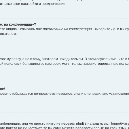
ить все свои настройки и предпочтения.
час на конференции»?
дёте опцию
Скрывать моё пребывание на конференции
. Выберите
Да
, и вы 
зователем.
вому поясу, а не к тому, в котором находитесь вы. В этом случае измените в 
овой пояс, как и большинство настроек, могут только зарегистрированные пол
ое!
о время отображается по-прежнему неверное, значит, неправильно установле
онференции, или же просто никто не перевёл phpBB на ваш язык. Попробуйт
вого пакета не существует, то вы сами можете перевести phpBB на свой язы