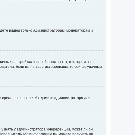
будете видны только администраторам, модераторам и
личных настройках часовой пояс на тот, в котором вы
ьзователи. Если вы не зарегистрированы, то сейчас удачный
но время на сервере. Уведомите администратора для
е узнать у администратора конференции, может ли он
к. Дополнительную информацию вы можете получить на