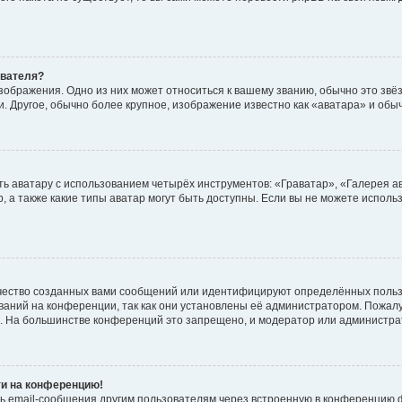
ователя?
зображения. Одно из них может относиться к вашему званию, обычно это звёзд
. Другое, обычно более крупное, изображение известно как «аватара» и обы
ь аватару с использованием четырёх инструментов: «Граватар», «Галерея а
, а также какие типы аватар могут быть доступны. Если вы не можете испол
чество созданных вами сообщений или идентифицируют определённых польз
аний на конференции, так как они установлены её администратором. Пожал
е. На большинстве конференций это запрещено, и модератор или администра
ти на конференцию!
ь email-сообщения другим пользователям через встроенную в конференцию ф