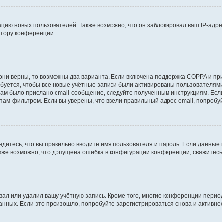
ию новых пользователей. Также возможно, что он заблокировал ваш IP-адре
атору конференции.
они верны, то возможны два варианта. Если включена поддержка COPPA и при 
уется, чтобы все новые учётные записи были активированы пользователями
ам было прислано email-сообщение, следуйте полученным инструкциям. Если
пам-фильтром. Если вы уверены, что ввели правильный адрес email, попробу
едитесь, что вы правильно вводите имя пользователя и пароль. Если данные
Также возможно, что допущена ошибка в конфигурации конференции, свяжитес
вал или удалил вашу учётную запись. Кроме того, многие конференции перио
ных. Если это произошло, попробуйте зарегистрироваться снова и активнее 