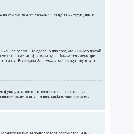
те на ссылку
Забыли пароль?
. Следуйте инструкциям, и
иченное время. Это сделано для того, чтобы никто другой
вы можете отметить флажком пункт
Запомнить меня
при
те и т. д. Если пункт
Запомнить меня
отсутствует, это
ие функции, такие как отслеживание прочитанных
ренции, возможно, удаление cookies может помочь.
 щёлкните на имени пользователя вверху страницы и