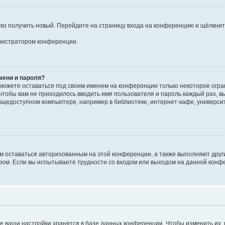
егко получить новый. Перейдите на страницу входа на конференцию и щёлкни
инистратором конференции.
мени и пароля?
сможете оставаться под своим именем на конференции только некоторое огран
 чтобы вам не приходилось вводить имя пользователя и пароль каждый раз, 
щедоступном компьютере, например в библиотеке, интернет-кафе, университе
ам оставаться авторизованным на этой конференции, а также выполняют друг
ом. Если вы испытываете трудности со входом или выходом на данной конфе
е ваши настройки хранятся в базе данных конференции. Чтобы изменить их,