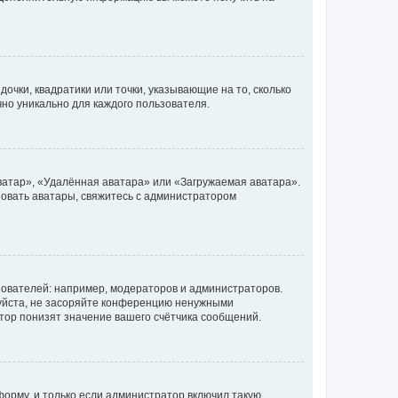
очки, квадратики или точки, указывающие на то, сколько
чно уникально для каждого пользователя.
ватар», «Удалённая аватара» или «Загружаемая аватара».
ьзовать аватары, свяжитесь с администратором
ователей: например, модераторов и администраторов.
уйста, не засоряйте конференцию ненужными
тор понизят значение вашего счётчика сообщений.
орму, и только если администратор включил такую