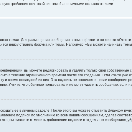
ь злоупотребления почтовой системой анонимными пользователями.
овая тема». Для размещения сообщения в теме щёлкните по кнопке «Ответит
ится внизу страниц форума или темы. Например: «Вы можете начинать темы»
конференции, вы можете редактировать и удалять только свои собственные 
ько в течение ограниченного времени после его создания. Если кто-то уже 
дату и время последней из них. Эта надпись не появляется, если сообщение 
ию. Учтите, что обычные пользователи не могут удалить сообщение, если на 
создать её в личном разделе. После этого вы можете отметить флажком пун
обавление подписи по умолчанию ко всем вашим сообщениям, сделав соотве
а это, вы сможете отменить добавление подписи в отдельных сообщениях, у