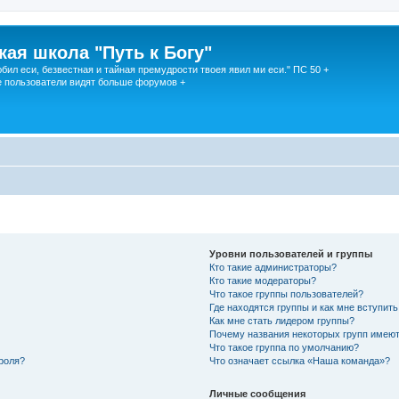
кая школа "Путь к Богу"
юбил еси, безвестная и тайная премудрости твоея явил ми еси." ПС 50 +
 пользователи видят больше форумов +
Уровни пользователей и группы
Кто такие администраторы?
Кто такие модераторы?
Что такое группы пользователей?
Где находятся группы и как мне вступить
Как мне стать лидером группы?
Почему названия некоторых групп имеют
Что такое группа по умолчанию?
роля?
Что означает ссылка «Наша команда»?
Личные сообщения