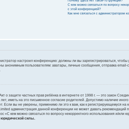
Почему здесь нет такой-то функции?
С кем можно связаться по вопросу неко
с этой конференцией?
Как мне связаться с администратором 
дминистратор настроил конференцию: должны ли вы зарегистрироваться, чтобы
 анонимным пользователям: аватары, личные сообщения, отправка email-сооб
.
 или Акт о защите частных прав ребёнка в интернете от 1998 г. — это закон Со
т, иметь на это письменное согласие родителей. Допустимо наличие иного
 Если вы не уверены, применимо ли это к вам, как к регистрирующемуся на 
Limited администрация данной конференции не может давать рекомендаций 
ос «С кем можно связаться по вопросу некорректного использования и/или ю
т юридической силы.
.