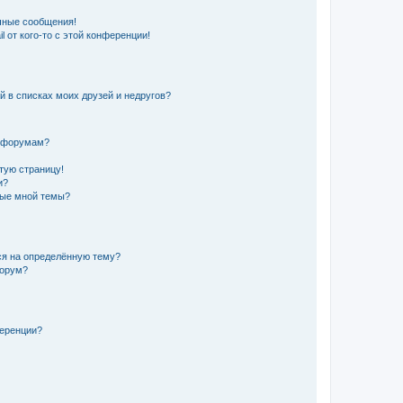
чные сообщения!
 от кого-то с этой конференции!
й в списках моих друзей и недругов?
и форумам?
стую страницу!
и?
ные мной темы?
ься на определённую тему?
форум?
ференции?