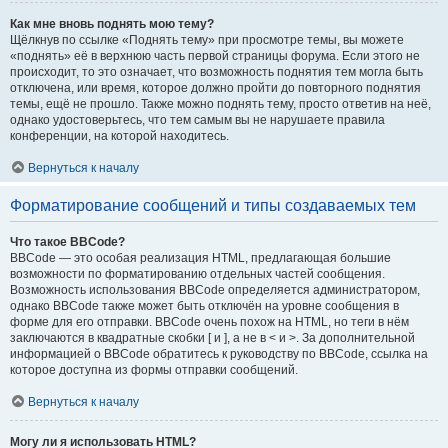
Как мне вновь поднять мою тему?
Щёлкнув по ссылке «Поднять тему» при просмотре темы, вы можете
«поднять» её в верхнюю часть первой страницы форума. Если этого не
происходит, то это означает, что возможность поднятия тем могла быть
отключена, или время, которое должно пройти до повторного поднятия
темы, ещё не прошло. Также можно поднять тему, просто ответив на неё,
однако удостоверьтесь, что тем самым вы не нарушаете правила
конференции, на которой находитесь.
Вернуться к началу
Форматирование сообщений и типы создаваемых тем
Что такое BBCode?
BBCode — это особая реализация HTML, предлагающая большие
возможности по форматированию отдельных частей сообщения.
Возможность использования BBCode определяется администратором,
однако BBCode также может быть отключён на уровне сообщения в
форме для его отправки. BBCode очень похож на HTML, но теги в нём
заключаются в квадратные скобки [ и ], а не в < и >. За дополнительной
информацией о BBCode обратитесь к руководству по BBCode, ссылка на
которое доступна из формы отправки сообщений.
Вернуться к началу
Могу ли я использовать HTML?