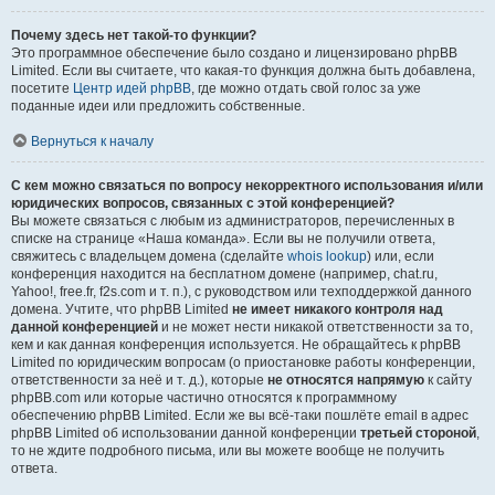
Почему здесь нет такой-то функции?
Это программное обеспечение было создано и лицензировано phpBB
Limited. Если вы считаете, что какая-то функция должна быть добавлена,
посетите
Центр идей phpBB
, где можно отдать свой голос за уже
поданные идеи или предложить собственные.
Вернуться к началу
С кем можно связаться по вопросу некорректного использования и/или
юридических вопросов, связанных с этой конференцией?
Вы можете связаться с любым из администраторов, перечисленных в
списке на странице «Наша команда». Если вы не получили ответа,
свяжитесь с владельцем домена (сделайте
whois lookup
) или, если
конференция находится на бесплатном домене (например, chat.ru,
Yahoo!, free.fr, f2s.com и т. п.), с руководством или техподдержкой данного
домена. Учтите, что phpBB Limited
не имеет никакого контроля над
данной конференцией
и не может нести никакой ответственности за то,
кем и как данная конференция используется. Не обращайтесь к phpBB
Limited по юридическим вопросам (о приостановке работы конференции,
ответственности за неё и т. д.), которые
не относятся напрямую
к сайту
phpBB.com или которые частично относятся к программному
обеспечению phpBB Limited. Если же вы всё-таки пошлёте email в адрес
phpBB Limited об использовании данной конференции
третьей стороной
,
то не ждите подробного письма, или вы можете вообще не получить
ответа.