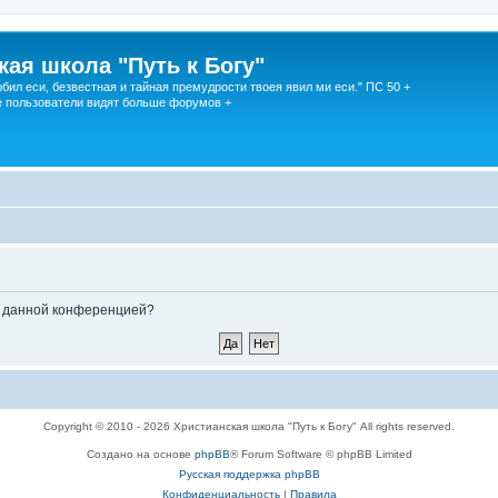
кая школа "Путь к Богу"
юбил еси, безвестная и тайная премудрости твоея явил ми еси." ПС 50 +
 пользователи видят больше форумов +
ые данной конференцией?
Copyright © 2010 - 2026 Христианская школа "Путь к Богу" All rights reserved.
Создано на основе
phpBB
® Forum Software © phpBB Limited
Русская поддержка phpBB
Конфиденциальность
|
Правила