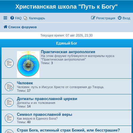
Христианская школа "Путь к Богу"
FAQ
Календарь
Регистрация
Вход
Список форумов
Текущее время: 07 авг 2026, 21:30
Единый Бог
Практическая антропология
На этом форуме публикуются материалы курса
"Практическая антропология"
Темы:
3
Человек
Человек: путь в Иисусе Христе от сотворения до Творца.
Темы:
17
Догматы православной церкви
Догматы и их толкования
Темы:
14
Символ православной веры
Как верую в Единого Бога?
Темы:
40
Страх Бога, истинный страх Божий, или бесстрашие?