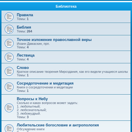
Библиотека
Правила
Темы:
1
Библия
Темы:
264
Точное изложение православной веры
Иоанн Дамаскин, прп.
Темы:
4
Лествица
Темы:
4
Слово
Краткое описание творения Мироздания, как его видели учащиеся школы
Темы:
1
Сосредоточение и медитация
Книги о сосредоточении и медитации
Темы:
1
Вопросы к Небу
Сколько и каких вопросов может задать:
1. любопытный;
2. любознательный;
3. любомудрый.
Темы:
3
Любительские богословие и антропология
Обсуждение книги