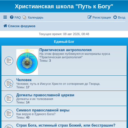
Христианская школа "Путь к Богу"
FAQ
Календарь
Регистрация
Вход
Список форумов
Текущее время: 08 авг 2026, 08:48
Единый Бог
Практическая антропология
На этом форуме публикуются материалы курса
"Практическая антропология"
Темы:
3
Человек
Человек: путь в Иисусе Христе от сотворения до Творца.
Темы:
17
Догматы православной церкви
Догматы и их толкования
Темы:
14
Символ православной веры
Как верую в Единого Бога?
Темы:
40
Страх Бога, истинный страх Божий, или бесстрашие?