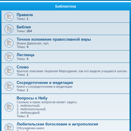
Библиотека
Правила
Темы:
1
Библия
Темы:
264
Точное изложение православной веры
Иоанн Дамаскин, прп.
Темы:
4
Лествица
Темы:
4
Слово
Краткое описание творения Мироздания, как его видели учащиеся школы
Темы:
1
Сосредоточение и медитация
Книги о сосредоточении и медитации
Темы:
1
Вопросы к Небу
Сколько и каких вопросов может задать:
1. любопытный;
2. любознательный;
3. любомудрый.
Темы:
3
Любительские богословие и антропология
Обсуждение книги