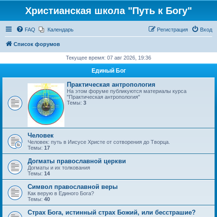
Христианская школа "Путь к Богу"
FAQ
Календарь
Регистрация
Вход
Список форумов
Текущее время: 07 авг 2026, 19:36
Единый Бог
Практическая антропология
На этом форуме публикуются материалы курса
"Практическая антропология"
Темы:
3
Человек
Человек: путь в Иисусе Христе от сотворения до Творца.
Темы:
17
Догматы православной церкви
Догматы и их толкования
Темы:
14
Символ православной веры
Как верую в Единого Бога?
Темы:
40
Страх Бога, истинный страх Божий, или бесстрашие?