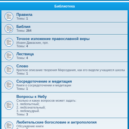
Библиотека
Правила
Темы:
1
Библия
Темы:
264
Точное изложение православной веры
Иоанн Дамаскин, прп.
Темы:
4
Лествица
Темы:
4
Слово
Краткое описание творения Мироздания, как его видели учащиеся школы
Темы:
1
Сосредоточение и медитация
Книги о сосредоточении и медитации
Темы:
1
Вопросы к Небу
Сколько и каких вопросов может задать:
1. любопытный;
2. любознательный;
3. любомудрый.
Темы:
3
Любительские богословие и антропология
Обсуждение книги