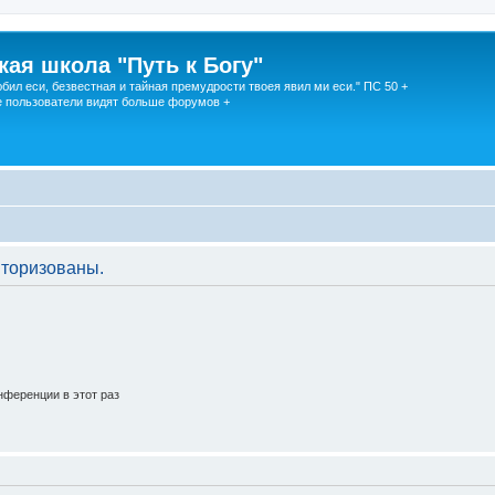
кая школа "Путь к Богу"
юбил еси, безвестная и тайная премудрости твоея явил ми еси." ПС 50 +
 пользователи видят больше форумов +
торизованы.
ференции в этот раз